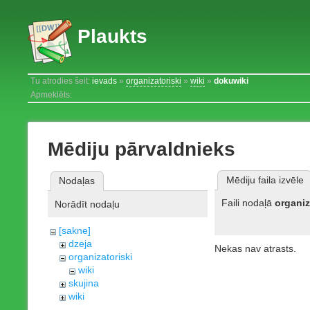
Plaukts
Tu atrodies šeit:
ievads
»
organizatoriski
»
wiki
»
dokuwiki
Apmeklēts:
Mēdiju pārvaldnieks
Mēdiju faila izvēle
Nodaļas
Faili nodaļā
organiz
Norādīt nodaļu
[sakne]
dzeja
Nekas nav atrasts.
organizatoriski
wiki
skujina
wiki