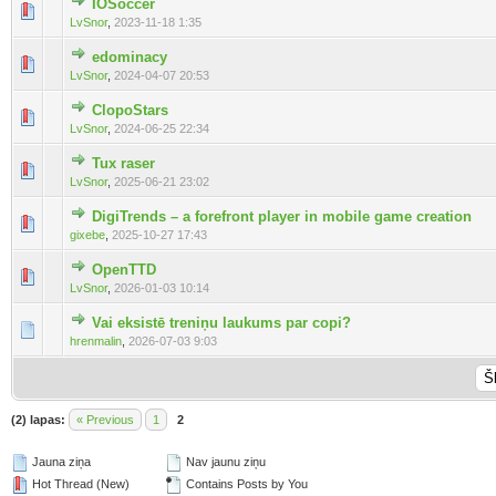
IOSoccer
LvSnor
,
2023-11-18 1:35
edominacy
LvSnor
,
2024-04-07 20:53
ClopoStars
LvSnor
,
2024-06-25 22:34
Tux raser
LvSnor
,
2025-06-21 23:02
DigiTrends – a forefront player in mobile game creation
gixebe
,
2025-10-27 17:43
OpenTTD
LvSnor
,
2026-01-03 10:14
Vai eksistē treniņu laukums par copi?
hrenmalin
,
2026-07-03 9:03
(2) lapas:
« Previous
1
2
Jauna ziņa
Nav jaunu ziņu
Hot Thread (New)
Contains Posts by You