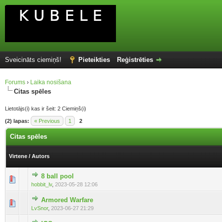
Sveicināts ciemiņš!
Pieteikties
Reģistrēties
Forums
›
Laika nosišana
Citas spēles
Lietotājs(i) kas ir šeit: 2 Ciemiņš(i)
(2) lapas:
« Previous
1
2
Citas spēles
Virtene
/
Autors
8 ball pool
hobbit_lv
,
2023-05-28 12:06
Armored Warfare
LvSnor
,
2023-06-27 21:29