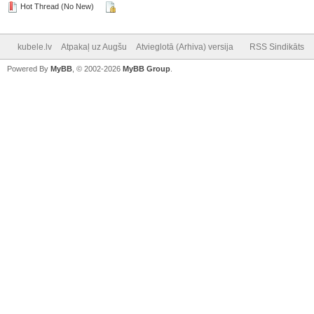
Hot Thread (No New)
kubele.lv
Atpakaļ uz Augšu
Atvieglotā (Arhiva) versija
RSS Sindikāts
Powered By
MyBB
, © 2002-2026
MyBB Group
.