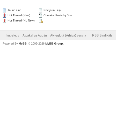
Jauna ziņa
Nav jaunu ziņu
Hot Thread (New)
Contains Posts by You
Hot Thread (No New)
kubele.lv
Atpakaļ uz Augšu
Atvieglotā (Arhiva) versija
RSS Sindikāts
Powered By
MyBB
, © 2002-2026
MyBB Group
.