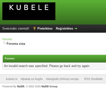
Sveicināts ciemiņš!
Pieteikties
Reģistrēties
Forums
Foruma ziņa
Forums
An invalid search was specified. Please go back and try again.
kubele.lv
Atpakaļ uz Augšu
Atvieglotā (Arhiva) versija
RSS Sindikāts
Powered By
MyBB
, © 2002-2026
MyBB Group
.