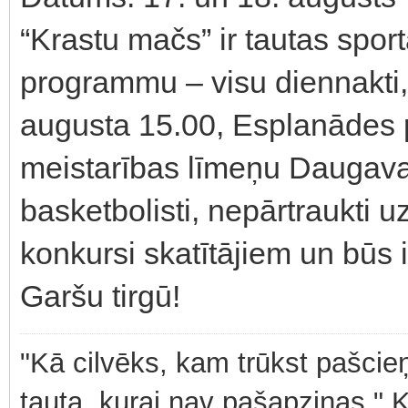
“Krastu mačs” ir tautas spor
programmu – visu diennakti,
augusta 15.00, Esplanādes
meistarības līmeņu Daugavas
basketbolisti, nepārtraukti u
konkursi skatītājiem un būs i
Garšu tirgū!
"Kā cilvēks, kam trūkst pašcieņ
tauta, kurai nav pašapziņas." 