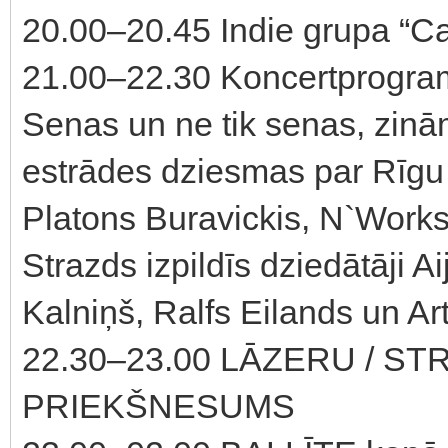
20.00–20.45 Indie grupa “Ca
21.00–22.30 Koncertprogra
Senas un ne tik senas, zinā
estrādes dziesmas par Rīgu 
Platons Buravickis, N`Works
Strazds izpildīs dziedātāji A
Kalniņš, Ralfs Eilands un Art
22.30–23.00 LĀZERU / ST
PRIEKŠNESUMS