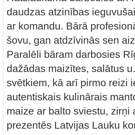
daudzas atzinības ieguvuša
ar komandu. Bārā profesion
šovu, gan atdzīvinās sen aizm
Paralēli bāram darbosies Rī
dažādas maizītes, salātus u.
svētkiem, kā arī pirmo reizi 
autentiskais kulinārais mant
maize ar balto sviestu, zirņi
prezentēs Latvijas Lauku kons