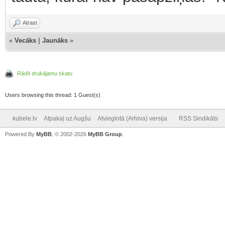
Atrast
«
Vecāks
|
Jaunāks
»
Rādīt drukājamu skatu
Users browsing this thread: 1 Guest(s)
kubele.lv
Atpakaļ uz Augšu
Atvieglotā (Arhiva) versija
RSS Sindikāts
Powered By
MyBB
, © 2002-2026
MyBB Group
.