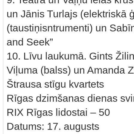
un Jānis Turlajs (elektriskā 
(taustiņisntrumenti) un Sabī
and Seek”
10. Līvu laukumā. Gints Žilin
Viļuma (balss) un Amanda Zvi
Štrausa stīgu kvartets
Rīgas dzimšanas dienas svin
RIX Rīgas lidostai – 50
Datums: 17. augusts