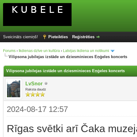
Sveicināts ciemiņš!
Pieteikties
Reģistrēties
Forums
›
Ikdienas dzīve un kultūra
›
Latvijas ikdiena un notikumi
Vilipsona jubilejas izstāde un dziesminieces Eņģeles koncerts
Vilipsona jubilejas izstāde un dziesminieces Eņģeles koncerts
LvSnor
Raksta daudz
2024-08-17 12:57
Rīgas svētki arī Čaka muzejā