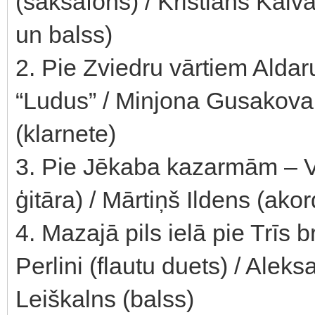
(saksafons) / Kristians Kalva
un balss)
2. Pie Zviedru vārtiem Alda
“Ludus” / Minjona Gusakova 
(klarnete)
3. Pie Jēkaba kazarmām – Vl
ģitāra) / Mārtiņš Ildens (ak
4. Mazajā pils ielā pie Trīs
Perlini (flautu duets) / Aleksa
Leiškalns (balss)