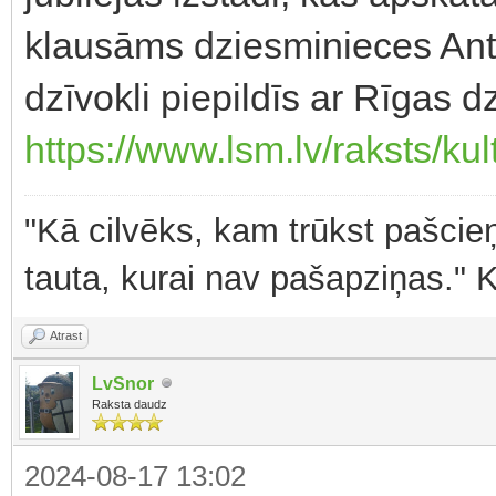
klausāms dziesminieces Ant
dzīvokli piepildīs ar Rīgas 
https://www.lsm.lv/raksts/kul
"Kā cilvēks, kam trūkst pašcieņ
tauta, kurai nav pašapziņas." 
Atrast
LvSnor
Raksta daudz
2024-08-17 13:02