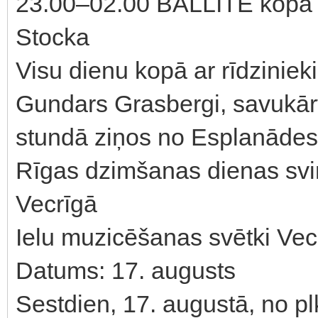
23.00–02.00 BALLĪTE kopā a
Stocka
Visu dienu kopā ar rīdzinie
Gundars Grasbergi, savukārt 
stundā ziņos no Esplanādes
Rīgas dzimšanas dienas svin
Vecrīgā
Ielu muzicēšanas svētki Vec
Datums: 17. augusts
Sestdien, 17. augustā, no pl