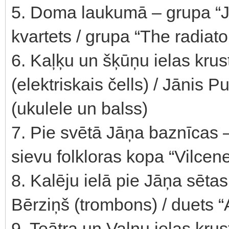
5. Doma laukumā – grupa “J
kvartets / grupa “The radiato
6. Kaļķu un šķūņu ielas kru
(elektriskais čells) / Jānis 
(ukulele un balss)
7. Pie svētā Jāņa baznīcas –
sievu folkloras kopa “Vilcen
8. Kalēju ielā pie Jāņa sēta
Bērziņš (trombons) / duets “A
9. Teātra un Vaļņu ielas kru