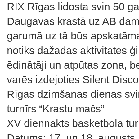
RIX Rīgas lidosta svin 50 gad
Daugavas krastā uz AB damb
garumā uz tā būs apskatāmas
notiks dažādas aktivitātes 
ēdinātāji un atpūtas zona, be
varēs izdejoties Silent Disco
Rīgas dzimšanas dienas svi
turnīrs “Krastu mačs”
XV diennakts basketbola tur
Datums: 17. un 18. augusts