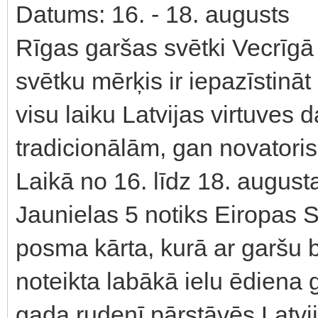
Datums: 16. - 18. augusts
Rīgas garšas svētki Vecrīgā 
svētku mērķis ir iepazīstināt
visu laiku Latvijas virtuve
tradicionālām, gan novatori
Laikā no 16. līdz 18. augu
Jaunielas 5 notiks Eiropas S
posma kārta, kurā ar garšu b
noteikta labākā ielu ēdiena g
gada rudenī pārstāvēs Latvi