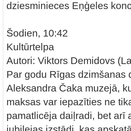
dziesminieces Eņģeles konc
Šodien, 10:42
Kultūrtelpa
Autori: Viktors Demidovs (L
Par godu Rīgas dzimšanas die
Aleksandra Čaka muzejā, ku
maksas var iepazīties ne tik
pamatlicēja daiļradi, bet arī
jubilejas izstādi, kas apska