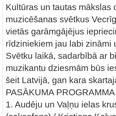
Kultūras un tautas mākslas c
muzicēšanas svētkus Vecrīg
vietās garāmgājējus ieprieci
rīdziniekiem jau labi zināmi 
Svētku laikā, sadarbībā ar bi
muzikantu dziesmām būs ies
šeit Latvijā, gan kara skarta
PASĀKUMA PROGRAMMA
1. Audēju un Vaļņu ielas kru