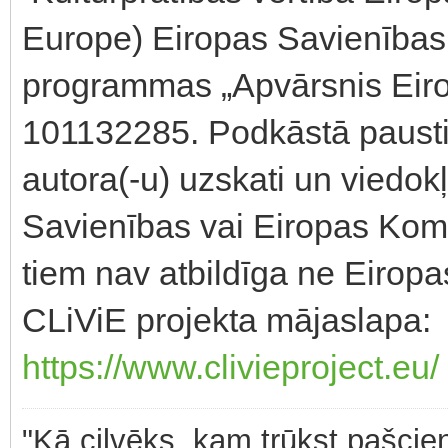
Europe) Eiropas Savienības 
programmas „Apvārsnis Eirop
101132285. Podkāstā paustie 
autora(-u) uzskati un viedok
Savienības vai Eiropas Komi
tiem nav atbildīga ne Eiropa
CLiViE projekta mājaslapa:
https://www.clivieproject.eu/
"Kā cilvēks, kam trūkst pašcieņ