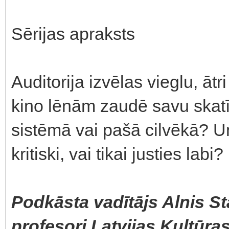
Sērijas apraksts
Auditorija izvēlas vieglu, āt
kino lēnām zaudē savu skatītā
sistēmā vai pašā cilvēkā? U
kritiski, vai tikai justies labi?
Podkāsta vadītājs Alnis St
profesori Latvijas Kultūra