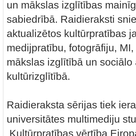
un mākslas izglītības mainī
sabiedrībā. Raidieraksti sni
aktualizētos kultūrpratības j
medijpratību, fotogrāfiju, M
mākslas izglītībā un sociālo
kultūrizglītībā.
Raidieraksta sērijas tiek ier
universitātes multimediju stu
Kultūrpratības vērtība Eiropā