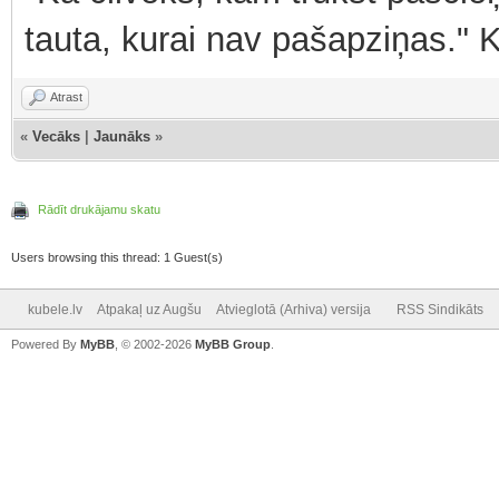
tauta, kurai nav pašapziņas." 
Atrast
«
Vecāks
|
Jaunāks
»
Rādīt drukājamu skatu
Users browsing this thread: 1 Guest(s)
kubele.lv
Atpakaļ uz Augšu
Atvieglotā (Arhiva) versija
RSS Sindikāts
Powered By
MyBB
, © 2002-2026
MyBB Group
.