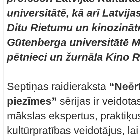
universitātē, kā arī Latvij
Ditu Rietumu un kinozinātn
Gūtenberga universitātē 
pētnieci un žurnāla Kino Ra
Septiņas raidieraksta
“Neērt
piezīmes”
sērijas ir veidota
mākslas ekspertus, praktiķu
kultūrpratības veidotājus, la