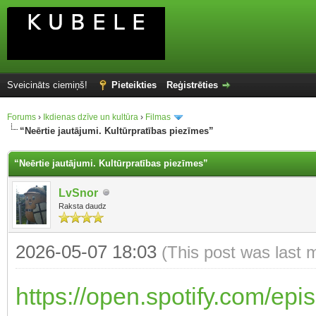
Sveicināts ciemiņš!
Pieteikties
Reģistrēties
Forums
›
Ikdienas dzīve un kultūra
›
Filmas
“Neērtie jautājumi. Kultūrpratības piezīmes”
“Neērtie jautājumi. Kultūrpratības piezīmes”
LvSnor
Raksta daudz
2026-05-07 18:03
(This post was last 
https://open.spotify.com/e