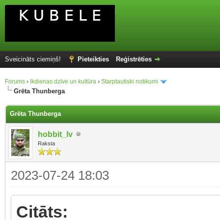
Sveicināts ciemiņš!
Pieteikties
Reģistrēties
Forums
›
Ikdienas dzīve un kultūra
›
Starptautiski notikumi
Grēta Thunberga
Grēta Thunberga
hobbit_lv
Raksta
2023-07-24 18:03
Citāts: