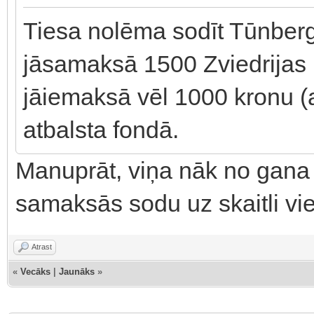
Tiesa nolēma sodīt Tūnber
jāsamaksā 1500 Zviedrijas k
jāiemaksā vēl 1000 kronu (
atbalsta fondā.
Manuprāt, viņa nāk no gana 
samaksās sodu uz skaitli vi
Atrast
«
Vecāks
|
Jaunāks
»