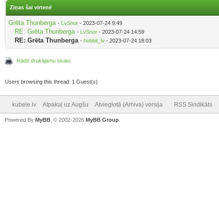
Ziņas šai virtenē
Grēta Thunberga
-
LvSnor
- 2023-07-24 9:49
RE: Grēta Thunberga
-
LvSnor
- 2023-07-24 14:59
RE: Grēta Thunberga
-
hobbit_lv
- 2023-07-24 18:03
Rādīt drukājamu skatu
Users browsing this thread: 1 Guest(s)
kubele.lv
Atpakaļ uz Augšu
Atvieglotā (Arhiva) versija
RSS Sindikāts
Powered By
MyBB
, © 2002-2026
MyBB Group
.