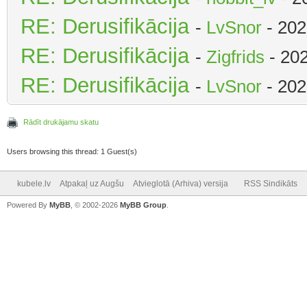
RE: Derusifikācija
-
LvSnor
- 202
RE: Derusifikācija
-
Zigfrids
- 202
RE: Derusifikācija
-
LvSnor
- 202
Rādīt drukājamu skatu
Users browsing this thread: 1 Guest(s)
kubele.lv
Atpakaļ uz Augšu
Atvieglotā (Arhiva) versija
RSS Sindikāts
Powered By
MyBB
, © 2002-2026
MyBB Group
.