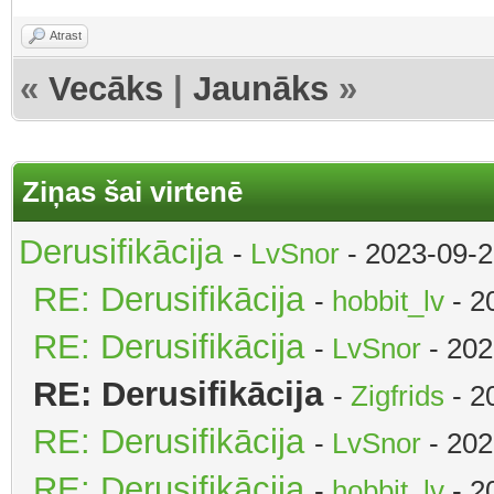
Atrast
«
Vecāks
|
Jaunāks
»
Ziņas šai virtenē
Derusifikācija
-
LvSnor
- 2023-09-2
RE: Derusifikācija
-
hobbit_lv
- 2
RE: Derusifikācija
-
LvSnor
- 202
RE: Derusifikācija
-
Zigfrids
- 2
RE: Derusifikācija
-
LvSnor
- 202
RE: Derusifikācija
-
hobbit_lv
- 2