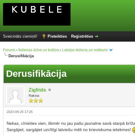
Sveicināts ciemiņš!
Pieteikties
Reģistrēties
Forums
›
Ikdienas dzīve un kultūra
›
Latvijas ikdiena un notikumi
Derusifikācija
Derusifikācija
Zigfrids
Raksta
2023-09-25 17:25
Nekas, cīnieties vien, tikmēr nu jau pašu jaunatne savā starpā brīža
Sargājiet, sargājiet uzcītīgi latviešu mēli no krieviskuma ietekmes!