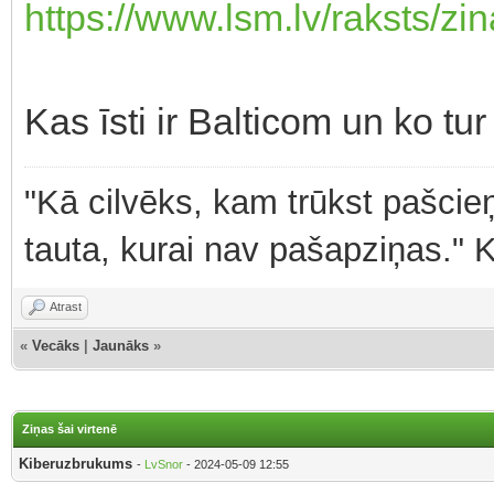
https://www.lsm.lv/raksts/zin
Kas īsti ir Balticom un ko tur 
"Kā cilvēks, kam trūkst pašcieņ
tauta, kurai nav pašapziņas." 
Atrast
«
Vecāks
|
Jaunāks
»
Ziņas šai virtenē
Kiberuzbrukums
-
LvSnor
- 2024-05-09 12:55