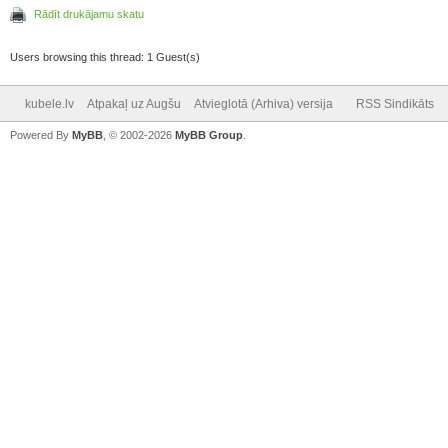
Rādīt drukājamu skatu
Users browsing this thread: 1 Guest(s)
kubele.lv
Atpakaļ uz Augšu
Atvieglotā (Arhiva) versija
RSS Sindikāts
Powered By
MyBB
, © 2002-2026
MyBB Group
.