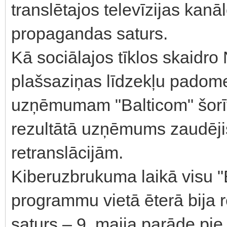
translētajos televīzijas kan
propagandas saturs.
Kā sociālajos tīklos skaidro
plašsaziņas līdzekļu padome
uzņēmumam "Balticom" šorīt
rezultātā uzņēmums zaudējis 
retranslācijām.
Kiberuzbrukuma laikā visu "B
programmu vietā ēterā bija
saturs – 9. maija parāde pi