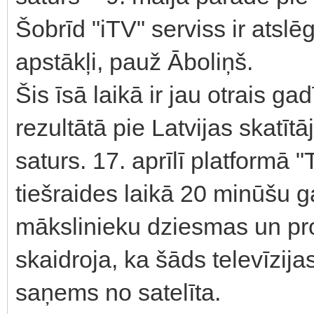
Šobrīd "iTV" serviss ir atslē
apstākļi, pauž Āboliņš.
Šis īsā laikā ir jau otrais 
rezultātā pie Latvijas skatī
saturs. 17. aprīlī platformā
tiešraides laikā 20 minūšu g
mākslinieku dziesmas un pr
skaidroja, ka šāds televīzija
saņems no satelīta.