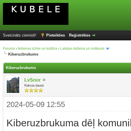
Sveicināts ciemiņš!
Pieteikties
Reģistrēties
Forums
›
Ikdienas dzīve un kultūra
›
Latvijas ikdiena un notikumi
Kiberuzbrukums
Kiberuzbrukums
LvSnor
Raksta daudz
2024-05-09 12:55
Kiberuzbrukuma dēļ komunik