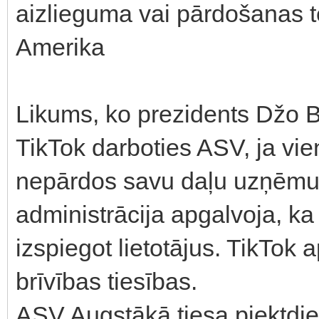
aizlieguma vai pārdošanas 
Amerika
Likums, ko prezidents Džo Ba
TikTok darboties ASV, ja vi
nepārdos savu daļu uzņēmum
administrācija apgalvoja, ka
izspiegot lietotājus. TikTok
brīvības tiesības.
ASV Augstākā tiesa piektdien