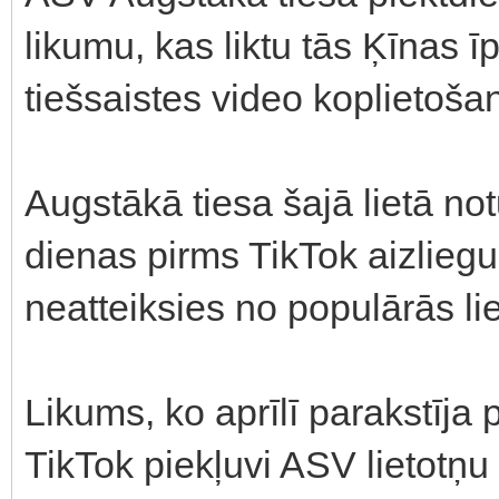
likumu, kas liktu tās Ķīnas 
tiešsaistes video koplietošan
Augstākā tiesa šajā lietā n
dienas pirms TikTok aizlieg
neatteiksies no populārās li
Likums, ko aprīlī parakstīja
TikTok piekļuvi ASV lietotņu