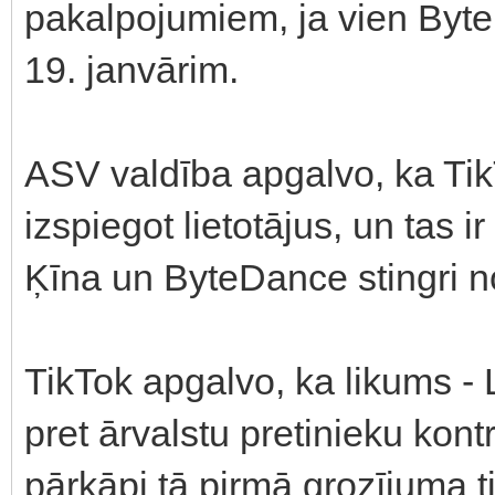
pakalpojumiem, ja vien Byt
19. janvārim.
ASV valdība apgalvo, ka Tik
izspiegot lietotājus, un tas 
Ķīna un ByteDance stingri n
TikTok apgalvo, ka likums -
pret ārvalstu pretinieku ko
pārkāpj tā pirmā grozījuma t