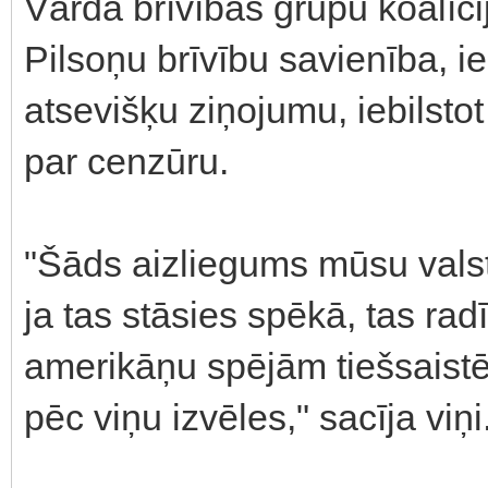
Vārda brīvības grupu koalīci
Pilsoņu brīvību savienība, i
atsevišķu ziņojumu, iebilsto
par cenzūru.
"Šāds aizliegums mūsu valst
ja tas stāsies spēkā, tas ra
amerikāņu spējām tiešsaistē 
pēc viņu izvēles," sacīja viņi