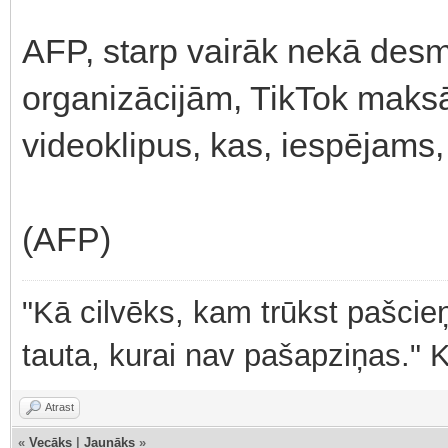
AFP, starp vairāk nekā desm
organizācijām, TikTok maksā 
videoklipus, kas, iespējams,
(AFP)
"Kā cilvēks, kam trūkst pašcieņ
tauta, kurai nav pašapziņas." 
Atrast
«
Vecāks
|
Jaunāks
»