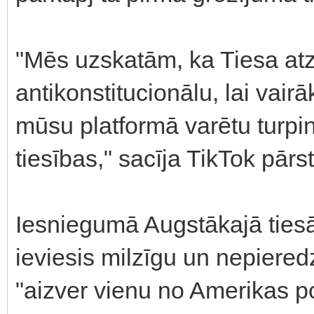
"Mēs uzskatām, ka Tiesa atz
antikonstitucionālu, lai vai
mūsu platformā varētu turpi
tiesības," sacīja TikTok pārst
Iesniegumā Augstākajā tiesā 
ieviesis milzīgu un nepiere
"aizver vienu no Amerikas 