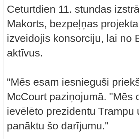
Ceturtdien 11. stundas izstr
Makorts, bezpeļņas projekta L
izveidojis konsorciju, lai 
aktīvus.
"Mēs esam iesnieguši priekš
McCourt paziņojumā. "Mēs 
ievēlēto prezidentu Trampu 
panāktu šo darījumu."