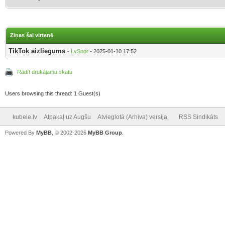
Ziņas šai virtenē
TikTok aizliegums
-
LvSnor
- 2025-01-10 17:52
Rādīt drukājamu skatu
Users browsing this thread: 1 Guest(s)
kubele.lv
Atpakaļ uz Augšu
Atvieglotā (Arhiva) versija
RSS Sindikāts
Powered By
MyBB
, © 2002-2026
MyBB Group
.