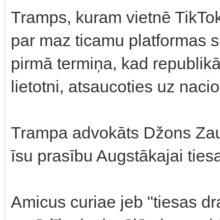
Tramps, kuram vietnē TikTok i
par maz ticamu platformas sa
pirmā termiņa, kad republikā
lietotni, atsaucoties uz nac
Trampa advokāts Džons Zau
īsu prasību Augstākajai tiesa
Amicus curiae jeb "tiesas d