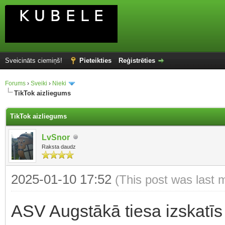
Sveicināts ciemiņš!
Pieteikties
Reģistrēties
Forums
›
Sveiki
›
Nieki
TikTok aizliegums
TikTok aizliegums
LvSnor
Raksta daudz
2025-01-10 17:52
(This post was last 
ASV Augstākā tiesa izskatīs