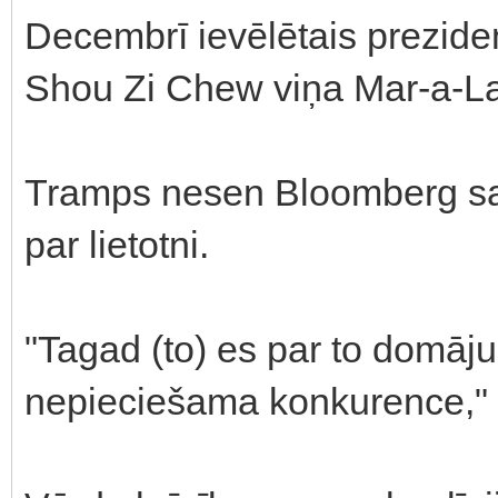
Decembrī ievēlētais prezident
Shou Zi Chew viņa Mar-a-La
Tramps nesen Bloomberg sac
par lietotni.
"Tagad (to) es par to domāju
nepieciešama konkurence," v