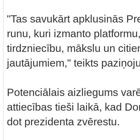
"Tas savukārt apklusinās P
runu, kuri izmanto platformu, 
tirdzniecību, mākslu un citi
jautājumiem," teikts paziņoj
Potenciālais aizliegums var
attiecības tieši laikā, kad 
dot prezidenta zvērestu.