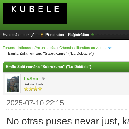
Sveicināts ciemiņš!
Pieteikties
Reģistrēties
Forums
›
Ikdienas dzīve un kultūra
›
Grāmatas, literatūra un valoda
Emīla Zolā romāns "Sabrukums" ("La Débâcle")
Emīla Zolā romāns "Sabrukums" ("La Débâcle")
LvSnor
Raksta daudz
2025-07-10 22:15
No otras puses nevar just, ka