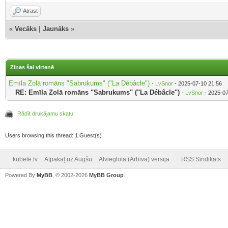
Atrast
«
Vecāks
|
Jaunāks
»
Ziņas šai virtenē
Emīla Zolā romāns "Sabrukums" ("La Débâcle")
-
LvSnor
- 2025-07-10 21:56
RE: Emīla Zolā romāns "Sabrukums" ("La Débâcle")
-
LvSnor
- 2025-07
Rādīt drukājamu skatu
Users browsing this thread: 1 Guest(s)
kubele.lv
Atpakaļ uz Augšu
Atvieglotā (Arhiva) versija
RSS Sindikāts
Powered By
MyBB
, © 2002-2026
MyBB Group
.