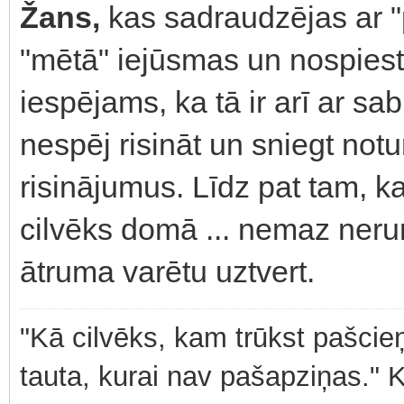
Žans,
kas sadraudzējas ar "
"mētā" iejūsmas un nospiestī
iespējams, ka tā ir arī ar s
nespēj risināt un sniegt not
risinājumus. Līdz pat tam, ka
cilvēks domā ... nemaz nerunā
ātruma varētu uztvert.
"Kā cilvēks, kam trūkst pašcieņ
tauta, kurai nav pašapziņas." 