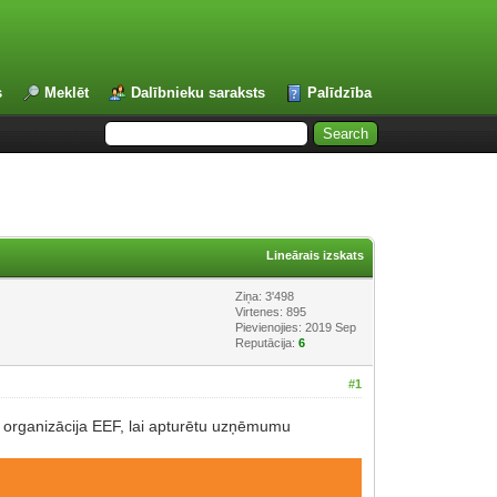
s
Meklēt
Dalībnieku saraksts
Palīdzība
Lineārais izskats
Ziņa: 3'498
Virtenes: 895
Pievienojies: 2019 Sep
Reputācija:
6
#1
s organizācija EEF, lai apturētu uzņēmumu