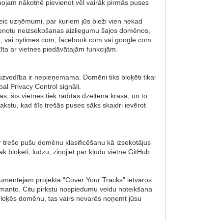
ojam nākotnē pievienot vēl vairāk pirmās puses
ic uzņēmumi, par kuriem jūs bieži vien nekad
īstenotu neizsekošanas aizliegumu šajos domēnos,
 to, vai nytimes.com, facebook.com vai google.com
stīta ar vietnes piedāvātajām funkcijām.
uzvedība ir nepieņemama. Domēni tiks bloķēti tikai
al Privacy Control signāli.
; šīs vietnes tiek rādītas dzeltenā krāsā, un to
rakstu, kad šīs trešās puses sāks skaidri ievērot
ar trešo pušu domēnu klasificēšanu kā izsekotājus
 bloķēti, lūdzu, ziņojiet par kļūdu vietnē GitHub.
mentējām projekta “Cover Your Tracks” ietvaros .
manto. Citu pirkstu nospiedumu veidu noteikšana
 bloķēs domēnu, tas vairs nevarēs noņemt jūsu