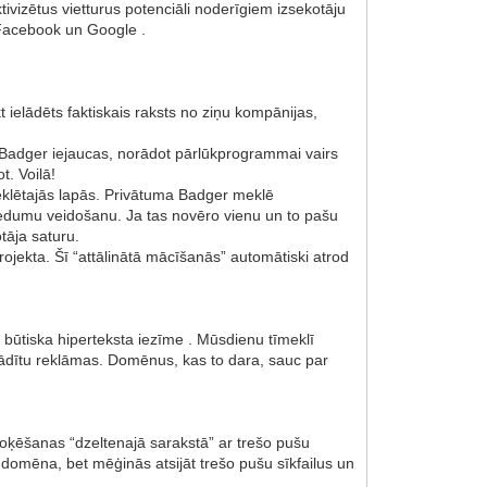
ivizētus vietturus potenciāli noderīgiem izsekotāju
 Facebook un Google .
 ielādēts faktiskais raksts no ziņu kompānijas,
a Badger iejaucas, norādot pārlūkprogrammai vairs
t. Voilā!
eklētajās lapās. Privātuma Badger meklē
piedumu veidošanu. Ja tas novēro vienu un to pašu
tāja saturu.
ekta. Šī “attālinātā mācīšanās” automātiski atrod
 būtiska hiperteksta iezīme . Mūsdienu tīmeklī
i rādītu reklāmas. Domēnus, kas to dara, sauc par
loķēšanas “dzeltenajā sarakstā” ar trešo pušu
 domēna, bet mēģinās atsijāt trešo pušu sīkfailus un