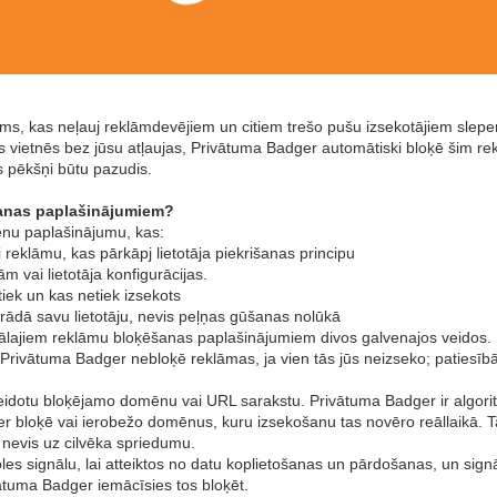
, kas neļauj reklāmdevējiem un citiem trešo pušu izsekotājiem slepeni
kās vietnēs bez jūsu atļaujas, Privātuma Badger automātiski bloķē šim re
s pēkšņi būtu pazudis.
šanas paplašinājumiem?
enu paplašinājumu, kas:
i reklāmu, kas pārkāpj lietotāja piekrišanas principu
 vai lietotāja konfigurācijas.
tiek un kas netiek izsekots
trādā savu lietotāju, nevis peļņas gūšanas nolūkā
ālajiem reklāmu bloķēšanas paplašinājumiem divos galvenajos veidos. Pi
, Privātuma Badger nebloķē reklāmas, ja vien tās jūs neizseko; patiesī
a veidotu bloķējamo domēnu vai URL sarakstu. Privātuma Badger ir algor
bloķē vai ierobežo domēnus, kuru izsekošanu tas novēro reāllaikā. Tas,
, nevis uz cilvēka spriedumu.
s signālu, lai atteiktos no datu koplietošanas un pārdošanas, un signā
vātuma Badger iemācīsies tos bloķēt.