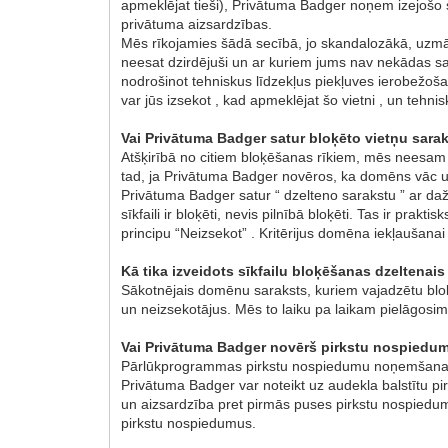
apmeklējat tieši), Privātuma Badger noņem izejošo
privātuma aizsardzības.
Mēs rīkojamies šādā secībā, jo skandalozākā, uzmā
neesat dzirdējuši un ar kuriem jums nav nekādas sa
nodrošinot tehniskus līdzekļus piekļuves ierobežoša
var jūs izsekot , kad apmeklējat šo vietni , un tehni
Vai Privātuma Badger satur bloķēto vietņu sara
Atšķirībā no citiem bloķēšanas rīkiem, mēs neesam 
tad, ja Privātuma Badger novēros, ka domēns vāc uni
Privātuma Badger satur “ dzelteno sarakstu ” ar daž
sīkfaili ir bloķēti, nevis pilnībā bloķēti. Tas ir pr
principu “Neizsekot” . Kritērijus domēna iekļaušanai 
Kā tika izveidots sīkfailu bloķēšanas dzeltenai
Sākotnējais domēnu saraksts, kuriem vajadzētu bloķē
un neizsekotājus. Mēs to laiku pa laikam pielāgosim
Vai Privātuma Badger novērš pirkstu nospied
Pārlūkprogrammas pirkstu nospiedumu noņemšana ir
Privātuma Badger var noteikt uz audekla balstītu 
un aizsardzība pret pirmās puses pirkstu nospiedum
pirkstu nospiedumus.