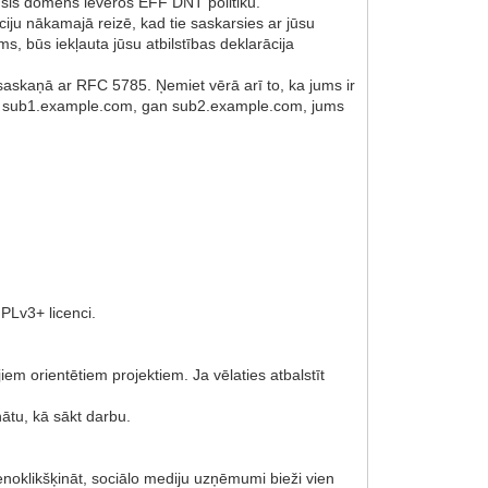
 šis domēns ievēros EFF DNT politiku.
ciju nākamajā reizē, kad tie saskarsies ar jūsu
, būs iekļauta jūsu atbilstības deklarācija
 saskaņā ar RFC 5785. Ņemiet vērā arī to, ka jums ir
u gan sub1.example.com, gan sub2.example.com, jums
PLv3+ licenci.
iem orientētiem projektiem. Ja vēlaties atbalstīt
nātu, kā sākt darbu.
enoklikšķināt, sociālo mediju uzņēmumi bieži vien