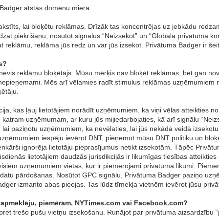
 Badger atstās domēnu mierā.
stīts, lai bloķētu reklāmas. Drīzāk tas koncentrējas uz jebkādu redzam
liedzāt piekrišanu, nosūtot signālus “Neizsekot” un “Globālā privātuma kon
 reklāmu, reklāma jūs redz un var jūs izsekot. Privātuma Badger ir šeit,
s?
 nevis reklāmu bloķētājs. Mūsu mērķis nav bloķēt reklāmas, bet gan no
r nepieņemami. Mēs arī vēlamies radīt stimulus reklāmas uzņēmumiem rī
ķētāju.
cija, kas ļauj lietotājiem norādīt uzņēmumiem, ka viņi vēlas atteikties 
atram uzņēmumam, ar kuru jūs mijiedarbojaties, kā arī signālu “Neiz
a, lai paziņotu uzņēmumiem, ka nevēlaties, lai jūs nekādā veidā izsekot
uzņēmumiem iespēju ievērot DNT, pieņemot mūsu DNT politiku un bloķējot 
nkārši ignorēja lietotāju pieprasījumus netikt izsekotām. Tāpēc Privātum
sdienās lietotājiem daudzās jurisdikcijās ir likumīgas tiesības atteikt
 visiem uzņēmumiem vietās, kur ir piemērojami privātuma likumi. Piemēr
savu datu pārdošanas. Nosūtot GPC signālu, Privātuma Badger paziņo uzņ
Badger izmanto abas pieejas. Tas lūdz tīmekļa vietnēm ievērot jūsu privā
īvi apmeklēju, piemēram, NYTimes.com vai Facebook.com?
pret trešo pušu vietņu izsekošanu. Runājot par privātuma aizsardzību 