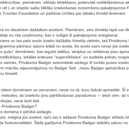
ekšrocības, piemēram, sīkfailu bloķēšanu, potenciāli noklikšķināmus akt
em utt.) un izejošo saišu klikšķu izsekošanas noņemšanu pakalpojumos
c Frontier Foundation un palīdzat cīnīties par labāku tīmekli ikvienam.
tura no daudziem dažādiem avotiem. Piemēram, ziņu tīmekļa lapā var tikt
ļa no cita uzņēmuma, kas ir nolīgts šī pakalpojuma sniegšanai.
a viens un tas pats avots izseko dažādās tīmekļa vietnēs, tad Privātum
gramma pārtrauc satura ielādi no avota, šis avots vairs nevar jūs izseko
šo pušu” domēniem, kas iegulst attēlus, skriptus un reklāmas jūsu apm
entificēšanu, lokālās krātuves “supersīkfailus” un audekla pirkstu nos
s vietnēs, Privātuma Badger automātiski aizliegs šī trešās puses izseko
m mācību atjauninājumus no Badger Sett , mūsu Badger apmācības proj
ņu tīmeklī.
 citiem domēniem un serveriem, nevis no tā, kuru lūdzāt apmeklēt. Šī ir
itas metodes, lai izsekotu jūsu pārlūkošanas paradumus — bieži vien, la
bojas, varat lasīt šeit .
lnē Privātuma Badger?
 domēna ir pilnībā aizliegts.
t, mēģina jūs izsekot, taču tas ir iekļauts Privātuma Badger sīkfailu b
ļa funkcionalitātei. Šādā gadījumā Privātuma Badger ielādēs saturu no