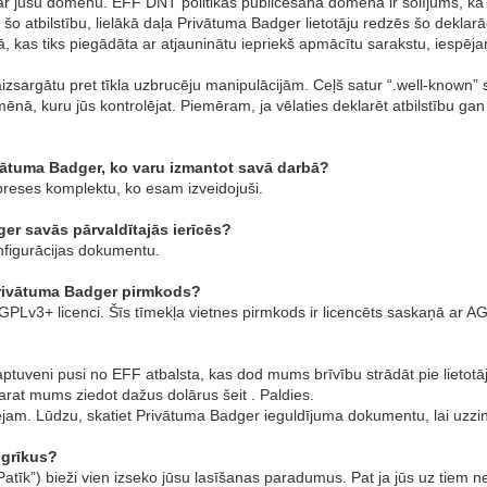
 ar jūsu domēnu. EFF DNT politikas publicēšana domēnā ir solījums, ka
šo atbilstību, lielākā daļa Privātuma Badger lietotāju redzēs šo deklarā
kas tiks piegādāta ar atjauninātu iepriekš apmācītu sarakstu, iespējams
zsargātu pret tīkla uzbrucēju manipulācijām. Ceļš satur “.well-known”
domēnā, kuru jūs kontrolējat. Piemēram, ja vēlaties deklarēt atbilstīb
ivātuma Badger, ko varu izmantot savā darbā?
 preses komplektu, ko esam izveidojuši.
er savās pārvaldītajās ierīcēs?
figurācijas dokumentu.
Privātuma Badger pirmkods?
PLv3+ licenci. Šīs tīmekļa vietnes pirmkods ir licencēts saskaņā ar AG
aptuveni pusi no EFF atbalsta, kas dod mums brīvību strādāt pie lietotāj
varat mums ziedot dažus dolārus šeit . Paldies.
rtējam. Lūdzu, skatiet Privātuma Badger ieguldījuma dokumentu, lai uzzi
ogrīkus?
tīk”) bieži vien izseko jūsu lasīšanas paradumus. Pat ja jūs uz tiem n