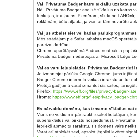
Vai Privātuma Badger katru sīkfailu uzskata par
Nē. Privātuma Badger analizē sīkfailus no katras vie
funkcijas, ir atļautas. Piemēram, sīkdatne LANG=fr, 
reklāmām, būtu atļauta, ja vien ar tām nevarētu apk
Vai jūs atbalstīsiet vēl kādas pārlūkprogramma
Mēs strādājam pie Safari atbalsta macOS operētājsi
pareizai darbībai.
Chrome operētājsistēmā Android neatbalsta paplašin
Privātuma Badger nedarbojas ar Microsoft Edge Leg
Vai es varu lejupielādēt Privātuma Badger tieši 
Ja izmantojat pārlūku Google Chrome, jums ir jāins
Badger Chrome interneta veikala ierakstu un tur no
Pretējā gadījumā varat izmantot šīs saites, lai iegūt
Firefox:
https://www.eff.org/files/privacy-badger-late
Hroms:
https://www.eff.org/files/privacy_badger-ch
Es pārvaldu domēnu, kas izmanto sīkfailus vai 
Viens no veidiem ir pārtraukt izsekot lietotājiem, kur
supersīkfailus vai pirkstu nospiedumus). Privātuma
iepriekš apmācītu sarakstu, šis domēns vairs netiks
Varat arī atbloķēt sevi, apsolot jēgpilni ievērot sign