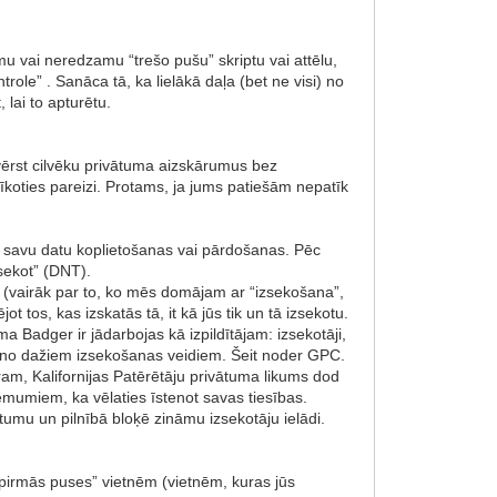
u vai neredzamu “trešo pušu” skriptu vai attēlu,
trole” . Sanāca tā, ka lielākā daļa (bet ne visi) no
 lai to apturētu.
vērst cilvēku privātuma aizskārumus bez
koties pareizi. Protams, ja jums patiešām nepatīk
no savu datu koplietošanas vai pārdošanas. Pēc
sekot” (DNT).
u (vairāk par to, ko mēs domājam ar “izsekošana”,
tos, kas izskatās tā, it kā jūs tik un tā izsekotu.
a Badger ir jādarbojas kā izpildītājam: izsekotāji,
ies no dažiem izsekošanas veidiem. Šeit noder GPC.
am, Kalifornijas Patērētāju privātuma likums dod
ēmumiem, ka vēlaties īstenot savas tiesības.
tumu un pilnībā bloķē zināmu izsekotāju ielādi.
“pirmās puses” vietnēm (vietnēm, kuras jūs