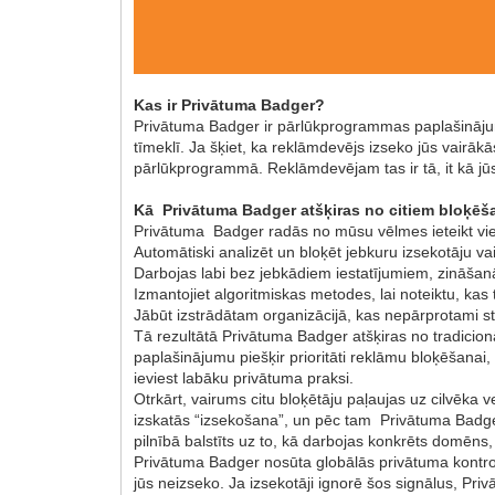
Kas ir Privātuma Badger?
Privātuma Badger ir pārlūkprogrammas paplašinājums
tīmeklī. Ja šķiet, ka reklāmdevējs izseko jūs vairā
pārlūkprogrammā. Reklāmdevējam tas ir tā, it kā jū
Kā Privātuma Badger atšķiras no citiem bloķē
Privātuma Badger radās no mūsu vēlmes ieteikt vi
Automātiski analizēt un bloķēt jebkuru izsekotāju va
Darbojas labi bez jebkādiem iestatījumiem, zināšanām
Izmantojiet algoritmiskas metodes, lai noteiktu, kas 
Jābūt izstrādātam organizācijā, kas nepārprotami s
Tā rezultātā Privātuma Badger atšķiras no tradicion
paplašinājumu piešķir prioritāti reklāmu bloķēšanai
ieviest labāku privātuma praksi.
Otrkārt, vairums citu bloķētāju paļaujas uz cilvēk
izskatās “izsekošana”, un pēc tam Privātuma Badger 
pilnībā balstīts uz to, kā darbojas konkrēts domēns
Privātuma Badger nosūta globālās privātuma kontrole
jūs neizseko. Ja izsekotāji ignorē šos signālus, Pri