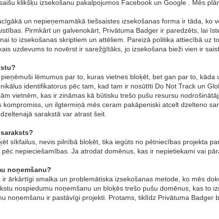
 saišu klikšķu izsekošanu pakalpojumos Facebook un Google . Mēs plān
cīgākā un nepieņemamākā tiešsaistes izsekošanas forma ir tāda, ko ve
istības. Pirmkārt un galvenokārt, Privātuma Badger ir paredzēts, lai 
nai to izsekošanas skriptiem un attēliem. Pareizā politika attiecībā uz
skais uzdevums to novērst ir sarežģītāks, jo izsekošana bieži vien ir sai
kstu?
pieņēmuši lēmumus par to, kuras vietnes bloķēt, bet gan par to, kāda 
kālus identifikatorus pēc tam, kad tam ir nosūtīti Do Not Track un Glob
ām vietnēm, kas ir zināmas kā būtisku trešo pušu resursu nodrošinātājas
aktisks kompromiss, un ilgtermiņā mēs ceram pakāpeniski atcelt dzelteno sa
dzeltenajā sarakstā var atrast šeit.
s saraksts?
t sīkfailus, nevis pilnībā bloķēt, tika iegūts no pētniecības projekta p
 pēc nepieciešamības. Ja atrodat domēnus, kas ir nepietiekami vai pārāk
umu noņemšanu?
 ārkārtīgi smalka un problemātiska izsekošanas metode, ko mēs doku
pirkstu nospiedumu noņemšanu un bloķēs trešo pušu domēnus, kas to iz
u noņemšanu ir pastāvīgi projekti. Protams, tiklīdz Privātuma Badger