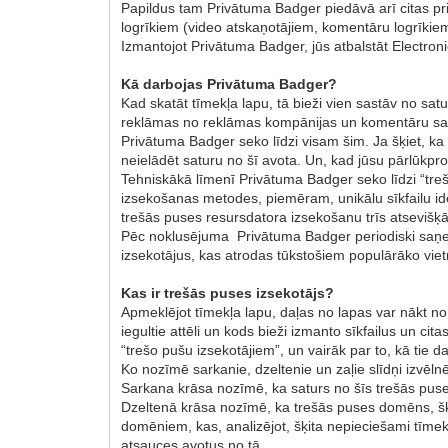
Papildus tam Privātuma Badger piedāvā arī citas pri
logrīkiem (video atskaņotājiem, komentāru logrīki
Izmantojot Privātuma Badger, jūs atbalstāt Electroni
Kā darbojas Privātuma Badger?
Kad skatāt tīmekļa lapu, tā bieži vien sastāv no sa
reklāmas no reklāmas kompānijas un komentāru sada
Privātuma Badger seko līdzi visam šim. Ja šķiet, k
neielādēt saturu no šī avota. Un, kad jūsu pārlūkpro
Tehniskākā līmenī Privātuma Badger seko līdzi “tre
izsekošanas metodes, piemēram, unikālu sīkfailu id
trešās puses resursdatora izsekošanu trīs atsevišķā
Pēc noklusējuma Privātuma Badger periodiski saņe
izsekotājus, kas atrodas tūkstošiem populārāko viet
Kas ir trešās puses izsekotājs?
Apmeklējot tīmekļa lapu, daļas no lapas var nākt no
iegultie attēli un kods bieži izmanto sīkfailus un c
“trešo pušu izsekotājiem”, un vairāk par to, kā tie dar
Ko nozīmē sarkanie, dzeltenie un zaļie slīdņi izvē
Sarkana krāsa nozīmē, ka saturs no šīs trešās puses
Dzeltenā krāsa nozīmē, ka trešās puses domēns, šķie
domēniem, kas, analizējot, šķita nepieciešami tīmek
atsauces avotus no tā.