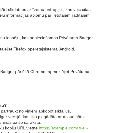
ārt sīkdatnes ar “zemu entropiju”, kas veic citas
ielu informācijas apjomu par lietotājam rādītajām
ājumu iespēju, kas nepieciešamas Privātuma Badger
lējiet Firefox operētājsistēmai Android.
.
ma Badger pārlūkā Chrome, apmeklējiet Privātuma
anu?
, pārtraukt no viņiem apkopot sīkfailus,
r versijā, kas tiks piegādāta ar atjauninātu
auninās uz šo sarakstu.
tisku kopiju URL vietnē
https://example.com/.well-