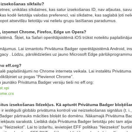
 izsekošanas sīkfailu?
tnes; unikālas sīkdatnes, kas satur izsekošanas ID, nav atļautas, savuk
kas kodē lietotāja valodas preferenci, vai sīkdatne, kas saglabā ļoti nel
opot atsevišķu lietotāju vai nelielu grupu lasīšanas paradumus.
s, izņemot Chrome, Firefox, Edge un Opera?
stēmā. Šķiet, ka Safari operētājsistēmā iOS trūkst noteiktu paplašin
ājumus. Lai izmantotu Privātuma Badger operētājsistēmā Android, insta
acy . Lūdzu, pārslēdzieties uz jauno Microsoft Edge pārlūkprogrammu
no eff.org?
talē paplašinājumi no Chrome interneta veikala. Lai instalētu Privātu
klikšķiniet uz pogas “Pievienot Chrome”.
u jaunāko Privātuma Badger versiju tieši no eff.org:
st.xpi
rome.crx
citus izsekošanas līdzekļus. Kā apturēt Privātuma Badger bloķēš
i ir ieslēguši globālo privātuma kontroli vai neizsekošanas signālus (t. i.
 Badger pārtrauks mācīties bloķēt šo domēnu. Nākamajā Privātuma Badge
 iekļauts sarakstā. Lielākā daļa Privātuma Badger lietotāju pēc tam atj
ālu “Neizsekot”. Lai to izdarītu, ievietojiet EFF politikas “Neizsekot” bur