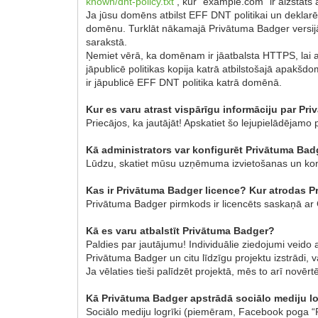
known/dnt-policy.txt
, kur “example.com” ir aizstāts
Ja jūsu domēns atbilst EFF DNT politikai un deklarē 
domēnu. Turklāt nākamajā Privātuma Badger versijā, 
sarakstā.
Ņemiet vērā, ka domēnam ir jāatbalsta HTTPS, lai ai
jāpublicē politikas kopija katrā atbilstošajā apakš
ir jāpublicē EFF DNT politika katrā domēnā.
Kur es varu atrast vispārīgu informāciju par Pr
Priecājos, ka jautājāt! Apskatiet šo lejupielādējamo
Kā administrators var konfigurēt Privātuma Badg
Lūdzu, skatiet mūsu uzņēmuma izvietošanas un kon
Kas ir Privātuma Badger licence? Kur atrodas 
Privātuma Badger pirmkods ir licencēts saskaņā ar G
Kā es varu atbalstīt Privātuma Badger?
Paldies par jautājumu! Individuālie ziedojumi veido 
Privātuma Badger un citu līdzīgu projektu izstrādi, 
Ja vēlaties tieši palīdzēt projektā, mēs to arī novē
Kā Privātuma Badger apstrādā sociālo mediju l
Sociālo mediju logrīki (piemēram, Facebook poga “Pa