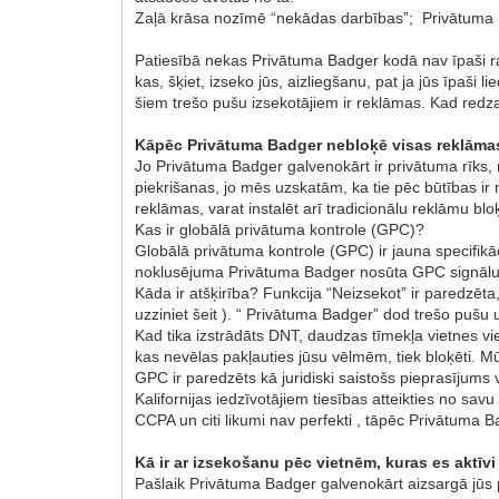
Zaļā krāsa nozīmē “nekādas darbības”; Privātuma
Patiesībā nekas Privātuma Badger kodā nav īpaši rak
kas, šķiet, izseko jūs, aizliegšanu, pat ja jūs īpaši 
šiem trešo pušu izsekotājiem ir reklāmas. Kad redzat
Kāpēc Privātuma Badger nebloķē visas reklāma
Jo Privātuma Badger galvenokārt ir privātuma rīks,
piekrišanas, jo mēs uzskatām, ka tie pēc būtības i
reklāmas, varat instalēt arī tradicionālu reklāmu blo
Kas ir globālā privātuma kontrole (GPC)?
Globālā privātuma kontrole (GPC) ir jauna specifikā
noklusējuma Privātuma Badger nosūta GPC signālu k
Kāda ir atšķirība? Funkcija “Neizsekot” ir paredzēt
uzziniet šeit ). “ Privātuma Badger” dod trešo pušu 
Kad tika izstrādāts DNT, daudzas tīmekļa vietnes vie
kas nevēlas pakļauties jūsu vēlmēm, tiek bloķēti. Mū
GPC ir paredzēts kā juridiski saistošs pieprasījums
Kalifornijas iedzīvotājiem tiesības atteikties no 
CCPA un citi likumi nav perfekti , tāpēc Privātuma 
Kā ir ar izsekošanu pēc vietnēm, kuras es akt
Pašlaik Privātuma Badger galvenokārt aizsargā jūs 