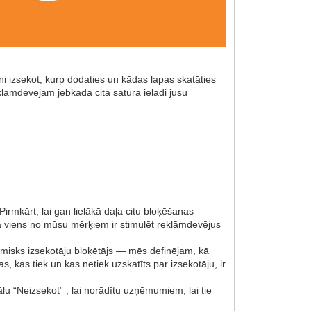
 izsekot, kurp dodaties un kādas lapas skatāties
klāmdevējam jebkāda cita satura ielādi jūsu
rmkārt, lai gan lielākā daļa citu bloķēšanas
bā viens no mūsu mērķiem ir stimulēt reklāmdevējus
itmisks izsekotāju bloķētājs — mēs definējam, kā
 kas tiek un kas netiek uzskatīts par izsekotāju, ir
lu “Neizsekot” , lai norādītu uzņēmumiem, lai tie