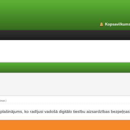
Kopsavilkum
Snor
.)
plašinājums, ko radījusi vadošā digitālo tiesību aizsardzības bezpeļņa