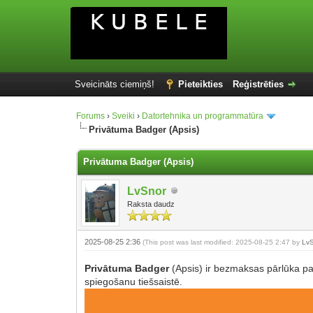
Sveicināts ciemiņš!
Pieteikties
Reģistrēties
Forums
›
Sveiki
›
Datortehnika un programmatūra
Privātuma Badger (Apsis)
Privātuma Badger (Apsis)
LvSnor
Raksta daudz
2025-08-25 2:36
(This post was last modified: 2025-08-25 2:47 by
Lv
Privātuma Badger
(Apsis) ir bezmaksas pārlūka pa
spiegošanu tiešsaistē.