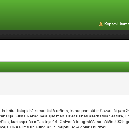
Kopsavilkum
ada britu distopiskā romantiskā drāma, kuras pamatā ir Kazuo Išigur
rija. Filma Nekad neļaujiet man aiziet risinās alternatīvā vēsturē, un t
ārfīlds, kuri sapinās mīlas trijstūrī. Galvenā fotografēšana sākās 2009. g
ucēja DNA Films un Film4 ar 15 miljonu ASV dolāru budžetu.