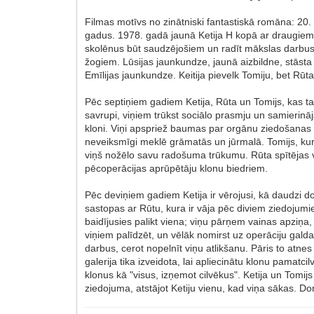
Filmas motīvs no zinātniski fantastiskā romāna: 20
gadus. 1978. gadā jaunā Ketija H kopā ar draugiem T
skolēnus būt saudzējošiem un radīt mākslas darbus,
žogiem. Lūsijas jaunkundze, jaunā aizbildne, stāsta 
Emīlijas jaunkundze. Keitija pievelk Tomiju, bet Rūta 
Pēc septiņiem gadiem Ketija, Rūta un Tomijs, kas tag
savrupi, viņiem trūkst sociālo prasmju un samierinājās 
kloni. Viņi apspriež baumas par orgānu ziedošanas atl
neveiksmīgi meklē grāmatās un jūrmalā. Tomijs, kurš 
viņš nožēlo savu radošuma trūkumu. Rūta spītējas vie
pēcoperācijas aprūpētāju klonu biedriem.
Pēc deviņiem gadiem Ketija ir vērojusi, kā daudzi d
sastopas ar Rūtu, kura ir vāja pēc diviem ziedojumie
baidījusies palikt viena; viņu pārņem vainas apziņa, 
viņiem palīdzēt, un vēlāk nomirst uz operāciju galda.
darbus, cerot nopelnīt viņu atlikšanu. Pāris to atnes
galerija tika izveidota, lai apliecinātu klonu pamatc
klonus kā "visus, izņemot cilvēkus". Ketija un Tomi
ziedojuma, atstājot Ketiju vienu, kad viņa sākas. Do