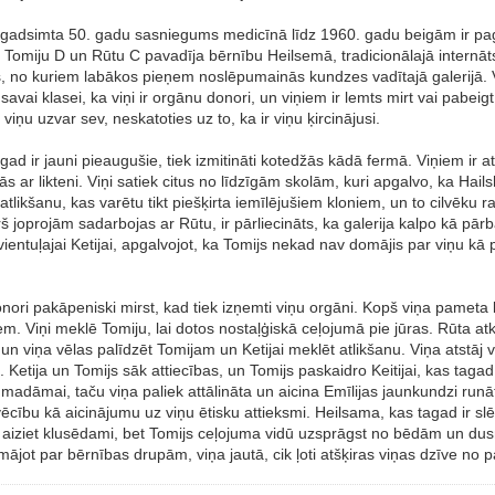
. gadsimta 50. gadu sasniegums medicīnā līdz 1960. gadu beigām ir pa
omiju D un Rūtu C pavadīja bērnību Heilsemā, tradicionālajā internātsk
 no kuriem labākos pieņem noslēpumainās kundzes vadītajā galerijā. V
savai klasei, ka viņi ir orgānu donori, un viņiem ir lemts mirt vai pabei
viņu uzvar sev, neskatoties uz to, ka ir viņu ķircinājusi.
ad ir jauni pieaugušie, tiek izmitināti kotedžās kādā fermā. Viņiem ir at
ar likteni. Viņi satiek citus no līdzīgām skolām, kuri apgalvo, ka Hailsham 
ikšanu, kas varētu tikt piešķirta iemīlējušiem kloniem, un to cilvēku rak
joprojām sadarbojas ar Rūtu, ir pārliecināts, ka galerija kalpo kā pārba
ntuļajai Ketijai, apgalvojot, ka Tomijs nekad nav domājis par viņu kā par
onori pakāpeniski mirst, kad tiek izņemti viņu orgāni. Kopš viņa pameta
m. Viņi meklē Tomiju, lai dotos nostaļģiskā ceļojumā pie jūras. Rūta atkl
un viņa vēlas palīdzēt Tomijam un Ketijai meklēt atlikšanu. Viņa atstāj v
 Ketija un Tomijs sāk attiecības, un Tomijs paskaidro Keitijai, kas tagad 
 madāmai, taču viņa paliek attālināta un aicina Emīlijas jaunkundzi runāt.
ilvēcību kā aicinājumu uz viņu ētisku attieksmi. Heilsama, kas tagad ir sl
js aiziet klusēdami, bet Tomijs ceļojuma vidū uzsprāgst no bēdām un du
mājot par bērnības drupām, viņa jautā, cik ļoti atšķiras viņas dzīve no p