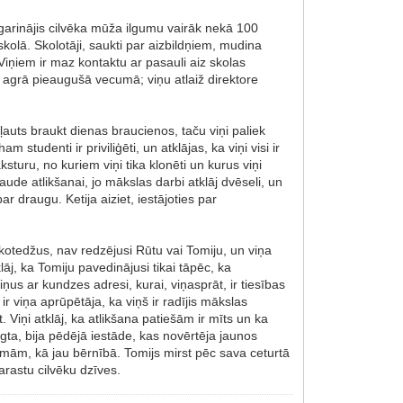
garinājis cilvēka mūža ilgumu vairāk nekā 100
olā. Skolotāji, saukti par aizbildņiem, mudina
iņiem ir maz kontaktu ar pasauli aiz skolas
gt agrā pieaugušā vecumā; viņu atlaiž direktore
ļauts braukt dienas braucienos, taču viņi paliek
studenti ir priviliģēti, un atklājas, ka viņi visi ir
sturu, no kuriem viņi tika klonēti un kurus viņi
ude atlikšanai, jo mākslas darbi atklāj dvēseli, un
 draugu. Ketija aiziet, iestājoties par
 kotedžus, nav redzējusi Rūtu vai Tomiju, un viņa
āj, ka Tomiju pavedinājusi tikai tāpēc, ka
iņus ar kundzes adresi, kurai, viņasprāt, ir tiesības
ir viņa aprūpētāja, ka viņš ir radījis mākslas
 Viņi atklāj, ka atlikšana patiešām ir mīts un ka
ēgta, bija pēdējā iestāde, kas novērtēja jaunos
smām, kā jau bērnībā. Tomijs mirst pēc sava ceturtā
arastu cilvēku dzīves.