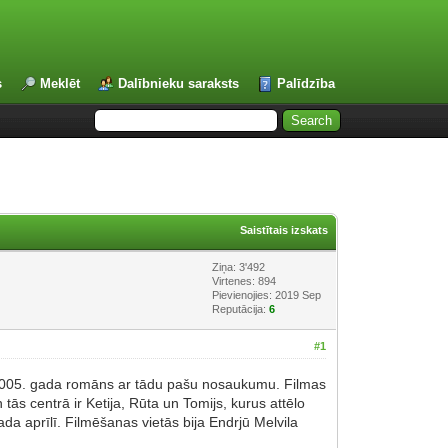
s
Meklēt
Dalībnieku saraksts
Palīdzība
Saistītais izskats
Ziņa: 3'492
Virtenes: 894
Pievienojies: 2019 Sep
Reputācija:
6
#1
o 2005. gada romāns ar tādu pašu nosaukumu. Filmas
ās centrā ir Ketija, Rūta un Tomijs, kurus attēlo
ada aprīlī. Filmēšanas vietās bija Endrjū Melvila