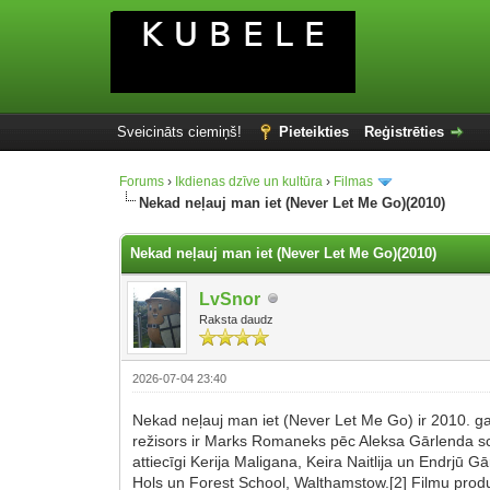
Sveicināts ciemiņš!
Pieteikties
Reģistrēties
Forums
›
Ikdienas dzīve un kultūra
›
Filmas
Nekad neļauj man iet (Never Let Me Go)(2010)
Nekad neļauj man iet (Never Let Me Go)(2010)
LvSnor
Raksta daudz
2026-07-04 23:40
Nekad neļauj man iet (Never Let Me Go) ir 2010. g
režisors ir Marks Romaneks pēc Aleksa Gārlenda scenā
attiecīgi Kerija Maligana, Keira Naitlija un Endrjū G
Hols un Forest School, Walthamstow.[2] Filmu prod