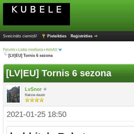
Sveicināts ciemiņš!
Pieteikties
Reģistrēties
Forums
›
Laika nosišana
›
ArmA3
[LV|EU] Tornis 6 sezona
[LV|EU] Tornis 6 sezona
LvSnor
Raksta daudz
2021-01-25 18:50