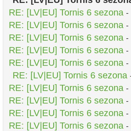
RE: [LV|EU] Tornis 6 sezona
-
RE: [LV|EU] Tornis 6 sezona
-
RE: [LV|EU] Tornis 6 sezona
-
RE: [LV|EU] Tornis 6 sezona
-
RE: [LV|EU] Tornis 6 sezona
-
RE: [LV|EU] Tornis 6 sezona
RE: [LV|EU] Tornis 6 sezona
-
RE: [LV|EU] Tornis 6 sezona
-
RE: [LV|EU] Tornis 6 sezona
-
RE: [LV|EU] Tornis 6 sezona
-