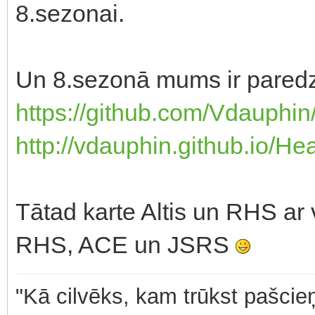
8.sezonai.
Un 8.sezonā mums ir pared
https://github.com/Vdauphi
http://vdauphin.github.io/H
Tātad karte Altis un RHS ar v
RHS, ACE un JSRS
"Kā cilvēks, kam trūkst pašcieņ