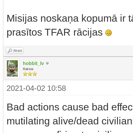
Misijas noskaņa kopumā ir tā
prasītos TFAR rācijas
Atrast
hobbit_lv
Raksta
2021-04-02 10:58
Bad actions cause bad effects
mutilating alive/dead civilian