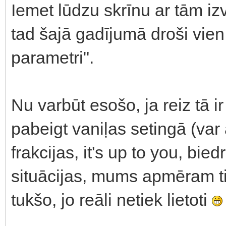
Iemet lūdzu skrīnu ar tām iz
tad šajā gadījumā droši vien 
parametri".
Nu varbūt esošo, ja reiz tā i
pabeigt vaniļas setingā (va
frakcijas, it's up to you, bi
situācijas, mums apmēram tieš
tukšo, jo reāli netiek lietoti