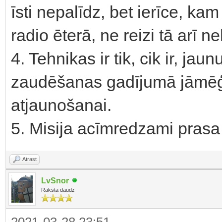
īsti nepalīdz, bet ierīce, kam
radio ēterā, ne reizi tā arī n
4. Tehnikas ir tik, cik ir, jau
zaudēšanas gadījumā jāmēģi
atjaunošanai.
5. Misija acīmredzami pras
Atrast
LvSnor
Raksta daudz
2021-03-28 23:51