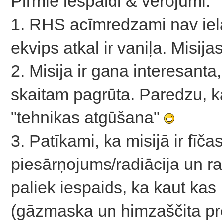
Pirmie iespaidi & vērojumi:
1. RHS acīmredzami nav ielād
ekvips atkal ir vaniļa. Misij
2. Misija ir gana interesanta
skaitam pagrūta. Paredzu, k
"tehnikas atgūšana"
3. Patīkami, ka misijā ir fīča
piesārņojums/radiācija un ra
paliek iespaids, ka kaut kas
(gāzmaska un himzaščita pre