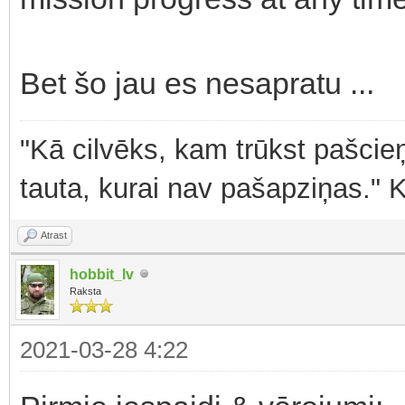
Bet šo jau es nesapratu ...
"Kā cilvēks, kam trūkst pašcieņ
tauta, kurai nav pašapziņas." 
Atrast
hobbit_lv
Raksta
2021-03-28 4:22