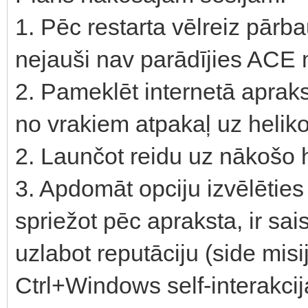
1. Pēc restarta vēlreiz pārb
nejauši nav parādījies ACE
2. Pameklēt internetā aprak
no vrakiem atpakaļ uz helik
2. Launčot reidu uz nākošo 
3. Apdomāt opciju izvēlēties
spriežot pēc apraksta, ir sais
uzlabot reputāciju (side mis
Ctrl+Windows self-interakci