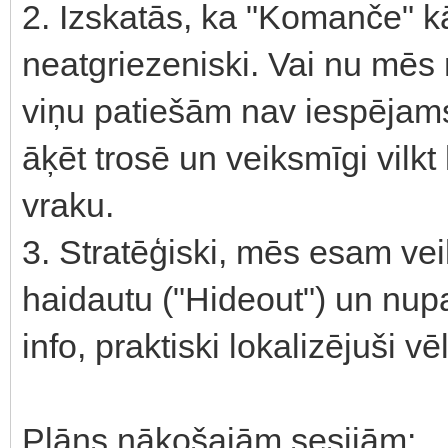
2. Izskatās, ka "Komanče" k
neatgriezeniski. Vai nu mēs
viņu patiešām nav iespējams
āķēt trosē un veiksmīgi vilkt
vraku.
3. Stratēģiski, mēs esam vei
haidautu ("Hideout") un nupa
info, praktiski lokalizējuši vē
Plāns nākošajām sesijām: