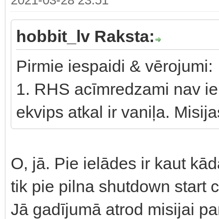
hobbit_lv Raksta:
Pirmie iespaidi & vērojumi:
1. RHS acīmredzami nav ielā
ekvips atkal ir vaniļa. Misij
O, jā. Pie ielādes ir kaut kād
tik pie pilna shutdown start c
Jā gadījumā atrod misijai p