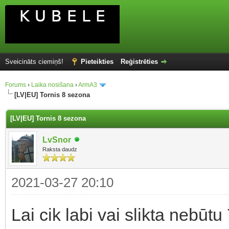
Sveicināts ciemiņš!
Pieteikties
Reģistrēties
Forums
›
Laika nosišana
›
ArmA3
[LV|EU] Tornis 8 sezona
[LV|EU] Tornis 8 sezona
LvSnor
Raksta daudz
2021-03-27 20:10
Lai cik labi vai slikta nebūt