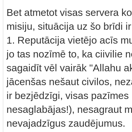
Bet atmetot visas servera kon
misiju, situācija uz šo brīdi
1. Reputācija vietējo acīs mu
jo tas nozīmē to, ka ciivilie
sagaidīt vēl vairāk "Allahu a
jācenšas nešaut civilos, neza
ir bezjēdzīgi, visas pazīmes
nesaglabājas!), nesagraut 
nevajadzīgus zaudējumus.