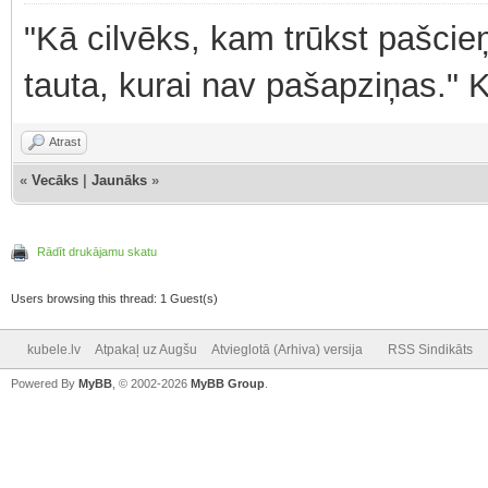
"Kā cilvēks, kam trūkst pašcieņ
tauta, kurai nav pašapziņas." 
Atrast
«
Vecāks
|
Jaunāks
»
Rādīt drukājamu skatu
Users browsing this thread: 1 Guest(s)
kubele.lv
Atpakaļ uz Augšu
Atvieglotā (Arhiva) versija
RSS Sindikāts
Powered By
MyBB
, © 2002-2026
MyBB Group
.