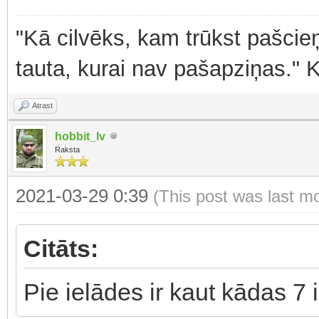
"Kā cilvēks, kam trūkst pašcieņ
tauta, kurai nav pašapziņas." 
Atrast
hobbit_lv
Raksta
2021-03-29 0:39
(This post was last m
Citāts:
Pie ielādes ir kaut kādas 7 