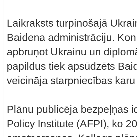
Laikraksts turpinošajā Ukra
Baidena administrāciju. Kon
apbruņot Ukrainu un diplomāt
papildus tiek apsūdzēts Bai
veicināja starpniecības karu 
Plānu publicēja bezpeļņas id
Policy Institute (AFPI), ko 