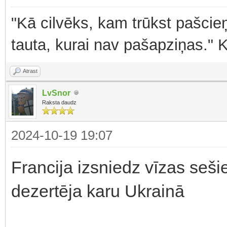
"Kā cilvēks, kam trūkst pašcieņ
tauta, kurai nav pašapziņas." 
Atrast
LvSnor
Raksta daudz
2024-10-19 19:07
Francija izsniedz vīzas seši
dezertēja karu Ukrainā