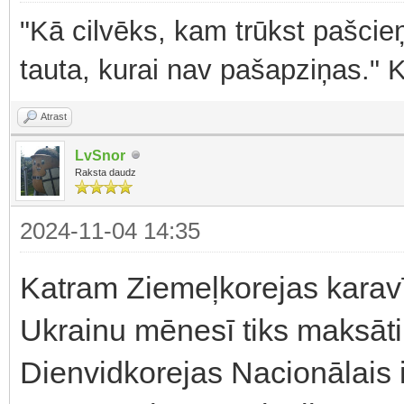
"Kā cilvēks, kam trūkst pašcieņ
tauta, kurai nav pašapziņas." 
Atrast
LvSnor
Raksta daudz
2024-11-04 14:35
Katram Ziemeļkorejas karavī
Ukrainu mēnesī tiks maksāti
Dienvidkorejas Nacionālais 