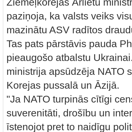
Ziemeļkorejas Ārlietu ministr
paziņoja, ka valsts veiks v
mazinātu ASV radītos draud
Tas pats pārstāvis pauda P
pieaugošo atbalstu Ukrainai.
ministrija apsūdzēja NATO 
Korejas pussalā un Āzijā.
"Ja NATO turpinās cītīgi cen
suverenitāti, drošību un inte
īstenojot pret to naidīgu pol