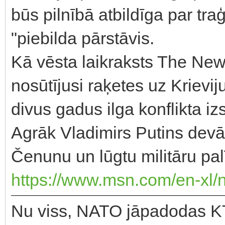
būs pilnībā atbildīga par tra
"piebilda pārstāvis.
Kā vēsta laikraksts The New
nosūtījusi raķetes uz Krievi
divus gadus ilga konflikta izs
Agrāk Vladimirs Putins devās
Čenunu un lūgtu militāru pal
https://www.msn.com/en-xl/
Nu viss, NATO jāpadodas