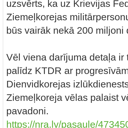
uzsvērts, ka uz Krievijas Fed
Ziemeļkorejas militārperson
būs vairāk nekā 200 miljoni 
Vēl viena darījuma detaļa ir 
palīdz KTDR ar progresīvām
Dienvidkorejas izlūkdienest
Ziemeļkoreja vēlas palaist v
pavadoni.
https://nra.lv/pasaule/473450