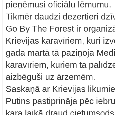
pieņēmusi oficiālu lēmumu.
Tikmēr daudzi dezertieri dzī
Go By The Forest ir organizāc
Krievijas karavīriem, kuri iz
gada martā tā paziņoja Medi
karavīriem, kuriem tā palīdzēj
aizbēguši uz ārzemēm.
Saskaņā ar Krievijas likumie
Putins pastiprināja pēc ieb
kara laikā draud cietumsods 