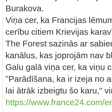
Burakova.
Viņa cer, ka Francijas lēmum
cerību citiem Krievijas kar
The Forest sazinās ar sabie
kanālus, kas joprojām nav bl
Galu galā viņa cer, ka viņu 
"Parādīšana, ka ir izeja no a
lai ātrāk izbeigtu šo karu," v
https://www.france24.com/e