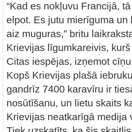
“Kad es nokļuvu Francijā, tā 
elpot. Es jutu mierīguma un 
aiz muguras,” britu laikraks
Krievijas līgumkareivis, kur
Citas iespējas, izņemot cīņu
Kopš Krievijas plašā iebruk
gandrīz 7400 karavīru ir ties
nosūtīšanu, un lietu skaits k
Krievijas neatkarīgā medija
Tiek uzskatīts, ka šis skaitli