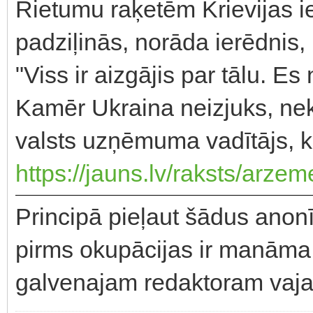
Rietumu raķetēm Krievijas iek
padziļinās, norāda ierēdnis, 
"Viss ir aizgājis par tālu. 
Kamēr Ukraina neizjuks, nek
valsts uzņēmuma vadītājs, ku
https://jauns.lv/raksts/arze
Principā pieļaut šādus anonī
pirms okupācijas ir manāma 
galvenajam redaktoram vajadz