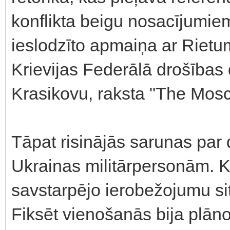
konflikta beigu nosacījumiem
ieslodzīto apmaiņa ar Rietu
Krievijas Federālā drošības
Krasikovu, raksta "The Mos
Tāpat risinājās sarunas par 
Ukrainas militārpersonām. Ko
savstarpējo ierobežojumu si
Fiksēt vienošanās bija plāno