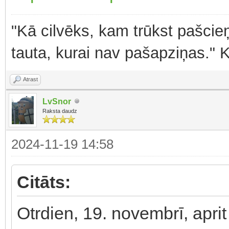
"Kā cilvēks, kam trūkst pašcieņ
tauta, kurai nav pašapziņas." 
Atrast
LvSnor
Raksta daudz
2024-11-19 14:58
Citāts:
Otrdien, 19. novembrī, apr