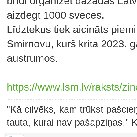
brīdi organizēt dažādās Latv
aizdegt 1000 sveces.
Līdztekus tiek aicināts piemin
Smirnovu, kurš krita 2023. g
austrumos.
https://www.lsm.lv/raksts/zina
"Kā cilvēks, kam trūkst pašcieņ
tauta, kurai nav pašapziņas." 