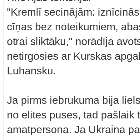
"Kremlī secinājām: iznīcinās
cīņas bez noteikumiem, aba
otrai sliktāku," norādīja avot
netirgosies ar Kurskas apg
Luhansku.
Ja pirms iebrukuma bija liel
no elites puses, tad pašlaik
amatpersona. Ja Ukraina pan