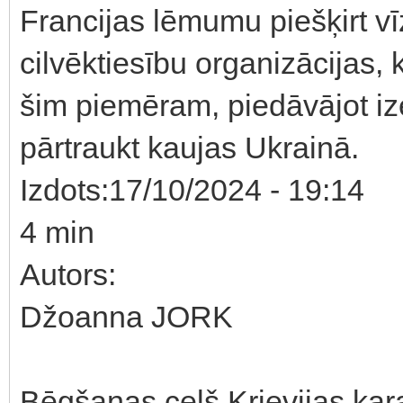
Francijas lēmumu piešķirt vī
cilvēktiesību organizācijas, 
šim piemēram, piedāvājot ize
pārtraukt kaujas Ukrainā.
Izdots:17/10/2024 - 19:14
4 min
Autors:
Džoanna JORK
Bēgšanas ceļš Krievijas kar