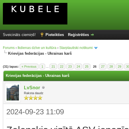
Sveicināts ciemiņš!
Pieteikties
Reģistrēties
Forums
›
Ikdienas dzīve un kultūra
›
Starptautiski notikumi
Krievijas federācijas - Ukrainas karš
(31) lapas:
« Previous
1
...
21
22
23
24
25
26
27
28
29
3
Krievijas federācijas - Ukrainas karš
LvSnor
Raksta daudz
2024-09-23 11:09