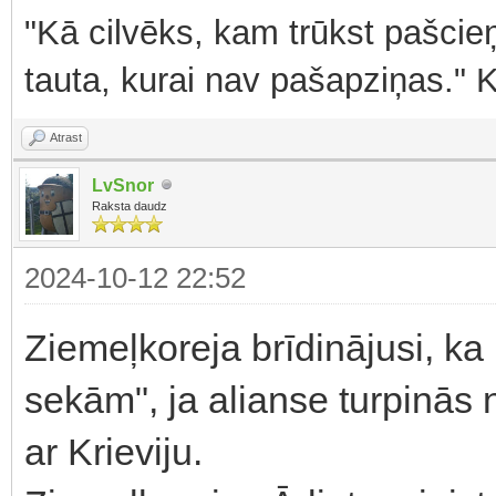
"Kā cilvēks, kam trūkst pašcieņ
tauta, kurai nav pašapziņas." 
Atrast
LvSnor
Raksta daudz
2024-10-12 22:52
Ziemeļkoreja brīdinājusi, k
sekām", ja alianse turpinās 
ar Krieviju.