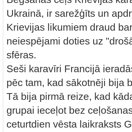
Ukrainā, ir sarežģīts un ap
Krievijas likumiem draud bar
neiespējami doties uz "droš
sfēras.
Seši karavīri Francijā ierad
pēc tam, kad sākotnēji bija 
Tā bija pirmā reize, kad kāda
grupai ieceļot bez ceļošana
ceturtdien vēsta laikraksts 