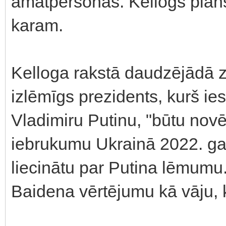
amatpersonas. Kellogs plāns
karam.
Kelloga rakstā daudzējādā z
izlēmīgs prezidents, kurš ies
Vladimiru Putinu, "būtu nov
iebrukumu Ukrainā 2022. gad
liecinātu par Putina lēmumu.
Baidena vērtējumu kā vāju, k