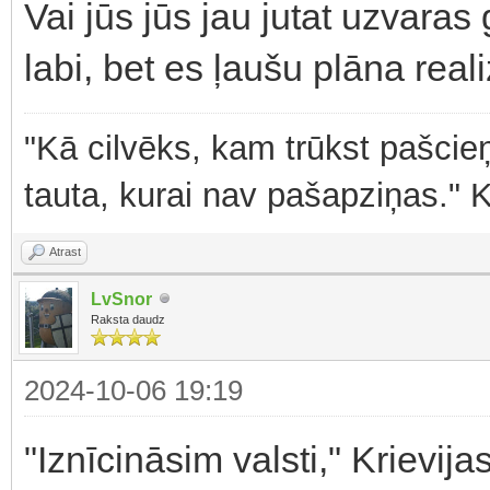
Vai jūs jūs jau jutat uzvaras
labi, bet es ļaušu plāna real
"Kā cilvēks, kam trūkst pašcieņ
tauta, kurai nav pašapziņas." 
Atrast
LvSnor
Raksta daudz
2024-10-06 19:19
"Iznīcināsim valsti," Krievij