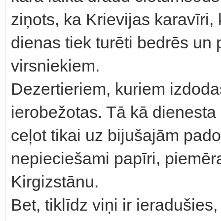
ziņots, ka Krievijas karavīri,
dienas tiek turēti bedrēs u
virsniekiem.
Dezertieriem, kuriem izdodas
ierobežotas. Tā kā dienesta 
ceļot tikai uz bijušajām pad
nepieciešami papīri, piemēr
Kirgizstānu.
Bet, tiklīdz viņi ir ieradušies