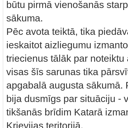
būtu pirmā vienošanās starp
sākuma.
Pēc avota teiktā, tika piedāv
ieskaitot aizliegumu izmanto
triecienus tālāk par noteiktu
visas šīs sarunas tika pārsv
apgabalā augusta sākumā. P
bija dusmīgs par situāciju -
tikšanās brīdim Katarā izman
Krievijas teritorijā.