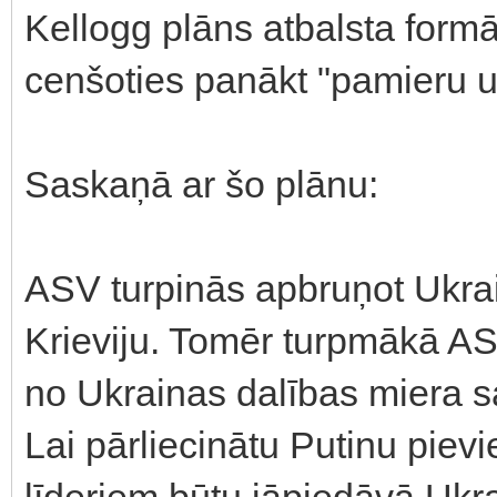
Kellogg plāns atbalsta formā
cenšoties panākt "pamieru u
Saskaņā ar šo plānu:
ASV turpinās apbruņot Ukrainu
Krieviju. Tomēr turpmākā ASV
no Ukrainas dalības miera sa
Lai pārliecinātu Putinu pie
līderiem būtu jāpiedāvā Ukr