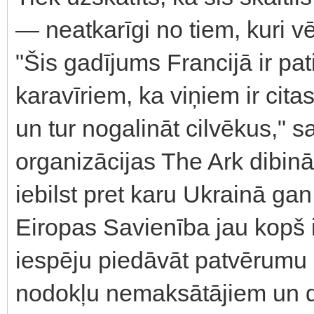
— neatkarīgi no tiem, kuri v
"Šis gadījums Francijā ir pat
karavīriem, ka viņiem ir cita
un tur nogalināt cilvēkus," 
organizācijas The Ark dibināt
iebilst pret karu Ukrainā gan
Eiropas Savienība jau kopš
iespēju piedāvāt patvērumu 
nodokļu nemaksātājiem un d