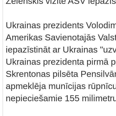
Zelenskis vizītē ASV iepazī
Ukrainas prezidents Volodimi
Amerikas Savienotajās Valst
iepazīstināt ar Ukrainas "uz
Ukrainas prezidenta pirmā pi
Skrentonas pilsēta Pensilvān
apmeklēja munīcijas rūpnīcu,
nepieciešamie 155 milimetru a