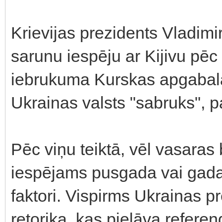
Krievijas prezidents Vladimir
sarunu iespēju ar Kijivu pē
iebrukuma Kurskas apgabalā u
Ukrainas valsts "sabruks", pa
Pēc viņu teiktā, vēl vasaras
iespējams pusgada vai gada l
faktori. Vispirms Ukrainas 
retorika, kas pieļāva refere