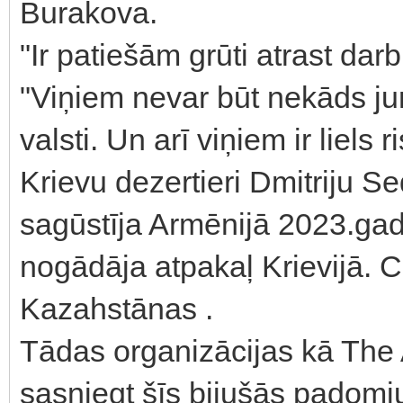
Burakova.
"Ir patiešām grūti atrast dar
"Viņiem nevar būt nekāds juri
valsti. Un arī viņiem ir liels 
Krievu dezertieri Dmitriju S
sagūstīja Armēnijā 2023.gad
nogādāja atpakaļ Krievijā. Ci
Kazahstānas .
Tādas organizācijas kā The 
sasniegt šīs bijušās padomj