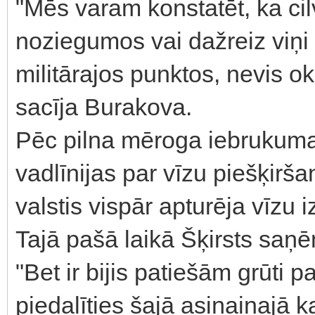
"Mēs varam konstatēt, ka cil
noziegumos vai dažreiz viņi v
militārajos punktos, nevis ok
sacīja Burakova.
Pēc pilna mēroga iebrukuma
vadlīnijas par vīzu piešķirš
valstis vispār apturēja vīzu 
Tajā pašā laikā Šķirsts saņ
"Bet ir bijis patiešām grūti p
piedalīties šajā asiņainajā ka