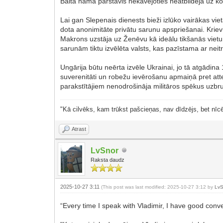
Baltā nama pārstāvis nekavējoties neatbildēja uz k
Lai gan Slepenais dienests bieži izlūko vairākas viet
dota anonimitāte privātu sarunu apspriešanai. Krie
Makrons uzstāja uz Ženēvu kā ideālu tikšanās vietu. 
sarunām tiktu izvēlēta valsts, kas pazīstama ar neitra
Ungārija būtu neērta izvēle Ukrainai, jo tā atgādin
suverenitāti un robežu ievērošanu apmaiņā pret att
parakstītājiem nenodrošināja militāros spēkus uzbr
"Kā cilvēks, kam trūkst pašcieņas, nav dīdzējs, bet nīcē
Atrast
LvSnor
Raksta daudz
2025-10-27 3:11
(This post was last modified: 2025-10-27 3:12 by
LvS
“Every time I speak with Vladimir, I have good co