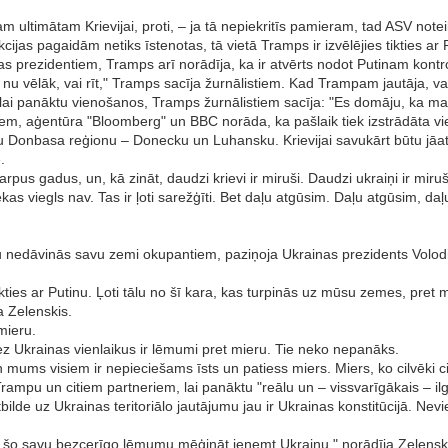
am ultimātam Krievijai, proti, – ja tā nepiekritīs pamieram, tad ASV no
nkcijas pagaidām netiks īstenotas, tā vietā Tramps ir izvēlējies tikties ar 
 prezidentiem, Tramps arī norādīja, ka ir atvērts nodot Putinam kontroli 
u vēlāk, vai rīt," Tramps sacīja žurnālistiem. Kad Trampam jautāja, va
lai panāktu vienošanos, Tramps žurnālistiem sacīja: "Es domāju, ka mana
m, aģentūra "Bloomberg" un BBC norāda, ka pašlaik tiek izstrādāta vi
u Donbasa reģionu – Donecku un Luhansku. Krievijai savukārt būtu jā
.
sarpus gadus, un, kā zināt, daudzi krievi ir miruši. Daudzi ukraiņi ir mi
ekas viegls nav. Tas ir ļoti sarežģīti. Bet daļu atgūsim. Daļu atgūsim, 
u nedāvinās savu zemi okupantiem, paziņoja Ukrainas prezidents Volodi
kties ar Putinu. Ļoti tālu no šī kara, kas turpinās uz mūsu zemes, pre
a Zelenskis.
mieru.
ez Ukrainas vienlaikus ir lēmumi pret mieru. Tie neko nepanāks.
n mums visiem ir nepieciešams īsts un patiess miers. Miers, ko cilvēki 
rampu un citiem partneriem, lai panāktu "reālu un – vissvarīgākais – il
bilde uz Ukrainas teritoriālo jautājumu jau ir Ukrainas konstitūcijā. Ne
a šo savu bezcerīgo lēmumu mēģināt ieņemt Ukrainu," norādīja Zelenskis