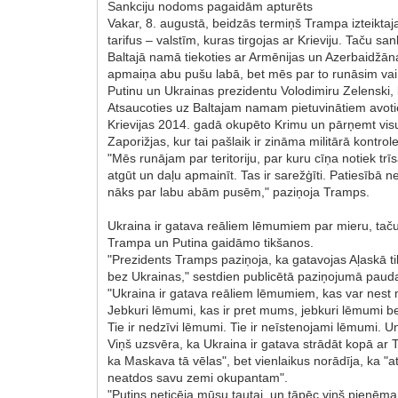
Sankciju nodoms pagaidām apturēts
Vakar, 8. augustā, beidzās termiņš Trampa izteiktaj
tarifus – valstīm, kuras tirgojas ar Krieviju. Taču sa
Baltajā namā tiekoties ar Armēnijas un Azerbaidžānas
apmaiņa abu pušu labā, bet mēs par to runāsim vai n
Putinu un Ukrainas prezidentu Volodimiru Zelenski, 
Atsaucoties uz Baltajam namam pietuvinātiem avotie
Krievijas 2014. gadā okupēto Krimu un pārņemt vis
Zaporižjas, kur tai pašlaik ir zināma militārā kontrole
"Mēs runājam par teritoriju, par kuru cīņa notiek trī
atgūt un daļu apmainīt. Tas ir sarežģīti. Patiesībā n
nāks par labu abām pusēm," paziņoja Tramps.
Ukraina ir gatava reāliem lēmumiem par mieru, tač
Trampa un Putina gaidāmo tikšanos.
"Prezidents Tramps paziņoja, ka gatavojas Aļaskā ti
bez Ukrainas," sestdien publicētā paziņojumā paud
"Ukraina ir gatava reāliem lēmumiem, kas var nest 
Jebkuri lēmumi, kas ir pret mums, jebkuri lēmumi b
Tie ir nedzīvi lēmumi. Tie ir neīstenojami lēmumi. U
Viņš uzsvēra, ka Ukraina ir gatava strādāt kopā ar T
ka Maskava tā vēlas", bet vienlaikus norādīja, ka "at
neatdos savu zemi okupantam".
"Putins neticēja mūsu tautai, un tāpēc viņš pieņēm