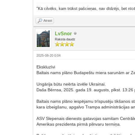
"Kā cilvēks, kam trūkst pašcieņas, nav dīdzējs, bet nīcē
Atrast
LvSnor
Raksta daudz
2025-08-20 0:04
Ekskluzīvi
Baltais nams plāno Budapeštu miera sarunām ar Ze
Ungārija būtu neērta izvēle Ukrainai.
Daša Bērnsa, 2025. gada 19. augusts, plkst. 13:26
Baltais nams plāno iespējamu trīspusēju tikšanos 
kara izbeigšanu, apgalvo Trampa administrācijas am
ASV Slepenais dienests gatavojas samitam Centrālei
Amerikas prezidenta pirmā pilnvaru termiņa.