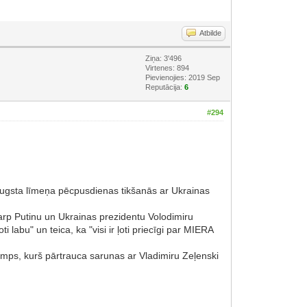
Atbilde
Ziņa: 3'496
Virtenes: 894
Pievienojies: 2019 Sep
Reputācija:
6
#294
augsta līmeņa pēcpusdienas tikšanās ar Ukrainas
starp Putinu un Ukrainas prezidentu Volodimiru
abu" un teica, ka "visi ir ļoti priecīgi par MIERA
amps, kurš pārtrauca sarunas ar Vladimiru Zeļenski