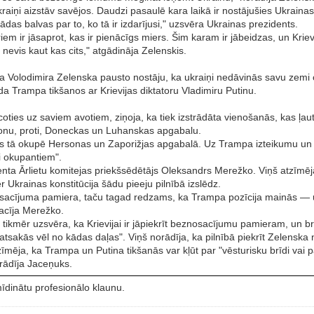
Ukraiņi aizstāv savējos. Daudzi pasaulē kara laikā ir nostājušies Ukrainas 
das balvas par to, ko tā ir izdarījusi," uzsvēra Ukrainas prezidents.
iem ir jāsaprot, kas ir pienācīgs miers. Šim karam ir jābeidzas, un Krievij
nevis kaut kas cits," atgādināja Zelenskis.
enta Volodimira Zelenska pausto nostāju, ka ukraiņi nedāvinās savu zem
Trampa tikšanos ar Krievijas diktatoru Vladimiru Putinu.
oties uz saviem avotiem, ziņoja, ka tiek izstrādāta vienošanās, kas ļau
onu, proti, Doneckas un Luhanskas apgabalu.
uras tā okupē Hersonas un Zaporižjas apgabalā. Uz Trampa izteikumu un 
i okupantiem".
enta Ārlietu komitejas priekšsēdētājs Oleksandrs Merežko. Viņš atzīmēja,
 Ukrainas konstitūcija šādu pieeju pilnībā izslēdz.
acījuma pamiera, taču tagad redzams, ka Trampa pozīcija mainās — un 
sacīja Merežko.
 tikmēr uzsvēra, ka Krievijai ir jāpiekrīt beznosacījumu pamieram, un b
a atsakās vēl no kādas daļas". Viņš norādīja, ka pilnībā piekrīt Zelenska 
tzīmēja, ka Trampa un Putina tikšanās var kļūt par "vēsturisku brīdi va
orādīja Jaceņuks.
mīdinātu profesionālo klaunu.