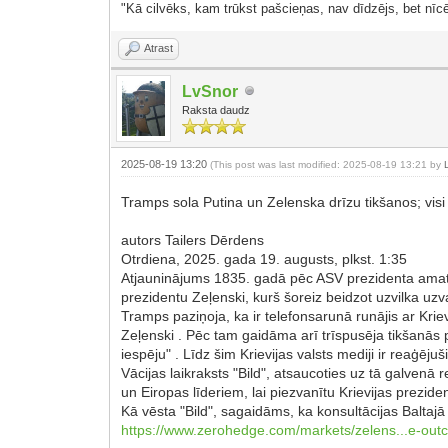
"Kā cilvēks, kam trūkst pašcieņas, nav dīdzējs, bet nīcē
Atrast
LvSnor
Raksta daudz
2025-08-19 13:20
(This post was last modified: 2025-08-19 13:21 by
Tramps sola Putina un Zelenska drīzu tikšanos; visi i
autors Tailers Dērdens
Otrdiena, 2025. gada 19. augusts, plkst. 1:35
Atjauninājums 1835. gadā pēc ASV prezidenta amata
prezidentu Zeļenski, kurš šoreiz beidzot uzvilka uzv
Tramps paziņoja, ka ir telefonsarunā runājis ar Krie
Zeļenski . Pēc tam gaidāma arī trīspusēja tikšanās p
iespēju" . Līdz šim Krievijas valsts mediji ir reaģēju
Vācijas laikraksts "Bild", atsaucoties uz tā galven
un Eiropas līderiem, lai piezvanītu Krievijas prezi
Kā vēsta "Bild", sagaidāms, ka konsultācijas Baltaj
https://www.zerohedge.com/markets/zelens...e-ou