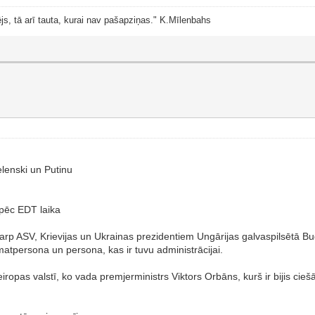
js, tā arī tauta, kurai nav pašapziņas." K.Mīlenbahs
lenski un Putinu
 pēc EDT laika
starp ASV, Krievijas un Ukrainas prezidentiem Ungārijas galvaspilsētā
atpersona un persona, kas ir tuvu administrācijai.
ropas valstī, ko vada premjerministrs Viktors Orbāns, kurš ir bijis ci