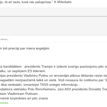
js, tā arī tauta, kurai nav pašapziņas." K.Mīlenbahs
LvSnor
.)
r ļoti priecīgi par miera iespējām
 kandidātiem : prezidents Tramps ir izdevis svarīgu paziņojumu pēc 
alku, un septiņiem ES līderiem.
vijas prezidentu Vladimiru Putinu un ierosinājis plānus tikšanās reizei 
agaidām neizpaužamā laikā un vietā. Viņš nosauca šo notikumu par "ļoti l
ši tikai neskaidri, izmantojot TASS sniegto informāciju :
ā redaktora vietnieku Polu Roncheimeru, ziņo ASV prezidents Donalds Tr
dentam Vladimiram Putinam .
ā namā turpināsies arī pēc zvana.
tcomes