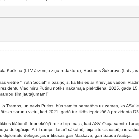
ula Koškina (LTV ārzemju ziņu redaktore), Rustams Šukurovs (Latvijas 
vietnē "Truth Social" ir paziņojis, ka tiksies ar Krievijas vadoni Vladim
prezidentu Vladimiru Putinu notiks nākamajā piektdienā, 2025. gada 15.
uzmanību šim jautājumam!"
vēle, jo Tramps, un nevis Putins, būs samita namatēvs uz zemes, ko ASV i
omātisko sarunu vietu, kad 2021. gadā tur tikās iepriekšējā prezidenta 
ies klātienē. Iepriekšējā reize bija maijs, kad ASV rīkoja samitu Turci
ņa delegāciju. Arī Tramps, lai arī sākotnēji bija izteicis iespēju ieras
jas diplomātu delegācijas ir tikušās gan Maskavā, gan Saūda Arābijā.