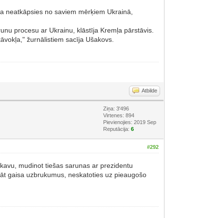
ava neatkāpsies no saviem mērķiem Ukrainā,
unu procesu ar Ukrainu, klāstīja Kremļa pārstāvis.
tāvokļa," žurnālistiem sacīja Ušakovs.
Atbilde
Ziņa: 3'496
Virtenes: 894
Pievienojies: 2019 Sep
Reputācija:
6
#292
skavu, mudinot tiešas sarunas ar prezidentu
sināt gaisa uzbrukumus, neskatoties uz pieaugošo