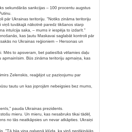
teiks sekundārās sankcijas – 100 procentu augstus
Putinu.
pār Ukrainas teritoriju. "Notiks zināma teritoriju
i viņš tuvākajā nākotnē paredz tikšanos starp
 intuīcija saka, – mums ir iespēja to izdarīt."
enošanās, kas ļautu Maskavai saglabāt kontroli pār
atsakās no Ukrainas reģioniem – Hersonas un
ruši. Mēs to apsveram, bet patiesībā vēlamies daļu
daļu apmainīsim. Būs zināma teritoriju apmaiņa, kas
mirs Zelenskis, reaģējot uz paziņojumu par
t mūsu tautu un kas joprojām nebeigsies bez mums,
cienīs," pauda Ukrainas prezidents.
gstošu mieru. Un mieru, kas nesabruks tikai tādēļ,
viens no tās neatkāpsies un nevar atkāpties. Ukraiņi
. "Tā bija viņa galvenā kļūda, ka viņš nerēķinājās