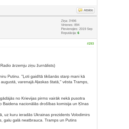
Atbilde
Ziņa: 3'496
Virtenes: 894
Pievienojies: 2019 Sep
Reputācija:
6
#293
Radio ārzemju ziņu žurnālists)
iru Putinu. "Ļoti gaidītā tikšanās starp mani kā
 augustā, varenajā Aļaskas štatā," vēsta Tramps,
egādājās no Krievijas pirms vairāk nekā pusotra
Džo Baidena nacionālās drošības komisija un Ķīnas
jā, uz kuru ieradās Ukrainas prezidents Volodimirs
ties, galu galā neatbrauca. Tramps un Putins