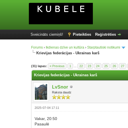
Sveicināts ciemiņš!
Pieteikties
Reģistrēties
Forums
›
Ikdienas dzīve un kultūra
›
Starptautiski notikumi
Krievijas federācijas - Ukrainas karš
(31) lapas:
« Previous
1
...
22
23
24
25
26
27
Krievijas federācijas - Ukrainas karš
LvSnor
Raksta daudz
2025-07-04 17:11
Vakar, 20:50
Pasaulē