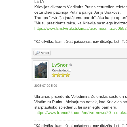
LETA
Krievijas diktators Vladimirs Putins ceturtdien t
ceturtdien paziņoja Putina palīgs Jurijs Ušakovs.
Tramps "izvirzīja jautājumu par drīzāku kauju aptur
"Mūsu prezidents teica, ka Krievija sasniegs izvirzī
https://www.lsm.lv/raksts/zinas/arzemes/...a.a60552
"Kā cilvēks, kam trūkst pašcieņas, nav dīdzējs, bet nīcē
Atrast
LvSnor
Raksta daudz
2025-07-20 5:00
Ukrainas prezidents Volodimirs Zeļenskis sestdien 
Vladimiru Putinu. Aicinajums notiek, kad Krievijas 
starptautisko spiedienu, lai sasniegtu pamieru.
https://www.france24.com/en/live-news/20...ss-ukr
"Kā cilvēks, kam trūkst pašcieņas, nav dīdzējs, bet nīcē