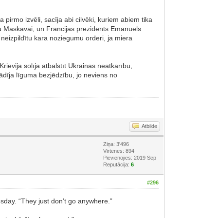
pirmo izvēli, sacīja abi cilvēki, kuriem abiem tika
oku Maskavai, un Francijas prezidents Emanuels
 neizpildītu kara noziegumu orderi, ja miera
evija solīja atbalstīt Ukrainas neatkarību,
ādīja līguma bezjēdzību, jo neviens no
Atbilde
Ziņa: 3'496
Virtenes: 894
Pievienojies: 2019 Sep
Reputācija:
6
#296
sday. “They just don’t go anywhere.”