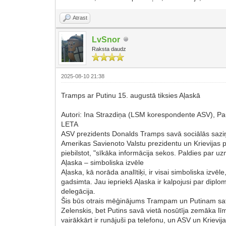
Atrast
LvSnor
Raksta daudz
2025-08-10 21:38
Tramps ar Putinu 15. augustā tiksies Aļaskā
Autori: Ina Strazdiņa (LSM korespondente ASV), Pa
LETA
ASV prezidents Donalds Tramps savā sociālās saziņas 
Amerikas Savienoto Valstu prezidentu un Krievijas 
piebilstot, "sīkāka informācija sekos. Paldies par 
Aļaska – simboliska izvēle
Aļaska, kā norāda analītiķi, ir visai simboliska iz
gadsimta. Jau iepriekš Aļaska ir kalpojusi par dipl
delegācija.
Šis būs otrais mēģinājums Trampam un Putinam satikt
Zelenskis, bet Putins savā vietā nosūtīja zemāka līme
vairākkārt ir runājuši pa telefonu, un ASV un Krievi