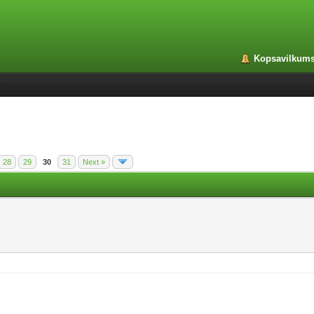
Kopsavilkum
28
29
30
31
Next »