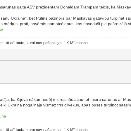
elefonsarunas gaitā ASV prezidentam Donaldam Trampam teicis, ka Mask
ēšanu Ukrainā", bet Putins paziņojis par Maskavas gatavību turpināt sar
tos mērķus, proti, novērsīs pamatcēloņus, kas noveduši pie pašreizējā s
5/
js, tā arī tauta, kurai nav pašapziņas." K.Mīlenbahs
sacīja, ka Kijeva nākamnedēļ ir ierosinās atjaunot miera sarunas ar Ma
streiki Ukrainā nogalināja vismaz trīs cilvēkus, abas puses turpinot saa
aine
js, tā arī tauta, kurai nav pašapziņas." K.Mīlenbahs