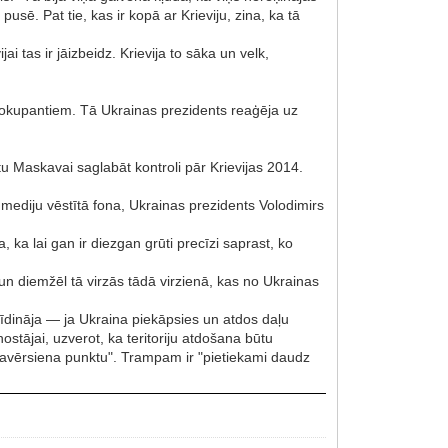
pusē. Pat tie, kas ir kopā ar Krieviju, zina, ka tā
ai tas ir jāizbeidz. Krievija to sāka un velk,
i okupantiem. Tā Ukrainas prezidents reaģēja uz
tu Maskavai saglabāt kontroli pār Krievijas 2014.
mediju vēstītā fona, Ukrainas prezidents Volodimirs
 ka lai gan ir diezgan grūti precīzi saprast, ko
diemžēl tā virzās tādā virzienā, kas no Ukrainas
rīdināja — ja Ukraina piekāpsies un atdos daļu
nostājai, uzverot, ka teritoriju atdošana būtu
i pavērsiena punktu". Trampam ir "pietiekami daudz