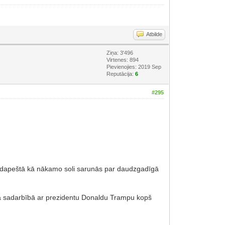
Atbilde
Ziņa: 3'496
Virtenes: 894
Pievienojies: 2019 Sep
Reputācija:
6
#295
 Budapeštā kā nākamo soli sarunās par daudzgadīgā
ešā sadarbībā ar prezidentu Donaldu Trampu kopš