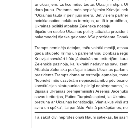
ar ukraiņiem. Es ticu mūsu tautai. Ukraiņi ir stipri. 
dara ļaunu. Protams, mēs nepiešķirsim Krievijai nekā
"Ukrainas tauta ir pelnījusi mieru. Bet visiem partner
neieklausoties nekādos termiņos, un tā ir problēma, 
Ukrainas politiķi atbalsta Zelenska nostāju
Bijušie un esošie Ukrainas politiķi atbalsta prezid
nākamnedēļ Aļaskā gaidāmo ASV prezidenta Donalda 
Tramps neminēja detaļas, taču vairāki mediji, atsauc
gadā okupēto Krimu un pārņemt visu Donbasa reģi
Krievijai savukārt būtu jāatsakās no teritorijām, k
Zelenskis paziņoja, ka "ukraiņi nedāvinās savu zem
Atbalstu Zelenska pozīcijai izteicis Ukrainas parlam
prezidents Tramps domā ar teritoriju apmaiņu, tomēr
"Iepriekš mēs uzsvērām nepieciešamību pēc beznos
konstitūcijas skatupunkta ir pilnīgi nepieņemams," 
Bijušais Ukrainas premjerministrs Arsenijs Jaceņuks
savas teritorijas, Putins "turpinās spiest, lai Ukrain
pretrunā ar Ukrainas konstitūciju. Vienlaikus viņš a
sviru un spēka", lai panāktu Putinā piekāpšanos, n
Tā sakot divi neprofesionāli klauni satiekas, lai sas