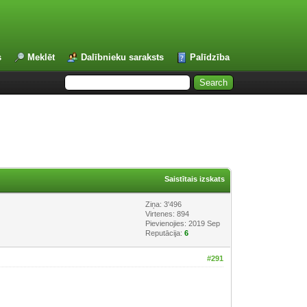
s
Meklēt
Dalībnieku saraksts
Palīdzība
Saistītais izskats
Ziņa: 3'496
Virtenes: 894
Pievienojies: 2019 Sep
Reputācija:
6
#291