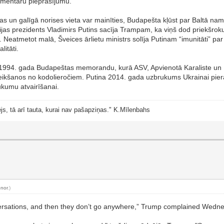
omentāru pieprasījumu.
as un galīgā norises vieta var mainīties, Budapešta kļūst par Baltā nama 
vijas prezidents Vladimirs Putins sacīja Trampam, ka viņš dod priekšr
Neatmetot malā, Šveices ārlietu ministrs solīja Putinam “imunitāti” par
litāti.
a 1994. gada Budapeštas memorandu, kurā ASV, Apvienotā Karaliste un Kri
eikšanos no kodolieročiem. Putina 2014. gada uzbrukums Ukrainai pier
ukumu atvairīšanai.
js, tā arī tauta, kurai nav pašapziņas." K.Mīlenbahs
nor
.)
nversations, and then they don’t go anywhere,” Trump complained Wedne