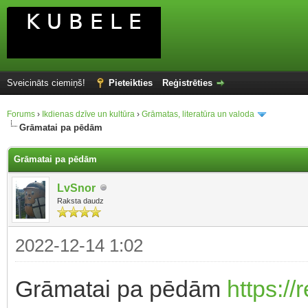
Sveicināts ciemiņš!
Pieteikties
Reģistrēties
Forums
›
Ikdienas dzīve un kultūra
›
Grāmatas, literatūra un valoda
Grāmatai pa pēdām
Grāmatai pa pēdām
LvSnor
Raksta daudz
2022-12-14 1:02
Grāmatai pa pēdām
https://