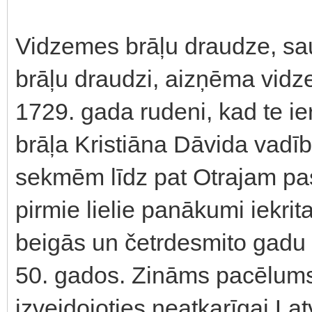
Vidzemes brāļu draudze, sa
brāļu draudzi, aizņēma vidz
1729. gada rudeni, kad te i
brāļa Kristiāna Dāvida vadī
sekmēm līdz pat Otrajam pas
pirmie lielie panākumi iekri
beigās un četrdesmito gadu 
50. gados. Zināms pacēlums 
izveidojoties neatkarīgai Lat