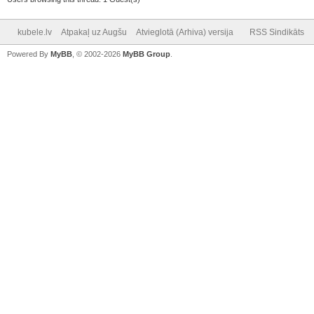
kubele.lv
Atpakaļ uz Augšu
Atvieglotā (Arhiva) versija
RSS Sindikāts
Powered By
MyBB
, © 2002-2026
MyBB Group
.