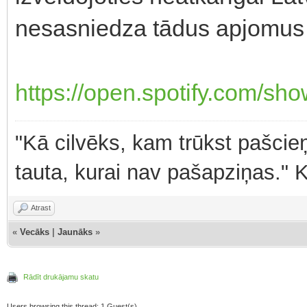
nesasniedza tādus apjomus 
https://open.spotify.com/
"Kā cilvēks, kam trūkst pašcieņ
tauta, kurai nav pašapziņas." 
Atrast
«
Vecāks
|
Jaunāks
»
Rādīt drukājamu skatu
Users browsing this thread: 1 Guest(s)