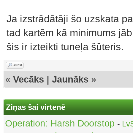
Ja izstrādātāji šo uzskata p
tad kartēm kā minimums jābū
šis ir izteikti tuneļa šūteris.
Atrast
«
Vecāks
|
Jaunāks
»
Ziņas šai virtenē
Operation: Harsh Doorstop
-
Lv