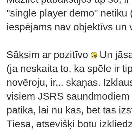
"single player demo" netiku (
iespējams nav objektīvs un v
Sāksim ar pozitīvo
Un jāsa
(ja neskaita to, ka spēle ir 
novēroju, ir... skaņas. Izkl
visiem JSRS saundmodiem 
patika, lai nu kas, bet tas iz
Tiesa, atsevišķi botu izkliedz