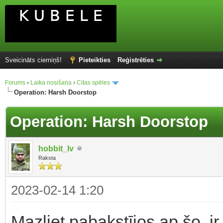
Sveicināts ciemiņš!
Pieteikties
Reģistrēties
Forums
›
Laika nosišana
›
Citas spēles
Operation: Harsh Doorstop
Operation: Harsh Doorstop
hobbit_lv
Raksta
2023-02-14 1:20
Mazliet pabakstījos ap šo, ir