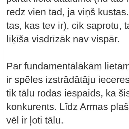
redz vien tad, ja viņš kustas. 
tas, kas tev ir), cik saprotu
līķīša visdrīzāk nav vispār.
Par fundamentālākām lietām:
ir spēles izstrādātāju iecere
tik tālu rodas iespaids, ka
konkurents. Līdz Armas pla
vēl ir ļoti tālu.