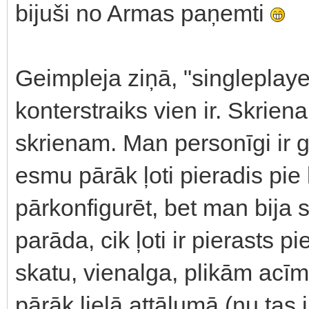
bijuši no Armas paņemti
Geimpleja ziņā, "singleplay
konterstraiks vien ir. Skri
skrienam. Man personīgi ir 
esmu pārāk ļoti pieradis pie
pārkonfigurēt, bet man bija s
parāda, cik ļoti ir pierasts 
skatu, vienalga, plikām acīm 
pārāk lielā attālumā (nu tas i