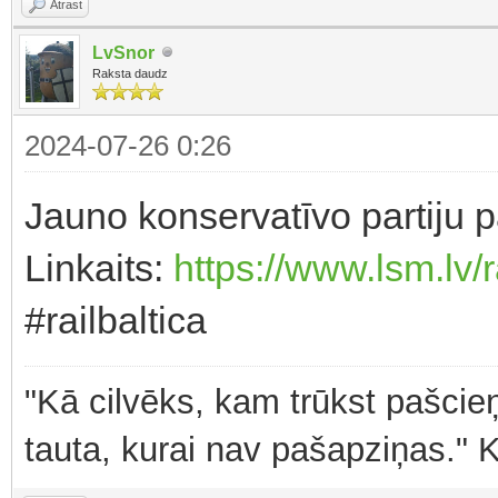
Atrast
LvSnor
Raksta daudz
2024-07-26 0:26
Jauno konservatīvo partiju p
Linkaits:
https://www.lsm.lv/r
#railbaltica
"Kā cilvēks, kam trūkst pašcieņ
tauta, kurai nav pašapziņas." 