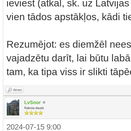
ieviest (atkal, sk. uz Latvij
vien tādos apstākļos, kādi tie
Rezumējot: es diemžēl nees
vajadzētu darīt, lai būtu lab
tam, ka tipa viss ir slikti tā
Atrast
LvSnor
Raksta daudz
2024-07-15 9:00