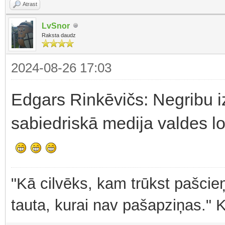
Atrast
LvSnor
Raksta daudz
2024-08-26 17:03
Edgars Rinkēvičs: Negribu iz
sabiedriskā medija valdes l
"Kā cilvēks, kam trūkst pašcieņ
tauta, kurai nav pašapziņas." 