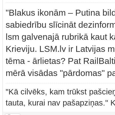
"Blakus ikonām – Putina bild
sabiedrību slīcināt dezinfor
lsm galvenajā rubrikā kaut
Krieviju. LSM.lv ir Latvijas m
tēma - ārlietas? Pat RailBalti
mērā visādas "pārdomas" pa
"Kā cilvēks, kam trūkst pašcieņ
tauta, kurai nav pašapziņas." 