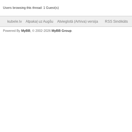
Users browsing this thread: 1 Guest(s)
kubele.lv
Atpakaļ uz Augšu
Atvieglotā (Arhiva) versija
RSS Sindikāts
Powered By
MyBB
, © 2002-2026
MyBB Group
.