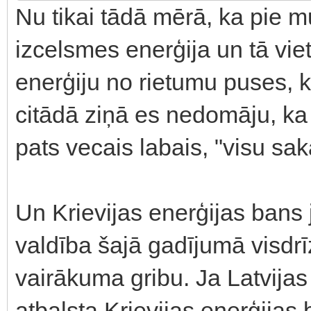
Nu tikai tādā mērā, ka pie m
izcelsmes enerģija un tā vie
enerģiju no rietumu puses, k
citādā ziņā es nedomāju, ka 
pats vecais labais, "visu sakā
Un Krievijas enerģijas bans 
valdība šajā gadījumā visdrīz
vairākuma gribu. Ja Latvijas
atbalsta Krievijas enerģijas 