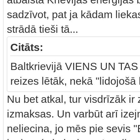
sadzīvot, pat ja kādam liekas
strādā tieši tā...
Citāts:
Baltkrievijā VIENS UN TA
reizes lētāk, nekā "lidojošā
Nu bet atkal, tur visdrīzāk 
izmaksas. Un varbūt arī izej
neliecina, jo mēs pie sevis 