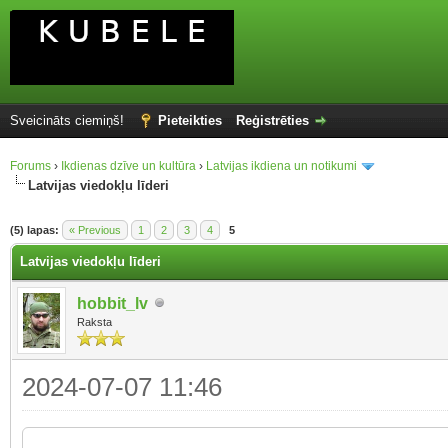
Sveicināts ciemiņš!
Pieteikties
Reģistrēties
Forums
›
Ikdienas dzīve un kultūra
›
Latvijas ikdiena un notikumi
Latvijas viedokļu līderi
(5) lapas:
« Previous
1
2
3
4
5
Latvijas viedokļu līderi
hobbit_lv
Raksta
2024-07-07 11:46