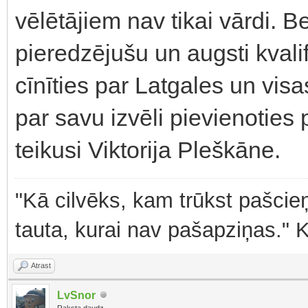
vēlētājiem nav tikai vārdi. 
pieredzējušu un augsti kval
cīnīties par Latgales un visa
par savu izvēli pievienoties p
teikusi Viktorija Pleškāne.
"Kā cilvēks, kam trūkst pašcieņ
tauta, kurai nav pašapziņas." 
Atrast
LvSnor
Raksta daudz