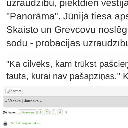
uzraudzību, piektdien vēstīja
"Panorāma". Jūnijā tiesa aps
Skaisto un Grevcovu noslēgt
sodu - probācijas uzraudzīb
"Kā cilvēks, kam trūkst pašcieņ
tauta, kurai nav pašapziņas." 
Atrast
«
Vecāks
|
Jaunāks
»
(5) lapas:
« Previous
1
2
3
4
5
Rādīt drukājamu skatu