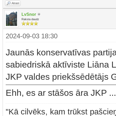
Atrast
LvSnor
Raksta daudz
2024-09-03 18:30
Jaunās konservatīvas partij
sabiedriskā aktīviste Liāna 
JKP valdes priekšsēdētājs Ga
Ehh, es ar stāšos āra JKP ..
"Kā cilvēks, kam trūkst pašcieņ