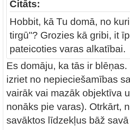
Citāts:
Hobbit, kā Tu domā, no kur
tirgū"? Grozies kā gribi, it 
pateicoties varas alkatībai.
Es domāju, ka tās ir blēņas.
izriet no nepieciešamības sa
vairāk vai mazāk objektīva 
nonāks pie varas). Otrkārt, 
savāktos līdzekļus bāž sav