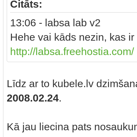
Citāts:
13:06 - labsa lab v2
Hehe vai kāds nezin, kas ir
http://labsa.freehostia.com/
Līdz ar to kubele.lv dzimša
2008.02.24
.
Kā jau liecina pats nosaukums,