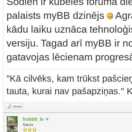
Šodien ir kubeles foruma die
palaists myBB dzinējs
Agrā
kādu laiku uznāca tehnoloģ
versiju. Tagad arī myBB ir n
gatavojas lēcienam progres
"Kā cilvēks, kam trūkst pašcieņ
tauta, kurai nav pašapziņas." 
Atrast
hobbit_lv
Raksta