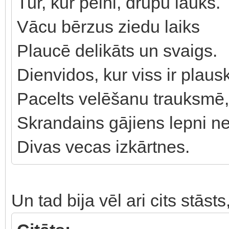
Tur, kur pelni, drupu lauks.
Vācu bērzus ziedu laiks
Plaucē delikāts un svaigs.
Dienvidos, kur viss ir plau
Pacelts velēšanu trauksmē,
Skrandains gājiens lepni n
Divas vecas izkārtnes.
Un tad bija vēl ari cits stās