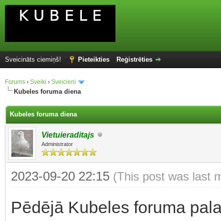
Sveicināts ciemiņš!
Pieteikties
Reģistrēties
Forums
›
Sveiki
›
Sveicieni
Kubeles foruma diena
Kubeles foruma diena
Vietuieraditajs
Administrator
2023-09-20 22:15
(This post was last 
Pēdējā Kubeles foruma pala