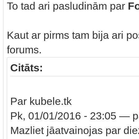
To tad ari pasludinām par
F
Kaut ar pirms tam bija ari po
forums.
Citāts:
Par kubele.tk
Pk, 01/01/2016 - 23:05 — 
Mazliet jāatvainojas par d