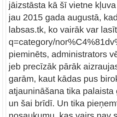
jāizstāsta kā šī vietne kļuv
jau 2015 gada augustā, kad
labsas.tk, ko vairāk var lasī
q=category/nor%C4%81dv%C
pieminēts, administrators 
jeb precīzāk pārāk aizrauja
garām, kaut kādas pus birok
atjaunināšana tika palaist
un šai brīdī. Un tika pieņemt
nosaukumu, kas vairs nav sai