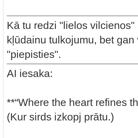
Kā tu redzi "lielos vilcienos"
kļūdainu tulkojumu, bet gan 
"piepisties".
AI iesaka:
**“Where the heart refines t
(Kur sirds izkopj prātu.)