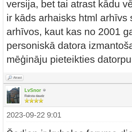
versija, bet tai atrast kādu v
ir kāds arhaisks html arhīvs
arhīvos, kaut kas no 2001 g
personiskā datora izmantoš
mēģināju pieteikties datorp
Atrast
LvSnor
Raksta daudz
2023-09-22 9:01