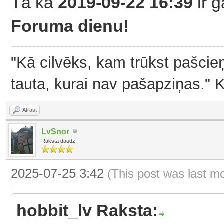
Tā kā
2019-09-22 16:39
ir 
Foruma dienu!
"Kā cilvēks, kam trūkst pašcieņ
tauta, kurai nav pašapziņas." 
Atrast
LvSnor
Raksta daudz
2025-07-25 3:42
(This post was last m
hobbit_lv Raksta: