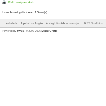
Rādīt drukājamu skatu
Users browsing this thread: 1 Guest(s)
kubele.lv
Atpakaļ uz Augšu
Atvieglotā (Arhiva) versija
RSS Sindikāts
Powered By
MyBB
, © 2002-2026
MyBB Group
.