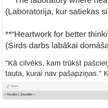
(Laboratorija, kur satiekas si
**“Heartwork for better thinki
(Sirds darbs labākai domāša
"Kā cilvēks, kam trūkst pašcieņ
tauta, kurai nav pašapziņas." 
Atrast
«
Vecāks
|
Jaunāks
»