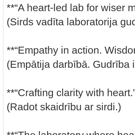
**“A heart-led lab for wiser m
(Sirds vadīta laboratorija g
**“Empathy in action. Wisdo
(Empātija darbībā. Gudrība 
**“Crafting clarity with heart.
(Radot skaidrību ar sirdi.)
**“The laboratory where hea