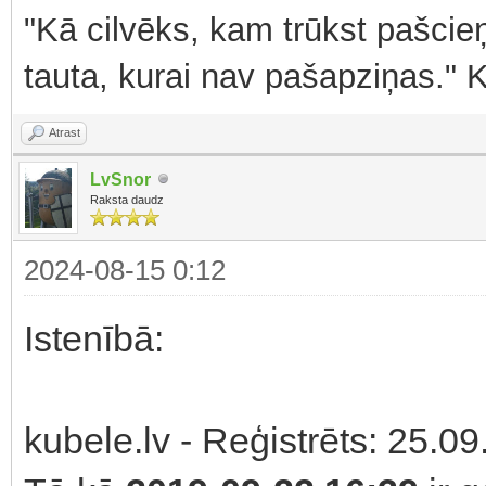
"Kā cilvēks, kam trūkst pašcieņ
tauta, kurai nav pašapziņas." 
Atrast
LvSnor
Raksta daudz
2024-08-15 0:12
Istenībā:
kubele.lv - Reģistrēts: 25.09