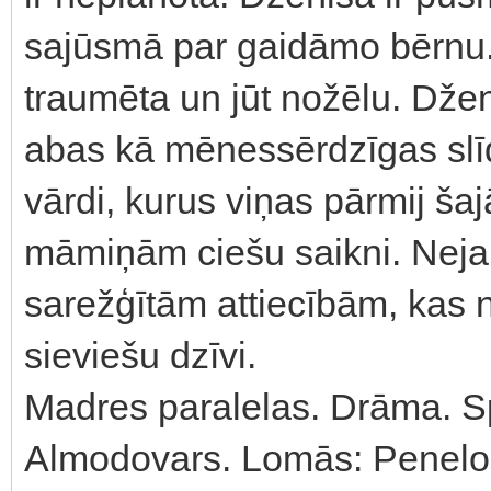
sajūsmā par gaidāmo bērnu.
traumēta un jūt nožēlu. Dže
abas kā mēnessērdzīgas slīd
vārdi, kurus viņas pārmij ša
māmiņām ciešu saikni. Nejau
sarežģītām attiecībām, kas 
sieviešu dzīvi.
Madres paralelas. Drāma. S
Almodovars. Lomās: Penelop