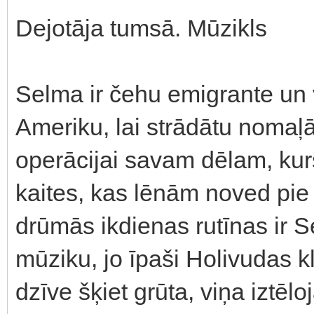
Dejotāja tumsā. Mūzikls
Selma ir čehu emigrante un 
Ameriku, lai strādātu nomaļ
operācijai savam dēlam, kurš
kaites, kas lēnām noved pie
drūmās ikdienas rutīnas ir Se
mūziku, jo īpaši Holivudas k
dzīve šķiet grūta, viņa iztēlo