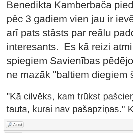
Benedikta Kamberbača pieda
pēc 3 gadiem vien jau ir iev
arī pats stāsts par reālu pa
interesants. Es kā reizi at
spiegiem Savienības pēdējos 
ne mazāk "baltiem diegiem š
"Kā cilvēks, kam trūkst pašcieņ
tauta, kurai nav pašapziņas." 
Atrast