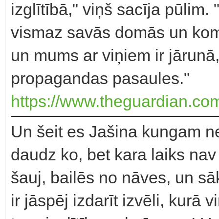
izglītībā," viņš sacīja pūlim.
vismaz savās domās un komuni
un mums ar viņiem ir jārunā,
propagandas pasaules."
https://www.theguardian.com/w
Un šeit es Jašina kungam nep
daudz ko, bet kara laiks nav 
šauj, bailēs no nāves, un sāk
ir jāspēj izdarīt izvēli, kurā v