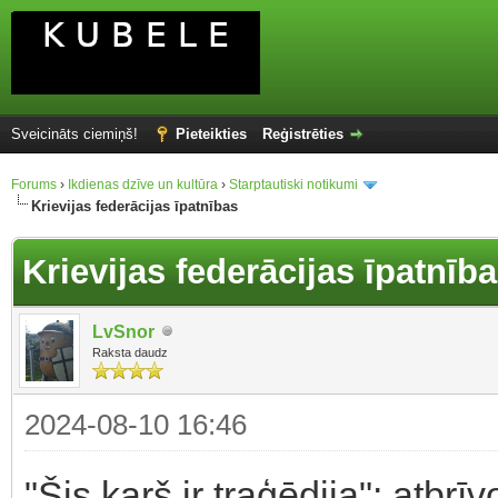
Sveicināts ciemiņš!
Pieteikties
Reģistrēties
Forums
›
Ikdienas dzīve un kultūra
›
Starptautiski notikumi
Krievijas federācijas īpatnības
Krievijas federācijas īpatnīb
LvSnor
Raksta daudz
2024-08-10 16:46
"Šis karš ir traģēdija": atbrīv