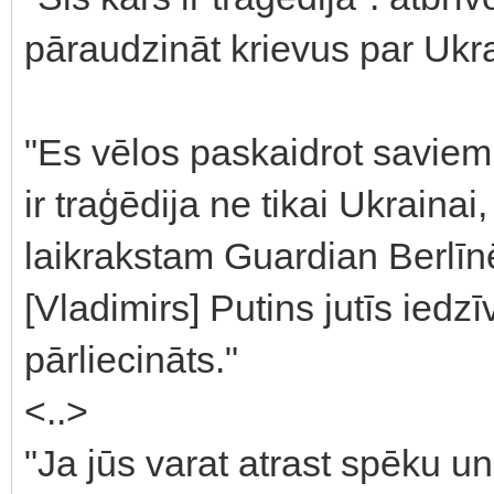
pāraudzināt krievus par Ukr
"Es vēlos paskaidrot saviem 
ir traģēdija ne tikai Ukrainai, 
laikrakstam Guardian Berlīnē
[Vladimirs] Putins jutīs iedzī
pārliecināts."
<..>
"Ja jūs varat atrast spēku un