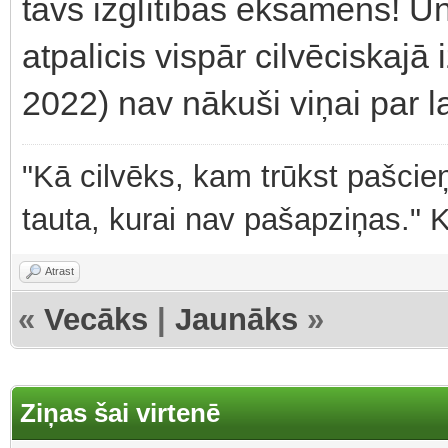
tavs izglītības eksāmens! Un
atpalicis vispār cilvēciskajā i
2022) nav nākuši viņai par l
"Kā cilvēks, kam trūkst pašcieņ
tauta, kurai nav pašapziņas." 
Atrast
«
Vecāks
|
Jaunāks
»
Ziņas šai virtenē