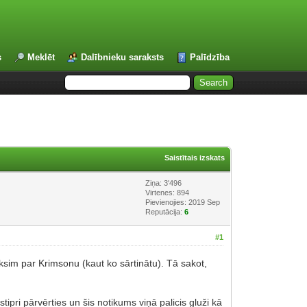
s
Meklēt
Dalībnieku saraksts
Palīdzība
Saistītais izskats
Ziņa: 3'496
Virtenes: 894
Pievienojies: 2019 Sep
Reputācija:
6
#1
uksim par Krimsonu (kaut ko sārtinātu). Tā sakot,
pri pārvērties un šis notikums viņā palicis gluži kā