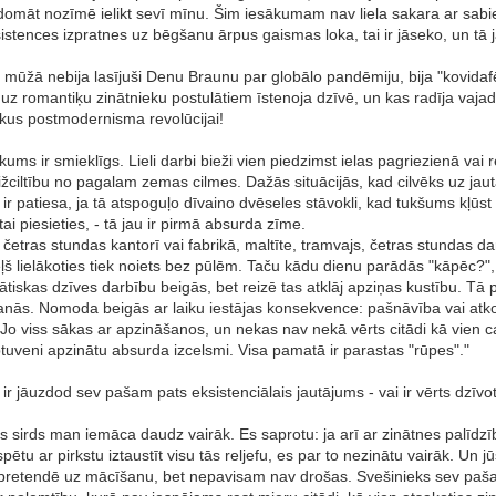
omāt nozīmē ielikt sevī mīnu. Šim iesākumam nav liela sakara ar sabied
istences izpratnes uz bēgšanu ārpus gaismas loka, tai ir jāseko, un tā 
 mūžā nebija lasījuši Denu Braunu par globālo pandēmiju, bija "kovida
es uz romantiķu zinātnieku postulātiem īstenoja dzīvē, un kas radīja vaj
ēkus postmodernisma revolūcijai!
sākums ir smieklīgs. Lieli darbi bieži vien piedzimst ielas pagriezienā va
žciltību no pagalam zemas cilmes. Dažās situācijās, kad cilvēks uz jaut
bilde ir patiesa, ja tā atspoguļo dīvaino dvēseles stāvokli, kad tukšums kļ
tai piesieties, - tā jau ir pirmā absurda zīme.
četras stundas kantorī vai fabrikā, maltīte, tramvajs, četras stundas dar
ceļš lielākoties tiek noiets bez pūlēm. Taču kādu dienu parādās "kāpēc?"
ātiskas dzīves darbību beigās, bet reizē tas atklāj apziņas kustību. Tā p
anās. Nomoda beigās ar laiku iestājas konsekvence: pašnāvība vai atk
. Jo viss sākas ar apzināšanos, un nekas nav nekā vērts citādi kā vien 
ptuveni apzinātu absurda izcelsmi. Visa pamatā ir parastas "rūpes"."
r jāuzdod sev pašam pats eksistenciālais jautājums - vai ir vērts dzīvot
s sirds man iemāca daudz vairāk. Es saprotu: ja arī ar zinātnes palīdzīb
ētu ar pirkstu iztaustīt visu tās reljefu, es par to nezinātu vairāk. Un jū
pretendē uz mācīšanu, bet nepavisam nav drošas. Svešinieks sev paša