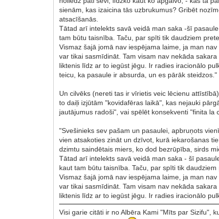
noliedz pati sevi, līdzko kaut ko apgalvo, - kas tā 
sienām, kas izaicina tās uzbrukumus? Gribēt nozīmē 
atsacīšanās.
Tātad arī intelekts savā veidā man saka -šī pasaule i
tam būtu taisnība. Taču, par spīti tik daudziem pret
Vismaz šajā jomā nav iespējama laime, ja man nav dot
var tikai sasmīdināt. Tam visam nav nekāda sakara a
liktenis līdz ar to iegūst jēgu. Ir radies iracionālo
teicu, ka pasaule ir absurda, un es pārāk steidzos."
Un cilvēks (nereti tas ir vīrietis veic lēcienu attīstī
to daiļi izjūtām "kovidafēras laikā", kas nejauki pār
jautājumus radoši", vai spēlēt konsekventi "finita
"Svešinieks sev pašam un pasaulei, apbruņots vienīgi
vien atsakoties zināt un dzīvot, kurā iekarošanas t
dzimtu saindētais miers, ko dod bezrūpība, sirds m
Tātad arī intelekts savā veidā man saka - šī pasaule 
kaut tam būtu taisnība. Taču, par spīti tik daudziem
Vismaz šajā jomā nav iespējama laime, ja man nav dot
var tikai sasmīdināt. Tam visam nav nekāda sakara a
liktenis līdz ar to iegūst jēgu. Ir radies iracionālo
Visi garie citāti ir no Albēra Kami "Mīts par Sizif