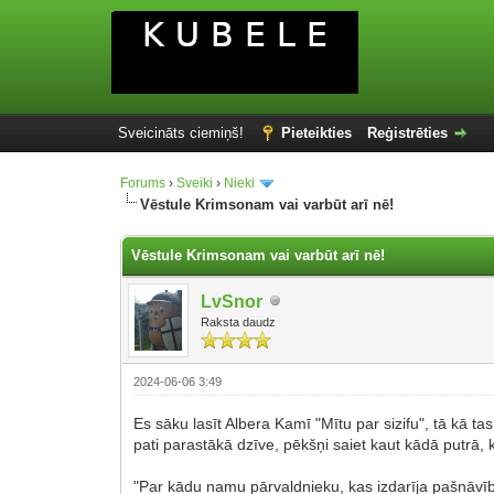
Sveicināts ciemiņš!
Pieteikties
Reģistrēties
Forums
›
Sveiki
›
Nieki
Vēstule Krimsonam vai varbūt arī nē!
Vēstule Krimsonam vai varbūt arī nē!
LvSnor
Raksta daudz
2024-06-06 3:49
Es sāku lasīt Albera Kamī "Mītu par sizifu", tā kā t
pati parastākā dzīve, pēkšņi saiet kaut kādā putrā,
"Par kādu namu pārvaldnieku, kas izdarīja pašnāvību