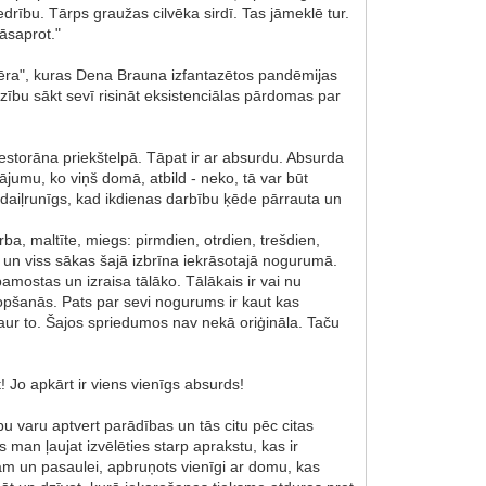
rību. Tārps graužas cilvēka sirdī. Tas jāmeklē tur.
jāsaprot."
fēra", kuras Dena Brauna izfantazētos pandēmijas
adzību sākt sevī risināt eksistenciālas pārdomas par
i restorāna priekštelpā. Tāpat ir ar absurdu. Absurda
ājumu, ko viņš domā, atbild - neko, tā var būt
ūst daiļrunīgs, kad ikdienas darbību ķēde pārrauta un
ba, maltīte, miegs: pirmdien, otrdien, trešdien,
, un viss sākas šajā izbrīna iekrāsotajā nogurumā.
amostas un izraisa tālāko. Tālākais ir vai nu
opšanās. Pats par sevi nogurums ir kaut kas
caur to. Šajos spriedumos nav nekā oriģināla. Taču
! Jo apkārt ir viens vienīgs absurds!
u varu aptvert parādības un tās citu pēc citas
s man ļaujat izvēlēties starp aprakstu, kas ir
m un pasaulei, apbruņots vienīgi ar domu, kas