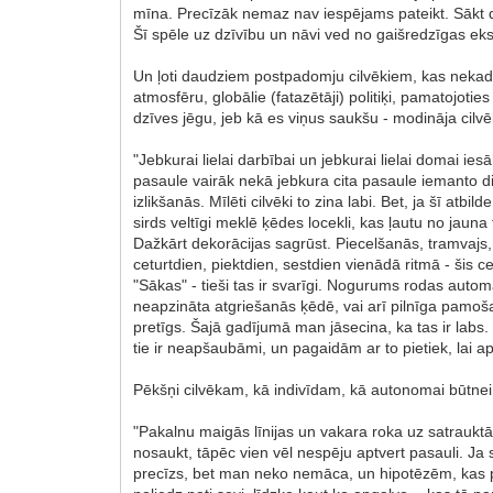
mīna. Precīzāk nemaz nav iespējams pateikt. Sākt d
Šī spēle uz dzīvību un nāvi ved no gaišredzīgas eks
Un ļoti daudziem postpadomju cilvēkiem, kas nekad
atmosfēru, globālie (fatazētāji) politiķi, pamatojoti
dzīves jēgu, jeb kā es viņus saukšu - modināja cilv
"Jebkurai lielai darbībai un jebkurai lielai domai ie
pasaule vairāk nekā jebkura cita pasaule iemanto di
izlikšanās. Mīlēti cilvēki to zina labi. Bet, ja šī at
sirds veltīgi meklē ķēdes locekli, kas ļautu no jauna 
Dažkārt dekorācijas sagrūst. Piecelšanās, tramvajs, 
ceturtdien, piektdien, sestdien vienādā ritmā - šis 
"Sākas" - tieši tas ir svarīgi. Nogurums rodas autom
neapzināta atgriešanās ķēdē, vai arī pilnīga pamoš
pretīgs. Šajā gadījumā man jāsecina, ka tas ir labs
tie ir neapšaubāmi, un pagaidām ar to pietiek, lai a
Pēkšņi cilvēkam, kā indivīdam, kā autonomai būtnei i
"Pakalnu maigās līnijas un vakara roka uz satrauktā
nosaukt, tāpēc vien vēl nespēju aptvert pasauli. Ja sp
precīzs, bet man neko nemāca, un hipotēzēm, kas 