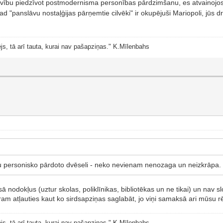
avību piedzīvot postmodernisma personības pārdzimšanu, es atvainojos, 
kad "panslāvu nostaļģijas pārņemtie cilvēki" ir okupējuši Mariopoli, jūs dr
js, tā arī tauta, kurai nav pašapziņas." K.Mīlenbahs
savu personisko pārdoto dvēseli - neko nevienam nenozaga un neizkrāpa.
aksā nodokļus (uztur skolas, poliklīnikas, bibliotēkas un ne tikai) un na
aram atļauties kaut ko sirdsapziņas saglabāt, jo viņi samaksā ari mūsu r
js, tā arī tauta, kurai nav pašapziņas." K.Mīlenbahs