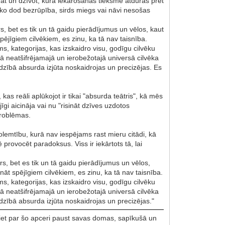
ināt un dzīvot, kurā iekarošanas tieksme atduras pret
, ko dod bezrūpība, sirds miegs vai nāvi nesošas
rs, bet es tik un tā gaidu pierādījumus un vēlos, kaut
ējīgiem cilvēkiem, es zinu, ka tā nav taisnība.
s, kategorijas, kas izskaidro visu, godīgu cilvēku
ā neatšifrējamajā un ierobežotajā universā cilvēka
redzībā absurda izjūta noskaidrojas un precizējas. Es
 kas reāli aplūkojot ir tikai "absurda teātris", kā mēs
īgi aicināja vai nu "risināt dzīves uzdotos
 problēmas.
olemtību, kurā nav iespējams rast mieru citādi, kā
provocēt paradoksus. Viss ir iekārtots tā, lai
drs, bet es tik un tā gaidu pierādījumus un vēlos,
āt spējīgiem cilvēkiem, es zinu, ka tā nav taisnība.
s, kategorijas, kas izskaidro visu, godīgu cilvēku
ā neatšifrējamajā un ierobežotajā universā cilvēka
redzībā absurda izjūta noskaidrojas un precizējas."
ājiet par šo apceri paust savas domas, sapīkušā un