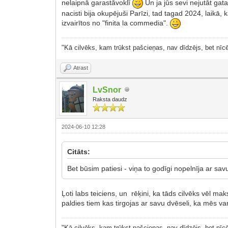
nelaipnā garastāvoklī
Un ja jūs sevi nejutāt gat
nacisti bija okupējuši Parīzi, tad tagad 2024, laikā, 
izvairītos no "finita la commedia".
"Kā cilvēks, kam trūkst pašcieņas, nav dīdzējs, bet nīcē
Atrast
LvSnor
Raksta daudz
2024-06-10 12:28
Citāts:
Bet būsim patiesi - viņa to godīgi nopelnīja ar 
Ļoti labs teiciens, un rēķini, ka tāds cilvēks vēl m
paldies tiem kas tirgojas ar savu dvēseli, ka mēs v
"Kā cilvēks, kam trūkst pašcieņas, nav dīdzējs, bet nīcē