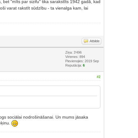
bet "mīts par sizifu" tika sarakstīts 1942 gadā, kad
oši varat rakstīt sūdzību - ta vienalga kam, lai
Atbilde
Ziņa: 3'496
Virtenes: 894
Pievienojies: 2019 Sep
Reputācija:
6
#2
v slogs sociālai nodrošināšanai. Un mums jāsaka
ēķinu.