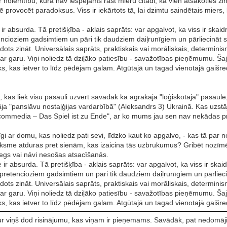
par nolemtību, kurā nav iespējams rast mieru citādi, kā vien atsakoties z
provocēt paradoksus. Viss ir iekārtots tā, lai dzimtu saindētais miers
r absurda. Tā pretišķība - aklais saprāts: var apgalvot, ka viss ir skaid
encioziem gadsimtiem un pāri tik daudziem daiļrunīgiem un pārliecināt sp
s zināt. Universālais saprāts, praktiskais vai morāliskais, determinism
r garu. Viņi noliedz tā dziļāko patiesību - savažotības pieņēmumu. Šaj
 pulks, kas ietver to līdz pēdējam galam. Atgūtajā un tagad vienotajā gaiš
bā), kas liek visu pasauli uzvērt savādāk kā agrākajā "loģiskotajā" pasaulē,
gāja "panslāvu nostaļģijas vardarbībā" (Aleksandrs 3) Ukrainā. Kas uzstāj
 la commedia – Das Spiel ist zu Ende", ar ko mums jau sen nav nekādas
 ar domu, kas noliedz pati sevi, līdzko kaut ko apgalvo, - kas tā par n
ieksme atduras pret sienām, kas izaicina tās uzbrukumus? Gribēt nozīmē 
iegs vai nāvi nesošas atsacīšanās.
ir absurda. Tā pretišķība - aklais saprāts: var apgalvot, ka viss ir skai
 pretencioziem gadsimtiem un pāri tik daudziem daiļrunīgiem un pārliecin
s zināt. Universālais saprāts, praktiskais vai morāliskais, determinism
r garu. Viņi noliedz tā dziļāko patiesību - savažotības pieņēmumu. Šaj
 pulks, kas ietver to līdz pēdējam galam. Atgūtajā un tagad vienotajā gaiš
u", kur viņš dod risinājumu, kas viņam ir pieņemams. Savādāk, pat nedom