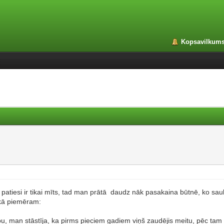
Kopsavilkum
as patiesi ir tikai mīts, tad man prātā daudz nāk pasakaina būtnē, ko sa
 kā piemēram:
, man stāstīja, ka pirms pieciem gadiem viņš zaudējis meitu, pēc tam sti