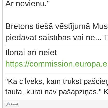
Ar nevienu."
Bretons tiešā vēstījumā Musk
piedāvāt saistības vai nē... 
Ilonai arī neiet
https://commission.europa.eu
"Kā cilvēks, kam trūkst pašcieņ
tauta, kurai nav pašapziņas." 
Atrast