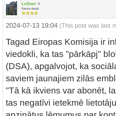
LvSnor
Raksta daudz
2024-07-13 19:04
(This post was last 
Tagad Eiropas Komisija ir i
viedokli, ka tas "pārkāpj" b
(DSA), apgalvojot, ka sociāla
saviem jaunajiem zilās emb
"Tā kā ikviens var abonēt, la
tas negatīvi ietekmē lietotā
apzinātus lēmumus par kontu