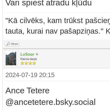
Vari spiest atradu kļūdu
"Kā cilvēks, kam trūkst pašcieņ
tauta, kurai nav pašapziņas." 
Atrast
LvSnor
Raksta daudz
2024-07-19 20:15
Ance Tetere
‪@ancetetere.bsky.social‬