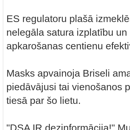
ES regulatoru plašā izmeklēš
nelegāla satura izplatību un
apkarošanas centienu efektivi
Masks apvainoja Briseli amat
piedāvājusi tai vienošanos p
tiesā par šo lietu.
"DSA IR dezinformācija!" Mus