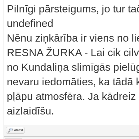
Pilnīgi pārsteigums, jo tur t
undefined
Nēnu ziņkārība ir viens no li
RESNA ŽURKA - Lai cik cilv
no Kundaliņa slimīgās pie
nevaru iedomāties, ka tādā 
pļāpu atmosfēra. Ja kādreiz
aizlaidīšu.
Atrast