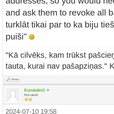
addresses, so you would nee
and ask them to revoke all ba
turklāt tikai par to ka biju ti
puiši"
"Kā cilvēks, kam trūkst pašcieņ
tauta, kurai nav pašapziņas." 
Atrast
Kundalini1
Prot rakstīt
2024-07-10 19:58