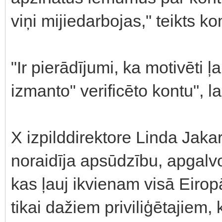
viņi mijiedarbojas," teikts k
"Ir pierādījumi, ka motivēti ļ
izmanto" verificēto kontu", lai
X izpilddirektore Linda Jaka
noraidīja apsūdzību, apgalvo
kas ļauj ikvienam visā Eirop
tikai dažiem priviliģētajiem, 