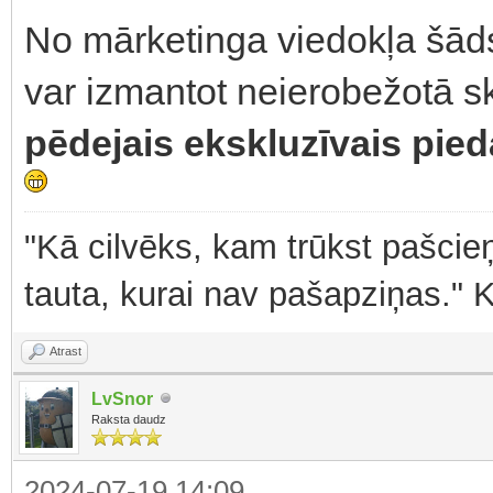
No mārketinga viedokļa šāds
var izmantot neierobežotā sk
pēdejais ekskluzīvais pie
"Kā cilvēks, kam trūkst pašcieņ
tauta, kurai nav pašapziņas." 
Atrast
LvSnor
Raksta daudz
2024-07-19 14:09