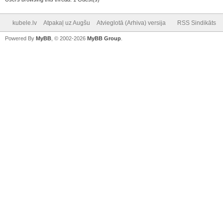
kubele.lv
Atpakaļ uz Augšu
Atvieglotā (Arhiva) versija
RSS Sindikāts
Powered By
MyBB
, © 2002-2026
MyBB Group
.