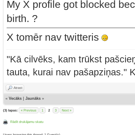
My X profile got blocked bec
birth. ?
X tomēr nav twitteris
"Kā cilvēks, kam trūkst pašcieņ
tauta, kurai nav pašapziņas." 
Atrast
«
Vecāks
|
Jaunāks
»
(3) lapas:
« Previous
1
2
3
Next »
Rādīt drukājamu skatu
Users browsing this thread: 1 Guest(s)