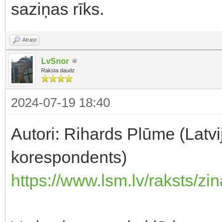
saziņas rīks.
Atrast
LvSnor
Raksta daudz
2024-07-19 18:40
Autori: Rihards Plūme (Latv
korespondents)
https://www.lsm.lv/raksts/zi