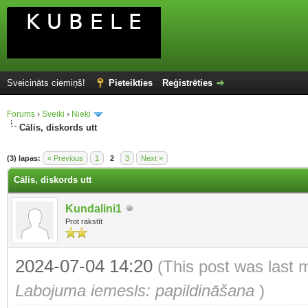
Sveicināts ciemiņš!
Pieteikties
Reģistrēties
Forums
›
Sveiki
›
Nieki
Cālis, diskords utt
(3) lapas:
« Previous
1
2
3
Next »
Cālis, diskords utt
Kundalini1
Prot rakstīt
2024-07-04 14:20
(This post was last 
Labojuma iemesls: papildināšana
)