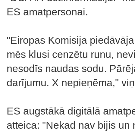
ES amatpersonai.
"Eiropas Komisija piedāvāja
mēs klusi cenzētu runu, ne
nesodīs naudas sodu. Pārēj
darījumu. X nepieņēma," viņ
ES augstākā digitālā amatper
atteica: "Nekad nav bijis un