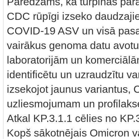
Paredzams, ka turpinās parā
CDC rūpīgi izseko daudzajie
COVID-19 ASV un visā pas
vairākus genoma datu avotu
laboratorijām un komerciālām
identificētu un uzraudzītu var
izsekojot jaunus variantus, 
uzliesmojumam un profilak
Atkal KP.3.1.1 cēlies no KP.
Kopš sākotnējais Omicron va