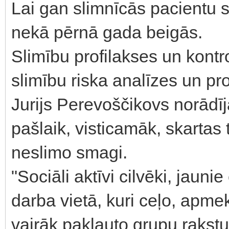
Lai gan slimnīcās pacientu sk
nekā pērnā gada beigās.
Slimību profilakses un kontr
slimību riska analīzes un pr
Jurijs Perevoščikovs norādīj
pašlaik, visticamāk, skarta
neslimo smagi.
"Sociāli aktīvi cilvēki, jaunie
darba vietā, kuri ceļo, apm
vairāk pakļauto grupu rakst