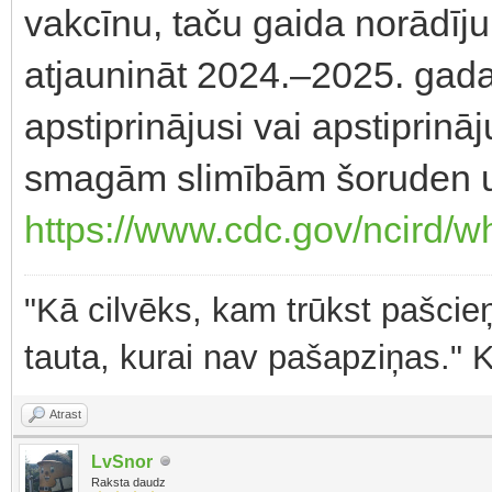
vakcīnu, taču gaida norādīj
atjaunināt 2024.–2025. gada 
apstiprinājusi vai apstiprinā
smagām slimībām šoruden 
https://www.cdc.gov/ncird/wh
"Kā cilvēks, kam trūkst pašcieņ
tauta, kurai nav pašapziņas." 
Atrast
LvSnor
Raksta daudz