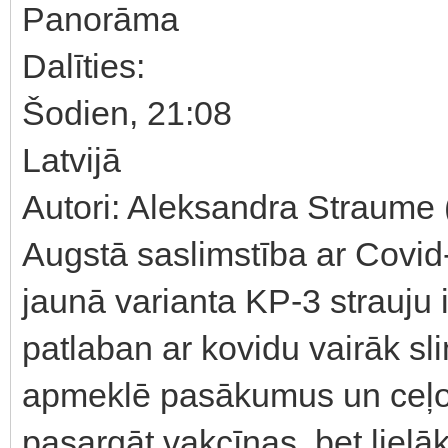
Panorāma
Dalīties:
Šodien, 21:08
Latvijā
Autori: Aleksandra Straume 
Augstā saslimstība ar Covid
jaunā varianta KP-3 strauju 
patlaban ar kovidu vairāk slim
apmeklē pasākumus un ceļo. 
pasargāt vakcīnas, bet lielāki