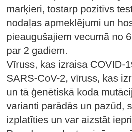
marķieri, tostarp pozitīvs te
nodaļas apmeklējumi un hospi
pieaugušajiem vecumā no 65
par 2 gadiem.
Vīruss, kas izraisa COVID-19
SARS-CoV-2, vīruss, kas iz
un tā ģenētiskā koda mutācij
varianti parādās un pazūd, s
izplatīties un var aizstāt iep