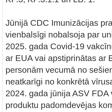
Jūnijā CDC Imunizācijas pr
vienbalsīgi nobalsoja par u
2025. gada Covid-19 vakcīnu
ar EUA vai apstiprinātas ar 
personām vecumā no sešie
neatkarīgi no konkrētā vīrus
2024. gada jūnija ASV FDA v
produktu padomdevējas kom