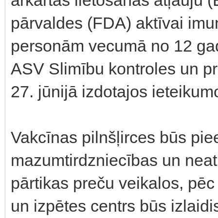
pārvaldes (FDA) aktīvai imun
personām vecumā no 12 gadi
ASV Slimību kontroles un pr
27. jūnijā izdotajos ieteikum
Vakcīnas pilnšļirces būs pie
mazumtirdzniecības un neatk
pārtikas preču veikalos, pēc
un izpētes centrs būs izlaidi