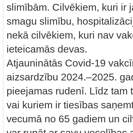
slimībām. Cilvēkiem, kuri ir 
smagu slimību, hospitalizāc
nekā cilvēkiem, kuri nav vak
ieteicamās devas.
Atjauninātās Covid-19 vakcī
aizsardzību 2024.–2025. ga
pieejamas rudenī. Līdz tam ti
vai kuriem ir tiesības saņem
vecumā no 65 gadiem un cilv
var runāt ar savu veselības 