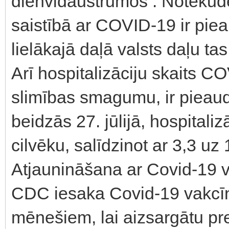
dienvidaustrumos . Notekūde
saistībā ar COVID-19 ir piea
lielākajā daļā valsts daļu tas 
Arī hospitalizāciju skaits CO
slimības smagumu, ir pieaud
beidzās 27. jūlijā, hospitaliz
cilvēku, salīdzinot ar 3,3 uz
Atjaunināšana ar Covid-19 v
CDC iesaka Covid-19 vakcīn
mēnešiem, lai aizsargātu pr