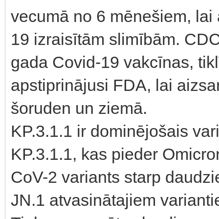
vecumā no 6 mēnešiem, lai 
19 izraisītām slimībām. CDC 
gada Covid-19 vakcīnas, tiklī
apstiprinājusi FDA, lai aiz
šoruden un ziemā.
KP.3.1.1 ir dominējošais vari
KP.3.1.1, kas pieder Omicro
CoV-2 variants starp daudzi
JN.1 atvasinātajiem variant