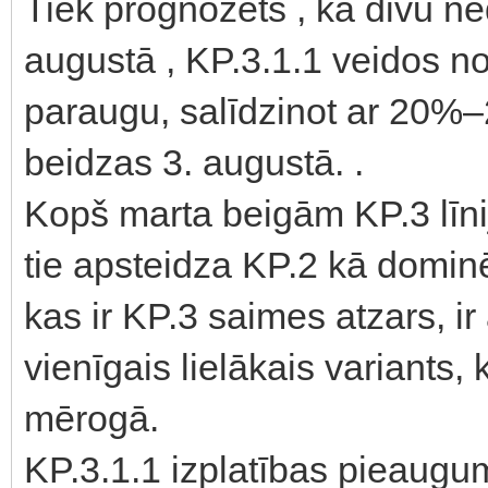
Tiek prognozēts , ka divu ne
augustā , KP.3.1.1 veidos n
paraugu, salīdzinot ar 20%
beidzas 3. augustā. .
Kopš marta beigām KP.3 līni
tie apsteidza KP.2 kā domin
kas ir KP.3 saimes atzars, ir
vienīgais lielākais variants,
mērogā.
KP.3.1.1 izplatības pieaugu