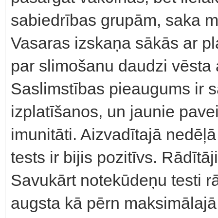
sabiedrības grupām, saka me
Vasaras izskaņa sākās ar pla
par slimošanu daudzi vēsta a
Saslimstības pieaugums ir sa
izplatīšanos, un jaunie pavei
imunitāti. Aizvadītajā nedēļā 
tests ir bijis pozitīvs. Rādītā
Savukārt notekūdeņu testi rād
augsta kā pērn maksimālajā 