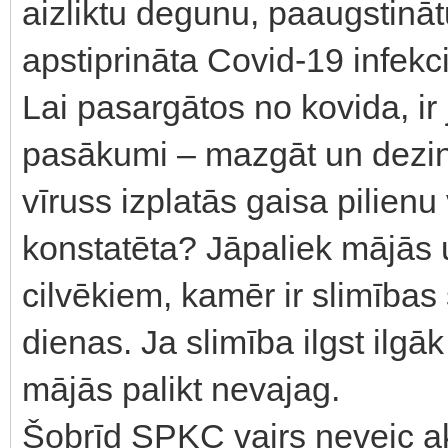
aizliktu degunu, paaugstinā
apstiprināta Covid-19 infekcij
Lai pasargātos no kovida, ir 
pasākumi – mazgāt un dezinfi
vīruss izplatās gaisa pilienu 
konstatēta? Jāpaliek mājās 
cilvēkiem, kamēr ir slimības 
dienas. Ja slimība ilgst ilg
mājās palikt nevajag.
Šobrīd SPKC vairs neveic ak