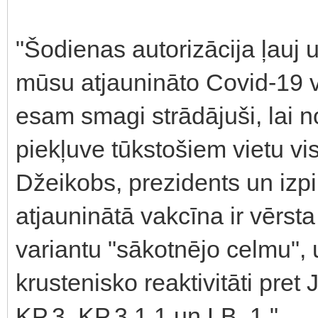
"Šodienas autorizācija ļauj
mūsu atjaunināto Covid-19 v
esam smagi strādājuši, lai n
piekļuve tūkstošiem vietu vis
Džeikobs, prezidents un izpi
atjauninātā vakcīna ir vērsta
variantu "sākotnējo celmu", u
krustenisko reaktivitāti pret 
KP.3, KP.3.1.1 un LB. 1."