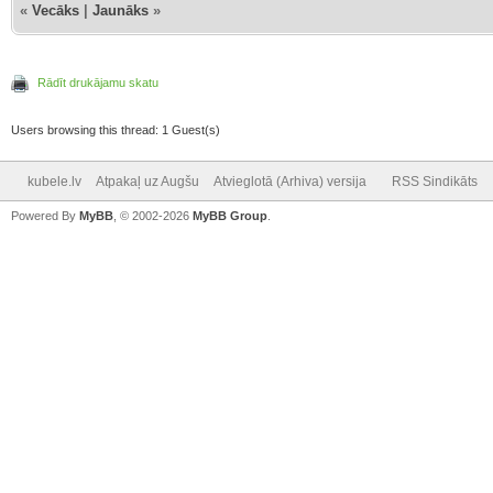
«
Vecāks
|
Jaunāks
»
Rādīt drukājamu skatu
Users browsing this thread: 1 Guest(s)
kubele.lv
Atpakaļ uz Augšu
Atvieglotā (Arhiva) versija
RSS Sindikāts
Powered By
MyBB
, © 2002-2026
MyBB Group
.