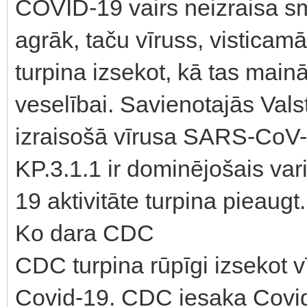
COVID-19 vairs neizraisa s
agrāk, taču vīruss, visticam
turpina izsekot, kā tas mai
veselībai. Savienotajās Vals
izraisošā vīrusa SARS-CoV-2 
KP.3.1.1 ir dominējošais var
19 aktivitāte turpina pieaugt.
Ko dara CDC
CDC turpina rūpīgi izsekot v
Covid-19. CDC iesaka Covid