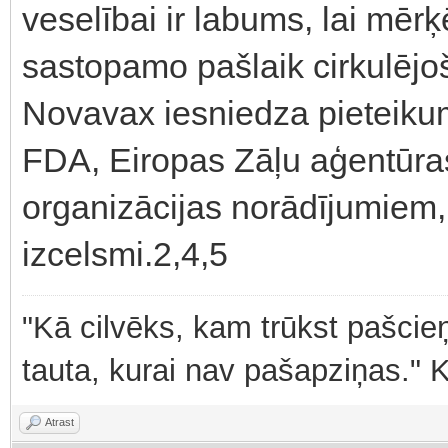
veselībai ir labums, lai mērķ
sastopamo pašlaik cirkulējo
Novavax iesniedza pieteiku
FDA, Eiropas Zāļu aģentūra
organizācijas norādījumiem,
izcelsmi.2,4,5
"Kā cilvēks, kam trūkst pašcieņ
tauta, kurai nav pašapziņas." 
Atrast