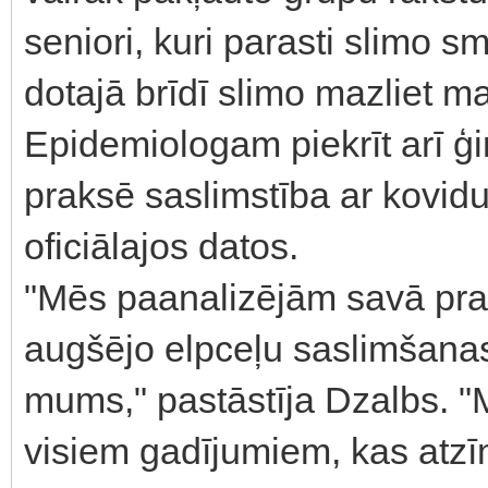
seniori, kuri parasti slimo sm
dotajā brīdī slimo mazliet m
Epidemiologam piekrīt arī ģ
praksē saslimstība ar kovidu 
oficiālajos datos.
"Mēs paanalizējām savā pra
augšējo elpceļu saslimšanas
mums," pastāstīja Dzalbs.
visiem gadījumiem, kas atzī