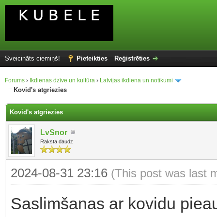
Sveicināts ciemiņš!
Pieteikties
Reģistrēties
Forums
›
Ikdienas dzīve un kultūra
›
Latvijas ikdiena un notikumi
Kovid's atgriezies
Kovid's atgriezies
LvSnor
Raksta daudz
2024-08-31 23:16
(This post was last 
Saslimšanas ar kovidu pieau