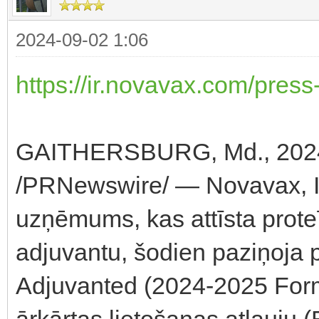
2024-09-02 1:06
https://ir.novavax.com/press
GAITHERSBURG, Md., 2024.
/PRNewswire/ — Novavax, I
uzņēmums, kas attīsta prot
adjuvantu, šodien paziņoja
Adjuvanted (2024-2025 For
ārkārtas lietošanas atļauju