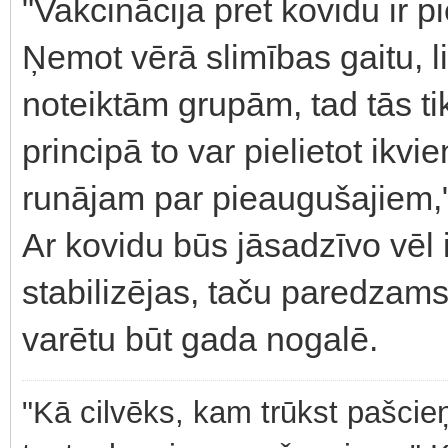
"Vakcinācija pret kovidu ir 
Ņemot vērā slimības gaitu, liel
noteiktām grupām, tad tās tik
principā to var pielietot ik
runājam par pieaugušajiem,"
Ar kovidu būs jāsadzīvo vēl il
stabilizējas, taču paredzams,
varētu būt gada nogalē.
"Kā cilvēks, kam trūkst pašcieņ