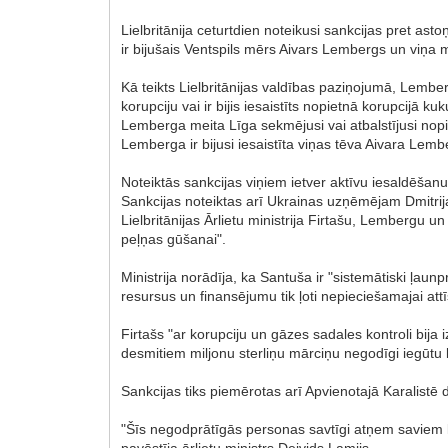
Lielbritānija ceturtdien noteikusi sankcijas pret a
ir bijušais Ventspils mērs Aivars Lembergs un viņa 
Kā teikts Lielbritānijas valdības paziņojumā, Lemberg
korupciju vai ir bijis iesaistīts nopietnā korupcijā
Lemberga meita Līga sekmējusi vai atbalstījusi nopi
Lemberga ir bijusi iesaistīta viņas tēva Aivara Le
Noteiktās sankcijas viņiem ietver aktīvu iesaldēšan
Sankcijas noteiktas arī Ukrainas uzņēmējam Dmitrijam
Lielbritānijas Ārlietu ministrija Firtašu, Lembergu
peļņas gūšanai".
Ministrija norādīja, ka Santuša ir "sistemātiski ļa
resursus un finansējumu tik ļoti nepieciešamajai attī
Firtašs "ar korupciju un gāzes sadales kontroli bija
desmitiem miljonu sterliņu mārciņu negodīgi iegūtu l
Sankcijas tiks piemērotas arī Apvienotajā Karalis
"Šīs negodprātīgās personas savtīgi atņem saviem lī
pavēstīja ārlietu ministrs Deivids Lamijs.