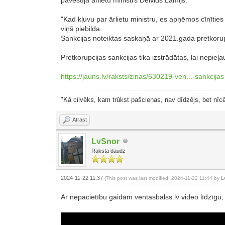
"Kad kļuvu par ārlietu ministru, es apņēmos cīnītie
viņš piebilda.
Sankcijas noteiktas saskaņā ar 2021.gada pretkorupc
Pretkorupcijas sankcijas tika izstrādātas, lai nepie
https://jauns.lv/raksts/zinas/630219-ven...-sankcijas
"Kā cilvēks, kam trūkst pašcieņas, nav dīdzējs, bet nīcē
Atrast
LvSnor
Raksta daudz
2024-11-22 11:37
(This post was last modified: 2024-11-22 11:44 by
L
Ar nepacietību gaidām ventasbalss.lv video līdzīgu,