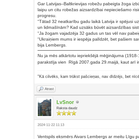
Gar Latvijas–Baltkrievijas robežu pabeigta žoga izb
laipu un citu robežas aizsardzībai nepieciešamo ri
progresu.
“Tātad 32 neatkarību gadu laikā Latvija ir spējusi 
un lidmašīnām? Kad uzsāks būvēt aizsardzības si
“Ja žogam vajadzēja 32 gadus un tas vēl nav pabeigt
“Ukraiņiem mums ir iespēja palīdzēt, bet pašiem sav
bija Lembergs.
Nu ja mēs atkārtotu iepriekšējā mēģinājuma (1918-19
parakstīja vien Rīgā 2007.gada 29.maijā, kaut arī ir
"Kā cilvēks, kam trūkst pašcieņas, nav dīdzējs, bet nīcē
Atrast
LvSnor
Raksta daudz
2024-11-22 11:13
Ventspils eksmērs Aivars Lembergs ar meitu Līgu par