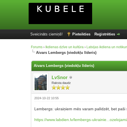
Sveicināts ciemiņš!
Pieteikties
Reģistrēties
Forums
›
Ikdienas dzīve un kultūra
›
Latvijas ikdiena un notiku
Aivars Lembergs (viedokļu līderis)
Aivars Lembergs (viedokļu līderis)
LvSnor
Raksta daudz
2024-10-22 10:55
Lembergs: ukraiņiem mēs varam palīdzēt, bet paši 
https://www.labdien.lv/lembergs-ukrainie...ozelojami