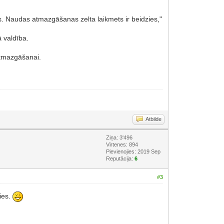
ās. Naudas atmazgāšanas zelta laikmets ir beidzies,"
ā valdība.
 atmazgāšanai.
Atbilde
Ziņa: 3'496
Virtenes: 894
Pievienojies: 2019 Sep
Reputācija:
6
#3
dies.