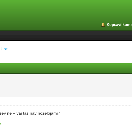
Kopsavilkum
mi
sev nē – vai tas nav nožēlojami?
/