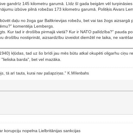
ūve gandrīz 145 kilometru garumā. Līdz šī gada beigām vēl turpināsies 
sinājumu izbūve pilnā robežas 173 kilometru garumā. Politiķis Aivars L
uzbūvēt daļu no žoga gar Baltkrievijas robežu, bet vai tas žogs aizsargā
stēmu?” komentēja Lembergs.
s. Kur tad ir drošība pirmajā vietā? Kur ir NATO palīdzība?” pauda poli
u drošību nostiprināt, aizsardzību izveidot diemžēl ne laika, ne varēša
40) kļūdas, tad uz šo brīdi jau mēs būtu atkal okupēti oligarhu ciņu r
 "lieliska barda", bet vel mazāka.
js, tā arī tauta, kurai nav pašapziņas." K.Mīlenbahs
 korupciju nopelna Lielbritānijas sankcijas