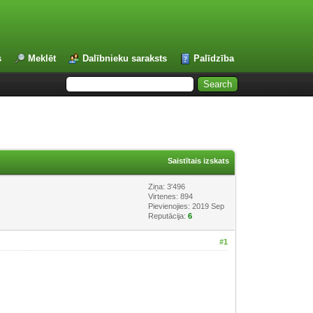
s
Meklēt
Dalībnieku saraksts
Palīdzība
Saistītais izskats
Ziņa: 3'496
Virtenes: 894
Pievienojies: 2019 Sep
Reputācija:
6
#1