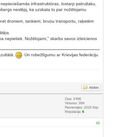
nepieciešamās infrastruktūras, tostarp patruļtaku,
embergs neslēpj, ka uzskata to par nožēlojamu
 pret droniem, tankiem, bruņu transportu, raķetēm
tiķis.
na nepietiek. Nožēlojami,” skarbs savos izteicienos
ezultātā.
Un robežlīgumu ar Krievijas federāciju
Atbilde
Ziņa: 3'496
Virtenes: 894
Pievienojies: 2019 Sep
Reputācija:
6
#2