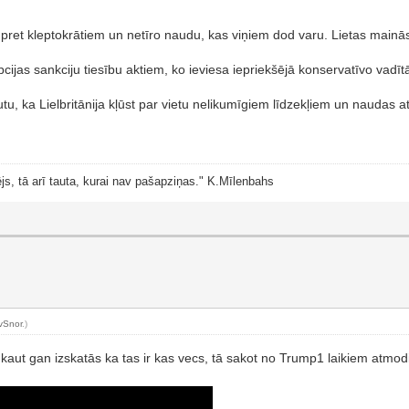
s pret kleptokrātiem un netīro naudu, kas viņiem dod varu. Lietas main
ijas sankciju tiesību aktiem, ko ieviesa iepriekšējā konservatīvo vadīt
ļautu, ka Lielbritānija kļūst par vietu nelikumīgiem līdzekļiem un naudas
js, tā arī tauta, kurai nav pašapziņas." K.Mīlenbahs
vSnor
.)
 kaut gan izskatās ka tas ir kas vecs, tā sakot no Trump1 laikiem atmo