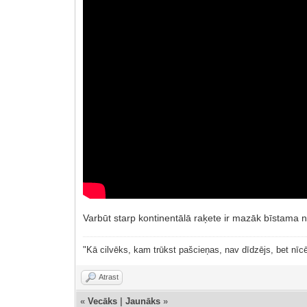
Varbūt starp kontinentālā raķete ir mazāk bīstama
"Kā cilvēks, kam trūkst pašcieņas, nav dīdzējs, bet nīcē
Atrast
«
Vecāks
|
Jaunāks
»