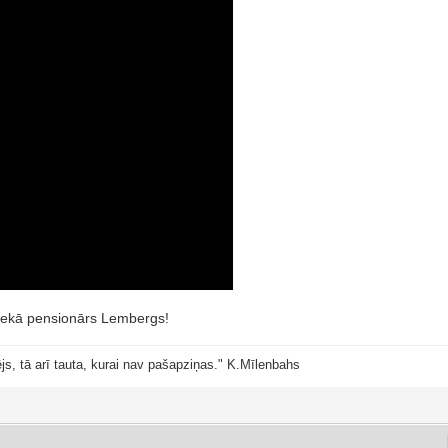
 nekā pensionārs Lembergs!
js, tā arī tauta, kurai nav pašapziņas." K.Mīlenbahs