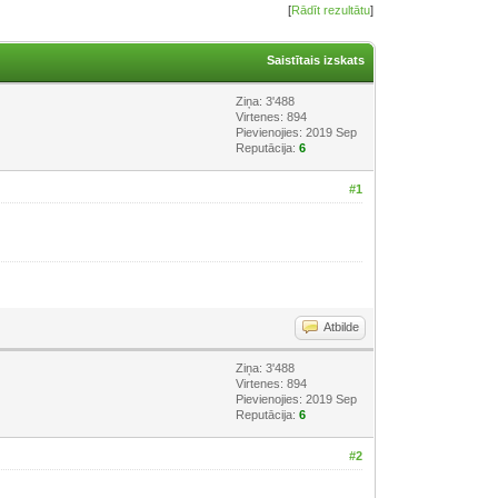
[
Rādīt rezultātu
]
Saistītais izskats
Ziņa: 3'488
Virtenes: 894
Pievienojies: 2019 Sep
Reputācija:
6
#1
Atbilde
Ziņa: 3'488
Virtenes: 894
Pievienojies: 2019 Sep
Reputācija:
6
#2