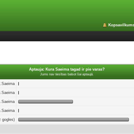
Kopsavilkum
Aptauja: Kura Saeima tagad ir pie varas?
Jums nav tiesības balsot šai aptaujā.
2.Saeima
3.Saeima
4.Saeima
5.Saeima
z gogles)