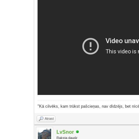
"Kā cilvēks, kam trūkst pašcieņas, nav dīdzējs, bet nīcē
Atrast
LvSnor
Raksta daudz