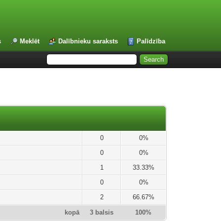
s
Meklēt
Dalībnieku saraksts
Palīdzība
0
0%
0
0%
1
33.33%
0
0%
2
66.67%
kopā
3 balsis
100%