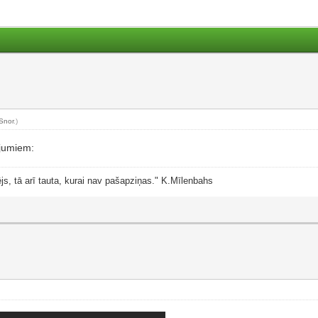
Snor
.)
ājumiem:
js, tā arī tauta, kurai nav pašapziņas." K.Mīlenbahs