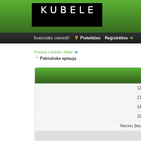
Sveicināts ciemiņš!
Pieteikties
Reģistrēties
Forums
›
Sveiki
›
Nieki
Patriotiska aptauja
1
1
1
1
Nezinu (be