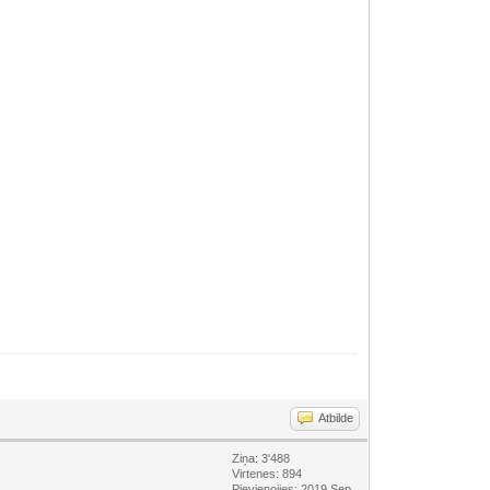
Atbilde
Ziņa: 3'488
Virtenes: 894
Pievienojies: 2019 Sep