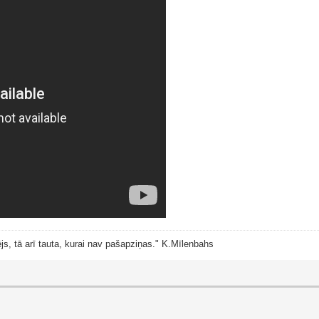
js, tā arī tauta, kurai nav pašapziņas." K.Mīlenbahs