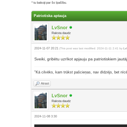
* tu balsoji par šo īpašību.
Patriotiska aptauja
LvSnor
Raksta daudz
2024-11-07 20:21
(This post was last modified: 2024-11-11 2:41 by
Lv
Sveiki, gribētu uzrīkot apjauju pa patriotiskiem jaut
"Kā cilvēks, kam trūkst pašcieņas, nav dīdzējs, bet nīcē
Atrast
LvSnor
Raksta daudz
2024-11-08 3:30