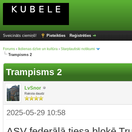
Sveicināts ciemiņš!
Pieteikties
Reģistrēties
Forums
›
Ikdienas dzīve un kultūra
›
Starptautiski notikumi
Trampisms 2
Trampisms 2
LvSnor
Raksta daudz
2025-05-29 10:58
ASV federālā tiesa bloķē Tru