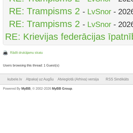
RE: Trampisms 2
-
LvSnor
- 202
RE: Trampisms 2
-
LvSnor
- 202
RE: Krievijas federācijas īpatn
Rādīt drukājamu skatu
Users browsing this thread: 1 Guest(s)
kubele.lv
Atpakaļ uz Augšu
Atvieglotā (Arhiva) versija
RSS Sindikāts
Powered By
MyBB
, © 2002-2026
MyBB Group
.