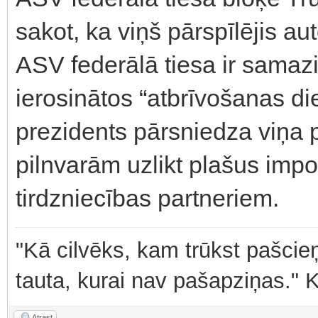
sakot, ka viņš pārspīlējis auto
ASV federālā tiesa ir sama
ierosinātos “atbrīvošanas die
prezidents pārsniedza viņa p
pilnvarām uzlikt plašus imp
tirdzniecības partneriem.
"Kā cilvēks, kam trūkst pašcieņ
tauta, kurai nav pašapziņas." 
Atrast