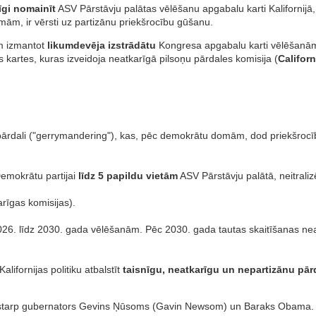
cīgi nomainīt
ASV Pārstāvju palātas vēlēšanu apgabalu karti Kalifornijā, 
omām, ir vērsti uz partizānu priekšrocību gūšanu.
am izmantot
likumdevēja izstrādātu
Kongresa apgabalu karti vēlēšan
 kartes, kuras izveidoja neatkarīgā pilsoņu pārdales komisija (
Califor
u pārdali ("gerrymandering"), kas, pēc demokrātu domām, dod priekšro
Demokrātu partijai
līdz 5 papildu vietām
ASV Pārstāvju palātā, neitraliz
rīgas komisijas).
026. līdz 2030. gada vēlēšanām. Pēc 2030. gada tautas skaitīšanas nea
alifornijas politiku atbalstīt
taisnīgu, neatkarīgu un nepartizānu pār
starp gubernators Gevins Ņūsoms (Gavin Newsom) un Baraks Obama. Vi