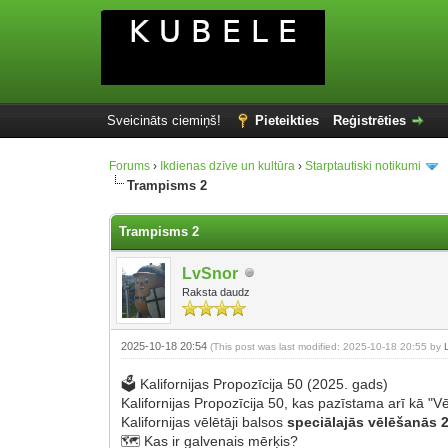
Sveicināts ciemiņš!
Pieteikties
Reģistrēties
Forums
›
Ikdienas dzīve un kultūra
›
Starptautiski notikumi
Trampisms 2
Trampisms 2
LvSnor
Raksta daudz
2025-10-18 20:54
(This post was last modified: 2025-10-18 20:55 by
🗳️ Kalifornijas Propozīcija 50 (2025. gads)
Kalifornijas Propozīcija 50, kas pazīstama arī kā "V
Kalifornijas vēlētāji balsos
speciālajās vēlēšanās 
🗺️ Kas ir galvenais mērķis?