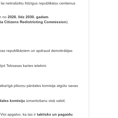
lai neitralizētu līdzīgus republikāņu centienus
ām no
2026. līdz 2030. gadam
.
nia Citizens Redistricting Commission
).
cības republikāņiem un apdraud demokrātijas
ējot Teksasas kartes ietekmi.
tkarīgā pilsoņu pārdales komisija atgūtu savas
dales komisiju
izmantošanu visā valstī.
ņi apgalvo, ka tas ir
taktisks un pagaidu