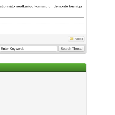
pstiprināto neatkarīgo komisiju un demontē taisnīgu
Atbilde