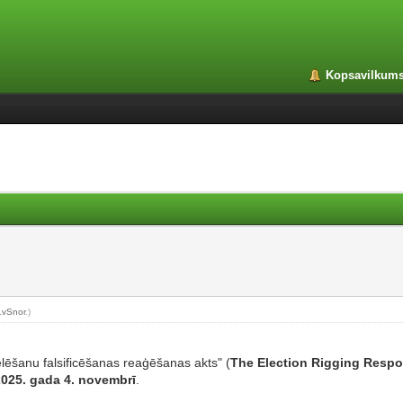
Kopsavilkum
LvSnor
.)
ēlēšanu falsificēšanas reaģēšanas akts" (
The Election Rigging Respo
2025. gada 4. novembrī
.