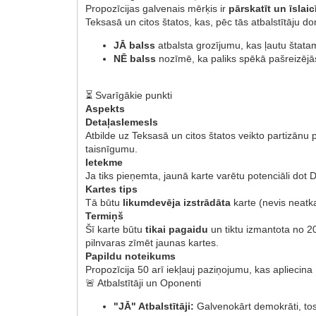
Propozīcijas galvenais mērķis ir
pārskatīt un īslai
Teksasā un citos štatos, kas, pēc tās atbalstītāju d
JĀ balss
atbalsta grozījumu, kas ļautu štat
NĒ balss
nozīmē, ka paliks spēkā pašreizējās
⏳ Svarīgākie punkti
Aspekts
DetaļasIemesls
Atbilde uz Teksasā un citos štatos veikto partizān
taisnīgumu.
Ietekme
Ja tiks pieņemta, jaunā karte varētu potenciāli dot 
Kartes tips
Tā būtu
likumdevēja izstrādāta
karte (nevis neatka
Termiņš
Šī karte būtu
tikai pagaidu
un tiktu izmantota no 2
pilnvaras zīmēt jaunas kartes.
Papildu noteikums
Propozīcija 50 arī iekļauj paziņojumu, kas apliecina K
🚨 Atbalstītāji un Oponenti
"JĀ" Atbalstītāji:
Galvenokārt demokrāti, to