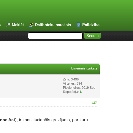
s
Meklēt
Dalībnieku saraksts
Palīdzība
Lineārais izskats
Ziņa: 3'496
Virtenes: 894
Pievienojies: 2019 Sep
Reputācija:
6
#37
nse Act
), ir konstitucionāls grozījums, par kuru