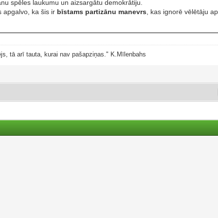
ēšanu spēles laukumu un aizsargātu demokrātiju.
 apgalvo, ka šis ir
bīstams partizānu manevrs
, kas ignorē vēlētāju a
js, tā arī tauta, kurai nav pašapziņas." K.Mīlenbahs