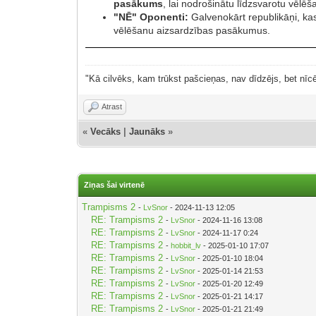
pasākums
, lai nodrošinātu līdzsvarotu vēl
"NĒ" Oponenti:
Galvenokārt republikāņi, kas
vēlēšanu aizsardzības pasākumus.
"Kā cilvēks, kam trūkst pašcieņas, nav dīdzējs, bet nīcē
Atrast
«
Vecāks
|
Jaunāks
»
Ziņas šai virtenē
Trampisms 2
-
LvSnor
- 2024-11-13 12:05
RE: Trampisms 2
-
LvSnor
- 2024-11-16 13:08
RE: Trampisms 2
-
LvSnor
- 2024-11-17 0:24
RE: Trampisms 2
-
hobbit_lv
- 2025-01-10 17:07
RE: Trampisms 2
-
LvSnor
- 2025-01-10 18:04
RE: Trampisms 2
-
LvSnor
- 2025-01-14 21:53
RE: Trampisms 2
-
LvSnor
- 2025-01-20 12:49
RE: Trampisms 2
-
LvSnor
- 2025-01-21 14:17
RE: Trampisms 2
-
LvSnor
- 2025-01-21 21:49