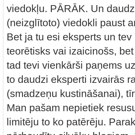
viedokļu. PĀRĀK. Un daudzi 
(neizglītoto) viedokli paust 
Bet ja tu esi eksperts un tev i
teorētisks vai izaicinošs, be
tad tevi vienkārši paņems u
to daudzi eksperti izvairās r
(smadzeņu kustināšanai), tīr
Man pašam nepietiek resusurs
limitēju to ko patērēju. Para