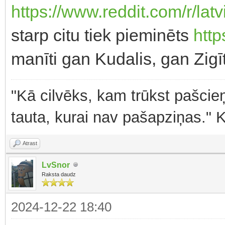
https://www.reddit.com/r/lat
starp citu tiek pieminēts
http
manīti gan Kudalis, gan Zigīt
"Kā cilvēks, kam trūkst pašcieņ
tauta, kurai nav pašapziņas." 
Atrast
LvSnor
Raksta daudz
2024-12-22 18:40