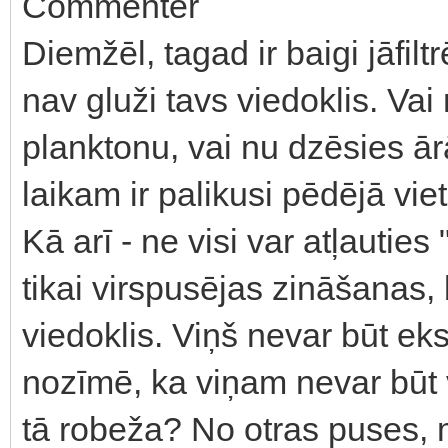
Commenter
Diemžēl, tagad ir baigi jāfilt
nav gluži tavs viedoklis. Vai
planktonu, vai nu dzēsies ā
laikam ir palikusi pēdējā vie
Kā arī - ne visi var atļauties
tikai virspusējas zināšanas,
viedoklis. Viņš nevar būt eks
nozīmē, ka viņam nevar būt v
tā robeža? No otras puses,