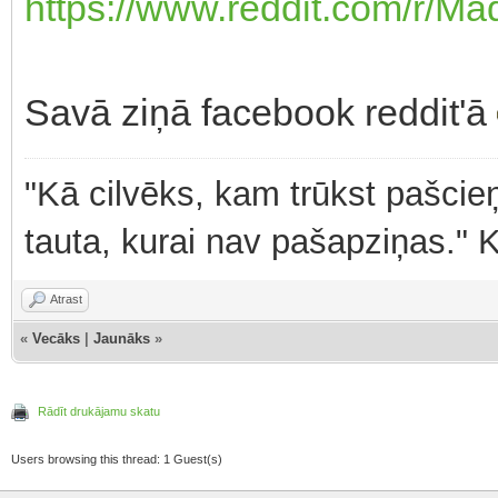
https://www.reddit.com/r/M
Savā ziņā facebook reddit'ā
"Kā cilvēks, kam trūkst pašcieņ
tauta, kurai nav pašapziņas." 
Atrast
«
Vecāks
|
Jaunāks
»
Rādīt drukājamu skatu
Users browsing this thread: 1 Guest(s)