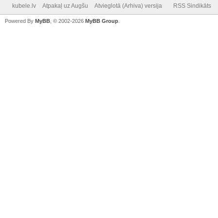
kubele.lv
Atpakaļ uz Augšu
Atvieglotā (Arhiva) versija
RSS Sindikāts
Powered By
MyBB
, © 2002-2026
MyBB Group
.