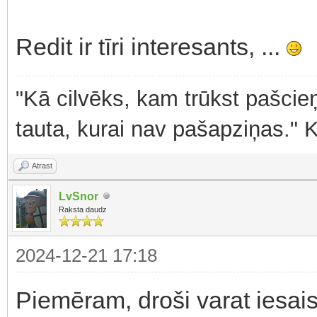
Redit ir tīri interesants, ...
"Kā cilvēks, kam trūkst pašcieņ
tauta, kurai nav pašapziņas." 
Atrast
LvSnor
Raksta daudz
2024-12-21 17:18
Piemēram, droši varat iesaist