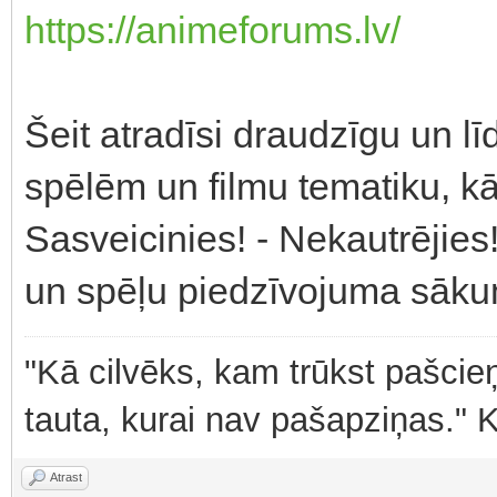
https://animeforums.lv/
Šeit atradīsi draudzīgu un l
spēlēm un filmu tematiku, kā 
Sasveicinies! - Nekautrējie
un spēļu piedzīvojuma sāk
"Kā cilvēks, kam trūkst pašcieņ
tauta, kurai nav pašapziņas." 
Atrast