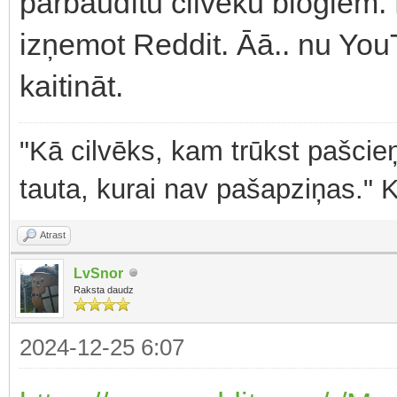
pārbaudītu cilvēku blogiem. 
izņemot Reddit. Āā.. nu YouT
kaitināt.
"Kā cilvēks, kam trūkst pašcieņ
tauta, kurai nav pašapziņas." 
Atrast
LvSnor
Raksta daudz
2024-12-25 6:07