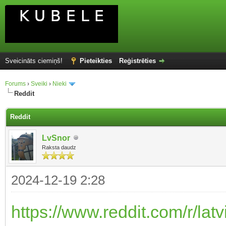
Sveicināts ciemiņš!
Pieteikties
Reģistrēties
Forums
›
Sveiki
›
Nieki
Reddit
Reddit
LvSnor
Raksta daudz
2024-12-19 2:28
https://www.reddit.com/r/latv