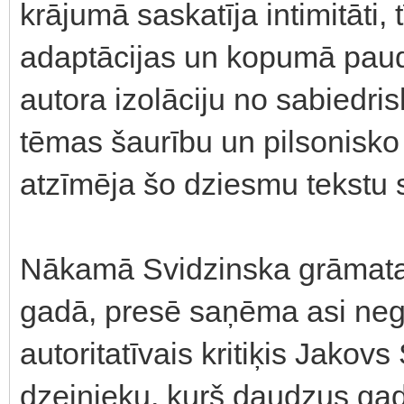
krājumā saskatīja intimitāti,
adaptācijas un kopumā paud
autora izolāciju no sabiedris
tēmas šaurību un pilsonisko 
atzīmēja šo dziesmu tekstu s
Nākamā Svidzinska grāmata 
gadā, presē saņēma asi neg
autoritatīvais kritiķis Jakov
dzejnieku, kurš daudzus gad