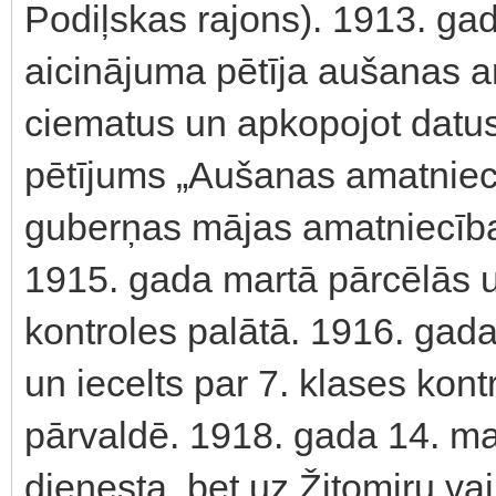
Podiļskas rajons). 1913. ga
aicinājuma pētīja aušanas a
ciematus un apkopojot datu
pētījums „Aušanas amatniecī
guberņas mājas amatniecība
1915. gada martā pārcēlās uz
kontroles palātā. 1916. gada
un iecelts par 7. klases kon
pārvaldē. 1918. gada 14. ma
dienesta, bet uz Žitomiru vai