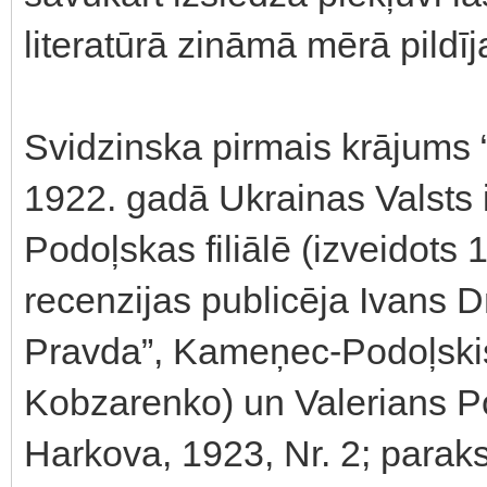
literatūrā zināmā mērā pildīj
Svidzinska pirmais krājums “L
1922. gadā Ukrainas Valsts
Podoļskas filiālē (izveidots
recenzijas publicēja Ivans D
Pravda”, Kameņec-Podoļskis,
Kobzarenko) un Valerians Po
Harkova, 1923, Nr. 2; parakst