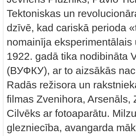
Tektoniskas un revolucionāra
dzīvē, kad cariskā perioda «
nomainīja eksperimentālais un
1922. gadā tika nodibināta 
(ВУФКУ), ar to aizsākās nac
Radās režisora un rakstnie
filmas Zvenihora, Arsenāls,
Cilvēks ar fotoaparātu. Mil
glezniecība, avangarda māksl