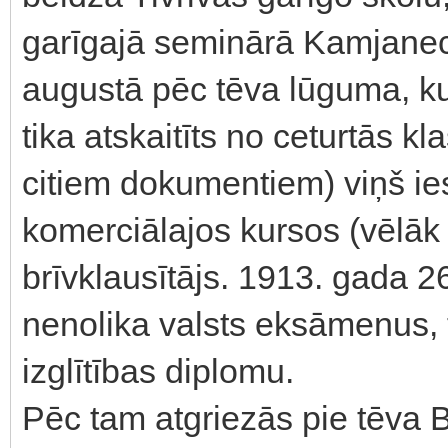
garīgajā seminārā Kamjanec
augustā pēc tēva lūguma, kur
tika atskaitīts no ceturtās k
citiem dokumentiem) viņš ie
komerciālajos kursos (vēlāk 
brīvklausītājs. 1913. gada 2
nenolika valsts eksāmenus
izglītības diplomu.
Pēc tam atgriezās pie tēva 