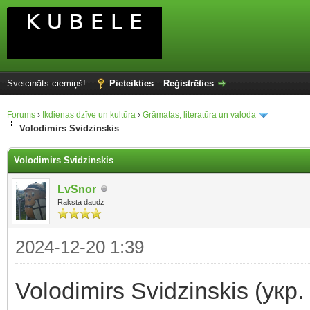
Sveicināts ciemiņš!
Pieteikties
Reģistrēties
Forums
›
Ikdienas dzīve un kultūra
›
Grāmatas, literatūra un valoda
Volodimirs Svidzinskis
Volodimirs Svidzinskis
LvSnor
Raksta daudz
2024-12-20 1:39
Volodimirs Svidzinskis (у