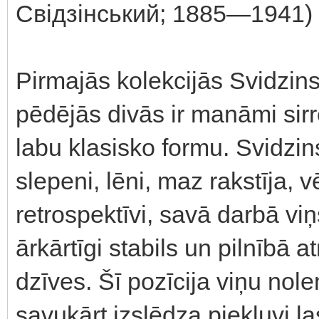
Свідзінський; 1885—1941) —
Pirmajās kolekcijās Svidzins
pēdējās divās ir manāmi sir
labu klasisko formu. Svidzins
slepeni, lēni, maz rakstīja, 
retrospektīvi, savā darbā viņš
ārkārtīgi stabils un pilnībā 
dzīves. Šī pozīcija viņu nol
savukārt izslēdza piekļuvi la