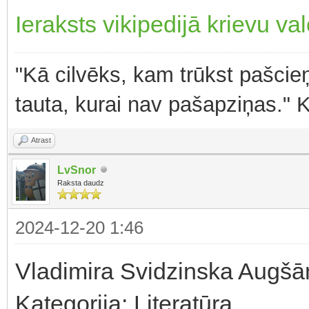
Ieraksts vikipedijā krievu va
"Kā cilvēks, kam trūkst pašcieņ
tauta, kurai nav pašapziņas." 
Atrast
LvSnor
Raksta daudz
2024-12-20 1:46
Vladimira Svidzinska Augš
Kategorija: Literatūra