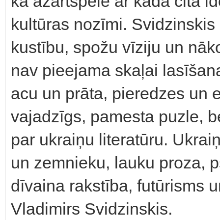
kā azartspēle ar kāda cita i
kultūras nozīmi. Svidzinskis
kustību, spožu vīziju un nāk
nav pieejama skaļai lasīšana
acu un prāta, pieredzes un e
vajadzīgs, pamesta puzle, be
par ukraiņu literatūru. Ukrai
un zemnieku, lauku proza, p
dīvaina rakstība, futūrisms un
Vladimirs Svidzinskis.