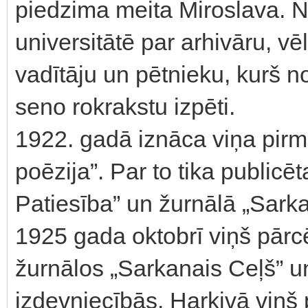
piedzima meita Miroslava. N
universitātē par arhivāru, v
vadītāju un pētnieku, kurš 
seno rokrakstu izpēti.
1922. gadā iznāca viņa pirma
poēzija”. Par to tika public
Patiesība” un žurnālā „Sarka
1925 gada oktobrī viņš pārcē
žurnālos „Sarkanais Ceļš” un 
izdevniecībās. Harkivā viņš 