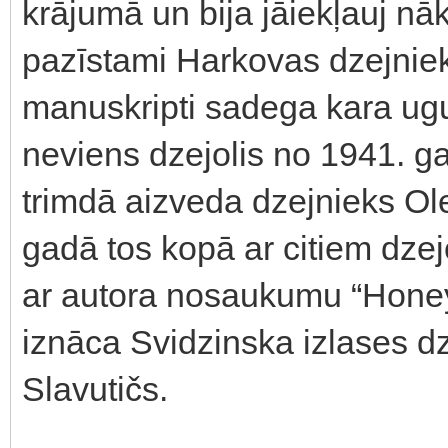
krājumā un bija jāiekļauj nā
pazīstami Harkovas dzejniek
manuskripti sadega kara ug
neviens dzejolis no 1941. ga
trimdā aizveda dzejnieks Ol
gadā tos kopā ar citiem dze
ar autora nosaukumu “Hone
iznāca Svidzinska izlases dz
Slavutičs.