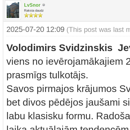
LvSnor
Raksta daudz
2025-07-20 12:09
(This post was last 
Volodimirs Svidzinskis Je
viens no ievērojamākajiem 2
prasmīgs tulkotājs.
Savos pirmajos krājumos Svi
bet divos pēdējos jaušami si
labu klasisku formu. Radošaj
laika aktuālajām tendencēm,