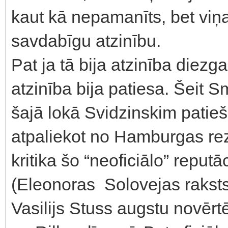
kaut kā nepamanīts, bet viņa
savdabīgu atzinību.
Pat ja tā bija atzinība diezga
atzinība bija patiesa. Šeit S
šajā lokā Svidzinskim patieš
atpaliekot no Hamburgas rezu
kritika šo “neoficiālo” reputā
(Eleonoras Solovejas raksts
Vasilijs Stuss augstu novērt