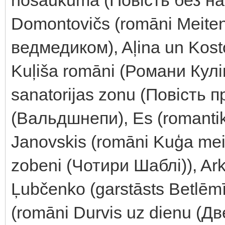
Domontovičs (romāni Meitene
ведмедиком), Aļina un Kos
Kuļiša romāni (Романи Куліш
sanatorijas zonu (Повість п
(Вальдшнепи), Es (romantika
Janovskis (romāni Kuģa mei
zobeni (Чотири Шаблі)), Ark
Ļubčenko (garstāsts Betlēmī
(romāni Durvis uz dienu (Дв