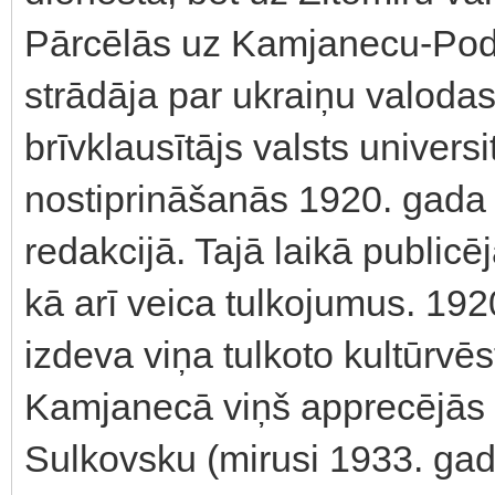
Pārcēlās uz Kamjanecu-Podi
strādāja par ukraiņu valodas
brīvklausītājs valsts univer
nostiprināšanās 1920. gada 
redakcijā. Tajā laikā public
kā arī veica tulkojumus. 192
izdeva viņa tulkoto kultūrvēs
Kamjanecā viņš apprecējās a
Sulkovsku (mirusi 1933. gada