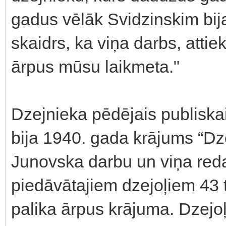
gadus vēlāk Svidzinskim bija 
skaidrs, ka viņa darbs, atti
ārpus mūsu laikmeta."
Dzejnieka pēdējais publiska
bija 1940. gada krājums “Dzej
Junovska darbu un viņa red
piedāvātajiem dzejoļiem 43 
palika ārpus krājuma. Dzejoļ