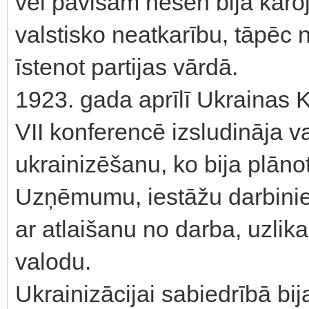
vēl pavisam nesen bija karoj
valstisko neatkarību, tāpēc
īstenot partijas vārdā.
1923. gada aprīlī Ukrainas 
VII konferencē izsludināja 
ukrainizēšanu, ko bija plāno
Uzņēmumu, iestāžu darbinie
ar atlaišanu no darba, uzli
valodu.
Ukrainizācijai sabiedrībā bija