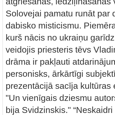
atgriešanās, iedziļināšanās 
Solovejai pamatu runāt par da
dabisko misticismu. Piemēra
kurš nācis no ukraiņu garīd
veidojis priesteris tēvs Vla
drāma ir pakļauti atdarinājumi
personisks, ārkārtīgi subjekt
prezentācijā sacīja kultūras
"Un vienīgais dziesmu autor
bija Svidzinskis." “Neskaidri 