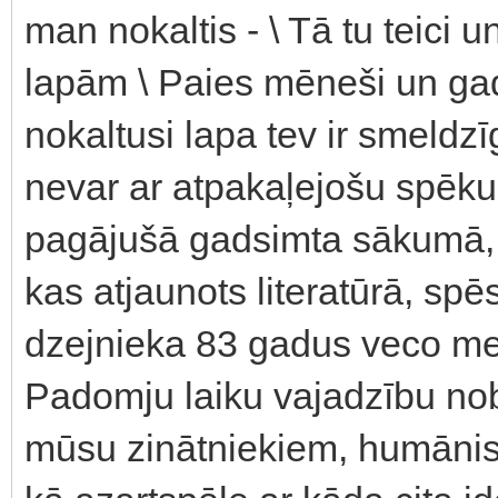
man nokaltis - \ Tā tu teici 
lapām \ Paies mēneši un gad
nokaltusi lapa tev ir smeld
nevar ar atpakaļejošu spēku 
pagājušā gadsimta sākumā, t
kas atjaunots literatūrā, sp
dzejnieka 83 gadus veco me
Padomju laiku vajadzību nob
mūsu zinātniekiem, humānist