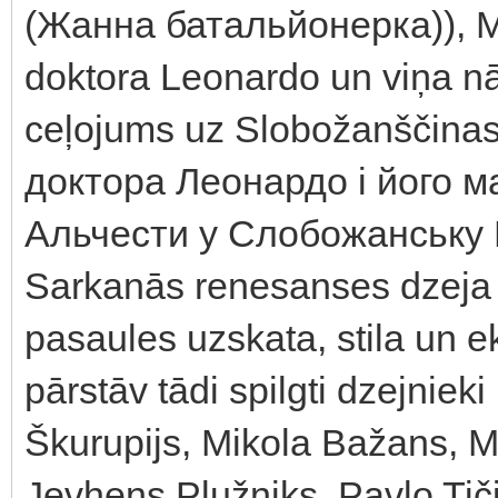
(Жанна батальйонерка)), M
doktora Leonardo un viņa n
ceļojums uz Slobožanščina
доктора Леонардо і його м
Альчести у Слобожанську 
Sarkanās renesanses dzeja l
pasaules uzskata, stila un 
pārstāv tādi spilgti dzejnie
Škurupijs, Mikola Bažans, M
Jevhens Plužniks, Pavlo Tiči