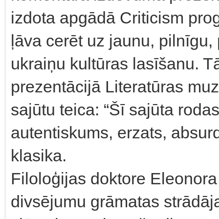
izdota apgādā Criticism pr
ļāva cerēt uz jaunu, pilnīgu,
ukraiņu kultūras lasīšanu. 
prezentācijā Literatūras mu
sajūtu teica: “Šī sajūta rodas 
autentiskums, erzats, absurds
klasika.
Filoloģijas doktore Eleonora
divsējumu grāmatas strādāja