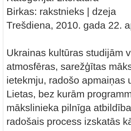
Birkas: rakstnieks | dzeja
Trešdiena, 2010. gada 22. ap
Ukrainas kultūras studijām v
atmosfēras, sarežģītas māksl
ietekmju, radošo apmaiņas 
Lietas, bez kurām programma
mākslinieka pilnīga atbildība
radošais process izskatās k