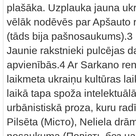
plašāka. Uzplauka jauna uk
vēlāk nodēvēs par Apšauto 
(tāds bija pašnosaukums).3
Jaunie rakstnieki pulcējas d
apvienībās.4 Ar Sarkano re
laikmeta ukraiņu kultūras l
laikā tapa spoža intelektuāl
urbānistiskā proza, kuru rad
Pilsēta (Місто), Neliela dr
nosaukuma (Повість без назв