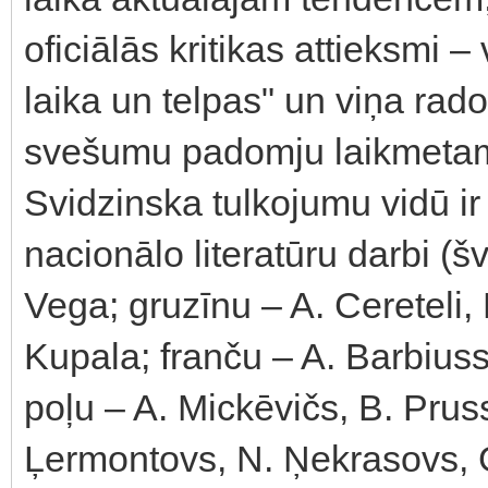
oficiālās kritikas attieksmi
laika un telpas" un viņa rad
svešumu padomju laikmeta
Svidzinska tulkojumu vidū ir
nacionālo literatūru darbi (š
Vega; gruzīnu – A. Cereteli, 
Kupala; franču – A. Barbiuss
poļu – A. Mickēvičs, B. Prus
Ļermontovs, N. Ņekrasovs, G.