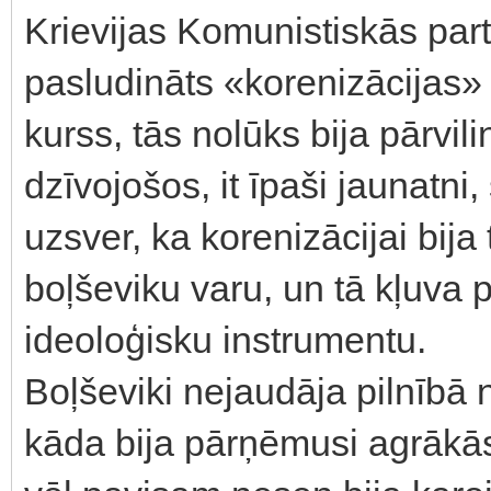
Krievijas Komunistiskās part
pasludināts «korenizācijas
kurss, tās nolūks bija pārvi
dzīvojošos, it īpaši jaunatni
uzsver, ka korenizācijai bija
boļševiku varu, un tā kļuva
ideoloģisku instrumentu.
Boļševiki nejaudāja pilnībā 
kāda bija pārņēmusi agrākās 