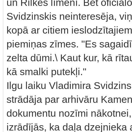
un Rilkes līmenī. Bet oficiālo
Svidzinskis neinteresēja, v
kopā ar citiem ieslodzītajie
piemiņas zīmes. "Es sagaidīš
zelta dūmi.\ Kaut kur, kā rī
kā smalki putekļi."
Ilgu laiku Vladimira Svidzins
strādāja par arhivāru Kamen
dokumentu nozīmi nākotnei, 
izrādījās, ka daļa dzejnieka