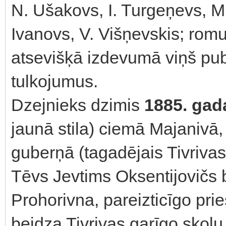
N. Ušakovs, I. Turgeņevs, M.
Ivanovs, V. Višņevskis; rom
atsevišķā izdevumā viņš publ
tulkojumus.
Dzejnieks dzimis
1885. gad
jaunā stila) ciemā Majanivā,
guberņā (tagadējais Tivrivas
Tēvs Jevtims Oksentijovičs 
Prohorivna, pareizticīgo pri
beidza Tivrivas garīgo skolu