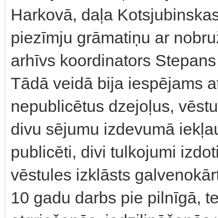
Harkovā, daļa Kotsjubinska
piezīmju grāmatiņu ar nobruž
arhīvs koordinators Stepans
Tādā veidā bija iespējams a
nepublicētus dzejoļus, vēstul
divu sējumu izdevumā iekļaut
publicēti, divi tulkojumi izdo
vēstules izklāsts galvenokār
10 gadu darbs pie pilnīgā, t