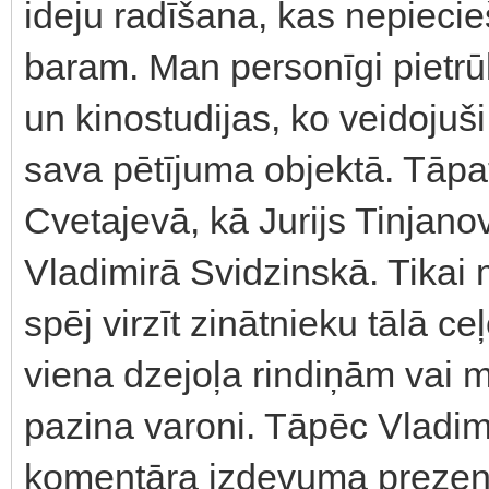
ideju radīšana, kas nepiecie
baram. Man personīgi pietrūka
un kinostudijas, ko veidojuši 
sava pētījuma objektā. Tāp
Cvetajevā, kā Jurijs Tinjan
Vladimirā Svidzinskā. Tikai 
spēj virzīt zinātnieku tālā c
viena dzejoļa rindiņām vai m
pazina varoni. Tāpēc Vladim
komentāra izdevuma prezentā