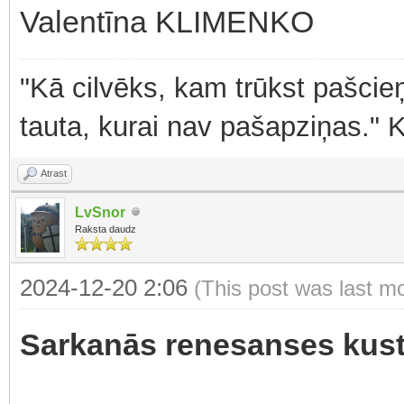
Valentīna KLIMENKO
"Kā cilvēks, kam trūkst pašcieņ
tauta, kurai nav pašapziņas." 
Atrast
LvSnor
Raksta daudz
2024-12-20 2:06
(This post was last m
Sarkanās renesanses kust