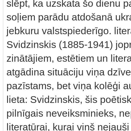
slēpt, ka uzskata šo dienu p
soļiem parādu atdošanā ukrai
jebkuru valstspiederīgo. lite
Svidzinskis (1885-1941) jopr
zinātājiem, estētiem un liter
atgādina situāciju viņa dzīve
pazīstams, bet viņa kolēģi au
lieta: Svidzinskis, šis poētis
pilnīgais neveiksminieks, ne
literatūrai, kurai viņš nejau