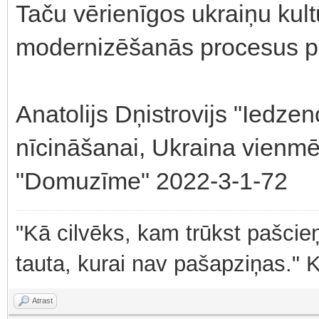
Taču vērienīgos ukraiņu kul
modernizēšanās procesus pār
Anatolijs Dņistrovijs "Iedzen
nīcināšanai, Ukraina vienmēr
"Domuzīme" 2022-3-1-72
"Kā cilvēks, kam trūkst pašcieņ
tauta, kurai nav pašapziņas." 
Atrast