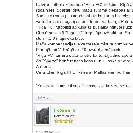
Latvijas futbola komanda "Riga FC" trešdien Rīgā a
Rīdzinieki "Spartai" divu maču summā piekāpās ar 1
Spēles pirmajā pusstundā labāki laukumā bija viesi,
vārtu kreisajā augšējā stūrī. Tomēr vārtsargs Peters
"Riga FC" futbolisti atlikušajās puslaika minūtēs uz
Otrajā puslaikā "Riga FC" turpināja uzbrukt, un Si
stūrī – 1:0 mājinieku labā.
Mača kompensācijas laika trešajā minūtē bumba pē
Pirmajā mačā Prāgā ar 2:0 uzvarēja mājinieki.
"Riga FC" turnīru sāka ar otro kārtu, tajā divu spēļ
Arī "Sparta" Konferences līgas turnīru sāka ar otro
Armenia".
Ceturtdien Rīgā RFS tiksies ar Maltas vienību Ham
"Kā cilvēks, kam trūkst pašcieņas, nav dīdzējs, bet nīcē
Atrast
LvSnor
Raksta daudz
2025-09-02 21:16