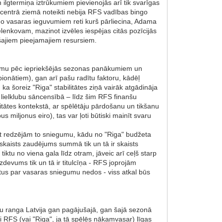
 ilgtermiņa iztrūkumiem pievienojās arī tik svarīgas
s centrā ziemā noteikti nebija RFS vadības bingo
no vasaras ieguvumiem reti kurš pārliecina, Adama
elenkovam, mazinot izvēles iespējas citās pozīcijās
šajiem pieejamajiem resursiem.
urumu pēc iepriekšējās sezonas panākumiem un
ionātiem), gan arī pašu radītu faktoru, kādēļ
ka šoreiz "Riga" stabilitātes ziņā vairāk atgādināja
 lielklubu sāncensībā – līdz šim RFS finanšu
litātes kontekstā, ar spēlētāju pārdošanu un tikšanu
miljonus eiro), tas var ļoti būtiski mainīt svaru
dzot redzējām to sniegumu, kādu no "Riga" budžeta
- skaists zaudējums summā tik un tā ir skaists
iktu no viena gala līdz otram, jāveic arī ceļš starp
devums tik un tā ir titulcīņa - RFS joprojām
ktus par vasaras sniegumu nedos - viss atkal būs
tu ranga Latvija gan pagājušajā, gan šajā sezonā
i RFS (vai "Riga", ja tā spēlēs nākamvasar) līgas