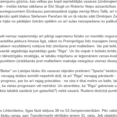
savainojumu gūzma, kas velkas jau kopš iepriekšējās vasaras (zināmajiem
iti – trešās kārtas sākšana ar Elvi Stugli un Robertu Veipu aizsardzība
jaunieguvumiem Eirokausu pamatsastāvā izgāja vienīgi Mors Tallā, arī 
zšķirošo spēli blakus Stefanam Paničam tik un tā nācās sākt Dmitrijam Z
e trijās no pēdējām četrām spēlēm un arī sulas neizspiešana no paliku
 vēl nemaz nepieminēju arī pilnīgi saprotamu fizisko un mentālo nog
 parādība jebkura līmeņa līgā, sākot no Premjerlīgas līdz mazajiem čemp
iem rezultātiem) nokļuva līdz izkrišanai pret maltiešiem. Var pat teikt, 
irāk atgādināja iepriekšējo gadu "Riga". Un šis vispār ir būtisks brīdis
n tālredzīgāku stratēģiju, ar labāku trāpīšanu ar leģionāriem cenas-kva
punktiem (izstāšanās pret maltiešiem maksāja neiegūtus vismaz divarpus 
Beitar" un Latvijas klubu šīs vasaras stiprāko pretinieci "Sparta" bei
nevajag dubļos iemīdīt nepelnīti dziļi, tā arī "Riga" nevajag pārslavēt 
esu, par ko arī vajag priecāties - ne viss ir tikai melns un balts, lai t
 ka vietas progresam vēl netrūkst. Un atcerēties, ka "Riga" galvenais uz
en būs labākā sastāvā (un gatavībā?) nekā vasarā. Rudens titulcīņā pun
šo Lihtenšteinu, līgas fāzē iekļuva 38 no 53 čempionvienībām. Pēc vals
 klubu ranga, gan
Transfermarkt
vērtībām ieņem 31. vietu. Jeb objektīv