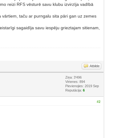
rmo reizi RFS vēsturē savu klubu izvirzīja vadībā
oa vārtiem, taču ar purngalu sita pāri gan uz zemes
istarīgi sagaidīja savu iespēju grieztajam sitienam,
Atbilde
Ziņa: 3'496
Virtenes: 894
Pievienojies: 2019 Sep
Reputācija:
6
#2