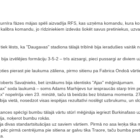
s turnīra fāzes mājas spēli aizvadīja RFS, kas uzņēma komandu, kura 
 kalibra komandu, jo rīdziniekiem izdevās šokēt savus pretiniekus, uzv
tiek lēsts, ka "Daugavas" stadiona tālajā tribīnē bija ieradušies vairāk
ja izvēlējies formāciju 3-5-2 – trīs aizsargi, pieci pussargi ar diviem 
šoties pierast pie laukuma zāliena, pirmo sitienu pa Fabrica Ondoā vārti
ī Roberts Savaļnieks, bet iznākums bija identisks "Ajax" mēģinājumam.
ax" soda laukumā – soms Adams Marhijevs tur iespraucās starp trim pret
x" nopelnīja vien 23. minūtē, taču tā beidzās bez bīstama momenta. 27
ja vietā, nosedzot visas iespējas rezultatīvi noslēgt uzbrukumu, un s
nces spēcīgi bumbu tālajā vārtu stūrī mēģināja iegriezt Burkinafaso uz
irīja, noķerot bumbu rokās.
ja divas standartsituācijas uz saviem vārtiem. Pirmā no asa leņķa tika 
 pēc pirmā centrējuma pie sitiena ar galvu tika Traore, taču bumba pret
ta.