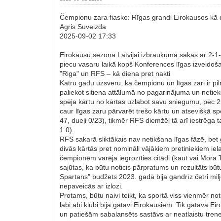
Čempionu zara fiasko: Rīgas grandi Eirokausos kā d
Agris Suveizda
2025-09-02 17:33
Eirokausu sezona Latvijai izbraukumā sākās ar 2-1-0
piecu vasaru laikā kopš Konferences līgas izveido
"Riga" un RFS – kā diena pret nakti
Katru gadu uzsveru, ka čempionu un līgas zari ir piln
paliekot sitiena attālumā no pagarinājuma un netieko
spēja kārtu no kārtas uzlabot savu sniegumu, pēc 22
caur līgas zaru pārvarēt trešo kārtu un atsevišķā spē
47, dueļi 0/23), tikmēr RFS diemžēl tā arī iestrēga 
1:0).
RFS sakarā sliktākais nav netikšana līgas fāzē, bet
divās kārtās pret nomināli vājākiem pretiniekiem iel
čempionēm varēja iegrozīties citādi (kaut vai Mora
sajūtas, ka būtu noticis pārpratums un rezultāts bū
Spartans" budžets 2023. gadā bija gandrīz četri mil
nepaveicās ar izlozi.
Protams, būtu naivi teikt, ka sportā viss vienmēr not
labi abi klubi bija gatavi Eirokausiem. Tik gatava E
un patiešām sabalansēts sastāvs ar neatlaistu trene