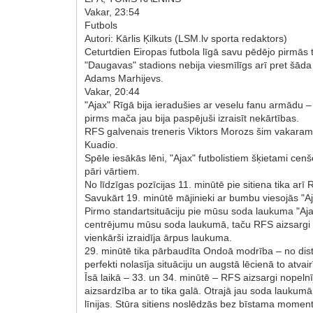
Vakar, 23:54
Futbols
Autori: Kārlis Ķilkuts (LSM.lv sporta redaktors)
Ceturtdien Eiropas futbola līgā savu pēdējo pirmā
"Daugavas" stadions nebija viesmīlīgs arī pret šāda
Adams Marhijevs.
Vakar, 20:44
"Ajax" Rīgā bija ieradušies ar veselu fanu armādu – 
pirms mača jau bija paspējuši izraisīt nekārtības.
RFS galvenais treneris Viktors Morozs šim vakaram bi
Kuadio.
Spēle iesākās lēni, "Ajax" futbolistiem šķietami cen
pāri vārtiem.
No līdzīgas pozīcijas 11. minūtē pie sitiena tika ar
Savukārt 19. minūtē mājinieki ar bumbu viesojās "Aj
Pirmo standartsituāciju pie mūsu soda laukuma "Aja
centrējumu mūsu soda laukumā, taču RFS aizsargi bi
vienkārši izraidīja ārpus laukuma.
29. minūtē tika pārbaudīta Ondoā modrība – no dista
perfekti nolasīja situāciju un augstā lēcienā to atva
Īsā laikā – 33. un 34. minūtē – RFS aizsargi nopelnī
aizsardzība ar to tika galā. Otrajā jau soda laukumā
līnijas. Stūra sitiens noslēdzās bez bīstama momen