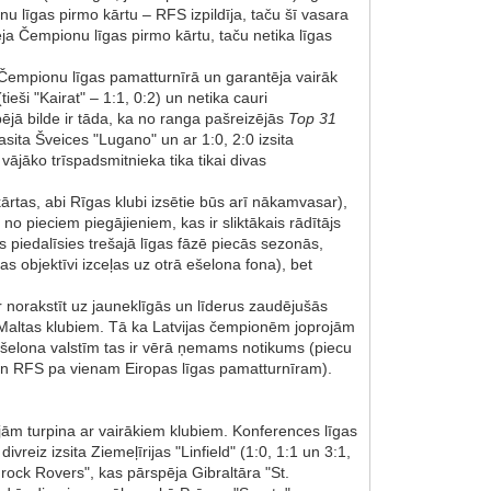
nu līgas pirmo kārtu – RFS izpildīja, taču šī vasara
arēja Čempionu līgas pirmo kārtu, taču netika līgas
 Čempionu līgas pamatturnīrā un garantēja vairāk
eši "Kairat" – 1:1, 0:2) un netika cauri
ējā bilde ir tāda, ka no ranga pašreizējās
Top 31
 sasita Šveices "Lugano" un ar 1:0, 2:0 izsita
 vājāko trīspadsmitnieka tika tikai divas
rtas, abi Rīgas klubi izsētie būs arī nākamvasar),
o pieciem piegājieniem, kas ir sliktākais rādītājs
piedalīsies trešajā līgas fāzē piecās sezonās,
as objektīvi izceļas uz otrā ešelona fona), bet
ar norakstīt uz jauneklīgās un līderus zaudējušās
 Maltas klubiem. Tā ka Latvijas čempionēm joprojām
 ešelona valstīm tas ir vērā ņemams notikums (piecu
K un RFS pa vienam Eiropas līgas pamatturnīram).
jām turpina ar vairākiem klubiem. Konferences līgas
reiz izsita Ziemeļīrijas "Linfield" (1:0, 1:1 un 3:1,
mrock Rovers", kas pārspēja Gibraltāra "St.