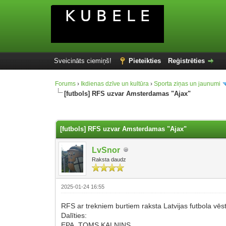
Sveicināts ciemiņš!
Pieteikties
Reģistrēties
Forums
›
Ikdienas dzīve un kultūra
›
Sporta ziņas un jaunumi
[futbols] RFS uzvar Amsterdamas "Ajax"
0 balsis - 0 vidēji
1
2
3
4
5
[futbols] RFS uzvar Amsterdamas "Ajax"
LvSnor
Raksta daudz
2025-01-24 16:55
RFS ar trekniem burtiem raksta Latvijas futbola v
Dalīties:
EPA, TOMS KALNINS