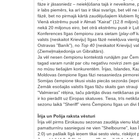
fāze ir jāsasniedz – neiekļūšana tajā ir neveiksme, p
ir labs piemērs, ka arī tas ir tikai svarīgs, bet vēl 
fāzē, bet no pirmajā kārtā zaudējušajiem klubiem lī
Vienā ekstrēmu pusē ir Almati "Kairat" (12.8 miljoni
nekā 20 miljonus eiro, bet otrā ekstrēmu pusē ir Ļub
Konferences līgas čempionu zara sietam (
play-off
k
valsts (neskaitot Krieviju) līgas fāzē neiekļuva vienī
Ostravas "Baník"), no
Top 40
(neskaitot Krieviju) va
(Ziemeļmaķedonija un Gibraltārs).
Ja vēl nesen čempionu kontekstā runājām par Čempio
tagad varam runāt par citu negatīvu novirzi zem gaid
no mūsu tiešajām konkurentēm. Īrijas, Islandes, Ka
Moldovas čempione līgas fāzi nesasniedza pirmoreiz (
Somijas čempione tikusi visās piecās sezonās (iepr
Zemāk esošajās valstīs līgas fāžu skaits gan strauji
"Valmieras" rēķina, taču pārējās divas netikšanas pi
ir ko pierādīt uz Eiropas skatuves. Tiesa, trīs ne
sezonu laikā "Sheriff" viens Čempionu līgas un div
Īrija un Polija raksta vēsturi
Īrija vēl pirms Eirokausu sezonas zaudēja vienu kl
pamatturnīru sasniegusi ne vien "Shelbourne", kas Īri
2:0) un pašlaik līgā ieņem tikai sesto vietu, riskēj