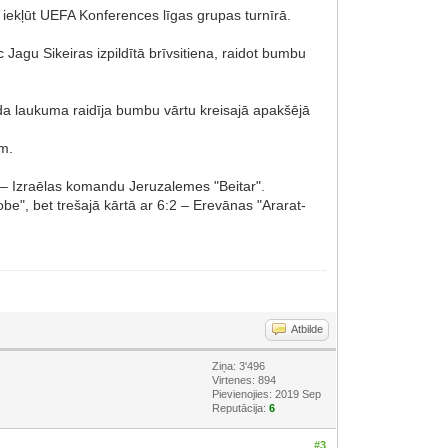
iekļūt UEFA Konferences līgas grupas turnīrā.
agu Sikeiras izpildītā brīvsitiena, raidot bumbu
oda laukuma raidīja bumbu vārtu kreisajā apakšējā
em.
:3 – Izraēlas komandu Jeruzalemes "Beitar".
be", bet trešajā kārtā ar 6:2 – Erevānas "Ararat-
Atbilde
Ziņa: 3'496
Virtenes: 894
Pievienojies: 2019 Sep
Reputācija:
6
#3