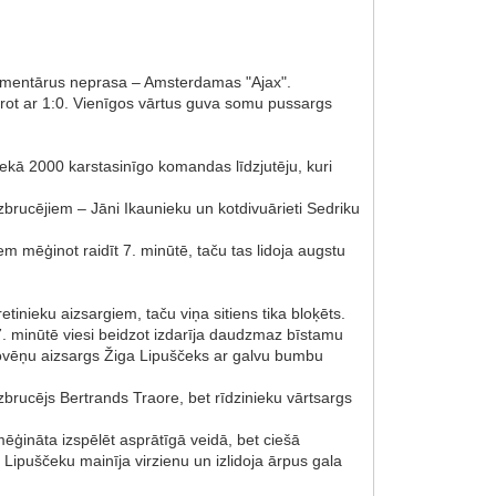
komentārus neprasa – Amsterdamas "Ajax".
arot ar 1:0. Vienīgos vārtus guva somu pussargs
 nekā 2000 karstasinīgo komandas līdzjutēju, kuri
uzbrucējiem – Jāni Ikaunieku un kotdivuārieti Sedriku
em mēģinot raidīt 7. minūtē, taču tas lidoja augstu
inieku aizsargiem, taču viņa sitiens tika bloķēts.
. minūtē viesi beidzot izdarīja daudzmaz bīstamu
lovēņu aizsargs Žiga Lipuščeks ar galvu bumbu
brucējs Bertrands Traore, bet rīdzinieku vārtsargs
mēģināta izspēlēt asprātīgā veidā, bet ciešā
 Lipuščeku mainīja virzienu un izlidoja ārpus gala