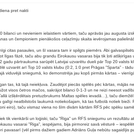
iena pret nakti
 bilanci un nevieniem ielaistiem vārtiem, taču aprāvās jau augusta izska
šanas un čempioniem pienākošos ceļazīmju skaita ievērojamas palielinā
īgi citas pasaules, un šī vasara tam ir spilgts piemērs. Abi galvaspilsēt
t līgas fāzē, taču abu grandu Eirokausu vasaras bija tik ļoti atšķirīga
 gadu pārtraukuma sarūpēt Latvijai uzvarētu dueli pār Top 20 valsts kl
lē uzvarēt arī Top 10 valsts klubu (0:2, 1:0 pret Prāgas "Sparta" - tādu 
tajā viduvējā sniegumā, ko demonstrēja jau kopš pirmās kārtas – vienīgā
 gan tas, kā tajā neiekļuva. Zaudējot piecās spēlēs pēc kārtas, mājās ne
aižot visos četros mačos, sakrājot bilanci 0-1-3 un ne reizi neesot vadī
 Tallā izšķērdētais pretuzbrukums Maltas spēles ievadā…), taču diemžē
tu galīgi neatbilstošs laukumā notiekošajam, kā tas futbolā notiek bieži
joni eiro), taču vismaz viena no šīm divām kārtām RFS pēc spēku samērie
iek tik vienkārši un loģiski, taču "Riga" un RFS sniegumu un rezultātu at
irokausu vasarai "Riga", iespējams, bija pirmoreiz savā vēsturē – iespēl
ri pavasarī (vēl pirms dažiem gadiem Adriāns Guļa nebūtu sagaidījis pat