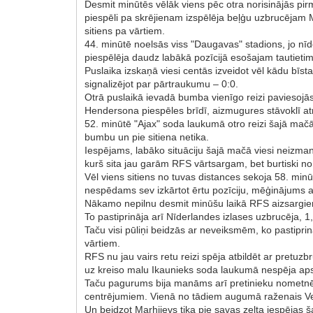
Desmit minūtēs vēlāk viens pēc otra norisinājās pi
piespēli pa skrējienam izspēlēja beļģu uzbrucējam M
sitiens pa vārtiem.
44. minūtē noelsās viss "Daugavas" stadions, jo nī
piespēlēja daudz labākā pozīcijā esošajam tautieti
Puslaika izskaņā viesi centās izveidot vēl kādu b
signalizējot par pārtraukumu – 0:0.
Otrā puslaikā ievadā bumba vienīgo reizi paviesojās 
Hendersona piespēles brīdī, aizmugures stāvoklī at
52. minūtē "Ajax" soda laukumā otro reizi šajā mačā
bumbu un pie sitiena netika.
Iespējams, labāko situāciju šajā mačā viesi neizmant
kurš sita jau garām RFS vārtsargam, bet burtiski no
Vēl viens sitiens no tuvas distances sekoja 58. mi
nespēdams sev izkārtot ērtu pozīciju, mēģinājums a
Nākamo nepilnu desmit minūšu laikā RFS aizsargiem bi
To pastiprināja arī Nīderlandes izlases uzbrucēja,
Taču visi pūliņi beidzās ar neveiksmēm, ko pastipri
vārtiem.
RFS nu jau vairs retu reizi spēja atbildēt ar pretu
uz kreiso malu Ikaunieks soda laukumā nespēja aps
Taču pagurums bija manāms arī pretinieku nometnē – 
centrējumiem. Vienā no tādiem augumā raženais Vegh
Un beidzot Marhijevs tika pie savas zelta iespējas 