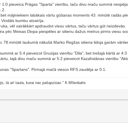
r 1:0 pieveica Prāgas "Sparta" vienību, taču divu maču summā nespēja 
:2.
 bet mājiniekiem labākais vārtu gūšanas moments 43. minūtē radās pēc J
 Vindāls bumbu atvairīja.
bruka, vēl vairākkārt apdraudot viesu vārtus, taču vārtus gūt neizdevās.
keira pēc Meisas Diopa piespēles ar sitienu dažus metrus pirms viesu s
c 78.minūtē laukumā nākušā Marko Regžas sitiena lidoja garām vārti
u summā ar 5:4 pieveicot Gruzijas vienību "Dila", bet trešajā kārtā ar 4
 kārtu, tajā divu maču summā ar 5:2 pieveicot Kazahstānas vienību "Akto
runas "Spartans". Pirmajā mačā viesos RFS zaudēja ar 0:1.
js, tā arī tauta, kurai nav pašapziņas." K.Mīlenbahs