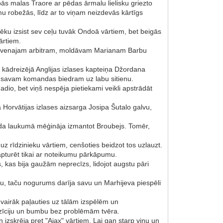
ās malas Traore ar pēdas ārmalu lielisku griezto
u robežās, līdz ar to viņam neizdevās kārtīgs
ēku izsist sev ceļu tuvāk Ondoā vārtiem, bet beigās
ārtiem.
a galvenajam arbitram, moldāvam Marianam Barbu
, kādreizējā Anglijas izlases kapteiņa Džordana
ēt savam komandas biedram uz labu sitienu.
dio, bet viņš nespēja pietiekami veikli apstrādāt
 Horvātijas izlases aizsarga Josipa Šutalo galvu,
 soda laukumā mēģināja izmantot Broubejs. Tomēr,
uz rīdzinieku vārtiem, cenšoties beidzot tos uzlauzt.
apturēt tikai ar noteikumu pārkāpumu.
, kas bija gaužām neprecīzs, lidojot augstu pāri
amu, taču nogurums darīja savu un Marhijeva piespēli
 vairāk paļauties uz tālām izspēlēm un
pozīciju un bumbu bez problēmām tvēra.
izskrēja pret "Ajax" vārtiem. Lai gan starp viņu un