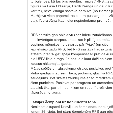
turbulences, kā tas bijis regulāri. Turpretī RFS....
figūras kā Laša Odišarija, Herdi Prenga un daudzi c
kartītē), neveiksmīga sastāva pārbūve (no ziemas 
Marhijeva vietā paņemti trīs centra pussargi, bet i
utt.), līdera Jāņa Ikaunieka nepiedodama prombūtn
RFS netrūka gan objektīvu (bez līderu zaudēšanas
nepilnvērtīgās starpsezonas, kas ir pilnīgi normāla
septiņos mēnešos no uzvaras pār "Ajax" (un citiem lab
iepriekšējo gadu RFS, bet RFS sastāva haosa ziņā va
atstarpi pret "Riga" spēja kompensēt ar prātīgāku u
pie UEFA lielā pīrāga. Ja pazudīs kaut daži no šiem 
kausus nākamajos gados.
Mājas spēlēs un izbraukuma otrajos puslaikos pret "
kluba gaidījām jau sen. Taču, protams, gluži kā RFS 
zaudējums. Bet skaists zaudējums ar acīmredzamu progr
šiem punktiem. Paslavēt par progresu un atcerēties,
atpaliek tikai par trim punktiem un rudenī droši vi
jāpierāda no jauna.
Latvijas čempioni uz konkurentu fona
Neskaitot okupanti Krieviju un čempionātu nerīkojo
ieņem 36. vietu, bet starp čempionēm RFS gan pēc