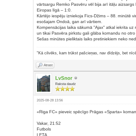
vārtsargu Remko Pasvēru vēl bija arī itāļu aizsargs 
Eiropas līgā – 1:0.
Kārtējo iespēju izniekoja Fics-Džims – 88. minūtē vi
esošajam Ondoā, gan arī vārtiem.
Kompensācijas laika sākumā "Ajax" atkal iekrita uz 
un tikai Pasvēra pirkstu gali glāba komandu no otr
Sešas minūtes pieliktais laiks pretiniekiem neko ne
"Kā cilvēks, kam trūkst pašcieņas, nav dīdzējs, bet nīcē
Atrast
LvSnor
Raksta daudz
2025-08-28 13:56
«Riga FC» pieveic spēcīgo Prāgas «Sparta» komand
Vakar, 21:52
Futbols
LETA