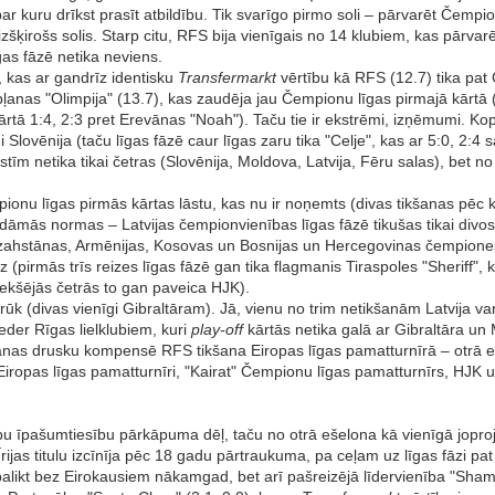
ar kuru drīkst prasīt atbildību. Tik svarīgo pirmo soli – pārvarēt Čempio
ne izšķirošs solis. Starp citu, RFS bija vienīgais no 14 klubiem, kas pārv
gas fāzē netika neviens.
), kas ar gandrīz identisku
Transfermarkt
vērtību kā RFS (12.7) tika pat
ļanas "Olimpija" (13.7), kas zaudēja jau Čempionu līgas pirmajā kārtā (ti
ārtā 1:4, 2:3 pret Erevānas "Noah"). Taču tie ir ekstrēmi, izņēmumi. Kop
gi Slovēnija (taču līgas fāzē caur līgas zaru tika "Celje", kas ar 5:0, 2:4
lstīm netika tikai četras (Slovēnija, Moldova, Latvija, Fēru salas), bet no
nu līgas pirmās kārtas lāstu, kas nu ir noņemts (divas tikšanas pēc kā
āmās normas – Latvijas čempionvienības līgas fāzē tikušas tikai divos n
zahstānas, Armēnijas, Kosovas un Bosnijas un Hercegovinas čempiones 
pirmās trīs reizes līgas fāzē gan tika flagmanis Tiraspoles "Sheriff", k
iekšējās četrās to gan paveica HJK).
 rūk (divas vienīgi Gibraltāram). Jā, vienu no trim netikšanām Latvija v
eder Rīgas lielklubiem, kuri
play-off
kārtās netika galā ar Gibraltāra un
tikšanas drusku kompensē RFS tikšana Eiropas līgas pamatturnīrā – otrā
i Eiropas līgas pamatturnīri, "Kairat" Čempionu līgas pamatturnīrs, HJ
ubu īpašumtiesību pārkāpuma dēļ, taču no otrā ešelona kā vienīgā jopro
jas titulu izcīnīja pēc 18 gadu pārtraukuma, pa ceļam uz līgas fāzi pat div
ot palikt bez Eirokausiem nākamgad, bet arī pašreizējā līdervienība "Sha