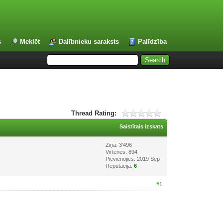
s
Meklēt
Dalībnieku saraksts
Palīdzība
Thread Rating:
Saistītais izskats
Ziņa: 3'496
Virtenes: 894
Pievienojies: 2019 Sep
Reputācija:
6
#1