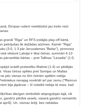
ņā, Eiropas rudenī neiekļūstot jau trešo reizi
šanas.
as grandi "Riga" un RFS izstājās play-off kārtā,
s un pelnījušas tik dažādas atzīmes. Kamēr "Riga"
ubu (3:0, 1:3 pār Jeruzalemes "Beitar"), pirmoreiz
visā vēsturē Latvijai ir tikai četras, summāri 4-12-
s pārvarētās kārtas – pret Tallinas "Levadia" (1:0,
spējot izrādīt pretestību Malmei (1:4) un pēdējās
bā. Visas četras spēles pret Somijas un Maltas
l ne pēc vienas no šīm četrām spēlēm nebija
. Pretiniekus nevajag novērtēt arī par zemu ("Ħamrun
m bija jāpārvar – šī noteikti nebija tā reize, kad
šķirības diezgan simboliski atspoguļojas tajā, cik
ēts, gandrīz pilnībā vesels, vasarā gandrīz nemainīts
 aprīli). Un, vismaz ārēji, bez nekādas