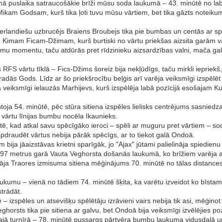
rmā puslaika satraucošākie brīži mūsu soda laukumā – 43. minūtē no lab
ikam Godsam, kurš tika ļoti tuvu mūsu vārtiem, bet tika gāzts noteikum
derlandiešu uzbrucējs Braiens Broubejs tika pie bumbas un centās ar sp
m Kimam Ficam-Džimam, kurš burtiski no vārtu priekšas aizsita garām v
īstamu momentu, taču atdūrās pret rīdzinieku aizsardzības valni, mač
RFS vārtu tīklā – Fics-Džims šoreiz bija nekļūdīgs, taču mirkli iepriekš
radās Gods. Līdz ar šo priekšrocību beļģis arī varēja veiksmīgi izspēl
 veiksmīgi ielauzās Marhijevs, kurš izspēlēja labā pozīcijā esošajam Kua
oja 54. minūtē, pēc stūra sitiena izspēles lielisks centrējums sasniedza
 vārtu līnijas bumbu nocēla Ikaunieks.
nūtē, kad atkal savu spēcīgāko ieroci – spēli ar muguru pret vārtiem –
pdraudēt vārtus nebija pārāk spēcīgs, ar to tiekot galā Ondoā.
ja jāaizstāvas krietni sparīgāk, jo "Ajax" jūtami palielināja spiedienu 
 1,97 metrus garā Vauta Veghorsta došanās laukumā, ko brīžiem varēja 
nāja Traores izmisuma sitiena mēģinājums 70. minūtē no tālas distances
zbrukumu – vienā no tādiem 74. minūtē šķita, ka varētu izveidot ko bīst
trādāt.
izspēles un atsevišķu spēlētāju izrāvieni vairs nebija tik asi, mēģinot
orsts tika pie sitiena ar galvu, bet Ondoā bija veiksmīgi izvēlējies 
šajā turnīrā – 78. minūtē pussargs pārtvēra bumbu laukuma vidusdaļā un 