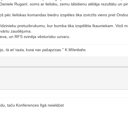
Daniele Ruganī, soms ar lielisku, zemu tālsitienu atklāja rezultātu un pi
ņš pēc lieliskas komandas biedru izspēles tika izvirzīts viens pret Ond
rīdzinieku pretuzbrukumu, kur bumba tika izspēlēta Ikauniekam. Viņš me
o vārtu zaudējuma.
deva, un RFS svinēja vēsturisku uzvaru.
js, tā arī tauta, kurai nav pašapziņas." K.Mīlenbahs
u, taču Konferences līgā neiekļūst