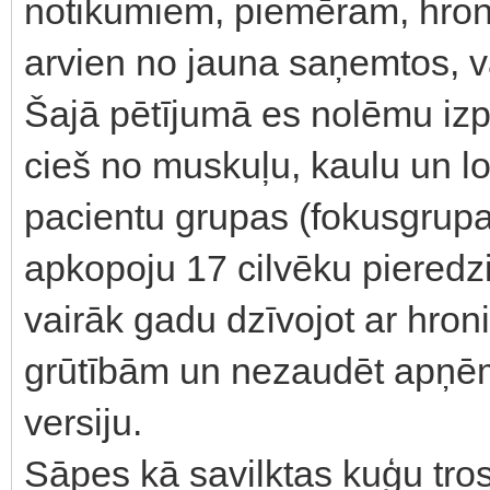
notikumiem, piemēram, hronis
arvien no jauna saņemtos, va
Šajā pētījumā es nolēmu izpē
cieš no muskuļu, kaulu un lo
pacientu grupas (fokusgrupas
apkopoju 17 cilvēku pieredzi
vairāk gadu dzīvojot ar hro
grūtībām un nezaudēt apņēm
versiju.
Sāpes kā savilktas kuģu tros