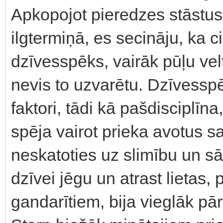
Apkopojot pieredzes stāstu
ilgtermiņā, es secināju, ka c
dzīvesspēks, vairāk pūļu velt
nevis to uzvarētu. Dzīvessp
faktori, tādi kā pašdiscipl
spēja vairot prieka avotus s
neskatoties uz slimību un s
dzīvei jēgu un atrast lietas,
gandarītiem, bija vieglāk pār