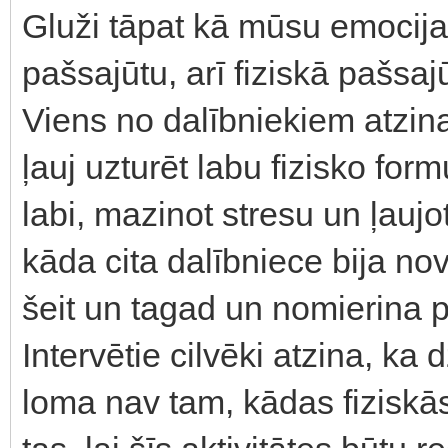
Gluži tāpat kā mūsu emocij
pašsajūtu, arī fiziskā pašsa
Viens no dalībniekiem atzina,
ļauj uzturēt labu fizisko form
labi, mazinot stresu un ļaujo
kāda cita dalībniece bija nov
šeit un tagad un nomierina p
Intervētie cilvēki atzina, k
loma nav tam, kādas fiziskās 