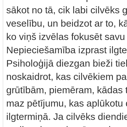
sākot no tā, cik labi cilvēk
veselību, un beidzot ar to, 
ko viņš izvēlas fokusēt sav
Nepieciešamība izprast ilgt
Psiholoģijā diezgan bieži tiek
noskaidrot, kas cilvēkiem pa
grūtībām, piemēram, kādas t
maz pētījumu, kas aplūkotu
ilgtermiņā. Ja cilvēks diend