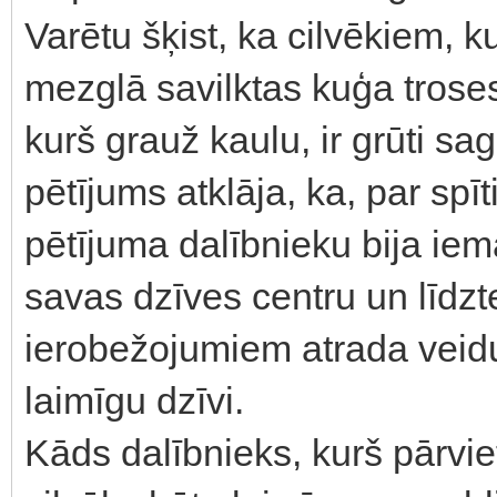
Varētu šķist, ka cilvēkiem, 
mezglā savilktas kuģa troses
kurš grauž kaulu, ir grūti sa
pētījums atklāja, ka, par spī
pētījuma dalībnieku bija iem
savas dzīves centru un līdzt
ierobežojumiem atrada veidus
laimīgu dzīvi.
Kāds dalībnieks, kurš pārviet