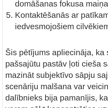
domāšanas fokusa maiņa
Kontaktēšanās ar patīka
iedvesmojošiem cilvēkie
Šis pētījums apliecināja, ka
pašsajūtu pastāv ļoti cieša 
mazināt subjektīvo sāpju sajū
scenāriju malšana var veici
dalībnieks bija pamanījis, 