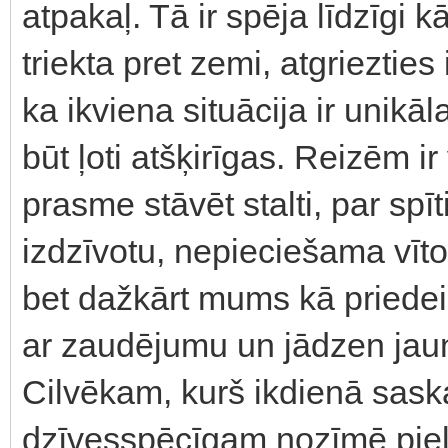
atpakaļ. Tā ir spēja līdzīgi 
triekta pret zemi, atgrieztie
ka ikviena situācija ir unik
būt ļoti atšķirīgas. Reizēm ir
prasme stāvēt stalti, par spīt
izdzīvotu, nepieciešama vīto
bet dažkārt mums kā priedei 
ar zaudējumu un jādzen jau
Cilvēkam, kurš ikdienā sask
dzīvesspēcīgam nozīmē pielā