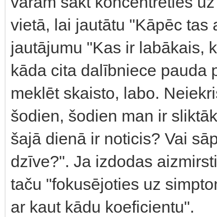
varam sākt koncentrēties uz 
vietā, lai jautātu "Kāpēc tas 
jautājumu "Kas ir labākais, k
kāda cita dalībniece pauda pā
meklēt skaisto, labo. Neiekri
šodien, šodien man ir sliktāk
šajā dienā ir noticis? Vai sā
dzīve?". Ja izdodas aizmirs
taču "fokusējoties uz simpt
ar kaut kādu koeficientu".