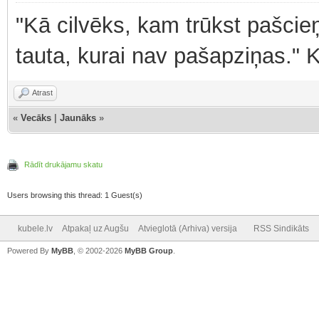
"Kā cilvēks, kam trūkst pašcieņ
tauta, kurai nav pašapziņas." 
Atrast
«
Vecāks
|
Jaunāks
»
Rādīt drukājamu skatu
Users browsing this thread: 1 Guest(s)
kubele.lv
Atpakaļ uz Augšu
Atvieglotā (Arhiva) versija
RSS Sindikāts
Powered By
MyBB
, © 2002-2026
MyBB Group
.