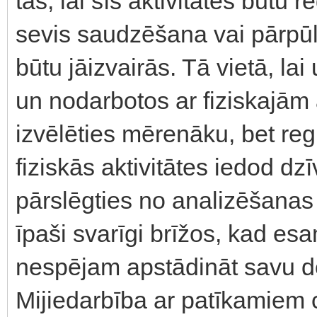
tas, lai šīs aktivitātes būtu
sevis saudzēšana vai pārpūlē
būtu jāizvairās. Tā vietā, l
un nodarbotos ar fiziskajām
izvēlēties mērenāku, bet reg
fiziskās aktivitātes iedod dz
pārslēgties no analizēšanas
īpaši svarīgi brīžos, kad es
nespējam apstādināt savu d
Mijiedarbība ar patīkamiem 