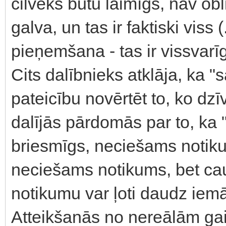
cilvēks būtu laimīgs, nav obl
galva, un tas ir faktiski viss
pieņemšana - tas ir vissvarī
Cits dalībnieks atklāja, ka "
pateicību novērtēt to, ko dzī
dalījās pārdomās par to, ka 
briesmīgs, neciešams notikum
neciešams notikums, bet ca
notikumu var ļoti daudz iemāc
Atteikšanās no nereālām ga