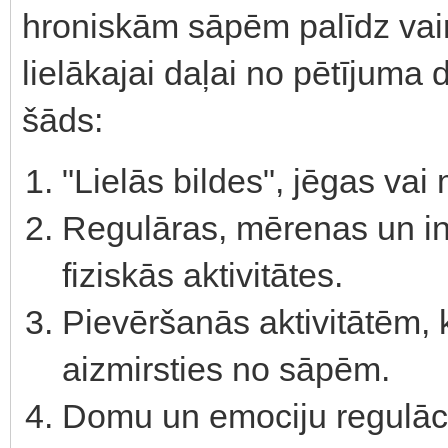
hroniskām sāpēm palīdz vair
lielākajai daļai no pētījuma
šāds:
"Lielās bildes", jēgas vai
Regulāras, mērenas un in
fiziskās aktivitātes.
Pievēršanās aktivitātēm, 
aizmirsties no sāpēm.
Domu un emociju regulāci