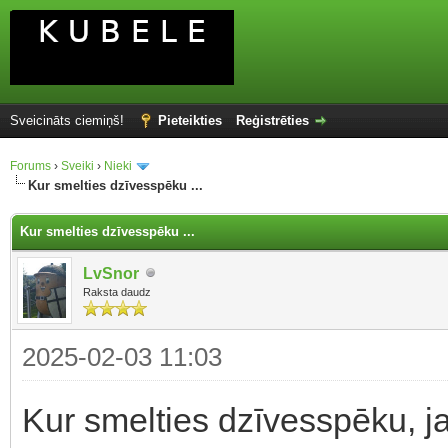
Sveicināts ciemiņš!
Pieteikties
Reģistrēties
Forums
›
Sveiki
›
Nieki
Kur smelties dzīvesspēku ...
Kur smelties dzīvesspēku ...
LvSnor
Raksta daudz
2025-02-03 11:03
Kur smelties dzīvesspēku, j