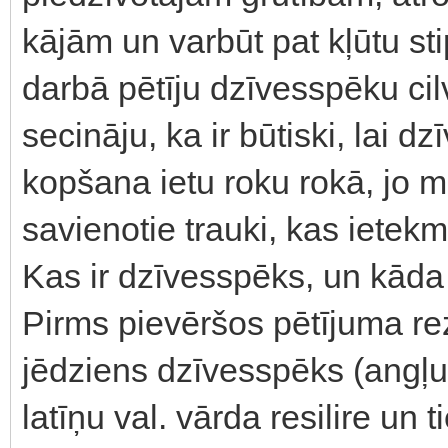
kājām un varbūt pat kļūtu st
darbā pētīju dzīvesspēku c
secināju, ka ir būtiski, lai
kopšana ietu roku rokā, jo me
savienotie trauki, kas ietekm
Kas ir dzīvesspēks, un kāda i
Pirms pievēršos pētījuma re
jēdziens dzīvesspēks (angļu 
latīņu val. vārda resilire un