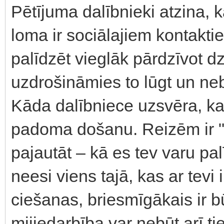
Pētījuma dalībnieki atzina,
loma ir sociālajiem kontakti
palīdzēt vieglāk pārdzīvot dz
uzdrošināmies to lūgt un ne
Kāda dalībniece uzsvēra, ka 
padoma došanu. Reizēm ir "sv
pajautāt – kā es tev varu pal
neesi viens tajā, kas ar tevi 
ciešanas, briesmīgākais ir b
mijiedarbība var nebūt arī t