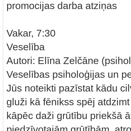
promocijas darba atziņas
Vakar, 7:30
Veselība
Autori: Elīna Zelčāne (psiho
Veselības psiholoģijas un p
Jūs noteikti pazīstat kādu cil
gluži kā fēnikss spēj atdzimt
kāpēc daži grūtību priekšā āt
piedzīvotajām grūtībām, atro