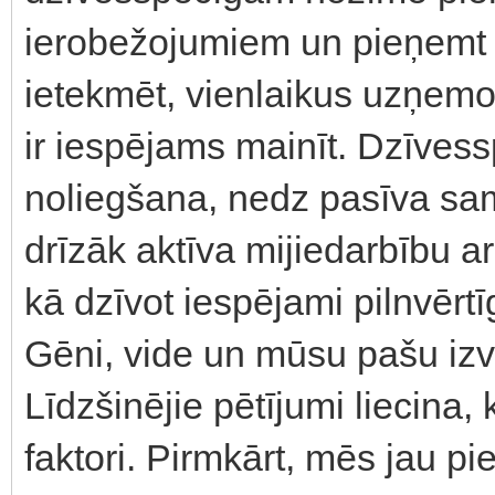
ierobežojumiem un pieņemt 
ietekmēt, vienlaikus uzņemot
ir iespējams mainīt. Dzīvess
noliegšana, nedz pasīva sam
drīzāk aktīva mijiedarbību a
kā dzīvot iespējami pilnvērtīg
Gēni, vide un mūsu pašu izv
Līdzšinējie pētījumi liecina
faktori. Pirmkārt, mēs jau p