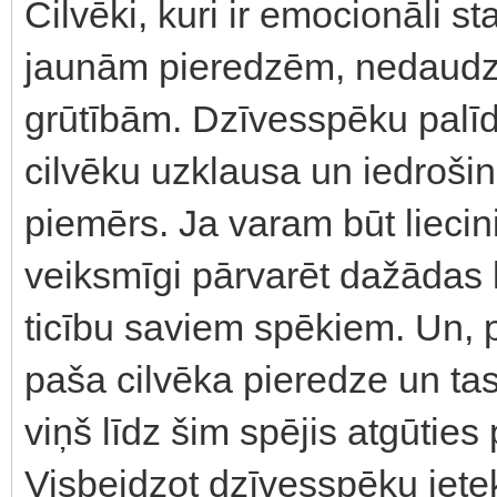
Cilvēki, kuri ir emocionāli st
jaunām pieredzēm, nedaudz 
grūtībām. Dzīvesspēku palīdz
cilvēku uzklausa un iedrošina
piemērs. Ja varam būt liecin
veiksmīgi pārvarēt dažādas 
ticību saviem spēkiem. Un,
paša cilvēka pieredze un tas
viņš līdz šim spējis atgūtie
Visbeidzot dzīvesspēku ietek