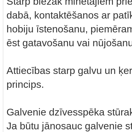
Starp biežāk minētajiem prie
dabā, kontaktēšanos ar pat
hobiju īstenošanu, piemēra
ēst gatavošanu vai nūjošanu
Attiecības starp galvu un ķe
princips.
Galvenie dzīvesspēka stūr
Ja būtu jānosauc galvenie s