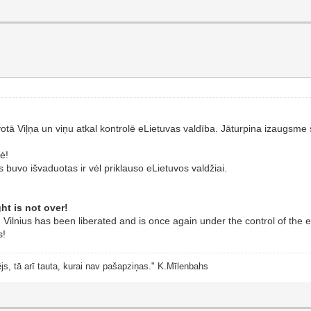
votā Viļņa un viņu atkal kontrolē eLietuvas valdība. Jāturpina izaugsme
ė!
 buvo išvaduotas ir vėl priklauso eLietuvos valdžiai.
ht is not over!
Vilnius has been liberated and is once again under the control of the
s!
js, tā arī tauta, kurai nav pašapziņas." K.Mīlenbahs