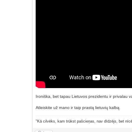
Ironiška, bet tapau Lietuvos prezidentu ir privalau
Atleiskite už mano ir taip prastą lietuvių kalbą.
"Kā cilvēks, kam trūkst pašcieņas, nav dīdzējs, bet nīcē