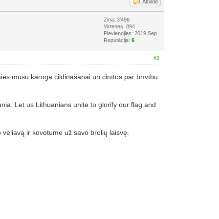
Atbilde
Ziņa: 3'496
Virtenes: 894
Pievienojies: 2019 Sep
Reputācija:
6
#2
imies mūsu karoga cildināšanai un cinītos par brīvību
ia. Let us Lithuanians unite to glorify our flag and
o vėliavą ir kovotume už savo brolių laisvę.