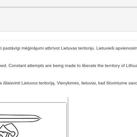
ti pastāvīgi mēģinājumi atbrīvot Lietuvas teritoriju. Lietuvieši apvienos
d. Constant attempts are being made to liberate the territory of Lithuan
šlaisvinti Lietuvos teritoriją. Vienykimės, lietuviai, kad šlovintume sav