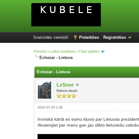
Sveicināts ciemiņš!
Pieteikties
Reģistrēties
Forums
›
Laika nosišana
›
Citas spēles
Eclesiar - Lietuva
Eclesiar - Lietuva
LvSnor
Raksta daudz
2025-07-03 1:38
Ironiskā kārtā es esmu kļuvis par Lietuvas preziden
Atvainojiet par manu gan jau slikto lietuviešu valodu