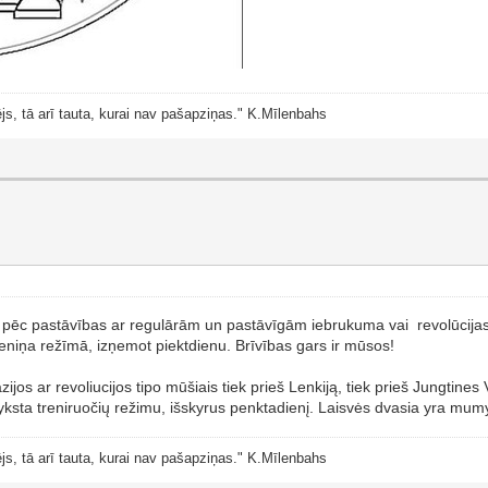
js, tā arī tauta, kurai nav pašapziņas." K.Mīlenbahs
mi pēc pastāvības ar regulārām un pastāvīgām iebrukuma vai revolūcijas
reniņa režīmā, izņemot piektdienu. Brīvības gars ir mūsos!
vazijos ar revoliucijos tipo mūšiais tiek prieš Lenkiją, tiek prieš Jungtine
yksta treniruočių režimu, išskyrus penktadienį. Laisvės dvasia yra mum
js, tā arī tauta, kurai nav pašapziņas." K.Mīlenbahs