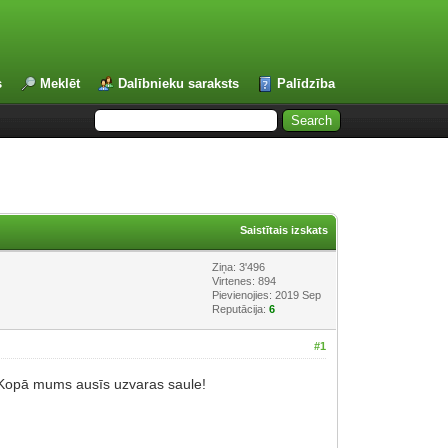
s
Meklēt
Dalībnieku saraksts
Palīdzība
Saistītais izskats
Ziņa: 3'496
Virtenes: 894
Pievienojies: 2019 Sep
Reputācija:
6
#1
m! Kopā mums ausīs uzvaras saule!