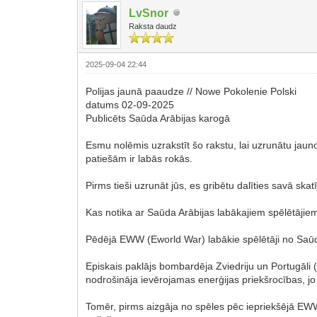
LvSnor
Raksta daudz
2025-09-04 22:44
Polijas jaunā paaudze // Nowe Pokolenie Polski
datums 02-09-2025
Publicēts Saūda Arābijas karogā
Esmu nolēmis uzrakstīt šo rakstu, lai uzrunātu jaun
patiešām ir labās rokās.
Pirms tieši uzrunāt jūs, es gribētu dalīties savā sk
Kas notika ar Saūda Arābijas labākajiem spēlētājie
Pēdējā EWW (Eworld War) labākie spēlētāji no Saūda 
Episkais paklājs bombardēja Zviedriju un Portugāli 
nodrošināja ievērojamas enerģijas priekšrocības, jo
Tomēr, pirms aizgāja no spēles pēc iepriekšējā EWW,