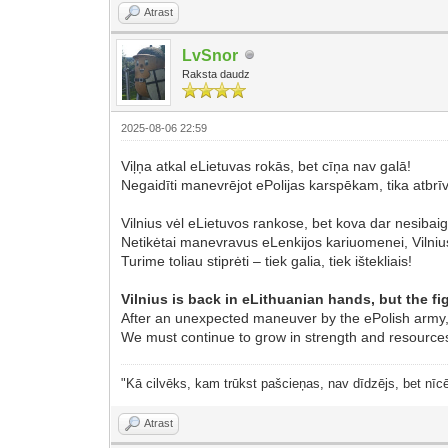
Atrast
LvSnor
Raksta daudz
2025-08-06 22:59
Viļņa atkal eLietuvas rokās, bet cīņa nav galā!
Negaidīti manevrējot ePolijas karspēkam, tika atbrī
Vilnius vėl eLietuvos rankose, bet kova dar nesibaig
Netikėtai manevravus eLenkijos kariuomenei, Vilnius
Turime toliau stiprėti – tiek galia, tiek ištekliais!
Vilnius is back in eLithuanian hands, but the fig
After an unexpected maneuver by the ePolish army, 
We must continue to grow in strength and resource
"Kā cilvēks, kam trūkst pašcieņas, nav dīdzējs, bet nīcē
Atrast