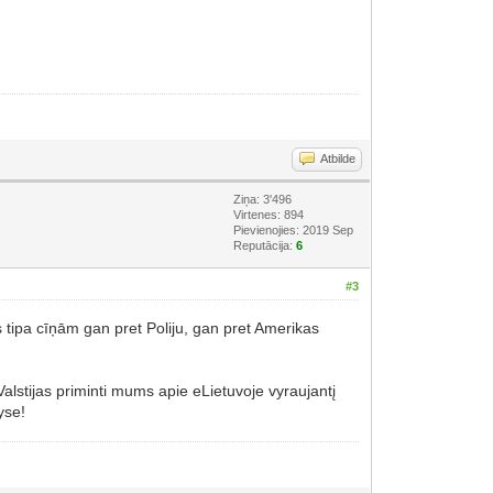
Atbilde
Ziņa: 3'496
Virtenes: 894
Pievienojies: 2019 Sep
Reputācija:
6
#3
 tipa cīņām gan pret Poliju, gan pret Amerikas
s Valstijas priminti mums apie eLietuvoje vyraujantį
yse!