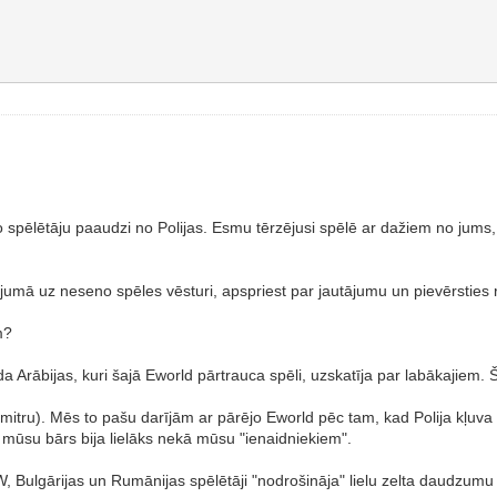
o spēlētāju paaudzi no Polijas. Esmu tērzējusi spēlē ar dažiem no jums
atījumā uz neseno spēles vēsturi, apspriest par jautājumu un pievērsties 
m?
Arābijas, kuri šajā Eworld pārtrauca spēli, uzskatīja par labākajiem. Š
(mitru). Mēs to pašu darījām ar pārējo Eworld pēc tam, kad Polija kļuva
 mūsu bārs bija lielāks nekā mūsu "ienaidniekiem".
 Bulgārijas un Rumānijas spēlētāji "nodrošināja" lielu zelta daudzumu P