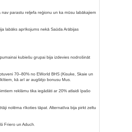
a nav parastu reljefa reģionu un ka mūsu labākajiem
 bija labāks aprīkojums nekā Saūda Arābijas
lēpumainai kubiešu grupai bija izdevies nodrošināt
ija aptuveni 70–80% no EWorld BHS (Kisuke, Skaie un
dkītiem, kā arī ar augšējo bonusu Mus.
mtiem reklāmu tika iegādāti ar 20% atlaidi īpašo
ji nolēma rīkoties tāpat. Alternatīva bija pirkt zeltu
aši Friero un Aduch.