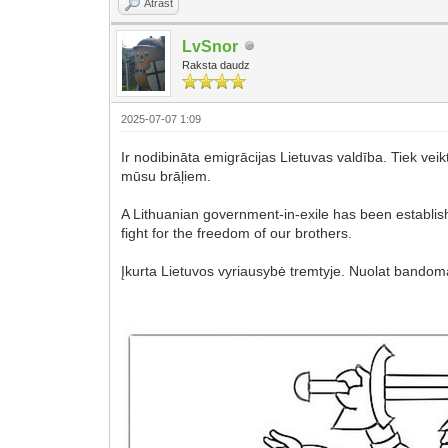
Atrast
LvSnor
Raksta daudz
2025-07-07 1:09
Ir nodibināta emigrācijas Lietuvas valdība. Tiek veik
mūsu brāļiem.
A Lithuanian government-in-exile has been establishe
fight for the freedom of our brothers.
Įkurta Lietuvos vyriausybė tremtyje. Nuolat bandoma i