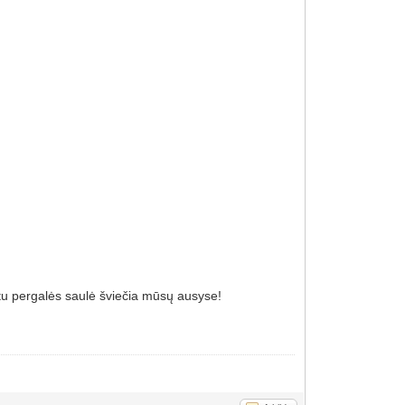
rtu pergalės saulė šviečia mūsų ausyse!