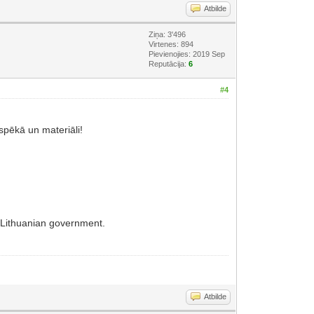
Atbilde
Ziņa: 3'496
Virtenes: 894
Pievienojies: 2019 Sep
Reputācija:
6
#4
 spēkā un materiāli!
 eLithuanian government.
Atbilde