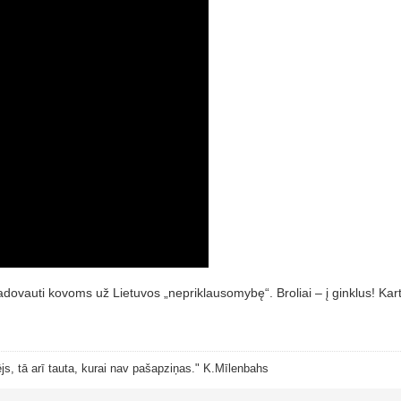
 vadovauti kovoms už Lietuvos „nepriklausomybę“. Broliai – į ginklus! Ka
js, tā arī tauta, kurai nav pašapziņas." K.Mīlenbahs