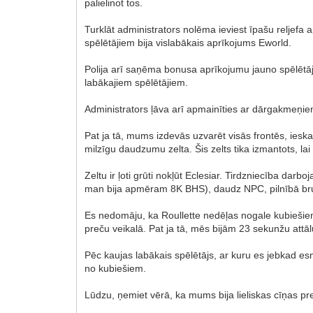
palielinot tos.
Turklāt administrators nolēma ieviest īpašu reljef
spēlētājiem bija vislabākais aprīkojums Eworld.
Polija arī saņēma bonusa aprīkojumu jauno spēlētāju
labākajiem spēlētājiem.
Administrators ļāva arī apmainīties ar dārgakmeņiem, 
Pat ja tā, mums izdevās uzvarēt visās frontēs, ieska
milzīgu daudzumu zelta. Šis zelts tika izmantots, 
Zeltu ir ļoti grūti nokļūt Eclesiar. Tirdzniecība d
man bija apmēram 8K BHS), daudz NPC, pilnībā bruņo
Es nedomāju, ka Roullette nedēļas nogale kubiešiem
preču veikalā. Pat ja tā, mēs bijām 23 sekunžu attā
Pēc kaujas labākais spēlētājs, ar kuru es jebkad esmu
no kubiešiem.
Lūdzu, ņemiet vērā, ka mums bija lieliskas cīņas pre