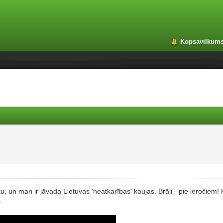
Kopsavilkum
tu, un man ir jāvada Lietuvas 'neatkarības' kaujas. Brāļi - pie ieročie
.