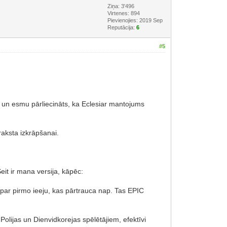
Ziņa: 3'496
Virtenes: 894
Pievienojies: 2019 Sep
Reputācija:
6
#5
, un esmu pārliecināts, ka Eclesiar mantojums
raksta izkrāpšanai.
eit ir mana versija, kāpēc:
 par pirmo ieeju, kas pārtrauca nap. Tas EPIC
olijas un Dienvidkorejas spēlētājiem, efektīvi