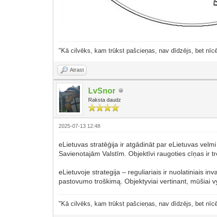
"Kā cilvēks, kam trūkst pašcieņas, nav dīdzējs, bet nīcē
Atrast
LvSnor
Raksta daudz
2025-07-13 12:48
eLietuvas stratēģija ir atgādināt par eLietuvas vel
Savienotajām Valstīm. Objektīvi raugoties cīņas ir t
eLietuvoje strategija – reguliariais ir nuolatiniais in
pastovumo troškimą. Objektyviai vertinant, mūšiai v
"Kā cilvēks, kam trūkst pašcieņas, nav dīdzējs, bet nīcē