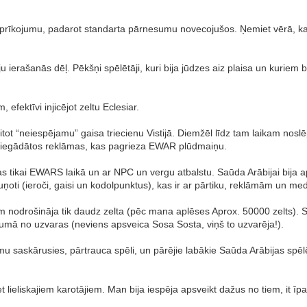
a aprīkojumu, padarot standarta pārnesumu novecojušos. Ņemiet vērā, k
 ierašanās dēļ. Pēkšņi spēlētāji, kuri bija jūdzes aiz plaisa un kuriem
efektīvi injicējot zeltu Eclesiar.
itot “neiespējamu” gaisa triecienu Vistijā. Diemžēl līdz tam laikam nos
lai iegādātos reklāmas, kas pagrieza EWAR plūdmaiņu.
arbojas tikai EWARS laikā un ar NPC un vergu atbalstu. Saūda Arābijai b
ti (ieroči, gaisi un kodolpunktus), kas ir ar pārtiku, reklāmām un me
 nodrošināja tik daudz zelta (pēc mana aplēses Aprox. 50000 zelts). Si
lumā no uzvaras (neviens apsveica Sosa Sosta, viņš to uzvarēja!).
 saskārusies, pārtrauca spēli, un pārējie labākie Saūda Arābijas spēlētā
t lieliskajiem karotājiem. Man bija iespēja apsveikt dažus no tiem, it īp