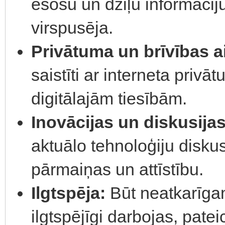
esošu un dziļu informāciju
virspusēja.
Privātuma un brīvības a
saistīti ar interneta priv
digitālajām tiesībām.
Inovācijas un diskusija
aktuālo tehnoloģiju diskus
pārmaiņas un attīstību.
Ilgtspēja:
Būt neatkarīga
ilgtspējīgi darbojas, patei