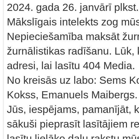
2024. gada 26. janvārī plkst
Mākslīgais intelekts zog mū
Nepieciešamība maksāt žurn
žurnālistikas radīšanu. Lūk
adresi, lai lasītu 404 Media.
No kreisās uz labo: Sems K
Kokss, Emanuels Maibergs.
Jūs, iespējams, pamanījāt, 
sākuši pieprasīt lasītājiem r
lasītu lielāko daļu rakstu m