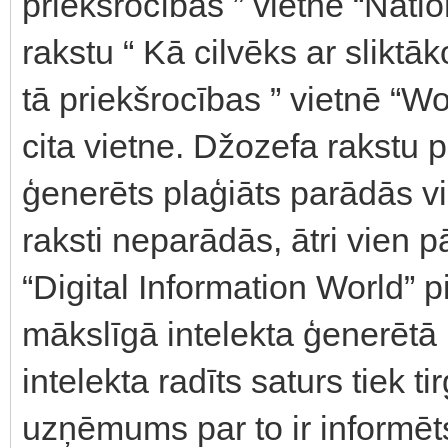
priekšrocības ” vietnē “Nati
rakstu “ Kā cilvēks ar sliktā
tā priekšrocības ” vietnē “W
cita vietne. Džozefa rakstu p
ģenerēts plaģiāts parādās 
raksti neparādās, ātri vien
“Digital Information World” 
mākslīgā intelekta ģenerētā
intelekta radīts saturs tiek 
uzņēmums par to ir informēts