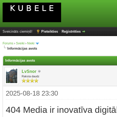
Sveicināts ciemiņš!
Pieteikties
Reģistrēties
Forums
›
Sveiki
›
Nieki
Informācijas avots
Informācijas avots
LvSnor
Raksta daudz
2025-08-18 23:30
404 Media ir inovatīva digitā