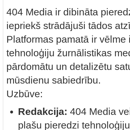
404 Media ir dibināta piere
iepriekš strādājuši tādos a
Platformas pamatā ir vēlme 
tehnoloģiju žurnālistikas med
pārdomātu un detalizētu sat
mūsdienu sabiedrību.
Uzbūve:
Redakcija:
404 Media veid
plašu pieredzi tehnoloģij