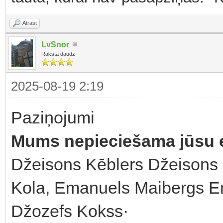
Atrast
LvSnor
Raksta daudz
2025-08-19 2:19
Paziņojumi
Mums nepieciešama jūsu e
Džeisons Kēblers Džeisons
Kola, Emanuels Maibergs E
Džozefs Kokss·