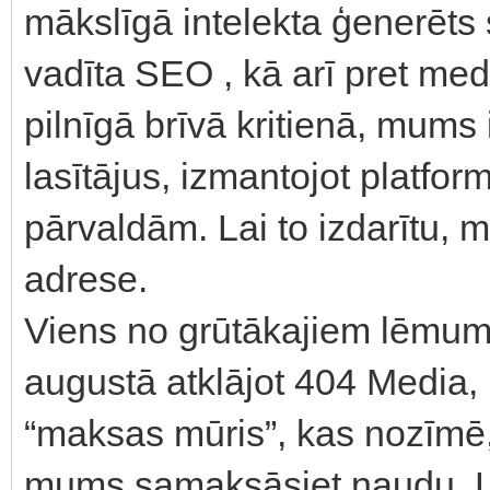
mākslīgā intelekta ģenerēts
vadīta SEO , kā arī pret med
pilnīgā brīvā kritienā, mums 
lasītājus, izmantojot platf
pārvaldām. Lai to izdarītu,
adrese.
Viens no grūtākajiem lēmum
augustā atklājot 404 Media, 
“maksas mūris”, kas nozīmē, k
mums samaksāsiet naudu. Lī