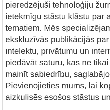
pieredzējuši tehnoloģiju žurn
ietekmīgu stāstu klāstu par 
tematiem. Mēs specializējam
ekskluzīvās publikācijās pa
intelektu, privātumu un inter
piedāvāt saturu, kas ne tikai
mainīt sabiedrību, saglabājot
Pievienojieties mums, lai ko
aizkulisēs esošos stāstus u