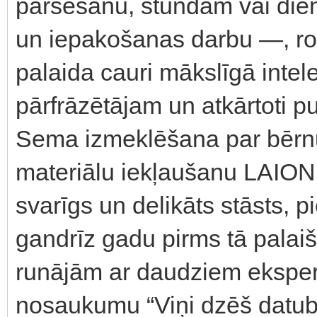
parsēšanu, stundām vai dien
un iepakošanas darbu —, r
palaida cauri mākslīgā intel
pārfrāzētājam un atkārtoti p
Sema izmeklēšana par bērn
materiālu iekļaušanu LAION l
svarīgs un delikāts stāsts, 
gandrīz gadu pirms tā palaiš
runājām ar daudziem eksperti
nosaukumu “Viņi dzēš datubā