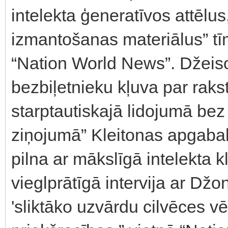
intelekta ģeneratīvos attēlus
izmantošanas materiālus” t
“Nation World News”. Džeiso
bezbiļetnieku kļuva par raks
starptautiskajā lidojumā bez 
ziņojumā” Kleitonas apgabala 
pilna ar mākslīgā intelekta
vieglprātīgā intervija ar Džon
'sliktāko uzvārdu cilvēces vēs