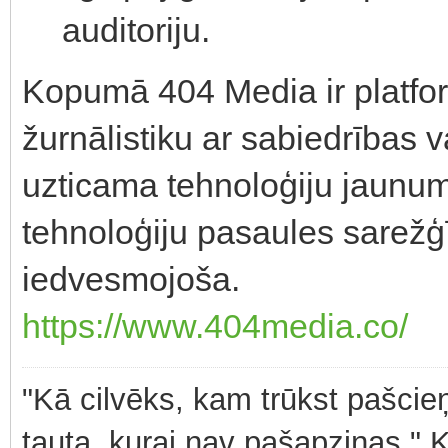
auditoriju.
Kopumā 404 Media ir platfo
žurnālistiku ar sabiedrības 
uzticama tehnoloģiju jaunumu
tehnoloģiju pasaules sarežģ
iedvesmojoša.
https://www.404media.co/
"Kā cilvēks, kam trūkst pašcieņ
tauta, kurai nav pašapziņas." 