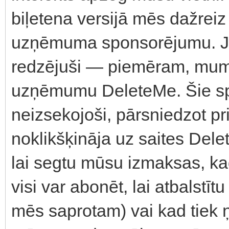
biļetena versijā mēs dažrei
uzņēmuma sponsorējumu. Jūs
redzējuši — piemēram, mums
uzņēmumu DeleteMe. Šie spo
neizsekojoši, pārsniedzot pr
noklikšķināja uz saites Dele
lai segtu mūsu izmaksas, ka
visi var abonēt, lai atbalstī
mēs saprotam) vai kad tiek ņe