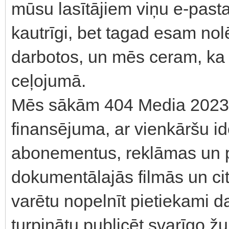
mūsu lasītājiem viņu e-past
kautrīgi, bet tagad esam nolēm
darbotos, un mēs ceram, ka 
ceļojumā.
Mēs sākām 404 Media 2023.
finansējuma, ar vienkāršu id
abonementus, reklāmas un 
dokumentālajās filmās un ci
varētu nopelnīt pietiekami d
turpinātu publicēt svarīgo žu