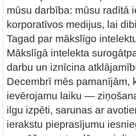
mūsu darbība: mūsu radītā
korporatīvos medijus, lai di
Tagad par mākslīgo intelektu
Mākslīgā intelekta surogātpa
darbu un iznīcina atklājamī
Decembrī mēs pamanījām, ka 
ievērojamu laiku — ziņošana
ilgu izpēti, sarunas ar avoti
ierakstu pieprasījumu iesni