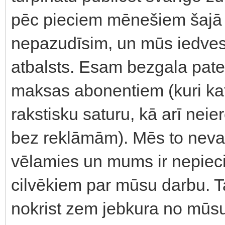
pēc pieciem mēnešiem šajā
nepazudīsim, un mūs iedves
atbalsts. Esam bezgala pateic
maksas abonentiem (kuri ka
rakstisku saturu, kā arī nei
bez reklāmām). Mēs to nevar
vēlamies un mums ir nepiecie
cilvēkiem par mūsu darbu. Ta
nokrist zem jebkura no mū