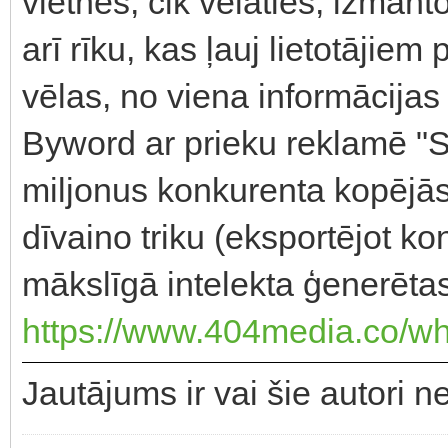
vietnēs, cik vēlaties, izman
arī rīku, kas ļauj lietotājiem 
vēlas, no viena informācij
Byword ar prieku reklamē "
miljonus konkurenta kopējās
dīvaino triku (eksportējot ko
mākslīgā intelekta ģenerētas
https://www.404media.co/wh
Jautājums ir vai šie autori 