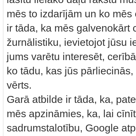
mēs to izdarījām un ko mēs 
ir tāda, ka mēs galvenokārt
žurnālistiku, ievietojot jūsu
jums varētu interesēt, cerībā
ko tādu, kas jūs pārliecinā
vērts.
Garā atbilde ir tāda, ka, pa
mēs apzināmies, ka, lai cīnī
sadrumstalotību, Google atpa