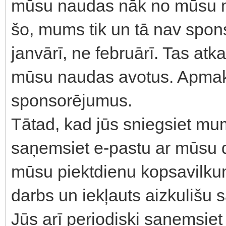
mūsu naudas nāk no mūsu m
šo, mums tik un tā nav spon
janvārī, ne februārī. Tas at
mūsu naudas avotus. Apmak
sponsorējumus.
Tātad, kad jūs sniegsiet mu
saņemsiet e-pastu ar mūsu d
mūsu piektdienu kopsavilku
darbs un iekļauts aizkulišu
Jūs arī periodiski saņemsiet