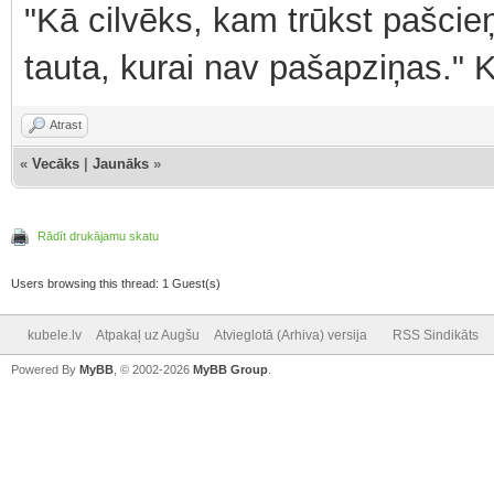
"Kā cilvēks, kam trūkst pašcieņ
tauta, kurai nav pašapziņas." 
Atrast
«
Vecāks
|
Jaunāks
»
Rādīt drukājamu skatu
Users browsing this thread: 1 Guest(s)
kubele.lv
Atpakaļ uz Augšu
Atvieglotā (Arhiva) versija
RSS Sindikāts
Powered By
MyBB
, © 2002-2026
MyBB Group
.