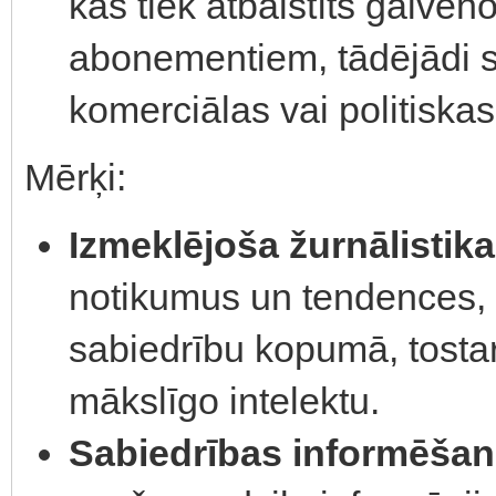
kas tiek atbalstīts galven
abonementiem, tādējādi s
komerciālas vai politiska
Mērķi:
Izmeklējoša žurnālistika
notikumus un tendences, 
sabiedrību kopumā, tosta
mākslīgo intelektu.
Sabiedrības informēšan