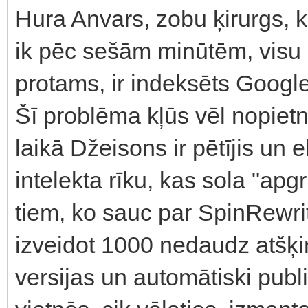
Hura Anvars, zobu ķirurgs, k
ik pēc sešām minūtēm, visu d
protams, ir indeksēts Googl
Šī problēma kļūs vēl nopiet
laikā Džeisons ir pētījis un 
intelekta rīku, kas sola "apgr
tiem, ko sauc par SpinRewrite
izveidot 1000 nedaudz atšķi
versijas un automātiski publ