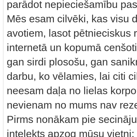
parādot nepieciešamību past
Mēs esam cilvēki, kas visu 
avotiem, lasot pētnieciskus 
internetā un kopumā cenšotie
gan sirdi plosošu, gan sanik
darbu, ko vēlamies, lai citi c
neesam daļa no lielas korpor
nevienam no mums nav reze
Pirms nonākam pie secināju
intelekts apzog mūsu vietni