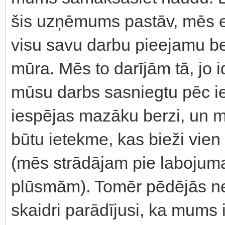
šis uzņēmums pastāv, mēs e
visu savu darbu pieejamu b
mūra. Mēs to darījām tā, jo 
mūsu darbs sasniegtu pēc ie
iespējas mazāku berzi, un 
būtu ietekme, kas bieži vien i
(mēs strādājam pie labojum
plūsmām). Tomēr pēdējās ne
skaidri parādījusi, ka mums i