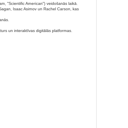
m, "Scientific American") veidošanās laikā.
rl Sagan, Isaac Asimov un Rachel Carson, kas
šanās.
turs un interaktīvas digitālās platformas.