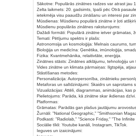
Sākotne: Populārās zinātnes radzes var atrast jau 1
Zelta laikmets: 20. gadsimts, īpaši pēc Otrā pasaul
ietekmēja visu paaudžu zināšanu un interesi par zin
Mūsdienas: Mūsdienu populārā zinātne ir ļoti atšķir
Mūsdienu populārās zinātnes raksturojums:
Dažādi formāti: Populārā zinātne ietver grāmatas, žur
Temati: Pētījumu spektrs ir plašs:
Astronomsija un kosmoloģija: Melnais caurums, tumš
Bioloģija un medicīna: Ģenētika, imūnoloģija, smad
Fizika: Kvantmehānika, relaitivtāte, enerģija.
Zinātnes stāsts: Zinātnes atklājumu, tehnoloģiju un
Vides zinātne un klimata pārmaiņas: Ilgtspēja, atjau
Stāstīšanas metodes:
Personalizācija: Autorpersonība, zinātnieku personī
Metaforas un salīdzinājumi: Skaidrs un saprotams 
Vizualizācijas: Attēli, diagrammas, animācijas, kas p
Pielietojums: Parāda, kā zinātne skar ikdienas dzīvi
Platformas:
Grāmatas: Parādās gan plašus jautājumu arovostus,
Žurnāli: "National Geographic," "Smithsonian Magaz
Podkasti: "Radiolab," "Science Friday," "The Infini
Sociālie tīkli: Youtube kanāli, Instagram, TikTok.
Ieguves un izaicinājumi: