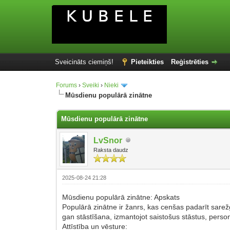
Sveicināts ciemiņš!
Pieteikties
Reģistrēties
Forums
›
Sveiki
›
Nieki
Mūsdienu populārā zinātne
Mūsdienu populārā zinātne
LvSnor
Raksta daudz
2025-08-24 21:28
Mūsdienu populārā zinātne: Apskats
Populārā zinātne ir žanrs, kas cenšas padarīt sarež
gan stāstīšana, izmantojot saistošus stāstus, person
Attīstība un vēsture: