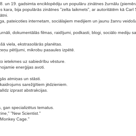
8. un 19. gadsimta enciklopēdiju un populāru zinātnes žurnālu (piemēra
es kara, bija populārās zinātnes "zelta laikmets", ar autoritātēm kā Ca
ātni.
īga, pateicoties internetam, sociālajiem medijiem un jaunu žanru veido
nāli, dokumentālās filmas, raidījumi, podkasti, blogi, sociālo mediju sa
ā viela, ekstrasolārās planētas.
zeņu pētījumi, mikrobu pasaules izpētē.
 to ietekmes uz sabiedrību vēsture.
nojamie enerģijas avoti.
gās atmiņas un stāsti.
skaidrojums sarežģītiem jēdzieniem.
alīdz izprast abstrakcijas.
.
 gan specializētus tematus.
ine," "New Scientist."
te Monkey Cage."