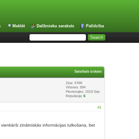
s
Meklēt
Dalībnieku saraksts
Palīdzība
Saistītais izskats
Ziņa: 3'496
Virtenes: 894
Pievienojies: 2019 Sep
Reputācija:
6
#1
vienkārši zinātniskās informācijas tulkošana, bet