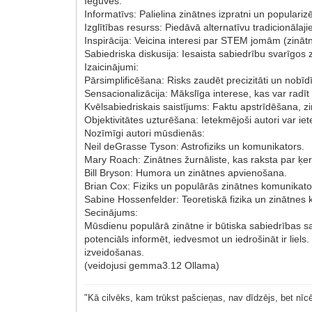
Ieguves:
Informatīvs: Palielina zinātnes izpratni un populariz
Izglītības resurss: Piedāvā alternatīvu tradicionālaj
Inspirācija: Veicina interesi par STEM jomām (zinātn
Sabiedriska diskusija: Iesaista sabiedrību svarīgos 
Izaicinājumi:
Pārsimplificēšana: Risks zaudēt precizitāti un nobīdī
Sensacionalizācija: Mākslīga interese, kas var radīt 
Kvēlsabiedriskais saistījums: Faktu apstrīdēšana, z
Objektivitātes uzturēšana: Ietekmējoši autori var iet
Nozīmīgi autori mūsdienās:
Neil deGrasse Tyson: Astrofiziks un komunikators.
Mary Roach: Zinātnes žurnāliste, kas raksta par ķ
Bill Bryson: Humora un zinātnes apvienošana.
Brian Cox: Fiziks un populārās zinātnes komunikato
Sabine Hossenfelder: Teoretiskā fizika un zinātnes k
Secinājums:
Mūsdienu populārā zinātne ir būtiska sabiedrības sas
potenciāls informēt, iedvesmot un iedrošināt ir liels
izveidošanas.
(veidojusi gemma3.12 Ollama)
"Kā cilvēks, kam trūkst pašcieņas, nav dīdzējs, bet nīcē