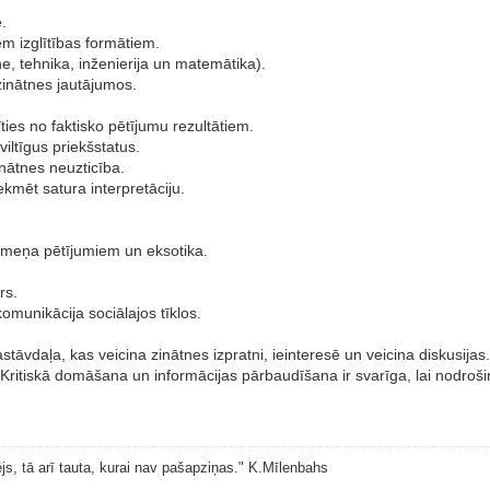
ē.
iem izglītības formātiem.
e, tehnika, inženierija un matemātika).
zinātnes jautājumos.
ties no faktisko pētījumu rezultātiem.
viltīgus priekšstatus.
inātnes neuzticība.
ekmēt satura interpretāciju.
ermeņa pētījumiem un eksotika.
rs.
omunikācija sociālajos tīklos.
tāvdaļa, kas veicina zinātnes izpratni, ieinteresē un veicina diskusijas
. Kritiskā domāšana un informācijas pārbaudīšana ir svarīga, lai nodrošin
js, tā arī tauta, kurai nav pašapziņas." K.Mīlenbahs