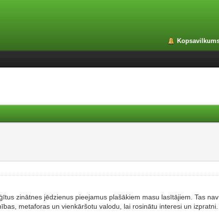
Kopsavilkum
ģītus zinātnes jēdzienus pieejamus plašākiem masu lasītājiem. Tas nav 
ības, metaforas un vienkāršotu valodu, lai rosinātu interesi un izpratni.