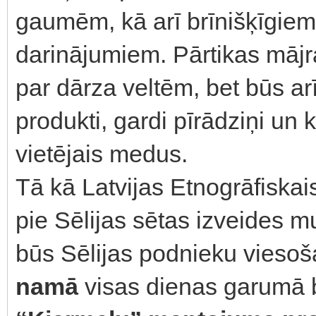
gaumēm, kā arī brīnišķīgiem
darinājumiem. Pārtikas mājra
par dārza veltēm, bet būs arī
produkti, gardi pīrādziņi un
vietējais medus.
Tā kā Latvijas Etnogrāfiskai
pie Sēlijas sētas izveides 
būs Sēlijas podnieku vieso
namā
visas dienas garumā b