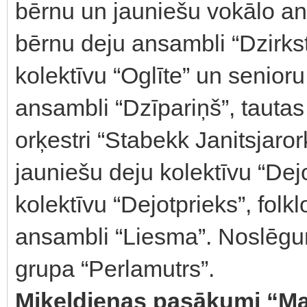
bērnu un jauniešu vokālo ansa
bērnu deju ansambli “Dzirkst
kolektīvu “Oglīte” un senioru
ansambli “Dzīpariņš”, tautas
orķestri “Stabekk Janitsjaro
jauniešu deju kolektīvu “Dej
kolektīvu “Dejotprieks”, folk
ansambli “Liesma”. Noslēgum
grupa “Perlamutrs”.
Miķeļdienas pasākumi “Ma