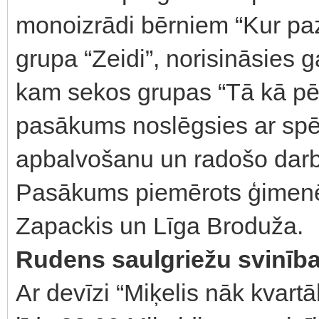
monoizrādi bērniem “Kur paz
grupa “Zeidi”, norisināsies 
kam sekos grupas “Tā kā pē
pasākums noslēgsies ar spē
apbalvošanu un radošo dar
Pasākums piemērots ģimenē
Zapackis un Līga Broduža.
Rudens saulgriežu svinības
Ar devīzi “Miķelis nāk kvartā