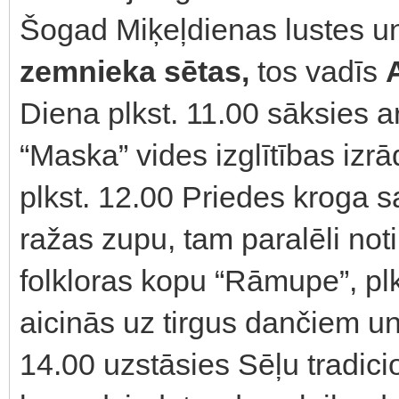
Šogad Miķeļdienas lustes un r
zemnieka sētas,
tos vadīs
Diena plkst. 11.00 sāksies ar
“Maska” vides izglītības izr
plkst. 12.00 Priedes kroga s
ražas zupu, tam paralēli noti
folkloras kopu “Rāmupe”, pl
aicinās uz tirgus dančiem un
14.00 uzstāsies Sēļu tradic