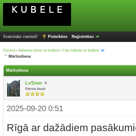
Sveicināts ciemiņš!
Pieteikties
Reģistrēties
Forums
›
Ikdienas dzīve un kultūra
›
Cita māksla un kultūra
Mārtiņdiena
Mārtiņdiena
LvSnor
Raksta daudz
2025-09-20 0:51
Rīgā ar dažādiem pasākum