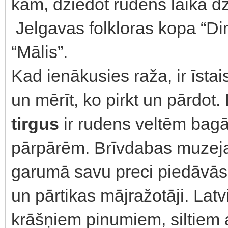
kam, dziedot rudens laika dz
Jelgavas folkloras kopa “Di
“Mālis”.
Kad ienākusies raža, ir īstais 
un mērīt, ko pirkt un pārdot.
tirgus
ir rudens veltēm bagāt
pārpārēm. Brīvdabas muzeja 
garumā savu preci piedāvās
un pārtikas mājražotāji. Latv
krāšņiem pinumiem, siltiem