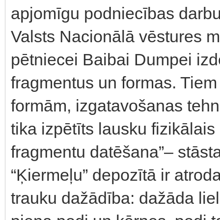
apjomīgu podniecības darb
Valsts Nacionālā vēstures 
pētniecei Baibai Dumpei izde
fragmentus un formas. Tiem ve
formām, izgatavošanas tehni
tika izpētīts lausku fizikālai
fragmentu datēšana”– stāsta 
“Ķiermeļu” depozītā ir atrod
trauku dažādība: dažāda lie