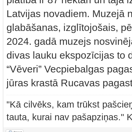
Latvijas novadiem. Muzejā 
glabāšanas, izglītojošais, pē
2024. gadā muzejs nosvinēja
divas lauku ekspozīcijas to 
“Vēveri” Vecpiebalgas pagast
jūras krastā Rucavas pagast
"Kā cilvēks, kam trūkst pašcieņ
tauta, kurai nav pašapziņas." 