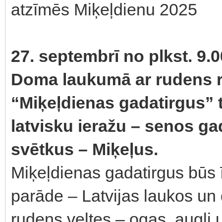
atzīmēs Miķeļdienu 2025
27. septembrī no plkst. 9.0
Doma laukumā ar rudens 
“Miķeļdienas gadatirgus” t
latvisku ieražu – senos g
svētkus – Miķeļus.
Miķeļdienas gadatirgus būs 
parāde – Latvijas laukos u
rudens veltes – ogas, augļi 