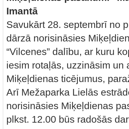
Imantā
Savukārt 28. septembrī no pl
dārzā norisināsies Miķeļdien
“Vilcenes” dalību, ar kuru k
iesim rotaļās, uzzināsim un
Miķeļdienas ticējumus, par
Arī Mežaparka Lielās estrād
norisināsies Miķeļdienas pa
plkst. 12.00 būs radošās dar