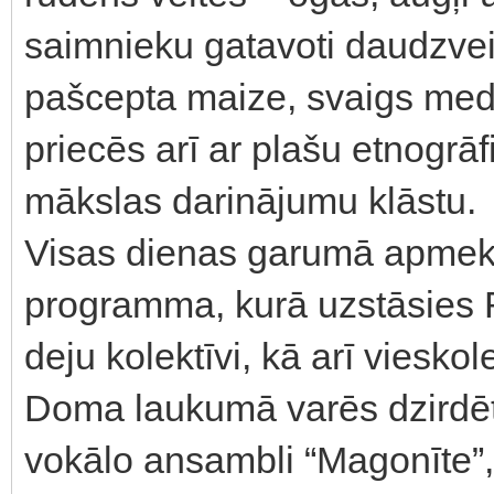
saimnieku gatavoti daudzveid
pašcepta maize, svaigs medu
priecēs arī ar plašu etnogrā
mākslas darinājumu klāstu.
Visas dienas garumā apmekl
programma, kurā uzstāsies R
deju kolektīvi, kā arī viesko
Doma laukumā varēs dzirdēt 
vokālo ansambli “Magonīte”,