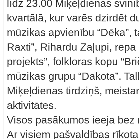
līdz 23.00 Miķeļdienas svinīb
kvartālā, kur varēs dzirdēt du
mūzikas apvienību “Dēka”, 
Raxti”, Rihardu Zaļupi, repa
projekts”, folkloras kopu “Bri
mūzikas grupu “Dakota”. Tall
Miķeļdienas tirdziņš, meista
aktivitātes.
Visos pasākumos ieeja bez
Ar visiem pašvaldības rīkota