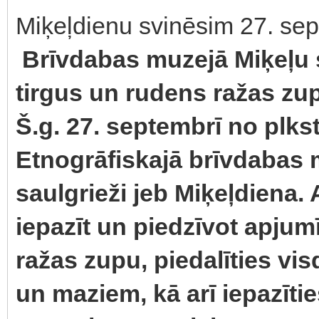
Miķeļdienu svinēsim 27. se
Brīvdabas muzejā Miķeļu 
tirgus un rudens ražas zu
Š.g. 27. septembrī no plkst
Etnogrāfiskajā brīvdabas m
saulgrieži jeb Miķeļdiena.
iepazīt un piedzīvot apjum
ražas zupu, piedalīties vis
un maziem, kā arī iepazītie