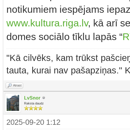
notikumiem iespējams iepazī
www.kultura.riga.lv
, kā arī s
domes sociālo tīklu lapās “
R
"Kā cilvēks, kam trūkst pašcieņ
tauta, kurai nav pašapziņas." 
Atrast
LvSnor
Raksta daudz
2025-09-20 1:12