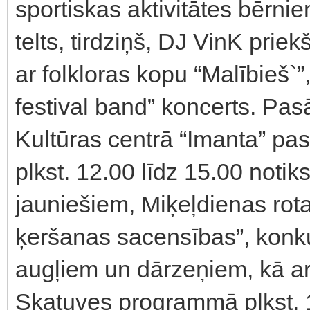
sportiskas aktivitātes bērni
telts, tirdziņš, DJ VinK pri
ar folkloras kopu “Malībieš`
festival band” koncerts. Pa
Kultūras centrā “Imanta” pas
plkst. 12.00 līdz 15.00 noti
jauniešiem, Miķeļdienas rota
ķeršanas sacensības”, konku
augļiem un dārzeņiem, kā arī
Skatuves programmā plkst. 1