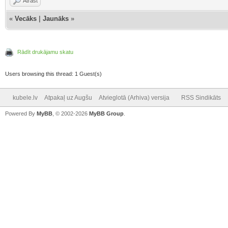
Atrast
«
Vecāks
|
Jaunāks
»
Rādīt drukājamu skatu
Users browsing this thread: 1 Guest(s)
kubele.lv
Atpakaļ uz Augšu
Atvieglotā (Arhiva) versija
RSS Sindikāts
Powered By
MyBB
, © 2002-2026
MyBB Group
.