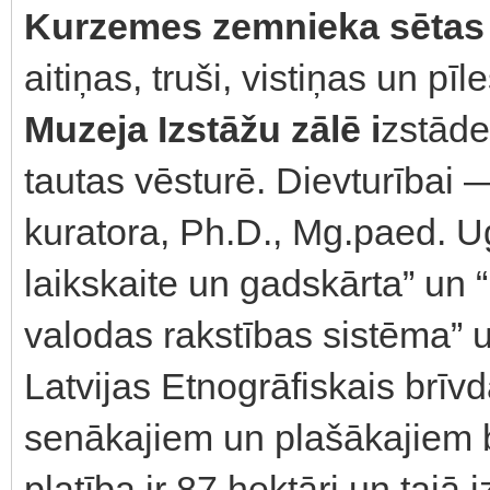
Kurzemes zemnieka sētas
aitiņas, truši, vistiņas un pīle
Muzeja Izstāžu zālē i
zstāde
tautas vēsturē. Dievturībai 
kuratora, Ph.D., Mg.paed. U
laikskaite un gadskārta” un 
valodas rakstības sistēma” u
Latvijas Etnogrāfiskais brīv
senākajiem un plašākajiem 
platība ir 87 hektāri un tajā