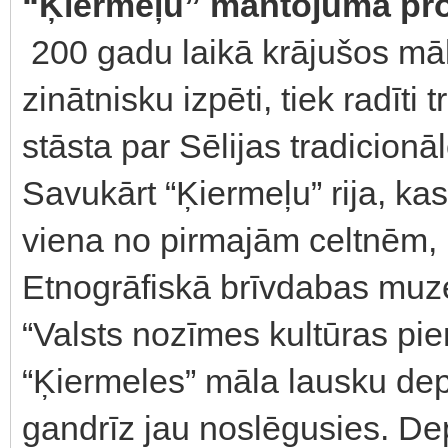
“Ķiermeļu” mantojuma pro
200 gadu laikā krājušos māl
zinātnisku izpēti, tiek radīti
stāsta par Sēlijas tradicionā
Savukārt “Ķiermeļu” rija, kas
viena no pirmajām celtnēm, k
Etnogrāfiskā brīvdabas muze
“Valsts nozīmes kultūras pi
“Ķiermeles” māla lausku de
gandrīz jau noslēgusies. Dep