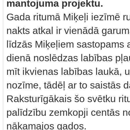
mantojuma projektu.
Gada ritumā Miķeļi iezīmē r
nakts atkal ir vienādā garumā
līdzās Miķeļiem sastopams a
dienā noslēdzas labības pļa
mīt ikvienas labības laukā, u
nozīme, tādēļ ar to saistās d
Raksturīgākais šo svētku rit
palīdzību zemkopji centās n
nākamajos gados.