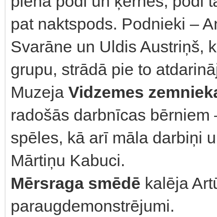
piena podi un ķērnes, podi t
pat naktspods. Podnieki – 
Svarāne un Uldis Austriņš, k
grupu, strādā pie to atdari
Muzeja
Vidzemes zemnieka
radošās darbnīcas bērniem 
spēles, kā arī māla darbiņi 
Mārtiņu Kabuci.
Mērsraga smēdē
kalēja Art
paraugdemonstrējumi.