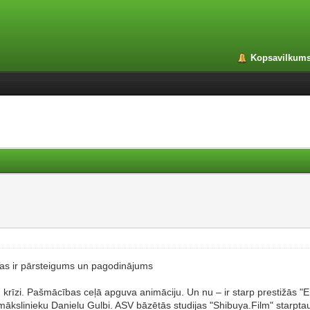
Kopsavilkum
 Tas ir pārsteigums un pagodinājums
krīzi. Pašmācības ceļā apguva animāciju. Un nu – ir starp prestižās "E
u mākslinieku Danielu Gulbi. ASV bāzētās studijas "Shibuya.Film" starpt