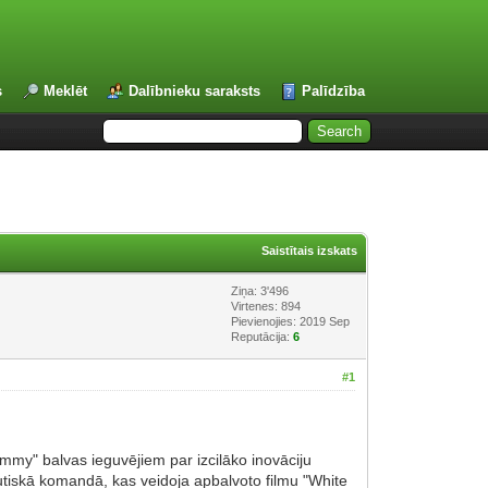
s
Meklēt
Dalībnieku saraksts
Palīdzība
Saistītais izskats
Ziņa: 3'496
Virtenes: 894
Pievienojies: 2019 Sep
Reputācija:
6
#1
mmy" balvas ieguvējiem par izcilāko inovāciju
autiskā komandā, kas veidoja apbalvoto filmu "White