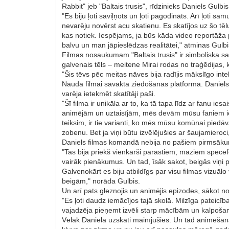
Rabbit" jeb "Baltais trusis", rīdzinieks Daniels Gulbis
"Es biju ļoti saviļņots un ļoti pagodināts. Arī ļoti 
nevarēju novērst acu skatienu. Es skatījos uz šo tēlu
kas notiek. Iespējams, ja būs kāda video reportāža
balvu un man jāpieslēdzas realitātei," atminas Gulbi
Filmas nosaukumam "Baltais trusis" ir simboliska sa
galvenais tēls – meitene Mirai rodas no traģēdijas, 
"Šis tēvs pēc meitas nāves bija radījis mākslīgo intel
Nauda filmai savākta ziedošanas platformā. Daniels u
varēja ietekmēt skatītāji paši.
"Šī filma ir unikāla ar to, ka tā tapa līdz ar fanu 
animējām un uztaisījām, mēs devām mūsu faniem iespē
teiksim, ir tie varianti, ko mēs mūsu komūnai piedā
zobenu. Bet ja viņi būtu izvēlējušies ar šaujamieroci,
Daniels filmas komandā nebija no pašiem pirmsākumi
"Tas bija priekš vienkārši parastiem, maziem specef
vairāk pienākumus. Un tad, īsāk sakot, beigās viņi 
Galvenokārt es biju atbildīgs par visu filmas vizuāl
beigām," norāda Gulbis.
Un arī pats gleznojis un animējis epizodes, sākot n
"Es ļoti daudz iemācījos tajā skolā. Milzīga pateicīb
vajadzēja pieņemt izvēli starp mācībām un kalpošan
Vēlāk Daniela uzskati mainījušies. Un tad animēšan