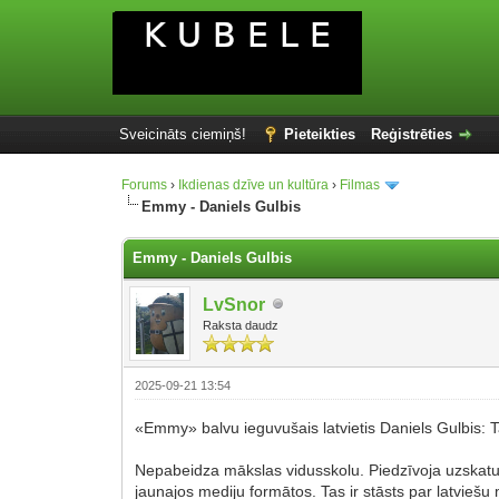
Sveicināts ciemiņš!
Pieteikties
Reģistrēties
Forums
›
Ikdienas dzīve un kultūra
›
Filmas
Emmy - Daniels Gulbis
Emmy - Daniels Gulbis
LvSnor
Raksta daudz
2025-09-21 13:54
«Emmy» balvu ieguvušais latvietis Daniels Gulbis:
Nepabeidza mākslas vidusskolu. Piedzīvoja uzskatu 
jaunajos mediju formātos. Tas ir stāsts par latvieš