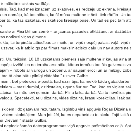
 ir mākslinieciskais vadītājs.
samulsis. Tad, kad mēs iznācām uz skatuves, es redzēju uz ekrāna, kreisaj
 un domāju, kā tas nākas, ka šī mūsu multene ir šeit, tiek rādīta. Un tad 
 par to, kā tas izskatās, es skatīšos kreisajā pusē. Un tad es pēc tam
s.
saiste ar Alisi Brīnumzemē – ar jaunas pasaules atklāšanu, ar dažādām 
kas notikusi viņas ģimenē.
ektu, lai turpinātu attiecības ar meitu, un viņš nespēj palaist vaļā, viņš 
zsver, ka ir atbildīgs par filmas māksliniecisko daļu un nav autors ne s
iesaisti. Un, teiksim, 10.18 uzskatāms piemērs šajā multenē ir kaujas ain
ju izvēlēties no ieroču arsenāla, kādus ieročus tad šis galvenais var
vājām – robots ar vairogu un zobenu, ar šaujamieroci un ar milzīgu zobe
 tad tā aina būtu pilnīgi citādāka," uzsver Gulbis.
em. Bet pieteicies e-pastā, kad uzzinājis, ka meklē kādu gabaldarbu 
ektiem – mazi dūmiņi, dzirksteles, uguns šur tur. Tad, kad es viņiem sā
pateica, ka mēs tevi ņemsim darbā. Pilna laika darbā. Vai tu nevēlies p
o valodu. Specefekti, tēlu dizains, vides dizains, krāsu korekcijas. Īsāk
o skicēm līdz gatavam rezultātam. Izglītību viņš apguvis Rīgas Dizaina
a visiem skolotājiem. Man ļoti žēl, ka es nepabeidzu to skolu. Tajā laikā
u Dievam," stāsta Gulbis.
ai nepieciešamās datorprogrammas viņš apguvis pašmācības ceļā. Aptuve