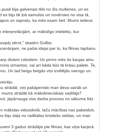
ā pusē bija galvenais tēls no šīs multenes, un es
es biju tik ļoti samulsis un novērsies no visa tā,
 attapos un sapratu, ka mēs esam šeit. Mums iedeva
interpretācijām, ar mākslīgo intelektu, kur
nespēj sērot," skaidro Gulbis.
cenārijam, ne pašai idejai par to, ka filmas tapšanu
a starp diviem robotiem. Un pirms mēs šo kaujas ainu
onis izmantos, vai arī kāda būs tā krāsu palete. Te,
nu. Un tad beigu beigās viņi izvēlējās vairogu un
veicēju.
ku strādāt, viņi pakāpeniski man deva vairāk un
ie mums strādāt kā mākslinieciskais vadītājs?
 sakot, jāpārrauga viss darba process no sākuma līdz
 un mākslas vidusskolā, taču mācības nav pabeidzis.
 es biju daļa no radikālas kristiešu sektas, un man
ni 3 gadus strādājis pie filmas, kas viņa karjerā