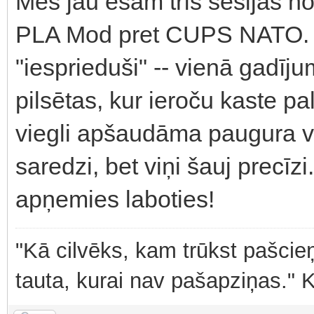
Mēs jau esam trīs sesijas n
PLA Mod pret CUPS NATO. N
"iesprieduši" -- vienā gadīju
pilsētas, kur ieroču kaste pa
viegli apšaudāma paugura virs
saredzi, bet viņi šauj precī
apņemies laboties!
"Kā cilvēks, kam trūkst pašcieņ
tauta, kurai nav pašapziņas." 