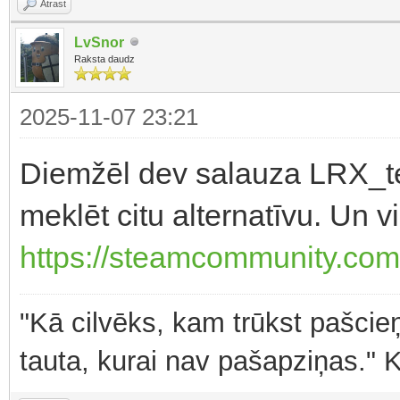
Atrast
LvSnor
Raksta daudz
2025-11-07 23:21
Diemžēl dev salauza LRX_t
meklēt citu alternatīvu. Un v
https://steamcommunity.com/
"Kā cilvēks, kam trūkst pašcieņ
tauta, kurai nav pašapziņas." 