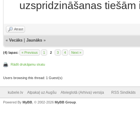
uzspridzināšanas tiešām iz
Atrast
«
Vecāks
|
Jaunāks
»
(4) lapas:
« Previous
1
2
3
4
Next »
Rādīt drukājamu skatu
Users browsing this thread: 1 Guest(s)
kubele.lv
Atpakaļ uz Augšu
Atvieglotā (Arhiva) versija
RSS Sindikāts
Powered By
MyBB
, © 2002-2026
MyBB Group
.