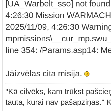
[UA_Warbelt_sso] not found
4:26:30 Mission WARMACHI
2025/11/09, 4:26:30 Warnin
mpmissions\__cur_mp.swu_pu
line 354: /Params.asp14: M
Jāizvēlas cita misija.
"Kā cilvēks, kam trūkst pašcieņ
tauta, kurai nav pašapziņas." 