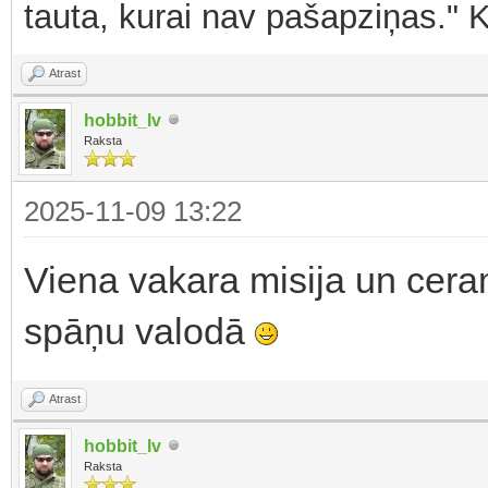
tauta, kurai nav pašapziņas." 
Atrast
hobbit_lv
Raksta
2025-11-09 13:22
Viena vakara misija un cerams
spāņu valodā
Atrast
hobbit_lv
Raksta