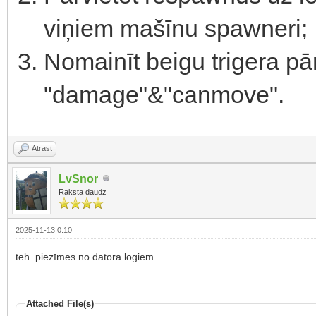
viņiem mašīnu spawneri;
Nomainīt beigu trigera pār
"damage"&"canmove".
Atrast
LvSnor
Raksta daudz
2025-11-13 0:10
teh. piezīmes no datora logiem.
Attached File(s)