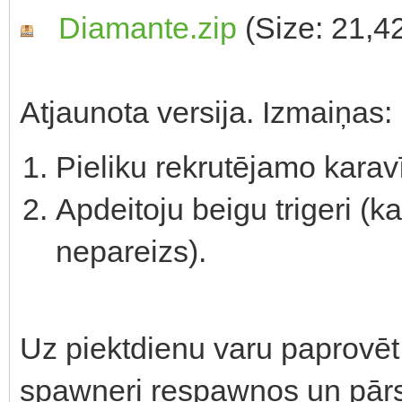
Diamante.zip
(Size: 21,4
Atjaunota versija. Izmaiņas:
Pieliku rekrutējamo karavī
Apdeitoju beigu trigeri (ka
nepareizs).
Uz piektdienu varu paprovēt 
spawneri respawnos un pārsk