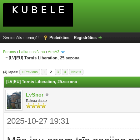
Sveicināts ciemiņš!
Pieteikties
Reģistrēties
Forums
›
Laika nosišana
›
ArmA3
[LV|EU] Tornis Liberation, 25.sezona
(4) lapas:
« Previous
1
2
3
4
Next »
[LV|EU] Tornis Liberation, 25.sezona
LvSnor
Raksta daudz
2025-10-27 19:31