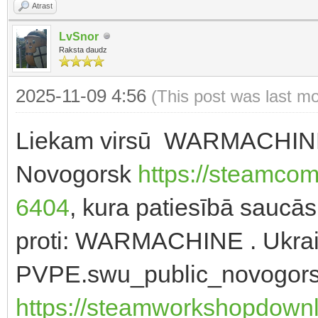
Atrast
LvSnor
Raksta daudz
2025-11-09 4:56
(This post was last m
Liekam virsū WARMACHINE:
Novogorsk
https://steamcom
6404
, kura patiesībā saucā
proti: WARMACHINE . Ukrai
PVPE.swu_public_novogorsk
https://steamworkshopdownl