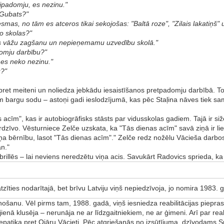
tipadomju, es nezinu."
 Gubats?"
as, no tām es atceros tikai sekojošas: "Baltā roze", "Zilais lakatiņš" 
no skolas?"
ētas vāžu zagšanu un nepieņemamu uzvedību skolā."
domju darbību?"
 es neko nezinu."
u?"
pret meiteni un noliedza jebkādu iesaistīšanos pretpadomju darbībā.
argu sodu – astoņi gadi ieslodzījumā, kas pēc Staļina nāves tiek sa
cīm", kas ir autobiogrāfisks stāsts par vidusskolas gadiem. Tajā ir siže
rdzīvo. Vēsturniece Zelče uzskata, ka "Tās dienas acīm" savā ziņā ir lie
ņa bērnību, lasot "Tās dienas acīm"." Zelče redz nožēlu Vācieša darbos, 
an."
 brillēs – lai neviens neredzētu viņa acis. Savukārt Radovics sprieda, k
īties nodarītajā, bet brīvu Latviju viņš nepiedzīvoja, jo nomira 1983.
ošanu. Vēl pirms tam, 1988. gadā, viņš iesniedza reabilitācijas piepra
nā klusēja – nerunāja ne ar līdzgaitniekiem, ne ar ģimeni. Arī par reabi
nepatika pret Ojāru Vācieti. Pēc atgriešanās no izsūtījuma, dzīvodams S