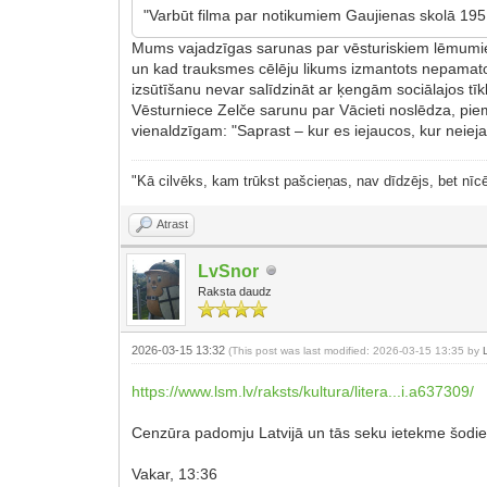
"Varbūt filma par notikumiem Gaujienas skolā 195
Mums vajadzīgas sarunas par vēsturiskiem lēmumiem,
un kad trauksmes cēlēju likums izmantots nepamato
izsūtīšanu nevar salīdzināt ar ķengām sociālajos tīk
Vēsturniece Zelče sarunu par Vācieti noslēdza, piemi
vienaldzīgam: "Saprast – kur es iejaucos, kur neiej
"Kā cilvēks, kam trūkst pašcieņas, nav dīdzējs, bet nīcē
Atrast
LvSnor
Raksta daudz
2026-03-15 13:32
(This post was last modified: 2026-03-15 13:35 by
https://www.lsm.lv/raksts/kultura/litera...i.a637309/
Cenzūra padomju Latvijā un tās seku ietekme šodien
Vakar, 13:36