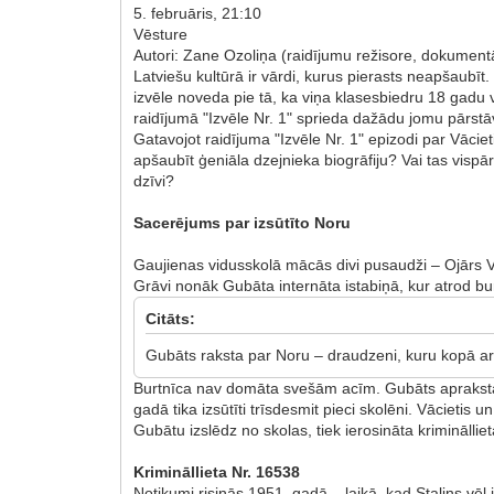
5. februāris, 21:10
Vēsture
Autori: Zane Ozoliņa (raidījumu režisore, dokumentāl
Latviešu kultūrā ir vārdi, kurus pierasts neapšaubīt.
izvēle noveda pie tā, ka viņa klasesbiedru 18 gadu 
raidījumā "Izvēle Nr. 1" sprieda dažādu jomu pārstāv
Gatavojot raidījuma "Izvēle Nr. 1" epizodi par Vācie
apšaubīt ģeniāla dzejnieka biogrāfiju? Vai tas vispār 
dzīvi?
Sacerējums par izsūtīto Noru
Gaujienas vidusskolā mācās divi pusaudži – Ojārs 
Grāvi nonāk Gubāta internāta istabiņā, kur atrod b
Citāts:
Gubāts raksta par Noru – draudzeni, kuru kopā ar 
Burtnīca nav domāta svešām acīm. Gubāts apraksta kā
gadā tika izsūtīti trīsdesmit pieci skolēni. Vācieti
Gubātu izslēdz no skolas, tiek ierosināta krimināl
Krimināllieta Nr. 16538
Notikumi risinās 1951. gadā – laikā, kad Staļins vēl 