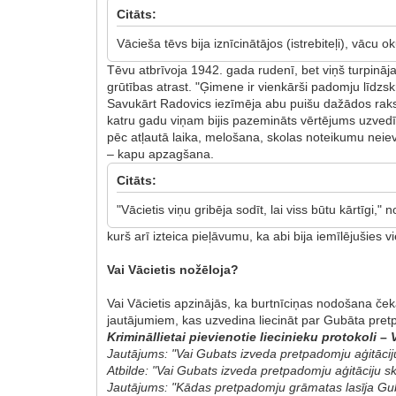
Citāts:
Vācieša tēvs bija iznīcinātājos (istrebiteļi), vācu 
Tēvu atbrīvoja 1942. gada rudenī, bet viņš turpināj
grūtības atrast. "Ģimene ir vienkārši padomju līdzsk
Savukārt Radovics iezīmēja abu puišu dažādos raks
katru gadu viņam bijis pazemināts vērtējums uzvedī
pēc atļautā laika, melošana, skolas noteikumu nei
– kapu apzagšana.
Citāts:
"Vācietis viņu gribēja sodīt, lai viss būtu kārtīgi,"
kurš arī izteica pieļāvumu, ka abi bija iemīlējušies
Vai Vācietis nožēloja?
Vai Vācietis apzinājās, ka burtnīciņas nodošana čeka
jautājumiem, kas uzvedina liecināt par Gubāta pretp
Krimināllietai pievienotie liecinieku protokoli
–
V
Jautājums: "Vai Gubats izveda pretpadomju aģitācij
Atbilde: "Vai Gubats izveda pretpadomju aģitāciju s
Jautājums: "Kādas pretpadomju grāmatas lasīja Gu