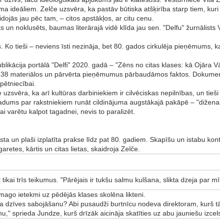
a ideāliem. Zelče uzsvēra, ka pastāv būtiska atšķirība starp tiem, kuri 
dojās jau pēc tam, – citos apstākļos, ar citu cenu.
ks un noklusēts, baumas literārajā vidē klīda jau sen. "Delfu" žurnālists 
is. Ko tieši – neviens īsti nezināja, bet 80. gados cirkulēja pieņēmums, ka
ikācija portālā "Delfi" 2020. gadā – "Zēns no citas klases: kā Ojāra 
 16538 materiālos un pārvērta pieņēmumus pārbaudāmos faktos. Dokument
pētniecībai.
uzsvēra, ka arī kultūras darbiniekiem ir cilvēciskas nepilnības, un tieš
eradums par rakstniekiem runāt cildinājuma augstākajā pakāpē – "diženai
lai varētu kalpot tagadnei, nevis to paralizēt.
a un plaši izplatīta prakse līdz pat 80. gadiem. Skapīšu un istabu kontr
retes, kārtis un citas lietas, skaidroja Zelče.
kai trīs teikumus. "Pārējais ir tukšu salmu kulšana, slikta dzeja par mī
 smago ietekmi uz pēdējās klases skolēna likteni.
ieša dzīves sabojāšanu? Abi pusaudži burtnīcu nodeva direktoram, kurš 
u," sprieda Jundze, kurš drīzāk aicināja skatīties uz abu jauniešu izce