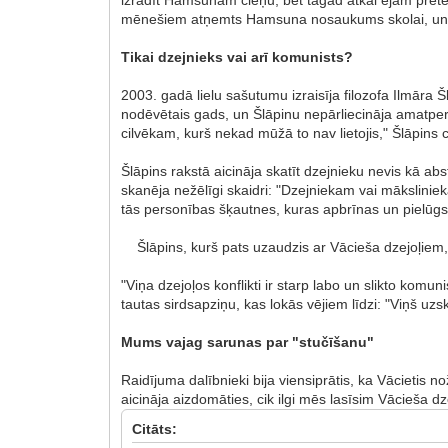
mēnešiem atņemts Hamsuna nosaukums skolai, un nor
Tikai dzejnieks vai arī komunists?
2003. gadā lielu sašutumu izraisīja filozofa Ilmāra
nodēvētais gads, un Šlāpinu nepārliecināja amatper
cilvēkam, kurš nekad mūžā to nav lietojis," Šlāpins c
Šlāpins rakstā aicināja skatīt dzejnieku nevis kā ab
skanēja nežēlīgi skaidri: "Dzejniekam vai mākslinie
tās personības šķautnes, kuras apbrīnas un pielūgs
Šlāpins, kurš pats uzaudzis ar Vācieša dzejoļiem, a
"Viņa dzejoļos konflikti ir starp labo un slikto komun
tautas sirdsapziņu, kas lokās vējiem līdzi: "Viņš uzskat
Mums vajag sarunas par "stučīšanu"
Raidījuma dalībnieki bija viensiprātis, ka Vācietis 
aicināja aizdomāties, cik ilgi mēs lasīsim Vācieša dz
Citāts: