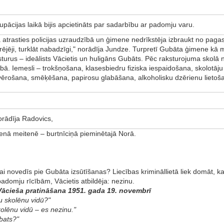
okupācijas laikā bijis apcietināts par sadarbību ar padomju varu.
a atrasties policijas uzraudzībā un ģimene nedrīkstēja izbraukt no paga
rējēji, turklāt nabadzīgi," norādīja Jundze. Turpretī Gubāta ģimene kā 
turus – ideālists Vācietis un huligāns Gubāts. Pēc raksturojuma skol
bā. Iemesli – trokšņošana, klasesbiedru fiziska iespaidošana, skolotāj
evērošana, smēķēšana, papirosu glabāšana, alkoholisku dzērienu lietoš
 norādīja Radovics,
 vienā meitenē – burtnīciņā pieminētajā Norā.
i novedīs pie Gubāta izsūtīšanas? Liecības krimināllietā liek domāt, ka d
adomju rīcībām, Vācietis atbildēja: nezinu.
ācieša pratināšana 1951. gada 19. novembrī
u skolēnu vidū?"
kolēnu vidū – es nezinu."
bats?"