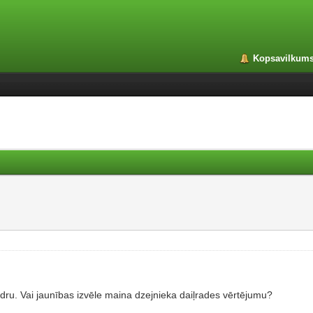
Kopsavilkum
edru. Vai jaunības izvēle maina dzejnieka daiļrades vērtējumu?