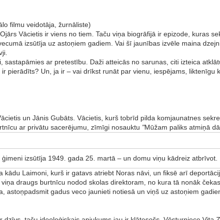
o filmu veidotāja, žurnāliste)
 Ojārs Vācietis ir viens no tiem. Taču viņa biogrāfijā ir epizode, kuras
vecumā izsūtīja uz astoņiem gadiem. Vai šī jaunības izvēle maina dzejni
ji.
ti, sastapāmies ar pretestību. Daži atteicās no sarunas, citi izteica at
ir pierādīts? Un, ja ir – vai drīkst runāt par vienu, iespējams, liktenīgu
Vācietis un Jānis Gubāts. Vācietis, kurš tobrīd pilda komjaunatnes se
urtnīcu ar privātu sacerējumu, zīmīgi nosauktu
"
Mūžam paliks atmiņā dār
ģimeni izsūtīja 1949. gada 25. martā – un domu viņu kādreiz atbrīvot.
du Laimoni, kurš ir gatavs atriebt Noras nāvi, un fiksē arī deportācij
s un viņa draugs burtnīcu nodod skolas direktoram, no kura tā nonāk čekas
lieta, astoņpadsmit gadus veco jaunieti notiesā un viņš uz astoņiem ga
ir dzīvs, taču ideoloģiskais apjukums jau ir klātesošs. Vēsturniece Vita 