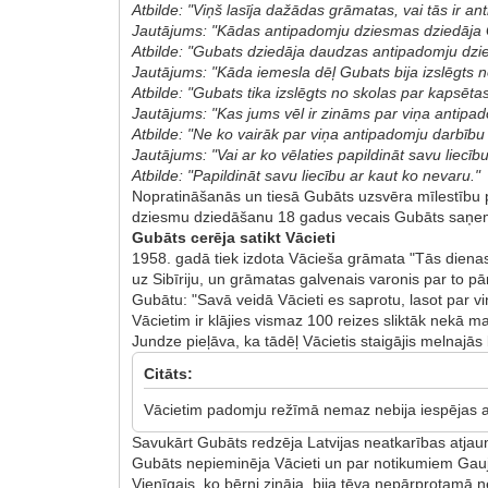
Atbilde: "Viņš lasīja dažādas grāmatas, vai tās ir an
Jautājums: "Kādas antipadomju dziesmas dziedāja
Atbilde: "Gubats dziedāja daudzas antipadomju dziesm
Jautājums: "Kāda iemesla dēļ Gubats bija izslēgts 
Atbilde: "Gubats tika izslēgts no skolas par kaps
Jautājums: "Kas jums vēl ir zināms par viņa antipa
Atbilde: "Ne ko vairāk par viņa antipadomju darbību
Jautājums: "Vai ar ko vēlaties papildināt savu liecīb
Atbilde: "Papildināt savu liecību ar kaut ko nevaru."
Nopratināšanās un tiesā Gubāts uzsvēra mīlestību 
dziesmu dziedāšanu 18 gadus vecais Gubāts saņem b
Gubāts cerēja satikt Vācieti
1958. gadā tiek izdota Vācieša grāmata "Tās dienas a
uz Sibīriju, un grāmatas galvenais varonis par to pā
Gubātu: "Savā veidā Vācieti es saprotu, lasot par vi
Vācietim ir klājies vismaz 100 reizes sliktāk nekā m
Jundze pieļāva, ka tādēļ Vācietis staigājis melnajās
Citāts:
Vācietim padomju režīmā nemaz nebija iespējas atz
Savukārt Gubāts redzēja Latvijas neatkarības atjaun
Gubāts nepieminēja Vācieti un par notikumiem Gaujie
Vienīgais, ko bērni zināja, bija tēva nepārprotamā 