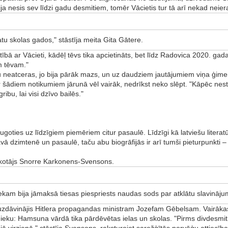
o bija nesis sev līdzi gadu desmitiem, tomēr Vācietis tur tā arī nekad nei
atu skolas gados," stāstīja meita Gita Gātere.
tībā ar Vācieti, kādēļ tēvs tika apcietināts, bet līdz Radovica 2020. gada
am tēvam."
 neatceras, jo bija pārāk mazs, un uz daudziem jautājumiem viņa ģimen
ādiem notikumiem jārunā vēl vairāk, nedrīkst neko slēpt. "Kāpēc nestās
ibu, lai visi dzīvo bailēs."
augoties uz līdzīgiem piemēriem citur pasaulē. Līdzīgi kā latviešu liter
vā dzimtenē un pasaulē, taču abu biogrāfijās ir arī tumši pieturpunkti 
ulkotājs Snorre Karkonens-Svensons.
kam bija jāmaksā tiesas piespriests naudas sods par atklātu slavinājum
bija uzdāvinājis Hitlera propagandas ministram Jozefam Gēbelsam. Vai
stnieku: Hamsuna vārdā tika pārdēvētas ielas un skolas. "Pirms divdes
 virzienā," stāstīja Svensons, raksturojot sarežģītās norvēģu attiecības