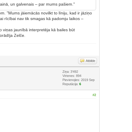
Ukrainā, un galvenais – par mums pašiem."
 "Mums jāiemācās novilkt to līniju, kad ir jāziņo
i rīcībai nav tik smagas kā padomju laikos –
 viņas jaunībā interpretēja kā bailes būt
orādīja Zelče.
Atbilde
Ziņa: 3'492
Virtenes: 894
Pievienojies: 2019 Sep
Reputācija:
6
#2