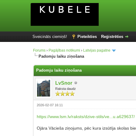
Sveicināts ciemiņš!
Pieteikties
Reģistrēties
Forums
›
Pagājības notikumi
›
Latvijas pagatne
Padomju laiku ziņošana
Padomju laiku ziņošana
LvSnor
Raksta daudz
2026-02-07 16:11
https://www.lsm.lv/raksts/dzive-stils/ve...u.a629637/
Ojāra Vācieša ziņojums, pēc kura izsūtīja skolas bi