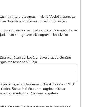
 sekas nav interpretējamas, – viena Vācieša jaunības
eka daiļrades vērtējumu, Latvijas Televīzijas
klātu nosodījumu: kāpēc cilāt šādus jautājumus? Kāpēc
 kļūdu, kas neatgriezeniski sagrāva cita cilvēka
kretāra pienākumus, kopā ar savu draugu Gunāru
gās meitenes tēls". Tajā
u pieredzi, – no Gaujienas vidusskolas vien 1949.
 rīcībā. Sekas ir tiešas un neatgriezeniskas:
diem nonāk izsūtījumā Rostovas apgabalā.
Zelče norādīja, ka šajā periodā grūti iedomāties