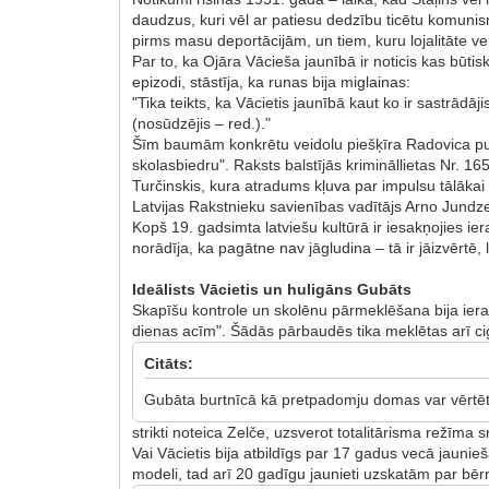
daudzus, kuri vēl ar patiesu dedzību ticētu komunism
pirms masu deportācijām, un tiem, kuru lojalitāte vei
Par to, ka Ojāra Vācieša jaunībā ir noticis kas būtis
epizodi, stāstīja, ka runas bija miglainas:
"Tika teikts, ka Vācietis jaunībā kaut ko ir sastrādāj
(nosūdzējis – red.)."
Šīm baumām konkrētu veidolu piešķīra Radovica publ
skolasbiedru". Raksts balstījās krimināllietas Nr.
Turčinskis, kura atradums kļuva par impulsu tālākai 
Latvijas Rakstnieku savienības vadītājs Arno Jundze 
Kopš 19. gadsimta latviešu kultūrā ir iesakņojies i
norādīja, ka pagātne nav jāgludina – tā ir jāizvērtē, 
Ideālists Vācietis un huligāns Gubāts
Skapīšu kontrole un skolēnu pārmeklēšana bija ierast
dienas acīm". Šādās pārbaudēs tika meklētas arī ciga
Citāts:
Gubāta burtnīcā kā pretpadomju domas var vērtēt ti
strikti noteica Zelče, uzsverot totalitārisma režīma
Vai Vācietis bija atbildīgs par 17 gadus vecā jaun
modeli, tad arī 20 gadīgu jaunieti uzskatām par bērn