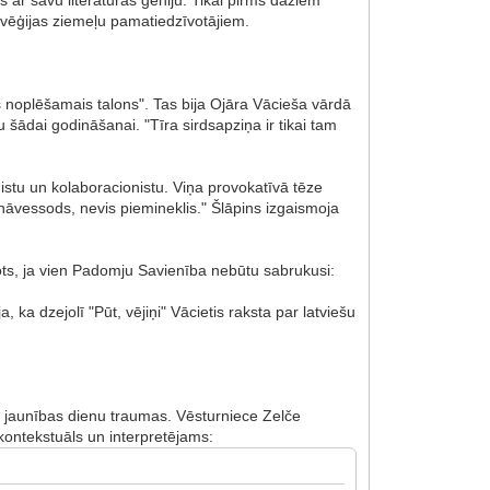
vēģijas ziemeļu pamatiedzīvotājiem.
s noplēšamais talons". Tas bija Ojāra Vācieša vārdā
ādai godināšanai. "Tīra sirdsapziņa ir tikai tam
nistu un kolaboracionistu. Viņa provokatīvā tēze
nāvessods, nevis piemineklis." Šlāpins izgaismoja
mots, ja vien Padomju Savienība nebūtu sabrukusi:
, ka dzejolī "Pūt, vējiņi" Vācietis raksta par latviešu
das jaunības dienu traumas. Vēsturniece Zelče
r kontekstuāls un interpretējams: