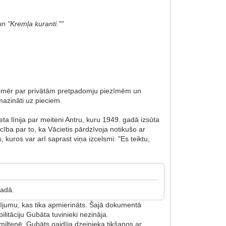
un "Kremļa kuranti.""
 Tomēr par privātām pretpadomju piezīmēm un
mazināti uz pieciem.
ta līnija par meiteni Antru, kuru 1949. gadā izsūta
cība par to, ka Vācietis pārdzīvoja notikušo ar
kuros var arī saprast viņa izcelsmi: "Es teiktu,
a
 gadā.
sījumu, kas tika apmierināts. Šajā dokumentā
litāciju Gubāta tuvinieki nezināja.
miltenē, Gubāts gaidīja dzejnieka tikšanos ar