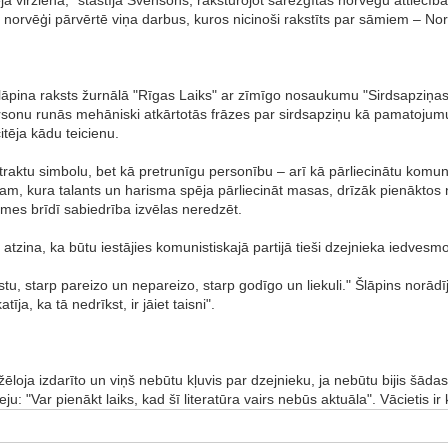
vēģi pārvērtē viņa darbus, kuros nicinoši rakstīts par sāmiem – Nor
 Šlāpina raksts žurnālā "Rīgas Laiks" ar zīmīgo nosaukumu "Sirdsapziņa
sonu runās mehāniski atkārtotās frāzes par sirdsapziņu kā pamatojumu š
itēja kādu teicienu.
straktu simbolu, bet kā pretrunīgu personību – arī kā pārliecinātu komu
kam, kura talants un harisma spēja pārliecināt masas, drīzāk pienāktos 
mes brīdī sabiedrība izvēlas neredzēt.
tzina, ka būtu iestājies komunistiskajā partijā tieši dzejnieka iedves
istu, starp pareizo un nepareizo, starp godīgo un liekuli." Šlāpins norādīja
īja, ka tā nedrīkst, ir jāiet taisni".
nožēloja izdarīto un viņš nebūtu kļuvis par dzejnieku, ja nebūtu bijis šā
eju: "Var pienākt laiks, kad šī literatūra vairs nebūs aktuāla". Vācietis i