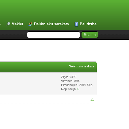
s
Meklēt
Dalībnieku saraksts
Palīdzība
Saistītais izskats
Ziņa: 3'492
Virtenes: 894
Pievienojies: 2019 Sep
Reputācija:
6
#1