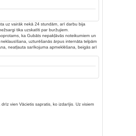
sta uz vairāk nekā 24 stundām, arī darbu bija
mežsargi tika uzskatīti par buržujiem.
ā noprotams, ka Gubāts nepakļāvās noteikumiem un
u neklausīšana, uzturēšanās ārpus internāta telpām
ana, neatļauta sarīkojuma apmeklēšana, beigās arī
rīz vien Vācietis sapratis, ko izdarījis. Uz visiem