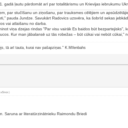
1. gadā ļautu pārdomāt arī par totalitārismu un Krievijas iebrukumu 
 par stučīšanu un ziņošanu, par trauksmes cēlējiem un apsūdzētājiem.
ti," pauda Jundze. Savukārt Radovics uzsvēra, ka šobrīd sekas jebkāda
los vai atlaišanu no darba.
not viņa dzejas rindas "Par visu vairāk Es baidos būt bezpartejisks", ko
aucos. Kur man jābalansē uz tās robežas – būt cūkai vai nebūt cūkai," n
js, tā arī tauta, kurai nav pašapziņas." K.Mīlenbahs
LvSnor
.)
. Saruna ar literatūrzinātnieku Raimondu Briedi