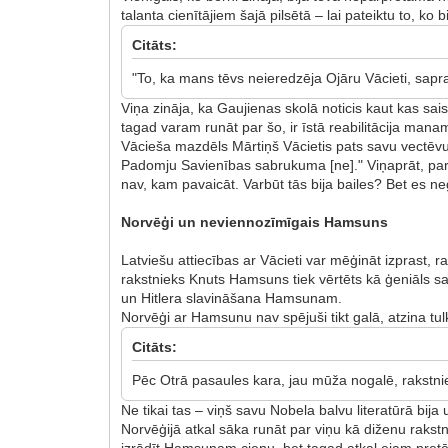
talanta cienītājiem šajā pilsētā – lai pateiktu to, k
Citāts:
"To, ka mans tēvs neieredzēja Ojāru Vācieti, sapr
Viņa zināja, ka Gaujienas skolā noticis kaut kas sais
tagad varam runāt par šo, ir īstā reabilitācija man
Vācieša mazdēls Mārtiņš Vācietis pats savu vectēvu
Padomju Savienības sabrukuma [ne]." Viņaprāt, par š
nav, kam pavaicāt. Varbūt tās bija bailes? Bet es negr
Norvēģi un neviennozīmīgais Hamsuns
Latviešu attiecības ar Vācieti var mēģināt izprast, r
rakstnieks Knuts Hamsuns tiek vērtēts kā ģeniāls sa
un Hitlera slavināšana Hamsunam.
Norvēģi ar Hamsunu nav spējuši tikt galā, atzina t
Citāts:
Pēc Otrā pasaules kara, jau mūža nogalē, rakstnie
Ne tikai tas – viņš savu Nobela balvu literatūrā 
Norvēģijā atkal sāka runāt par viņu kā diženu rak
izrādīt Hamsunam cieņu, bet tagad atkal ejam pretējā