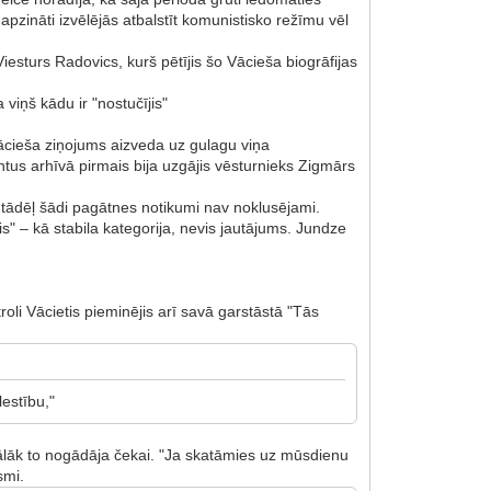
apzināti izvēlējās atbalstīt komunistisko režīmu vēl
Viesturs Radovics, kurš pētījis šo Vācieša biogrāfijas
 viņš kādu ir "nostučījis"
Vācieša ziņojums aizveda uz gulagu viņa
us arhīvā pirmais bija uzgājis vēsturnieks Zigmārs
i tādēļ šādi pagātnes notikumi nav noklusējami.
s" – kā stabila kategorija, nevis jautājums. Jundze
oli Vācietis pieminējis arī savā garstāstā "Tās
lestību,"
tālāk to nogādāja čekai. "Ja skatāmies uz mūsdienu
lsmi.