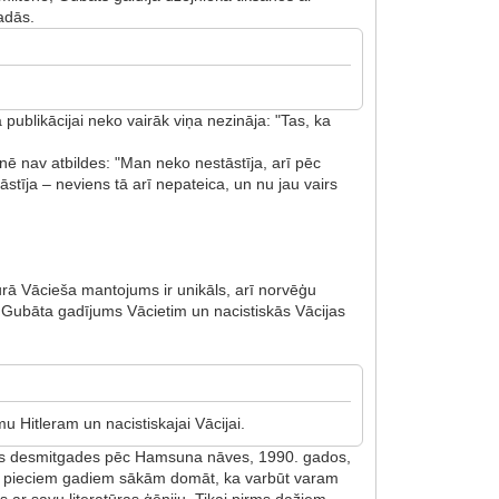
eradās.
 publikācijai neko vairāk viņa nezināja: "Tas, ka
ē nav atbildes: "Man neko nestāstīja, arī pēc
tīja – neviens tā arī nepateica, un nu jau vairs
atūrā Vācieša mantojums ir unikāls, arī norvēģu
– Gubāta gadījums Vācietim un nacistiskās Vācijas
u Hitleram un nacistiskajai Vācijai.
rākas desmitgades pēc Hamsuna nāves, 1990. gados,
mit pieciem gadiem sākām domāt, ka varbūt varam
 ar savu literatūras ģēniju. Tikai pirms dažiem