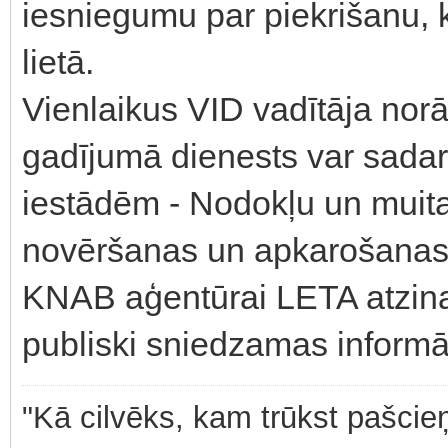
iesniegumu par piekrišanu, k
lietā.
Vienlaikus VID vadītāja nor
gadījumā dienests var sadar
iestādēm - Nodokļu un muitas
novēršanas un apkarošanas 
KNAB aģentūrai LETA atzina
publiski sniedzamas informāc
"Kā cilvēks, kam trūkst pašcieņ