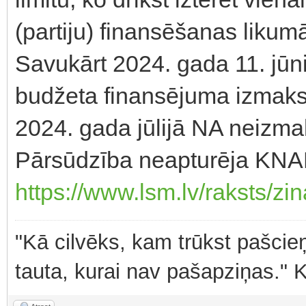
(partiju) finansēšanas liku
Savukārt 2024. gada 11. jūn
budžeta finansējuma izmaks
2024. gada jūlijā NA neizma
Pārsūdzība neapturēja KNA
https://www.lsm.lv/raksts/zin
"Kā cilvēks, kam trūkst pašcieņ
tauta, kurai nav pašapziņas." 