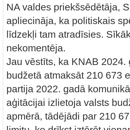
NA valdes priekšsēdētāja, S
apliecināja, ka politiskais s
līdzekļi tam atradīsies. Sīkā
nekomentēja.
Jau vēstīts, ka KNAB 2024. 
budžetā atmaksāt 210 673 ei
partija 2022. gadā komunikāci
aģitācijai izlietoja valsts b
apmērā, tādējādi par 210 67
limitu, ko drīkst iztērēt vien