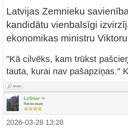
Latvijas Zemnieku savienīb
kandidātu vienbalsīgi izvirzī
ekonomikas ministru Viktoru 
"Kā cilvēks, kam trūkst pašcieņ
tauta, kurai nav pašapziņas." 
Atrast
LvSnor
Raksta daudz
2026-03-28 13:28