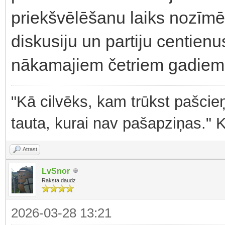
priekšvēlēšanu laiks nozīmēs
diskusiju un partiju centien
nākamajiem četriem gadiem
"Kā cilvēks, kam trūkst pašcieņ
tauta, kurai nav pašapziņas." 
Atrast
LvSnor
Raksta daudz
2026-03-28 13:21