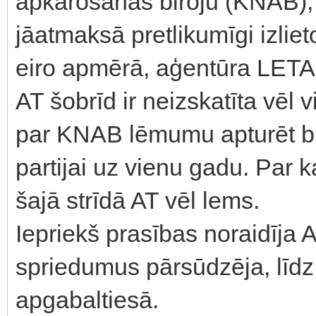
apkarošanas biroju (KNAB), 
jāatmaksā pretlikumīgi izliet
eiro apmērā, aģentūra LETA 
AT šobrīd ir neizskatīta vēl
par KNAB lēmumu apturēt b
partijai uz vienu gadu. Par 
šajā strīdā AT vēl lems.
Iepriekš prasības noraidīja A
spriedumus pārsūdzēja, līdz a
apgabaltiesā.