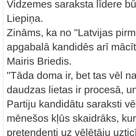
Vidzemes saraksta līdere b
Liepiņa.
Zināms, ka no "Latvijas pirm
apgabalā kandidēs arī mācīt
Mairis Briedis.
"Tāda doma ir, bet tas vēl na
daudzas lietas ir procesā, un
Partiju kandidātu saraksti vē
mēnešos kļūs skaidrāks, kuri
pretendenti uz vēlētāju uzti