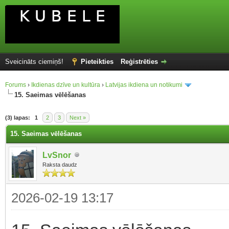
Sveicināts ciemiņš!
Pieteikties
Reģistrēties
Forums
›
Ikdienas dzīve un kultūra
›
Latvijas ikdiena un notikumi
15. Saeimas vēlēšanas
(3) lapas:
1
2
3
Next »
15. Saeimas vēlēšanas
LvSnor
Raksta daudz
2026-02-19 13:17