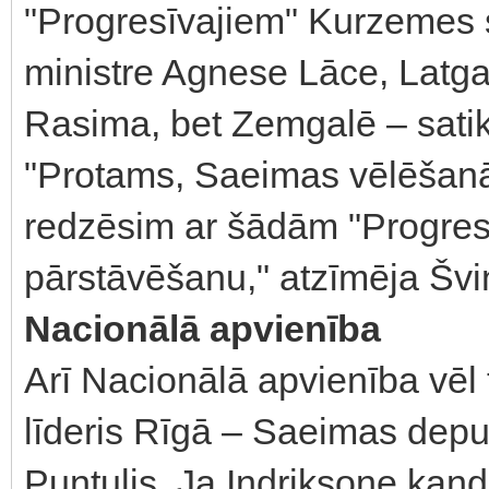
"Progresīvajiem" Kurzemes s
ministre Agnese Lāce, Latga
Rasima, bet Zemgalē – satik
"Protams, Saeimas vēlēšanās
redzēsim ar šādām "Progres
pārstāvēšanu," atzīmēja Švi
Nacionālā apvienība
Arī Nacionālā apvienība vēl 
līderis Rīgā – Saeimas deput
Puntulis. Ja Indriksone kan