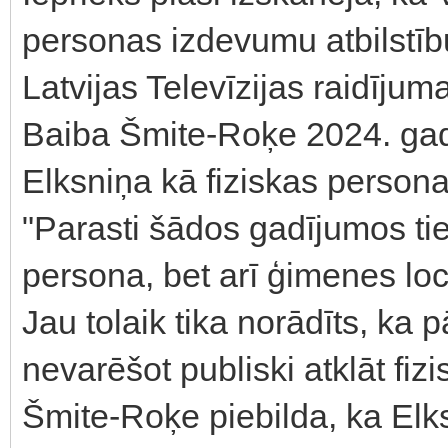
personas izdevumu atbilstīb
Latvijas Televīzijas raidīju
Baiba Šmite-Roķe 2024. gada
Elksniņa kā fiziskas person
"Parasti šādos gadījumos tie
persona, bet arī ģimenes loce
Jau tolaik tika norādīts, ka
nevarēšot publiski atklāt fiz
Šmite-Roķe piebilda, ka Elks