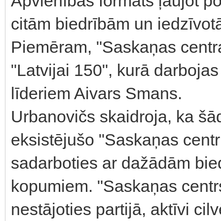
Apvienības formāts ļaujot po
citām biedrībām un iedzīvotā
Piemēram, "Saskaņas centra
"Latvijai 150", kurā darbojas 
līderiem Aivars Smans.
Urbanovičs skaidroja, ka šādi
eksistējušo "Saskaņas centr
sadarboties ar dažādām bie
kopumiem. "Saskaņas centrs"
nestājoties partijā, aktīvi cil