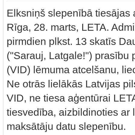
Elksniņš slepenībā tiesājas 
Rīga, 28. marts, LETA. Admi
pirmdien plkst. 13 skatīs D
("Sarauj, Latgale!") prasīb
(VID) lēmuma atcelšanu, liec
Ne otrās lielākās Latvijas pi
VID, ne tiesa aģentūrai LETA
tiesvedība, aizbildinoties 
maksātāju datu slepenību.