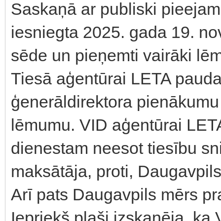
Saskaņā ar publiski pieejamo
iesniegta 2025. gada 19. nov
sēde un pieņemti vairāki lē
Tiesā aģentūrai LETA pauda,
ģenerāldirektora pienākumu 
lēmumu. VID aģentūrai LETA
dienestam neesot tiesību sn
maksātāja, proti, Daugavpils
Arī pats Daugavpils mērs pr
Iepriekš plaši izskanēja, ka