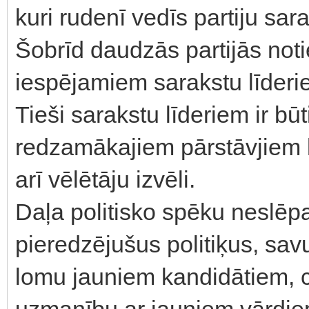
kuri rudenī vedīs partiju sa
Šobrīd daudzās partijās noti
iespējamiem sarakstu līder
Tieši sarakstu līderiem ir būt
redzamākajiem pārstāvjiem 
arī vēlētāju izvēli.
Daļa politisko spēku neslēpa
pieredzējušus politiķus, savu
lomu jauniem kandidātiem, ce
uzmanību ar jauniem vārdiem