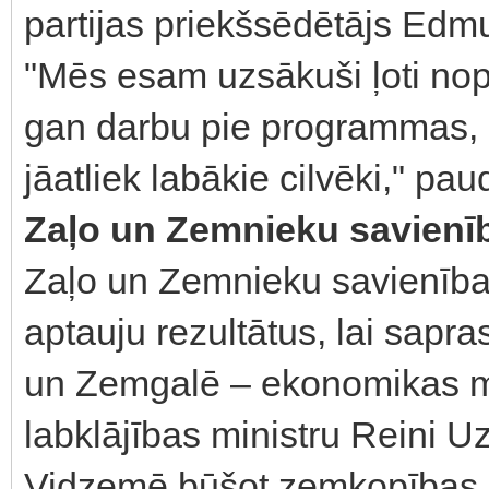
partijas priekšsēdētājs Edm
"Mēs esam uzsākuši ļoti nop
gan darbu pie programmas, 
jāatliek labākie cilvēki," pau
Zaļo un Zemnieku savienī
Zaļo un Zemnieku savienība 
aptauju rezultātus, lai sapra
un Zemgalē – ekonomikas min
labklājības ministru Reini Uz
Vidzemē būšot zemkopības m