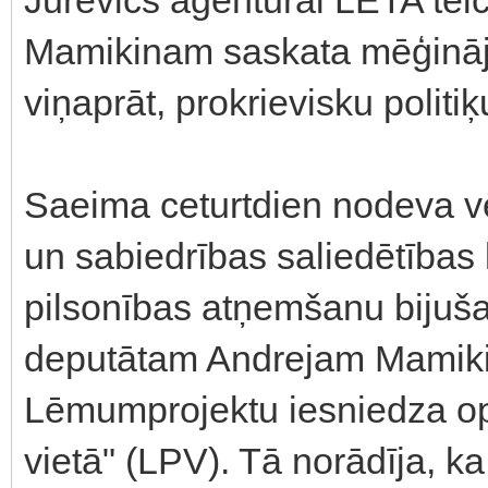
Mamikinam saskata mēģināj
viņaprāt, prokrievisku polit
Saeima ceturtdien nodeva vē
un sabiedrības saliedētības
pilsonības atņemšanu bijuš
deputātam Andrejam Mamik
Lēmumprojektu iesniedza opoz
vietā" (LPV). Tā norādīja, ka