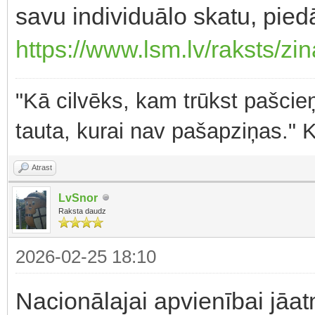
savu individuālo skatu, pie
https://www.lsm.lv/raksts/zin
"Kā cilvēks, kam trūkst pašcieņ
tauta, kurai nav pašapziņas." 
Atrast
LvSnor
Raksta daudz
2026-02-25 18:10
Nacionālajai apvienībai jāatm