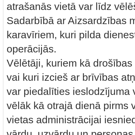
atrašanās vietā var līdz vēl
Sadarbībā ar Aizsardzības mi
karavīriem, kuri pilda diene
operācijās.
Vēlētāji, kuriem kā drošības
vai kuri izcieš ar brīvības 
var piedalīties ieslodzījuma 
vēlāk kā otrajā dienā pirms
vietas administrācijai iesni
vārdu, uzvārdu un personas