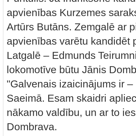
apvienības Kurzemes sarakst
Artūrs Butāns. Zemgalē ar 
apvienības varētu kandidēt p
Latgalē – Edmunds Teirumni
lokomotīve būtu Jānis Domb
"Galvenais izaicinājums ir 
Saeimā. Esam skaidri apliec
nākamo valdību, un ar to i
Dombrava.