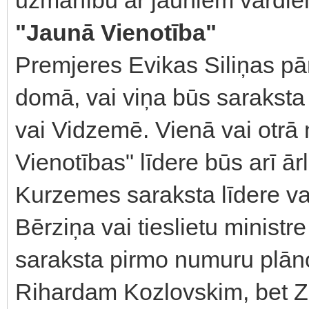
"Jaunā Vienotība"
Premjeres Evikas Siliņas pā
domā, vai viņa būs saraksta
vai Vidzemē. Vienā vai otr
Vienotības" līdere būs arī ār
Kurzemes saraksta līdere v
Bērziņa vai tieslietu minist
saraksta pirmo numuru plānot
Rihardam Kozlovskim, bet Z