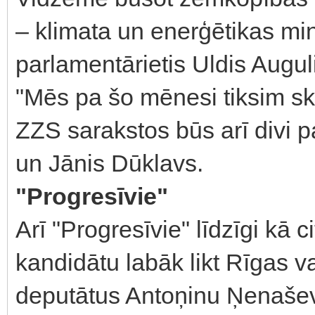
– klimata un enerģētikas mi
parlamentārietis Uldis Augul
"Mēs pa šo mēnesi tiksim ska
ZZS sarakstos būs arī divi p
un Jānis Dūklavs.
"Progresīvie"
Arī "Progresīvie" līdzīgi kā ci
kandidātu labāk likt Rīgas 
deputātus Antoņinu Ņenašev