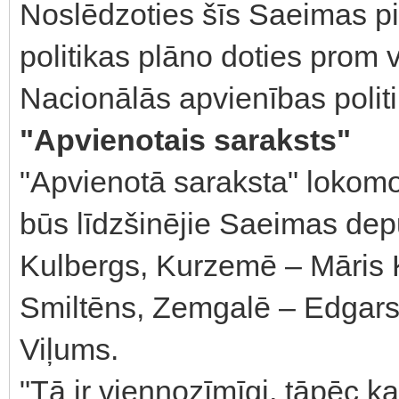
Noslēdzoties šīs Saeimas pi
politikas plāno doties prom
Nacionālās apvienības politi
"Apvienotais saraksts"
"Apvienotā saraksta" lokom
būs līdzšinējie Saeimas depu
Kulbergs, Kurzemē – Māris 
Smiltēns, Zemgalē – Edgars 
Viļums.
"Tā ir viennozīmīgi, tāpēc k