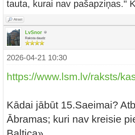
tauta, kurai nav pašapziņas." 
Atrast
LvSnor
Raksta daudz
2026-04-21 10:30
https://www.lsm.lv/raksts/kas
Kādai jābūt 15.Saeimai? Atb
Ābramas; kuri nav kreisie p
Baltica»