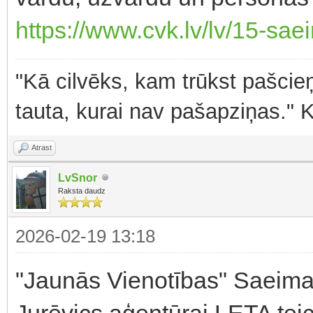
https://www.cvk.lv/lv/15-sa
"Kā cilvēks, kam trūkst pašcieņ
tauta, kurai nav pašapziņas." 
Atrast
LvSnor
Raksta daudz
2026-02-19 13:18
"Jaunās Vienotības" Saeima
Jurēvics aģentūrai LETA tei