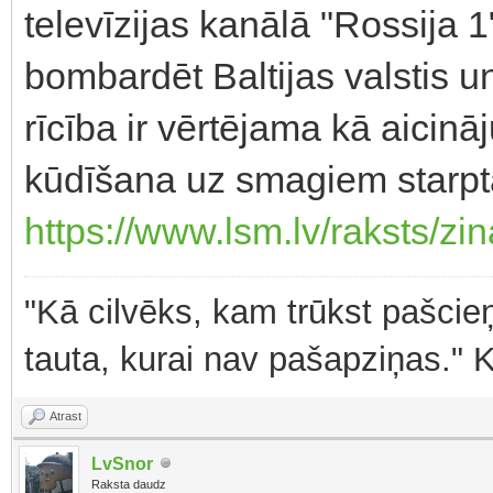
televīzijas kanālā "Rossija 1"
bombardēt Baltijas valstis u
rīcība ir vērtējama kā aicinā
kūdīšana uz smagiem starpt
https://www.lsm.lv/raksts/zin
"Kā cilvēks, kam trūkst pašcieņ
tauta, kurai nav pašapziņas." 
Atrast
LvSnor
Raksta daudz