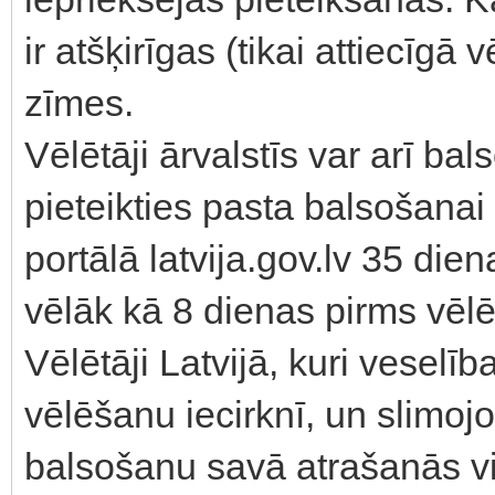
ir atšķirīgas (tikai attiecīg
zīmes.
Vēlētāji ārvalstīs var arī bal
pieteikties pasta balsošana
portālā latvija.gov.lv 35 di
vēlāk kā 8 dienas pirms vēl
Vēlētāji Latvijā, kuri veselīb
vēlēšanu iecirknī, un slimoj
balsošanu savā atrašanās vi