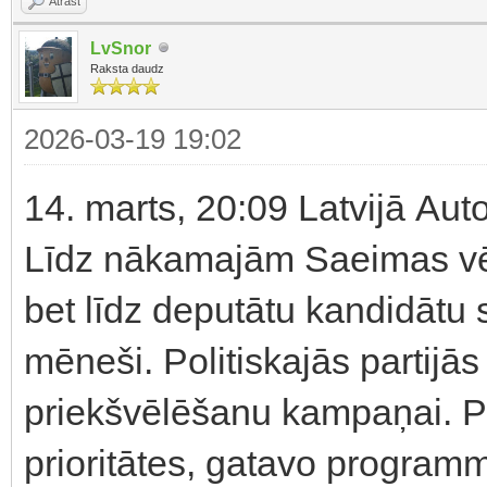
Atrast
LvSnor
Raksta daudz
2026-03-19 19:02
14. marts, 20:09 Latvijā Aut
Līdz nākamajām Saeimas vēl
bet līdz deputātu kandidātu 
mēneši. Politiskajās partijā
priekšvēlēšanu kampaņai. P
prioritātes, gatavo programm