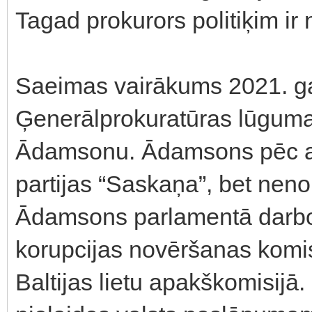
Tagad prokurors politiķim ir 
Saeimas vairākums 2021. g
Ģenerālprokuratūras lūguma 
Ādamsonu. Ādamsons pēc ap
partijas “Saskaņa”, bet nen
Ādamsons parlamentā darboj
korupcijas novēršanas komis
Baltijas lietu apakškomisij