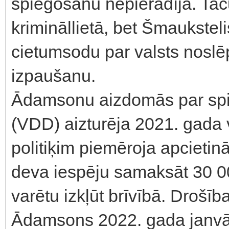
spiegošanu nepierādīja. Tač
krimināllietā, bet Šmaukstel
cietumsodu par valsts nosl
izpaušanu.
Ādamsonu aizdomās par spi
(VDD) aizturēja 2021. gada 
politiķim piemēroja apcieti
deva iespēju samaksāt 30 00
varētu izkļūt brīvībā. Drošī
Ādamsons 2022. gada janvārī