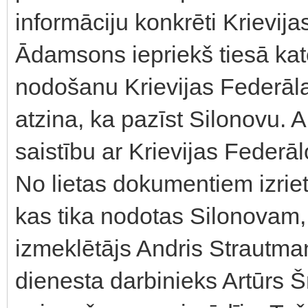
informāciju konkrēti Krievi
Ādamsons iepriekš tiesā kat
nodošanu Krievijas Federāla
atzina, ka pazīst Silonovu. 
saistību ar Krievijas Federā
No lietas dokumentiem izri
kas tika nodotas Silonovam,
izmeklētājs Andris Strautman
dienesta darbinieks Artūrs Š