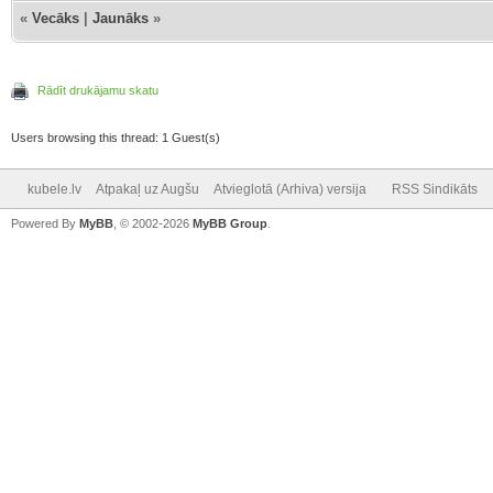
«
Vecāks
|
Jaunāks
»
Rādīt drukājamu skatu
Users browsing this thread: 1 Guest(s)
kubele.lv
Atpakaļ uz Augšu
Atvieglotā (Arhiva) versija
RSS Sindikāts
Powered By
MyBB
, © 2002-2026
MyBB Group
.