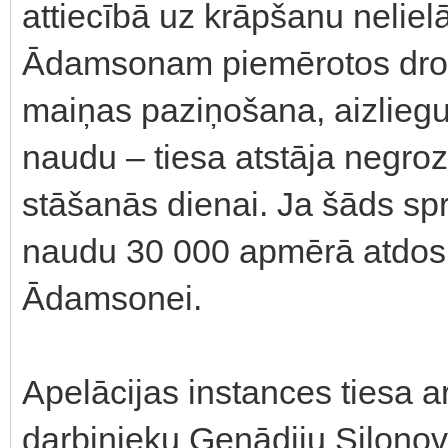
attiecībā uz krāpšanu neliel
Ādamsonam piemērotos drošī
maiņas paziņošana, aizliegu
naudu – tiesa atstāja negro
stāšanās dienai. Ja šāds sp
naudu 30 000 apmērā atdos t
Ādamsonei.
Apelācijas instances tiesa ar
darbinieku Genādiju Silonov