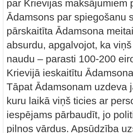
par Krievijas maksājumiem po
Ādamsons par spiegošanu s
pārskaitīta Ādamsona meitai
absurdu, apgalvojot, ka viņ
naudu – parasti 100-200 eiro
Krievijā ieskaitītu Ādamsona
Tāpat Ādamsonam uzdeva ja
kuru laikā viņš ticies ar per
iespējams pārbaudīt, jo polit
pilnos vārdus. Apsūdzība u