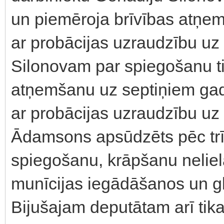
un piemēroja brīvības atņe
ar probācijas uzraudzību uz
Silonovam par spiegošanu ti
atņemšanu uz septiņiem ga
ar probācijas uzraudzību uz
Ādamsons apsūdzēts pēc trī
spiegošanu, krāpšanu nelie
munīcijas iegādāšanos un gl
Bijušajam deputātam arī tika