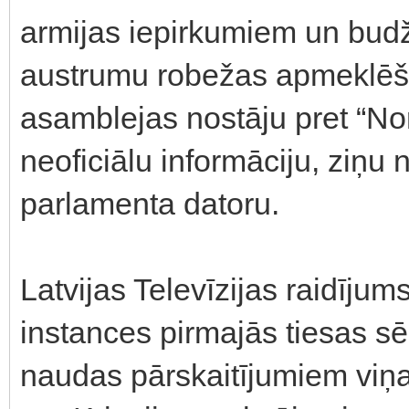
armijas iepirkumiem un budž
austrumu robežas apmeklēšan
asamblejas nostāju pret “No
neoficiālu informāciju, ziņu
parlamenta datoru.
Latvijas Televīzijas raidījum
instances pirmajās tiesas s
naudas pārskaitījumiem viņa