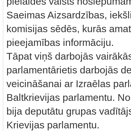
pielaides valsts noslēpumam,
Saeimas Aizsardzības, iekšl
komisijas sēdēs, kurās ama
pieejamības informāciju.
Tāpat viņš darbojās vairākā
parlamentārietis darbojās d
veicināšanai ar Izraēlas pa
Baltkrievijas parlamentu. 
bija deputātu grupas vadītāj
Krievijas parlamentu.