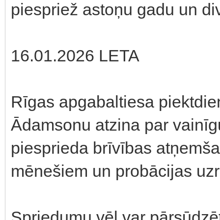
piespriež astoņu gadu un d
16.01.2026 LETA
Rīgas apgabaltiesa piektdie
Ādamsonu atzina par vainīg
piesprieda brīvības atņemš
mēnešiem un probācijas uzr
Spriedumu vēl var pārsūdzēt