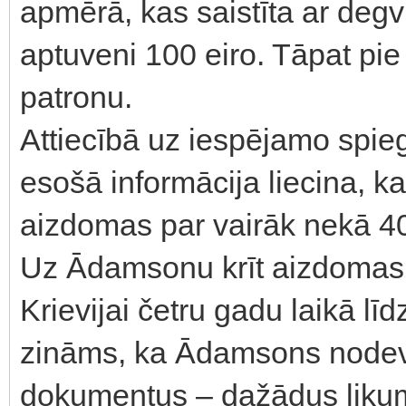
apmērā, kas saistīta ar degv
aptuveni 100 eiro. Tāpat pie v
patronu.
Attiecībā uz iespējamo spi
esošā informācija liecina, 
aizdomas par vairāk nekā 4
Uz Ādamsonu krīt aizdomas 
Krievijai četru gadu laikā lī
zināms, ka Ādamsons nodevi
dokumentus – dažādus likum