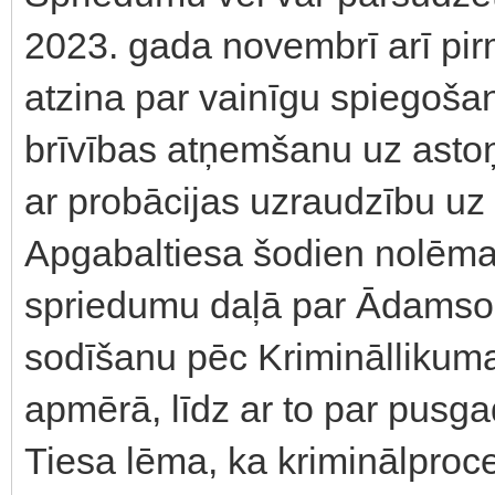
2023. gada novembrī arī pi
atzina par vainīgu spiegoša
brīvības atņemšanu uz ast
ar probācijas uzraudzību uz
Apgabaltiesa šodien nolēma 
spriedumu daļā par Ādamson
sodīšanu pēc Krimināllikuma
apmērā, līdz ar to par pusg
Tiesa lēma, ka kriminālproc