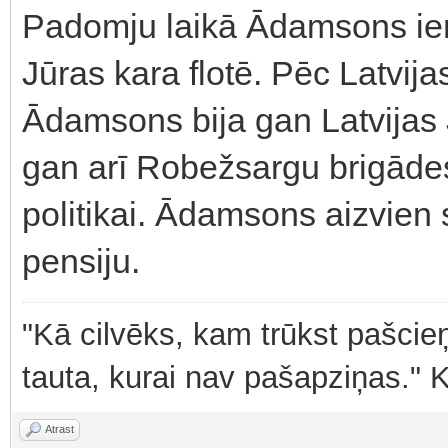
Padomju laikā Ādamsons i
Jūras kara flotē. Pēc Latvij
Ādamsons bija gan Latvijas 
gan arī Robežsargu brigādes
politikai. Ādamsons aizvien
pensiju.
"Kā cilvēks, kam trūkst pašcieņ
tauta, kurai nav pašapziņas." 
Atrast