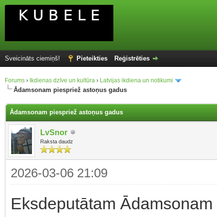
Sveicināts ciemiņš!
Pieteikties
Reģistrēties
Forums
›
Ikdienas dzīve un kultūra
›
Latvijas ikdiena un notikumi
Ādamsonam piespriež astoņus gadus
Ādamsonam piespriež astoņus gadus
LvSnor
Raksta daudz
2026-03-06 21:09
Eksdeputātam Ādamsonam pa