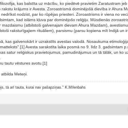
n filozofija, kas balstīta uz mācību, ko piedēvē pravietim Zaratustram j
o rakstu krājums ir Avesta. Zoroastrismā dominējošā dievība ir Ahura M
drīkst nodzist, par ko rūpējas priesteri. Zoroastrisms ir viena no vec
dsimtam, kad islāms kļuva par dominējošo reliģiju. Mūsdienās zoroastrisms
 par mazdaismu (atbilstoši galvenajam dievam Ahura Mazdam), avestism
ilstoši raksturīgajiem rituāliem), parsismu (parsu kopiena mīt Indijā un i
, kas galvenokārt ir uzrakstīts avestas valodā. Nosaukuma etimoloģija ir
atteksts".[1] Avesta sarakstīta laika posmā no 9. līdz 3. gadsimtam p.
 kas satur reliģiskus pravietojumus, pamudinājumus un tā tālāk, un ko
.
u tautu vēstures avotu.[1]
 atbilda Meteņi.
js, tā arī tauta, kurai nav pašapziņas." K.Mīlenbahs