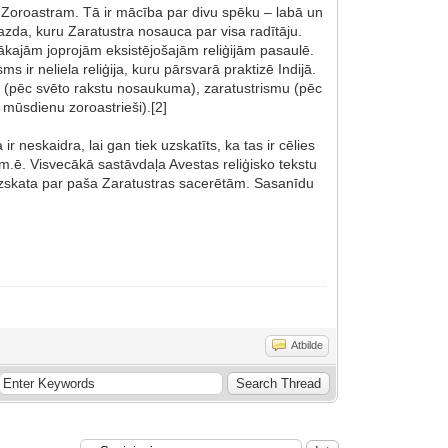
eb Zoroastram. Tā ir mācība par divu spēku – labā un
azda, kuru Zaratustra nosauca par visa radītāju.
ākajām joprojām eksistējošajām reliģijām pasaulē.
 ir neliela reliģija, kuru pārsvarā praktizē Indijā.
u (pēc svēto rakstu nosaukuma), zaratustrismu (pēc
r mūsdienu zoroastrieši).[2]
 neskaidra, lai gan tiek uzskatīts, ka tas ir cēlies
m.ē. Visvecākā sastāvdaļa Avestas reliģisko tekstu
 uzskata par paša Zaratustras sacerētām. Sasanīdu
Atbilde