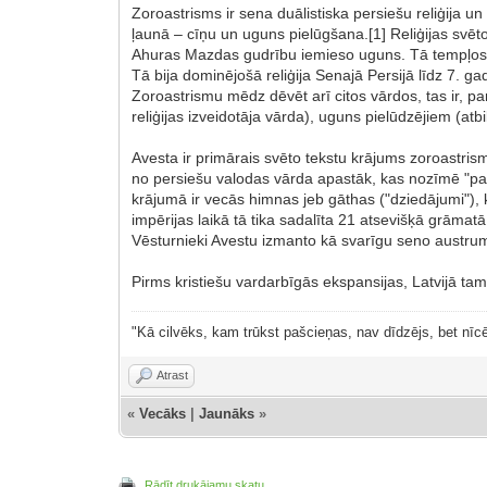
Zoroastrisms ir sena duālistiska persiešu reliģija u
ļaunā – cīņu un uguns pielūgšana.[1] Reliģijas svēt
Ahuras Mazdas gudrību iemieso uguns. Tā tempļos ne
Tā bija dominējošā reliģija Senajā Persijā līdz 7. ga
Zoroastrismu mēdz dēvēt arī citos vārdos, tas ir,
reliģijas izveidotāja vārda), uguns pielūdzējiem (atb
Avesta ir primārais svēto tekstu krājums zoroastrismā
no persiešu valodas vārda apastāk, kas nozīmē "pam
krājumā ir vecās himnas jeb gāthas ("dziedājumi"),
impērijas laikā tā tika sadalīta 21 atsevišķā grāmatā
Vēsturnieki Avestu izmanto kā svarīgu seno austrum
Pirms kristiešu vardarbīgās ekspansijas, Latvijā tam
"Kā cilvēks, kam trūkst pašcieņas, nav dīdzējs, bet nīcē
Atrast
«
Vecāks
|
Jaunāks
»
Rādīt drukājamu skatu