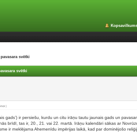
Kopsavilkum
 pavasara svētki
pavasara svētki
Snor
.)
ās brīdī, tas ir, 20., 21. vai 22. martā. Irāņu kalendāri sākas ar Novrū
lsme ir meklējama Ahemenīdu impērijas laikā, kad par dominējošo reliģij