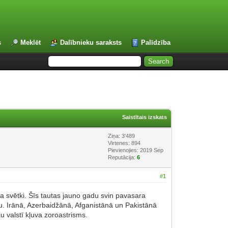
s
Meklēt
Dalībnieku saraksts
Palīdzība
Saistītais izskats
Ziņa: 3'489
Virtenes: 894
Pievienojies: 2019 Sep
Reputācija:
6
#1
zu. Irānā, Azerbaidžānā, Afganistānā un Pakistānā
u valstī kļuva zoroastrisms.