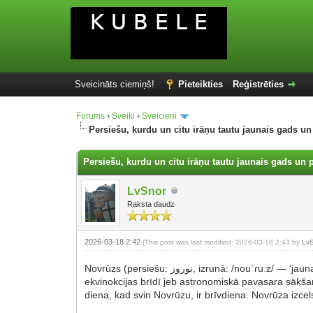
Sveicināts ciemiņš!
Pieteikties
Reģistrēties
Forums
›
Sveiki
›
Sveicieni
Persiešu, kurdu un citu irāņu tautu jaunais gads un
Persiešu, kurdu un citu irāņu tautu jaunais gads un 
LvSnor
Raksta daudz
2026-03-18 2:42
(This post was last modified: 2026-03-18 2:43 by
Lv
Novrūzs (persiešu: نوروز‎, izrunā: /nouˈɾuːz/ — ‘jaunais gads’) ir persiešu, kurdu un citu irāņu tautu jaunais gads un pavasara svētki. Šīs tautas jauno gadu svin pavasara
ekvinokcijas brīdī jeb astronomiskā pavasara sākšan
diena, kad svin Novrūzu, ir brīvdiena. Novrūza izce