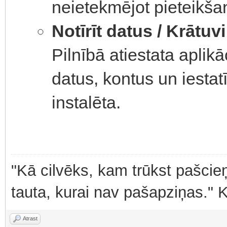
neietekmējot pieteikšan
Notīrīt datus / Krātuvi
Pilnībā atiestata aplik
datus, kontus un iestat
instalēta.
"Kā cilvēks, kam trūkst pašcieņ
tauta, kurai nav pašapziņas." 
Atrast