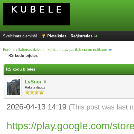
Sveicināts ciemiņš!
Pieteikties
Reģistrēties
Forums
›
Ikdienas dzīve un kultūra
›
Latvijas ikdiena un notikumi
RS kodu biļetes
RS kodu biļetes
LvSnor
Raksta daudz
2026-04-13 14:19
(This post was last 
https://play.google.com/stor