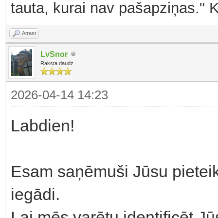
tauta, kurai nav pašapziņas." 
Atrast
LvSnor
Raksta daudz
2026-04-14 14:23
Labdien!
Esam saņēmuši Jūsu pietei
iegādi.
Lai mēs varētu identificēt 