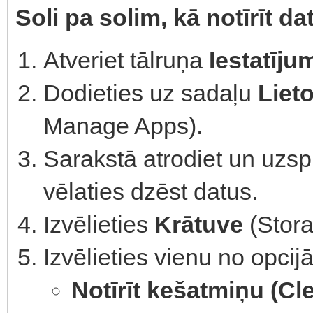
Soli pa solim, kā notīrīt da
Atveriet tālruņa
Iestatīju
Dodieties uz sadaļu
Liet
Manage Apps).
Sarakstā atrodiet un uzspi
vēlaties dzēst datus.
Izvēlieties
Krātuve
(Stora
Izvēlieties vienu no opcij
Notīrīt kešatmiņu (Cl