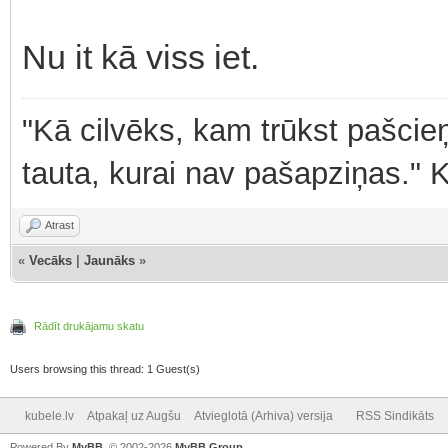
Nu it kā viss iet.
"Kā cilvēks, kam trūkst pašcieņ
tauta, kurai nav pašapziņas." 
Atrast
«
Vecāks
|
Jaunāks
»
Rādīt drukājamu skatu
Users browsing this thread: 1 Guest(s)
kubele.lv
Atpakaļ uz Augšu
Atvieglotā (Arhiva) versija
RSS Sindikāts
Powered By
MyBB
, © 2002-2026
MyBB Group
.