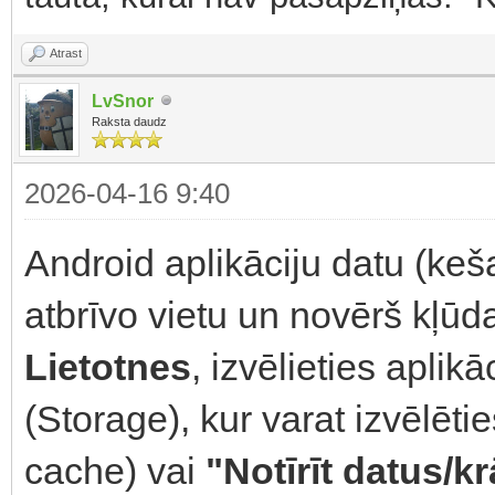
Atrast
LvSnor
Raksta daudz
2026-04-16 9:40
Android aplikāciju datu (keš
atbrīvo vietu un novērš kļūd
Lietotnes
, izvēlieties aplik
(Storage), kur varat izvēlēti
cache) vai
"Notīrīt datus/kr