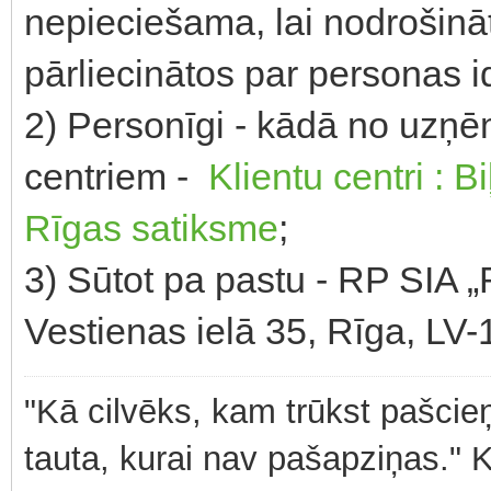
nepieciešama, lai nodrošināt
pārliecinātos par personas id
2) Personīgi - kādā no uzņ
centriem -
Klientu centri : B
Rīgas satiksme
;
3) Sūtot pa pastu - RP SIA „
Vestienas ielā 35, Rīga, LV-
"Kā cilvēks, kam trūkst pašcieņ
tauta, kurai nav pašapziņas." 