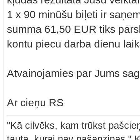
1 x 90 minūšu biļeti ir saņe
summa 61,50 EUR tiks pārsk
kontu piecu darba dienu laik
Atvainojamies par Jums sag
Ar cieņu RS
"Kā cilvēks, kam trūkst pašcieņ
tauta, kurai nav pašapziņas." 