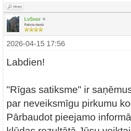
Atrast
LvSnor
Raksta daudz
2026-04-15 17:56
Labdien!
"Rīgas satiksme" ir saņēmus
par neveiksmīgu pirkumu koda
Pārbaudot pieejamo informāci
kļūdas rezultātā Jūsu veikt