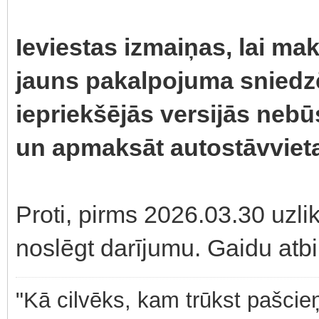
Ieviestas izmaiņas, lai ma
jauns pakalpojuma sniedzēj
iepriekšējās versijās nebū
un apmaksāt autostāvviet
Proti, pirms 2026.03.30 uzli
noslēgt darījumu. Gaidu atbi
"Kā cilvēks, kam trūkst pašcieņ