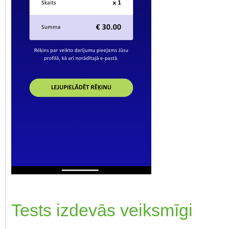
Tests izdevās veiksmīgi