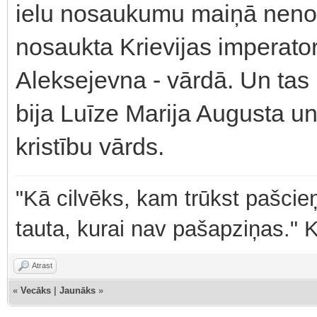
ielu nosaukumu maiņā nenoma
nosaukta Krievijas imperator
Aleksejevna - vārdā. Un tas 
bija Luīze Marija Augusta un 
kristību vārds.
"Kā cilvēks, kam trūkst pašcieņ
tauta, kurai nav pašapziņas." 
Atrast
«
Vecāks
|
Jaunāks
»