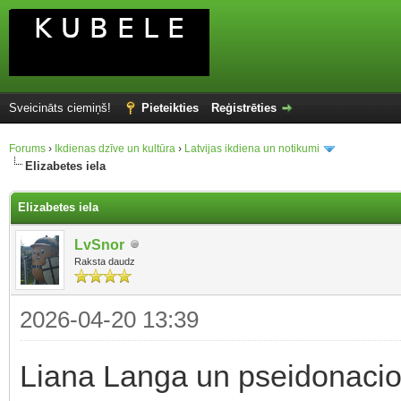
Sveicināts ciemiņš!
Pieteikties
Reģistrēties
Forums
›
Ikdienas dzīve un kultūra
›
Latvijas ikdiena un notikumi
Elizabetes iela
Elizabetes iela
LvSnor
Raksta daudz
2026-04-20 13:39
Liana Langa un pseidonacion