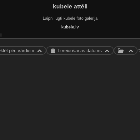
kubele attēli
Laipni lūgti kubele foto galerijā
kubele.lv
i
klēt pēc vārdiem
Izveidošanas datums