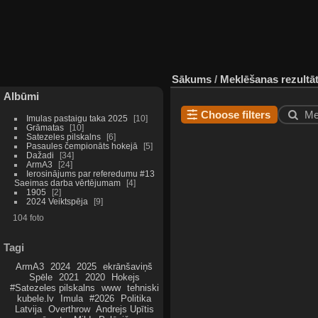
Sākums
/
Meklēšanas rezultāt
Albūmi
Choose filters
Me
Imulas pastaigu taka 2025
10
Grāmatas
10
Satezeles pilskalns
6
Pasaules čempionāts hokejā
5
Dažadi
34
ArmA3
24
Ierosinājums par referedumu #13
Saeimas darba vērtējumam
4
1905
2
2024 Veiktspēja
9
104 foto
Tagi
ArmA3
2024
2025
ekrānšaviņš
Spēle
2021
2020
Hokejs
#Satezeles pilskalns
www
tehniski
kubele.lv
Imula
#2026
Politika
Latvija
Overthrow
Andrejs Upītis