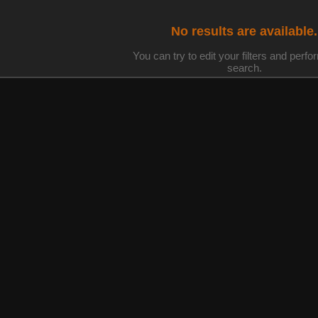
No results are available.
You can try to edit your filters and perf
search.