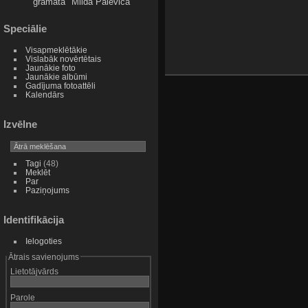
grāmata
Milda Palēviča
Speciālie
Visapmeklētākie
Vislabāk novērtētais
Jaunākie foto
Jaunākie albūmi
Gadījuma fotoattēli
Kalendārs
Izvēlne
Tagi
(48)
Meklēt
Par
Paziņojums
Identifikācija
Ielogoties
Ātrais savienojums
Lietotājvārds
Parole