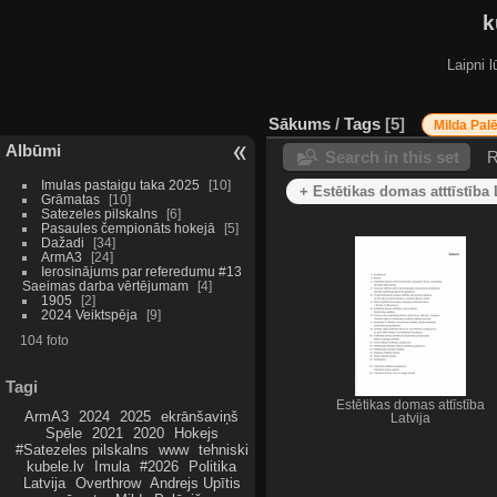
k
Laipni l
Sākums
/
Tags
5
Milda Pal
Albūmi
Search in this set
R
Imulas pastaigu taka 2025
10
+ Estētikas domas atttīstība 
Grāmatas
10
Satezeles pilskalns
6
Pasaules čempionāts hokejā
5
Dažadi
34
ArmA3
24
Ierosinājums par referedumu #13
Saeimas darba vērtējumam
4
1905
2
2024 Veiktspēja
9
104 foto
Tagi
Estētikas domas attīstība
ArmA3
2024
2025
ekrānšaviņš
Latvija
Spēle
2021
2020
Hokejs
#Satezeles pilskalns
www
tehniski
kubele.lv
Imula
#2026
Politika
Latvija
Overthrow
Andrejs Upītis