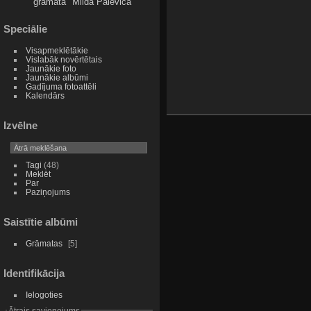
grāmata
Milda Palēviča
Speciālie
Visapmeklētākie
Vislabāk novērtētais
Jaunākie foto
Jaunākie albūmi
Gadījuma fotoattēli
Kalendārs
Izvēlne
Tagi
(48)
Meklēt
Par
Paziņojums
Saistītie albūmi
Grāmatas
5
Identifikācija
Ielogoties
Ātrais savienojums