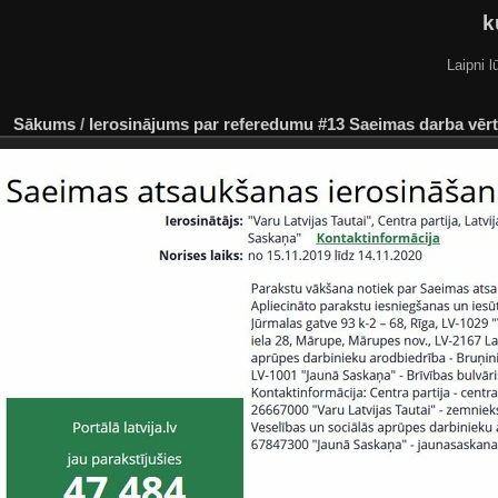
k
Laipni l
Sākums
/
Ierosinājums par referedumu #13 Saeimas darba vē