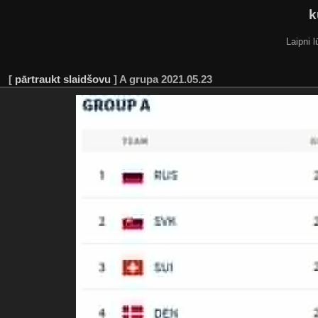
k
Laipni l
[
pārtraukt slaidšovu
]
A grupa 2021.05.23